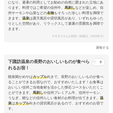
になり、避暑の利用としてお勧めの自然に囲まれた立地にあ
ります。料理ではご希望の信州牛、
馬刺し
などが楽しめ、信
州サーモンや山菜などの
名物
もそろった珍しい料理を満喫で
きます。
温泉
は露天風呂や貸切風呂があり、いずれもゆった
りとした空間があり、リラックスして避暑の雰囲気を満喫で
きます。
ヤギヌマさんの回答（投稿日：2022/9/ 9）
通報する
下諏訪温泉の長野のおいしいものが食べら
0
れるお宿！
聴泉閣かめやは
カップル
向きで、長野のおいしいものが食べ
ることができるお宿なので、おすすめいたします！お食事は
おいしい信州ご当地食材を活かした懐石コースをいただくこ
とができます。
馬刺し
や信州プレミアム牛、信州サーモン、
うなぎ、鯉などの信州らしい食材のお料理が出てきます。
温
泉
は
カップル
向きの貸切風呂があるので、おすすめのお宿で
す。