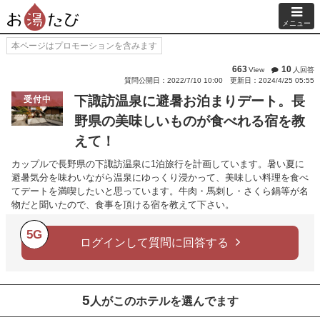
メニュー
本ページはプロモーションを含みます
663
10
View
人回答
質問公開日：2022/7/10 10:00
更新日：2024/4/25 05:55
下諏訪温泉に避暑お泊まりデート。長
受付中
野県の美味しいものが食べれる宿を教
えて！
カップルで長野県の下諏訪温泉に1泊旅行を計画しています。暑い夏に
避暑気分を味わいながら温泉にゆっくり浸かって、美味しい料理を食べ
てデートを満喫したいと思っています。牛肉・馬刺し・さくら鍋等が名
物だと聞いたので、食事を頂ける宿を教えて下さい。
5G
ログインして質問に回答する
5
人がこのホテルを選んでます