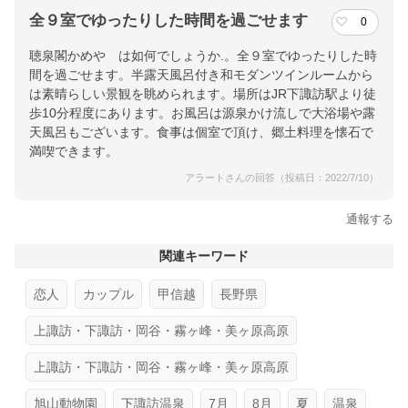
全９室でゆったりした時間を過ごせます
0
聴泉閣かめや は如何でしょうか.。全９室でゆったりした時
間を過ごせます。半露天風呂付き和モダンツインルームから
は素晴らしい景観を眺められます。場所はJR下諏訪駅より徒
歩10分程度にあります。お風呂は源泉かけ流しで大浴場や露
天風呂もございます。食事は個室で頂け、郷土料理を懐石で
満喫できます。
アラートさんの回答（投稿日：2022/7/10）
通報する
関連キーワード
恋人
カップル
甲信越
長野県
上諏訪・下諏訪・岡谷・霧ヶ峰・美ヶ原高原
上諏訪・下諏訪・岡谷・霧ヶ峰・美ヶ原高原
旭山動物園
下諏訪温泉
7月
8月
夏
温泉