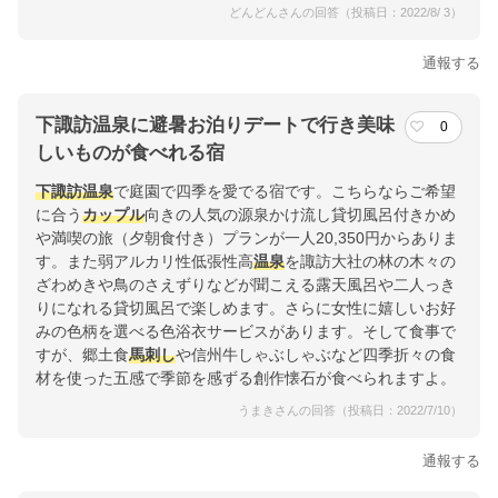
どんどんさんの回答（投稿日：2022/8/ 3）
通報する
下諏訪温泉に避暑お泊りデートで行き美味
0
しいものが食べれる宿
下諏訪温泉
で庭園で四季を愛でる宿です。こちらならご希望
に合う
カップル
向きの人気の源泉かけ流し貸切風呂付きかめ
や満喫の旅（夕朝食付き）プランが一人20,350円からありま
す。また弱アルカリ性低張性高
温泉
を諏訪大社の林の木々の
ざわめきや鳥のさえずりなどが聞こえる露天風呂や二人っき
りになれる貸切風呂で楽しめます。さらに女性に嬉しいお好
みの色柄を選べる色浴衣サービスがあります。そして食事で
すが、郷土食
馬刺し
や信州牛しゃぶしゃぶなど四季折々の食
材を使った五感で季節を感ずる創作懐石が食べられますよ。
うまきさんの回答（投稿日：2022/7/10）
通報する