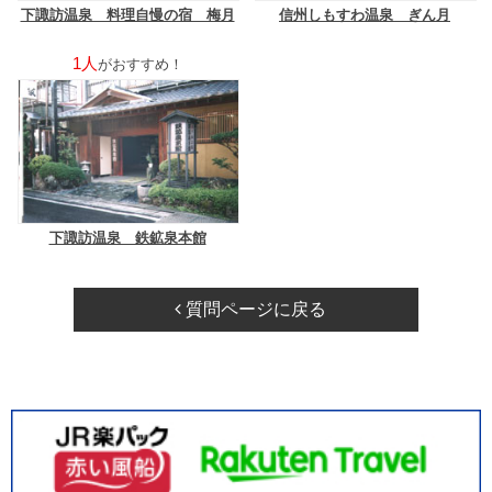
下諏訪温泉 料理自慢の宿 梅月
信州しもすわ温泉 ぎん月
1人
がおすすめ！
下諏訪温泉 鉄鉱泉本館
質問ページに戻る