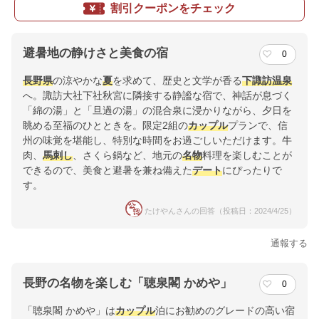
割引クーポンをチェック
避暑地の静けさと美食の宿
0
長野県
の涼やかな
夏
を求めて、歴史と文学が香る
下諏訪温泉
へ。諏訪大社下社秋宮に隣接する静謐な宿で、神話が息づく
「綿の湯」と「旦過の湯」の混合泉に浸かりながら、夕日を
眺める至福のひとときを。限定2組の
カップル
プランで、信
州の味覚を堪能し、特別な時間をお過ごしいただけます。牛
肉、
馬刺し
、さくら鍋など、地元の
名物
料理を楽しむことが
できるので、美食と避暑を兼ね備えた
デート
にぴったりで
す。
たけやんさんの回答（投稿日：2024/4/25）
通報する
長野の名物を楽しむ「聴泉閣 かめや」
0
「聴泉閣 かめや」は
カップル
泊にお勧めのグレードの高い宿