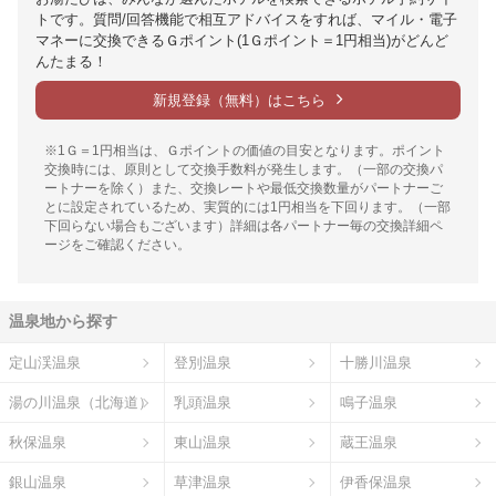
トです。質問/回答機能で相互アドバイスをすれば、マイル・電子
マネーに交換できるＧポイント(1Ｇポイント＝1円相当)がどんど
んたまる！
新規登録（無料）はこちら
※1Ｇ＝1円相当は、Ｇポイントの価値の目安となります。ポイント
交換時には、原則として交換手数料が発生します。（一部の交換パ
ートナーを除く）また、交換レートや最低交換数量がパートナーご
とに設定されているため、実質的には1円相当を下回ります。（一部
下回らない場合もございます）詳細は各パートナー毎の交換詳細ペ
ージをご確認ください。
温泉地から探す
定山渓温泉
登別温泉
十勝川温泉
湯の川温泉（北海道）
乳頭温泉
鳴子温泉
秋保温泉
東山温泉
蔵王温泉
銀山温泉
草津温泉
伊香保温泉