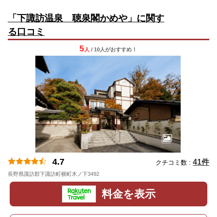
「下諏訪温泉 聴泉閣かめや」に関す
る口コミ
5
人
/ 10人
が
おすすめ！
4.7
41件
クチコミ数 :
長野県諏訪郡下諏訪町横町木ノ下3492
料金を表示