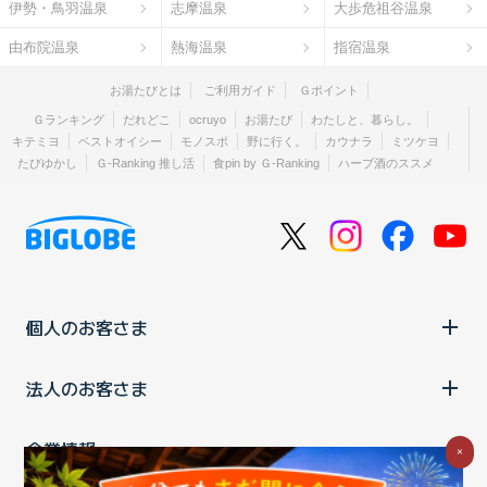
伊勢・鳥羽温泉
志摩温泉
大歩危祖谷温泉
由布院温泉
熱海温泉
指宿温泉
お湯たびとは
ご利用ガイド
Ｇポイント
Ｇランキング
だれどこ
ocruyo
お湯たび
わたしと、暮らし。
キテミヨ
ベストオイシー
モノスポ
野に行く。
カウナラ
ミツケヨ
たびゆかし
Ｇ-Ranking 推し活
食pin by Ｇ-Ranking
ハーブ酒のススメ
個人のお客さま
法人のお客さま
企業情報
×