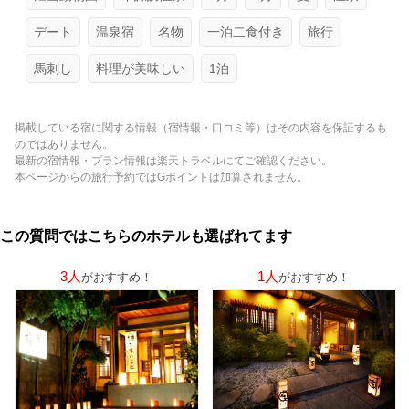
デート
温泉宿
名物
一泊二食付き
旅行
馬刺し
料理が美味しい
1泊
掲載している宿に関する情報（宿情報・口コミ等）はその内容を保証するも
のではありません。
最新の宿情報・プラン情報は楽天トラベルにてご確認ください。
本ページからの旅行予約ではGポイントは加算されません。
この質問ではこちらのホテルも選ばれてます
3人
1人
がおすすめ！
がおすすめ！