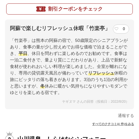
割引クーポンをチェック
阿蘇で楽しむリフレッシュ休暇「竹楽亭」
0
「竹楽亭」は熊本の阿蘇の宿で、50歳限定のシニアプランが
あり、食事の量が少し控えめでお得な価格で泊まることがで
き、
平日
、休日を問わずに楽しめるのでお勧めです。食事は
一泊二食付きで、量より質にこだわりがあり、上品で新鮮な
食材が使われおいしい料理が楽しめました。全室が離れにな
り、専用の貸切露天風呂が備わっていて
リフレッシュ
休暇の
旅にピッタリの落ち着きがあります。3泊のうち1泊の利用か
と思いますが、
冬
休みに暖かい気持ちになりやすいモダンで
ゆとりを楽しめる宿です。
ヤギヌマ さんの回答（投稿日：2022/8/20）
通報する
すべてのクチコミ(4 件)をみる