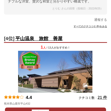
ナブルな洋室、贅沢な和室と分かりやすい構成です。
とりむ さんの回答（投稿日：2022/8/25）
通報する
すべてのクチコミ(2 件)をみる
[4位]
平山温泉 旅館 善屋
1
人
/ 13人
が
おすすめ！
4.4
21 件
クチコミ数 :
熊本県山鹿市平山432
地図