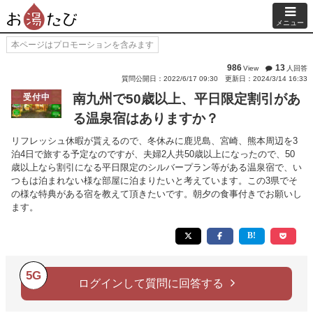
メニュー
本ページはプロモーションを含みます
986
13
View
人回答
質問公開日：2022/6/17 09:30
更新日：2024/3/14 16:33
南九州で50歳以上、平日限定割引があ
受付中
る温泉宿はありますか？
リフレッシュ休暇が貰えるので、冬休みに鹿児島、宮崎、熊本周辺を3
泊4日で旅する予定なのですが、夫婦2人共50歳以上になったので、50
歳以上なら割引になる平日限定のシルバープラン等がある温泉宿で、い
つもは泊まれない様な部屋に泊まりたいと考えています。この3県でそ
の様な特典がある宿を教えて頂きたいです。朝夕の食事付きでお願いし
ます。
5G
ログインして質問に回答する