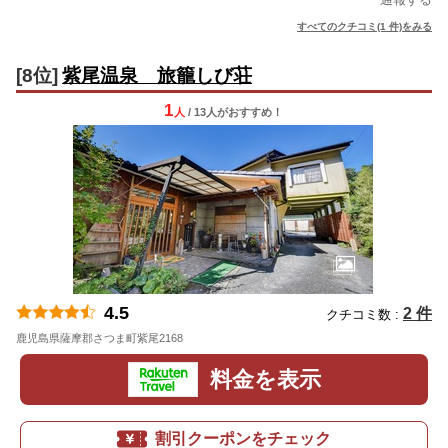
すべてのクチコミ(1 件)をみる
[8位]
紫尾温泉 旅籠しび荘
1
人
/ 13人
が
おすすめ！
4.5
2 件
クチコミ数 :
鹿児島県薩摩郡さつま町紫尾2168
地図
料金を表示
割引クーポンをチェック