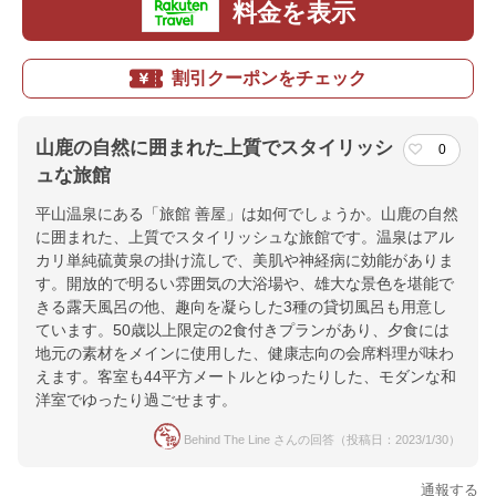
料金を表示
割引クーポンをチェック
山鹿の自然に囲まれた上質でスタイリッシ
0
ュな旅館
平山温泉にある「旅館 善屋」は如何でしょうか。山鹿の自然
に囲まれた、上質でスタイリッシュな旅館です。温泉はアル
カリ単純硫黄泉の掛け流しで、美肌や神経病に効能がありま
す。開放的で明るい雰囲気の大浴場や、雄大な景色を堪能で
きる露天風呂の他、趣向を凝らした3種の貸切風呂も用意し
ています。50歳以上限定の2食付きプランがあり、夕食には
地元の素材をメインに使用した、健康志向の会席料理が味わ
えます。客室も44平方メートルとゆったりした、モダンな和
洋室でゆったり過ごせます。
Behind The Line さんの回答（投稿日：2023/1/30）
通報する