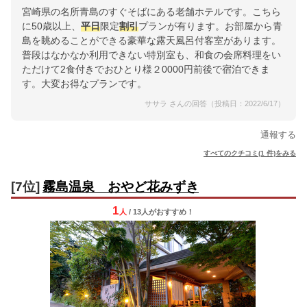
宮崎県の名所青島のすぐそばにある老舗ホテルです。こちら
に50歳以上、
平日
限定
割引
プランが有ります。お部屋から青
島を眺めることができる豪華な露天風呂付客室があります。
普段はなかなか利用できない特別室も、和食の会席料理をい
ただけて2食付きでおひとり様２0000円前後で宿泊できま
す。大変お得なプランです。
ササラ さんの回答（投稿日：2022/6/17）
通報する
すべてのクチコミ(1 件)をみる
[7位]
霧島温泉 おやど花みずき
1
人
/ 13人
が
おすすめ！