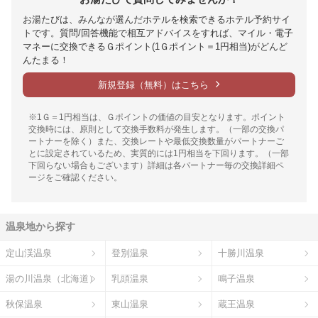
お湯たびは、みんなが選んだホテルを検索できるホテル予約サイ
トです。質問/回答機能で相互アドバイスをすれば、マイル・電子
マネーに交換できるＧポイント(1Ｇポイント＝1円相当)がどんど
んたまる！
新規登録（無料）はこちら
※1Ｇ＝1円相当は、Ｇポイントの価値の目安となります。ポイント
交換時には、原則として交換手数料が発生します。（一部の交換パ
ートナーを除く）また、交換レートや最低交換数量がパートナーご
とに設定されているため、実質的には1円相当を下回ります。（一部
下回らない場合もございます）詳細は各パートナー毎の交換詳細ペ
ージをご確認ください。
温泉地から探す
定山渓温泉
登別温泉
十勝川温泉
湯の川温泉（北海道）
乳頭温泉
鳴子温泉
秋保温泉
東山温泉
蔵王温泉