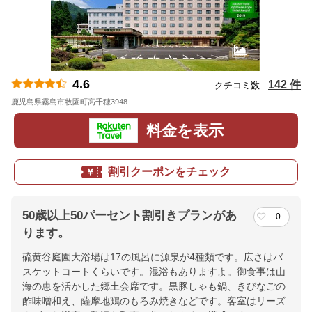
4.6
142 件
クチコミ数 :
鹿児島県霧島市牧園町高千穂3948
地図
料金を表示
割引クーポンをチェック
50歳以上50パーセント割引きプランがあ
0
ります。
硫黄谷庭園大浴場は17の風呂に源泉が4種類です。広さはバ
スケットコートくらいです。混浴もありますよ。御食事は山
海の恵を活かした郷土会席です。黒豚しゃも鍋、きびなごの
酢味噌和え、薩摩地鶏のもろみ焼きなどです。客室はリーズ