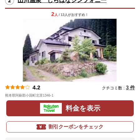
山川温泉 しらはなシンフォニー
2
人
/ 13人
が
おすすめ！
4.2
3 件
クチコミ数 :
熊本県阿蘇郡小国町北里1346-1
地図
料金を表示
割引クーポンをチェック