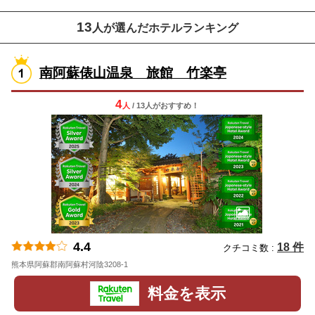
13
人が選んだホテルランキング
南阿蘇俵山温泉 旅館 竹楽亭
4
人
/ 13人
が
おすすめ！
4.4
18 件
クチコミ数 :
熊本県阿蘇郡南阿蘇村河陰3208-1
地図
料金を表示