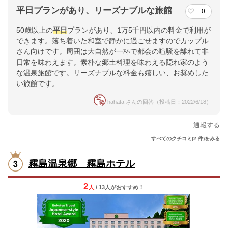
平日プランがあり、リーズナブルな旅館
0
50歳以上の
平日
プランがあり、1万5千円以内の料金で利用が
できます。落ち着いた和室で静かに過ごせますのでカップル
さん向けです。周囲は大自然が一杯で都会の喧騒を離れて非
日常を味わえます。素朴な郷土料理を味わえる隠れ家のよう
な温泉旅館です。リーズナブルな料金も嬉しい、お奨めした
い旅館です。
hahata さんの回答（投稿日：2022/6/18）
通報する
すべてのクチコミ(2 件)をみる
霧島温泉郷 霧島ホテル
2
人
/ 13人
が
おすすめ！