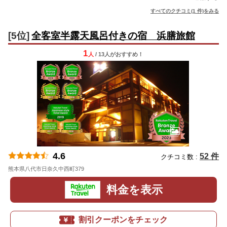
すべてのクチコミ(1 件)をみる
[5位]
全客室半露天風呂付きの宿 浜膳旅館
1
人
/ 13人
が
おすすめ！
4.6
52 件
クチコミ数 :
熊本県八代市日奈久中西町379
地図
料金を表示
割引クーポンをチェック