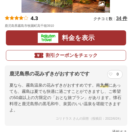
4.3
34 件
クチコミ数 :
鹿児島県霧島市牧園町高千穂3910
地図
料金を表示
割引クーポンをチェック
鹿児島県の花みずきがおすすめです
0
夏なら、霧島温泉の花みずきがおすすめです。南
九州
にあっ
ても、霧島は夏でも快適に過ごすことができますし、ご希望
の50歳以上の方限定の「おとな旅プラン」があります。懐石
料理と鹿児島県の黒毛和牛、泉質のいい温泉を堪能できます
よ。
コリドラス さんの回答（投稿日：2022/6/24）
通報する