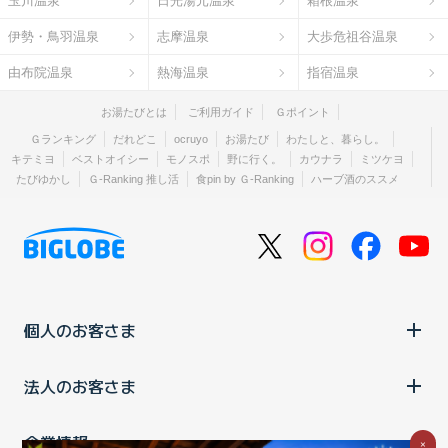
玉川温泉
日光湯元温泉
箱根温泉
伊勢・鳥羽温泉
志摩温泉
大歩危祖谷温泉
由布院温泉
熱海温泉
指宿温泉
お湯たびとは
ご利用ガイド
Ｇポイント
Ｇランキング
だれどこ
ocruyo
お湯たび
わたしと、暮らし。
キテミヨ
ベストオイシー
モノスポ
野に行く。
カウナラ
ミツケヨ
たびゆかし
Ｇ-Ranking 推し活
食pin by Ｇ-Ranking
ハーブ酒のススメ
個人のお客さま
法人のお客さま
企業情報
×