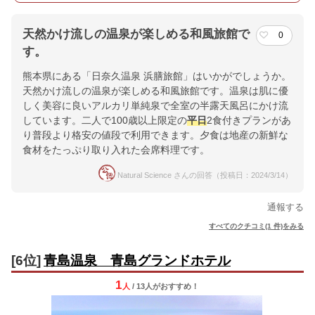
天然かけ流しの温泉が楽しめる和風旅館で
0
す。
熊本県にある「日奈久温泉 浜膳旅館」はいかがでしょうか。
天然かけ流しの温泉が楽しめる和風旅館です。温泉は肌に優
しく美容に良いアルカリ単純泉で全室の半露天風呂にかけ流
しています。二人で100歳以上限定の
平日
2食付きプランがあ
り普段より格安の値段で利用できます。夕食は地産の新鮮な
食材をたっぷり取り入れた会席料理です。
Natural Science さんの回答（投稿日：2024/3/14）
通報する
すべてのクチコミ(1 件)をみる
[6位]
青島温泉 青島グランドホテル
1
人
/ 13人
が
おすすめ！