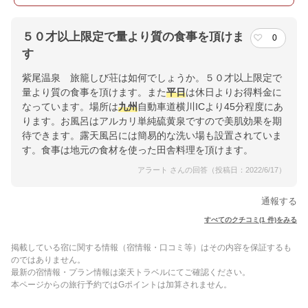
５０才以上限定で量より質の食事を頂けま
0
す
紫尾温泉 旅籠しび荘は如何でしょうか。５０才以上限定で
量より質の食事を頂けます。また
平日
は休日よりお得料金に
なっています。場所は
九州
自動車道横川ICより45分程度にあ
ります。お風呂はアルカリ単純硫黄泉ですので美肌効果を期
待できます。露天風呂には簡易的な洗い場も設置されていま
す。食事は地元の食材を使った田舎料理を頂けます。
アラート さんの回答（投稿日：2022/6/17）
通報する
すべてのクチコミ(1 件)をみる
掲載している宿に関する情報（宿情報・口コミ等）はその内容を保証するも
のではありません。
最新の宿情報・プラン情報は楽天トラベルにてご確認ください。
本ページからの旅行予約ではGポイントは加算されません。