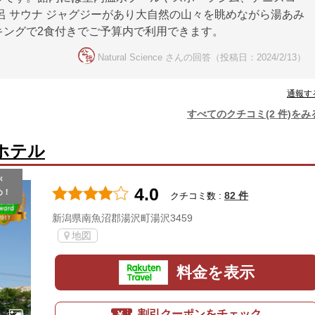
呂 サウナ ジャグジーがあり大自然の山々を眺めながら湯あみ
キングで2食付きでご予算内で利用できます。
Natural Science さんの回答（投稿日：2024/2/13）
通報す
すべてのクチコミ(2 件)をみ
ホテル
が
4.0
め！
82 件
クチコミ数 :
新潟県南魚沼郡湯沢町湯沢3459
地図
料金を表示
割引クーポンをチェック