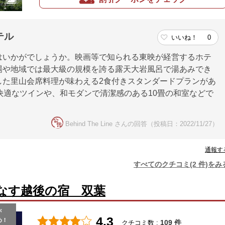
テル
いいね！
0
はいかがでしょうか。映画等で知られる東映が経営するホテ
場や地域では最大級の規模を誇る露天大岩風呂で湯あみでき
した里山会席料理が味わえる2食付きスタンダードプランがあ
快適なツインや、和モダンで清潔感のある10畳の和室などで
Behind The Line さんの回答（投稿日：2022/11/27）
通報す
すべてのクチコミ(2 件)をみ
なす越後の宿 双葉
が
4.3
め！
109 件
クチコミ数 :