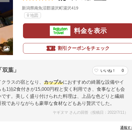
新潟県南魚沼郡湯沢町湯沢419
地図
料金を表示
割引クーポンをチェック
「双葉」
いいね！
0
イクラスの宿となり、
カップル
におすすめの綺麗な設備やイ
1泊2食付きが15,000円程と安く利用でき、食事なども会
いです。美しく盛り付けられた料理は、上品な色どりと繊細
重視でありながらも豪華な食材などもあり贅沢でした。
ヤギヌマ さんの回答（投稿日：2022/7/11）
通報す