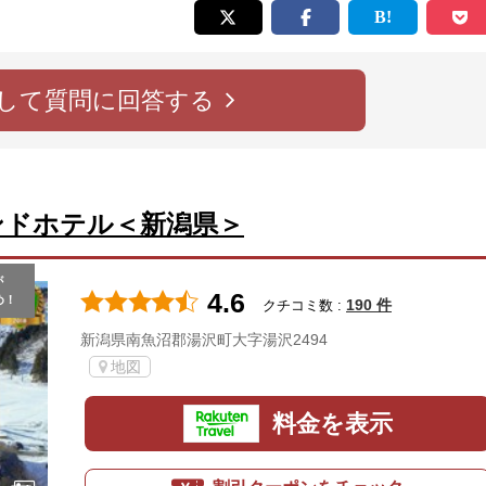
して質問に回答する
ンドホテル＜新潟県＞
が
4.6
め！
190 件
クチコミ数 :
新潟県南魚沼郡湯沢町大字湯沢2494
地図
料金を表示