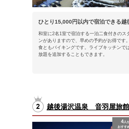
ひとり15,000円以内で宿泊できる
和室に2名1室で宿泊する一泊二食付きのスタ
ンがありますので、早めの予約がお得です
食ともバイキングです。ライブキッチンで
放題を追加することもできます。
越後湯沢温泉 音羽屋旅
4
人
おすす