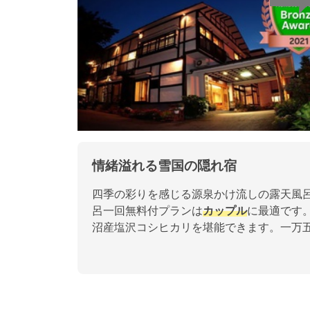
情緒溢れる雪国の隠れ宿
四季の彩りを感じる源泉かけ流しの露天風
呂一回無料付プランは
カップル
に最適です
沼産塩沢コシヒカリを堪能できます。一万