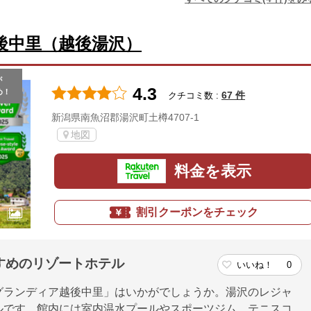
後中里（越後湯沢）
が
4.3
め！
67 件
クチコミ数 :
新潟県南魚沼郡湯沢町土樽4707-1
地図
料金を表示
割引クーポンをチェック
すめのリゾートホテル
いいね！
0
グランディア越後中里」はいかがでしょうか。湯沢のレジャ
ルです。館内には室内温水プールやスポーツジム、テニスコ