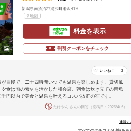
新潟県南魚沼郡湯沢町湯沢419
地図
料金を表示
割引クーポンをチェック
いいね！
0
呂が自慢で、二十四時間いつでも温泉を楽しめます。貸切風
。夕食は旬の素材を活かした和会席、朝食は炊き立ての南魚
五千円以内で美食と温泉を叶えるコスパ抜群の宿です。
たけやん さんの回答（投稿日：2026/4/ 6）
通報す
すべてのクチコミ(4 件)をみ