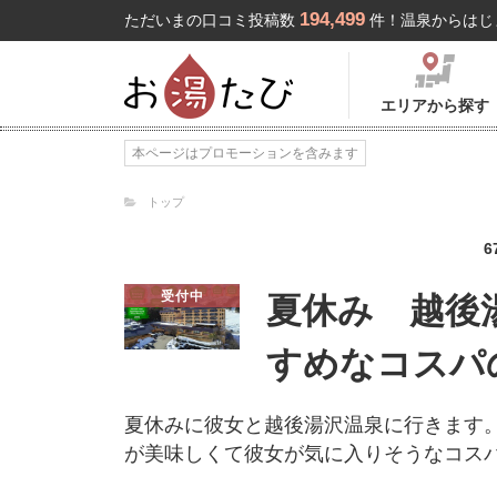
194,499
ただいまの口コミ投稿数
件！温泉からはじ
エリアから探す
本ページはプロモーションを含みます
トップ
6
受付中
夏休み 越後
すめなコスパ
夏休みに彼女と越後湯沢温泉に行きます。
が美味しくて彼女が気に入りそうなコス