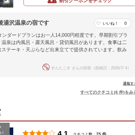
割引クーポンをチェック
越後湯沢温泉の宿です
いいね！
0
ンダードプランはお一人14,000円程度です。早期割引プラ
。温泉は内風呂・露天風呂・貸切風呂があります。食事は二
はステーキ・天ぷらなど出来立てで提供されています。飲み
ずんたこす さんの回答（投稿日：2026/7/ 4）
通報す
すべてのクチコミ(6 件)をみ
館
が
4.1
め！
75 件
クチコミ数 :