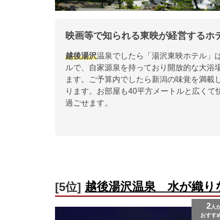
映画等で知られる東映が経営するホ
越後湯沢
温泉でしたら「湯沢東映ホテル」
ルで、自家源泉を持っており開放的な大浴
ます。ご予算内でしたら新潟の味覚を満載
ります。お部屋も40平方メートルと広くて
過ごせます。
越後湯沢温泉 水が織り
[5位]
2
人
おすす