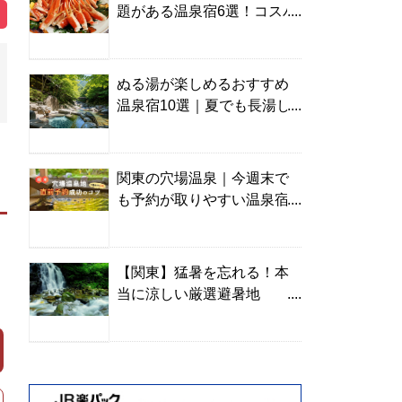
題がある温泉宿6選！コスパ
の高い宿からご褒美旅まで
ぬる湯が楽しめるおすすめ
温泉宿10選｜夏でも長湯し
やすい名湯を温泉ソムリエ
が厳選
関東の穴場温泉｜今週末で
も予約が取りやすい温泉宿
を温泉ソムリエが紹介
【関東】猛暑を忘れる！本
当に涼しい厳選避暑地
TOP10