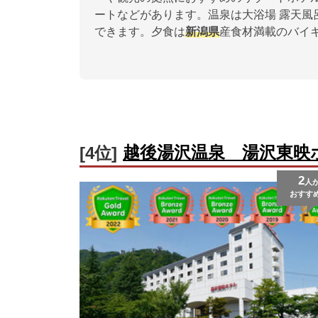
ートなどがあります。温泉は大浴場 露天風
できます。夕食は
新潟県
産食材満載のバイ
越後湯沢温泉 湯沢東映
[4位]
2
人
おすす