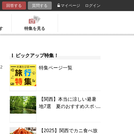
回答する
質問する
マイページ
ログイン
す
特集を見る
ピックアップ特集！
42
特集ページ一覧
【関西】本当に涼しい避暑
地7選 夏のおすすめスポッ
ト＆温泉宿
【2025】関西でカニ食べ放