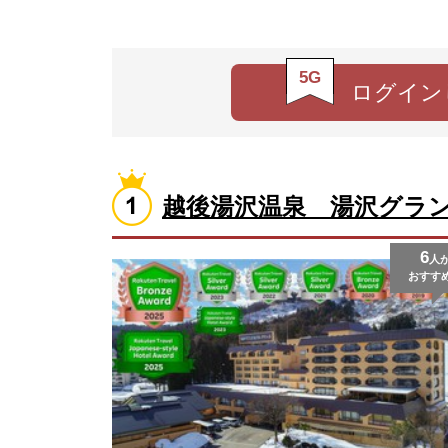
5G
ログイン
越後湯沢温泉 湯沢グラ
6
人
おすす