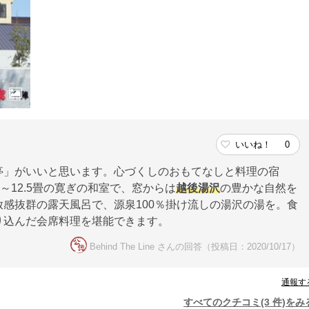
いいね！
0
亭」がいいと思います。心づくしのおもてなしと料理の宿
～12.5畳の寛ぎの和室で、窓からは
越後湯沢
の豊かな自然を
感抜群の露天風呂で、源泉100％掛け流しの湯沢の湯を。食
り込んだ会席料理を堪能できます。
Behind The Line さんの回答（投稿日：2020/10/17）
通報す
すべてのクチコミ(3 件)をみ