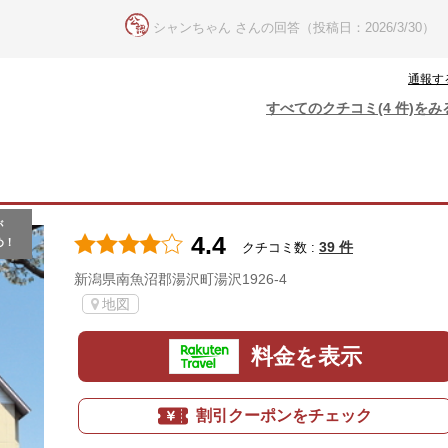
シャンちゃん さんの回答（投稿日：2026/3/30）
通報す
すべてのクチコミ(4 件)をみ
が
4.4
め！
39 件
クチコミ数 :
新潟県南魚沼郡湯沢町湯沢1926-4
地図
料金を表示
割引クーポンをチェック