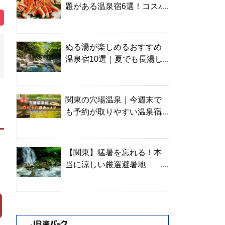
題がある温泉宿6選！コスパ
の高い宿からご褒美旅まで
ぬる湯が楽しめるおすすめ
温泉宿10選｜夏でも長湯し
やすい名湯を温泉ソムリエ
が厳選
関東の穴場温泉｜今週末で
も予約が取りやすい温泉宿
を温泉ソムリエが紹介
【関東】猛暑を忘れる！本
当に涼しい厳選避暑地
TOP10