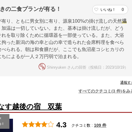
付きの二食プランが有る！
いいね！
0
有り、ともに男女別に有り、源泉100%の掛け流しの天然
温
、加温は一切していない。また、基本は掛け流しだが、どう
それを取り除くために循環器を一部使っている。また、大浴
に拘った新潟の海の幸と山の幸で造られた会席料理を食べら
食べられる。朝は和食膳だが、ここでも魚沼産コシヒカリの
にちによるが一人２万円弱で泊まれる。
Shinryuken さんの回答（投稿日：2023/10/19）
通報す
すべてのクチコミ(3 件)をみ
なす越後の宿 双葉
が
4.3
め！
109 件
クチコミ数 :