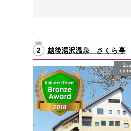
越後湯沢温泉 さくら亭
3
人
おすす