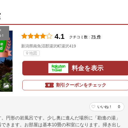
館
が
4.1
め！
75 件
クチコミ数 :
新潟県南魚沼郡湯沢町湯沢419
地図
料金を表示
割引クーポンをチェック
いいね！
0
す。円形の岩風呂です。少し奥に進んだ場所に「勘進の湯」
できます。お部屋は基本10畳の和室になります。掃き出し