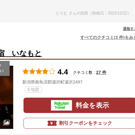
とりむ さんの回答（投稿日：2022/12/22）
通報す
すべてのクチコミ(3 件)をみ
宿 いなもと
が
4.4
め！
27 件
クチコミ数 :
新潟県南魚沼郡湯沢町湯沢2497
地図
料金を表示
割引クーポンをチェック