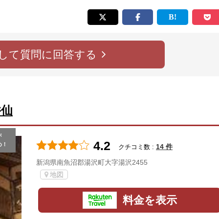
して質問に回答する
井仙
が
4.2
め！
14 件
クチコミ数 :
新潟県南魚沼郡湯沢町大字湯沢2455
地図
料金を表示