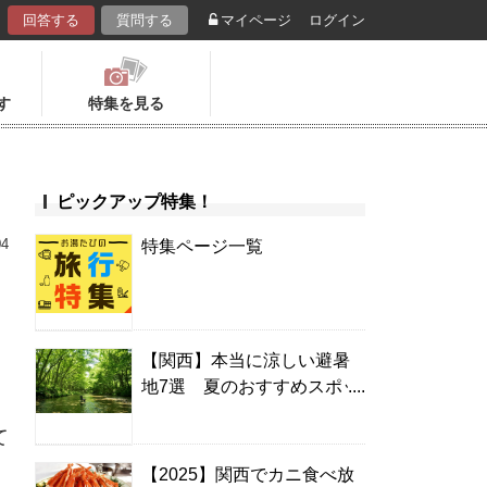
回答する
質問する
マイページ
ログイン
す
特集を見る
ピックアップ特集！
04
特集ページ一覧
【関西】本当に涼しい避暑
地7選 夏のおすすめスポッ
ト＆温泉宿
て
【2025】関西でカニ食べ放