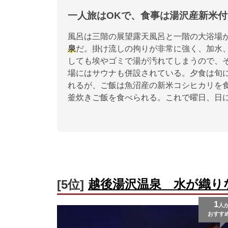
一人旅はOKで、食事は湯沢産新米
風呂は三階の展望露天風呂と一階の大浴場が
泉
だ。掛け流しの拘りが非常に強く、加水
しても埃やゴミで湯が汚れてしまうので、
場にはサウナも併設されている。夕食は旬
れるが、ご飯は魚沼産の新米コシヒカリを
釜炊きご飯を食べられる。これで曜日、日
越後湯沢温泉 水が織り
[5位]
1
人
おすす