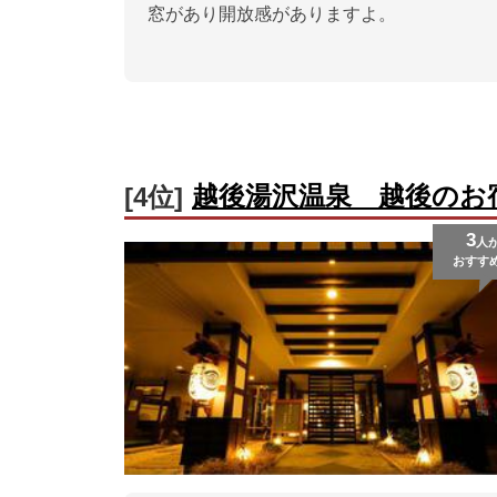
窓があり開放感がありますよ。
越後湯沢温泉 越後のお
[4位]
3
人
おすす