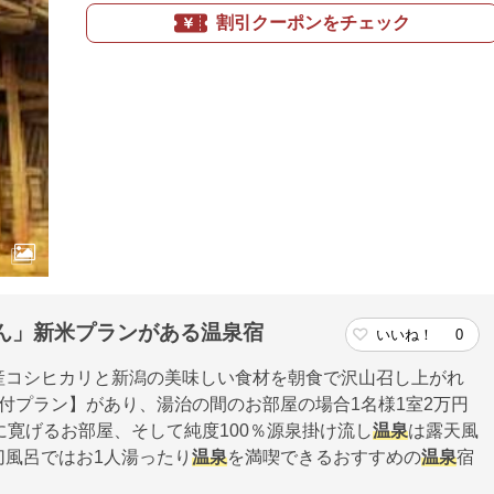
割引クーポンをチェック
ん」新米プランがある温泉宿
いいね！
0
産コシヒカリと新潟の美味しい食材を朝食で沢山召し上がれ
付プラン】があり、湯治の間のお部屋の場合1名様1室2万円
に寛げるお部屋、そして純度100％源泉掛け流し
温泉
は露天風
切風呂ではお1人湯ったり
温泉
を満喫できるおすすめの
温泉
宿