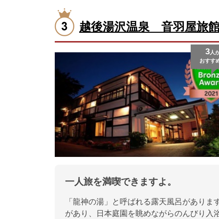
越後湯沢温泉 音羽屋旅
3
人
おすす
一人旅を満喫できますよ。
「龍神の湯」と呼ばれる露天風呂がありま
があり、日本庭園を眺めながらのんびり入浴