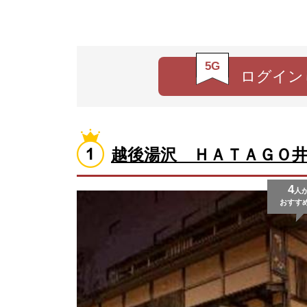
5G
ログイン
越後湯沢 ＨＡＴＡＧＯ
4
人
おすす