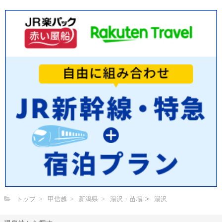
トップ
甲信越
新潟県
湯沢・苗場
湯沢