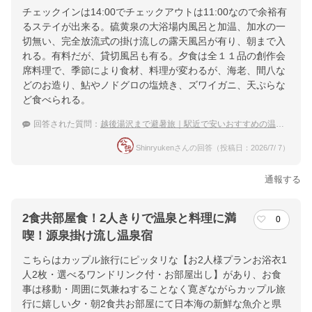
越後湯沢駅西口から徒歩で７分 駅から随時無料送迎 約３分
チェックインは14:00でチェックアウトは11:00なので余裕有
025-784-3421 お電話くださいませ。湯沢ICから8分
るステイが出来る。硫黄泉の大浴場内風呂と加温、加水の一
切無い、完全放流式の掛け流しの露天風呂が有り、朝まで入
提供：楽天トラベル
れる。有料だが、貸切風呂も有る。夕食は全１１品の創作会
楽天トラベルで
席料理で、季節により食材、料理が変わるが、海老、間八な
どのお造り、鮎やノドグロの塩焼き、ズワイガニ、天ぷらな
ホテル詳細を詳しく見る
ど食べられる。
回答された質問：
越後湯沢まで避暑旅｜駅近で安いおすすめの温泉ホテルは？
Shinryukenさんの回答（投稿日：2026/7/ 7）
通報する
2食共部屋食！2人きりで温泉と料理に満
0
喫！源泉掛け流し温泉宿
こちらはカップル旅行にピッタリな【お2人様プランお浴衣1
人2枚・選べるワンドリンク付・お部屋出し】があり、お食
事は移動・周囲に気兼ねすることなく寛ぎながらカップル旅
行に嬉しい夕・朝2食共お部屋にて日本海の新鮮な魚介と県