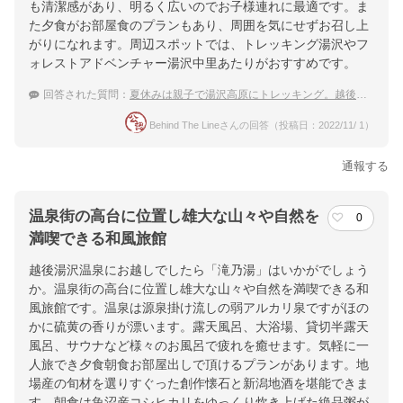
も清潔感があり、明るく広いのでお子様連れに最適です。ま
た夕食がお部屋食のプランもあり、周囲を気にせずお召し上
がりになれます。周辺スポットでは、トレッキング湯沢やフ
ォレストアドベンチャー湯沢中里あたりがおすすめです。
回答された質問：
夏休みは親子で湯沢高原にトレッキング。越後湯沢温泉で貸切風呂がある温泉宿をおしえてください。
Behind The Lineさんの回答（投稿日：2022/11/ 1）
通報する
温泉街の高台に位置し雄大な山々や自然を
0
満喫できる和風旅館
越後湯沢温泉にお越しでしたら「滝乃湯」はいかがでしょう
か。温泉街の高台に位置し雄大な山々や自然を満喫できる和
風旅館です。温泉は源泉掛け流しの弱アルカリ泉ですがほの
かに硫黄の香りが漂います。露天風呂、大浴場、貸切半露天
風呂、サウナなど様々のお風呂で疲れを癒せます。気軽に一
人旅でき夕食朝食お部屋出しで頂けるプランがあります。地
場産の旬材を選りすぐった創作懐石と新潟地酒を堪能できま
す。朝食は魚沼産コシヒカリをゆっくり炊き上げた絶品粥が