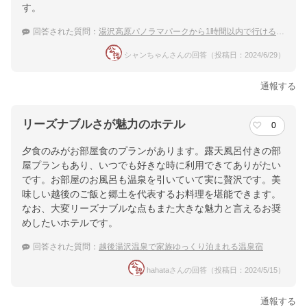
す。
回答された質問：
湯沢高原パノラマパークから1時間以内で行ける温泉宿のおすすめは？
シャンちゃんさんの回答（投稿日：2024/6/29）
通報する
リーズナブルさが魅力のホテル
0
夕食のみがお部屋食のプランがあります。露天風呂付きの部
屋プランもあり、いつでも好きな時に利用できてありがたい
です。お部屋のお風呂も温泉を引いていて実に贅沢です。美
味しい越後のご飯と郷土を代表するお料理を堪能できます。
なお、大変リーズナブルな点もまた大きな魅力と言えるお奨
めしたいホテルです。
回答された質問：
越後湯沢温泉で家族ゆっくり泊まれる温泉宿
hahataさんの回答（投稿日：2024/5/15）
通報する