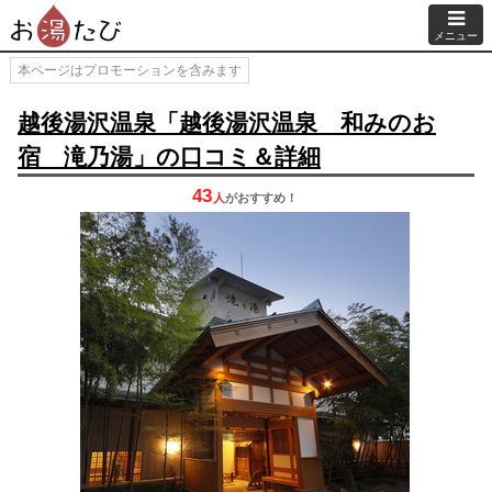
メニュー
本ページはプロモーションを含みます
越後湯沢温泉「越後湯沢温泉 和みのお
宿 滝乃湯」の口コミ＆詳細
43
人
が
おすすめ！