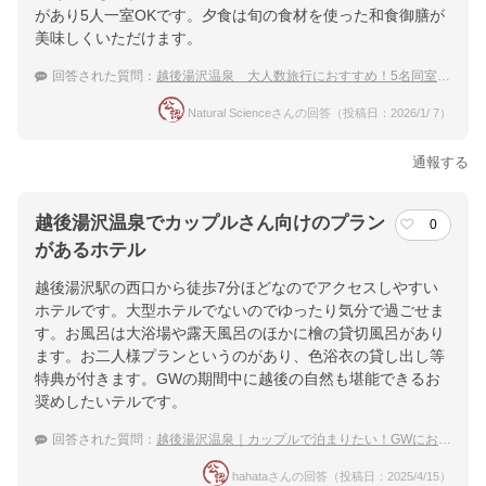
があり5人一室OKです。夕食は旬の食材を使った和食御膳が
美味しくいただけます。
回答された質問：
越後湯沢温泉 大人数旅行におすすめ！5名同室で泊まれる温泉宿
Natural Scienceさんの回答（投稿日：2026/1/ 7）
通報する
越後湯沢温泉でカップルさん向けのプラン
0
があるホテル
越後湯沢駅の西口から徒歩7分ほどなのでアクセスしやすい
ホテルです。大型ホテルでないのでゆったり気分で過ごせま
す。お風呂は大浴場や露天風呂のほかに檜の貸切風呂があり
ます。お二人様プランというのがあり、色浴衣の貸し出し等
特典が付きます。GWの期間中に越後の自然も堪能できるお
奨めしたいテルです。
回答された質問：
越後湯沢温泉｜カップルで泊まりたい！GWにおすすめな穴場な宿は？
hahataさんの回答（投稿日：2025/4/15）