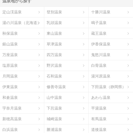
温泉地から探す
定山渓温泉
登別温泉
十勝川温泉
湯の川温泉（北海道）
乳頭温泉
鳴子温泉
秋保温泉
東山温泉
蔵王温泉
銀山温泉
草津温泉
伊香保温泉
万座温泉
四万温泉
鬼怒川温泉
塩原温泉
野沢温泉
白骨温泉
月岡温泉
石和温泉
湯河原温泉
伊東温泉
修善寺温泉
下田温泉（静岡県）
和倉温泉
山中温泉
あわら温泉
宇奈月温泉
下呂温泉
平湯温泉
新穂高温泉
城崎温泉
有馬温泉
白浜温泉
勝浦温泉
道後温泉