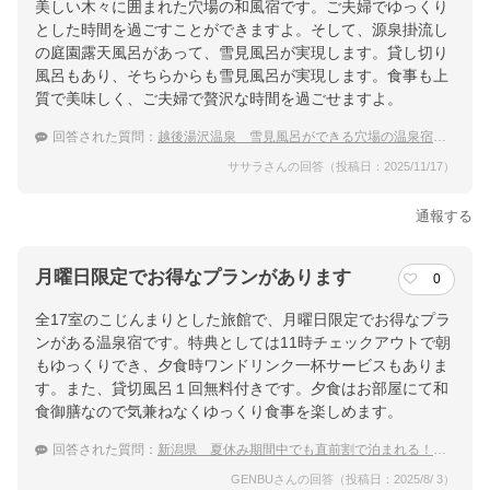
美しい木々に囲まれた穴場の和風宿です。ご夫婦でゆっくり
とした時間を過ごすことができますよ。そして、源泉掛流し
の庭園露天風呂があって、雪見風呂が実現します。貸し切り
風呂もあり、そちらからも雪見風呂が実現します。食事も上
質で美味しく、ご夫婦で贅沢な時間を過ごせますよ。
回答された質問：
越後湯沢温泉 雪見風呂ができる穴場の温泉宿のおすすめは？
ササラさんの回答（投稿日：2025/11/17）
通報する
月曜日限定でお得なプランがあります
0
全17室のこじんまりとした旅館で、月曜日限定でお得なプラ
ンがある温泉宿です。特典としては11時チェックアウトで朝
もゆっくりでき、夕食時ワンドリンク一杯サービスもありま
す。また、貸切風呂１回無料付きです。夕食はお部屋にて和
食御膳なので気兼ねなくゆっくり食事を楽しめます。
回答された質問：
新潟県 夏休み期間中でも直前割で泊まれる！温泉宿のおすすめは？
GENBUさんの回答（投稿日：2025/8/ 3）