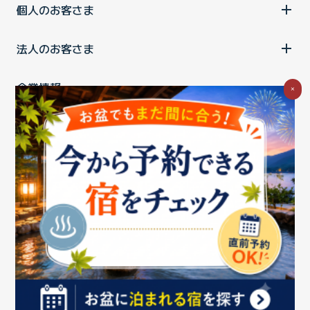
個人のお客さま
法人のお客さま
企業情報
×
ご利用中の方
お問い合わせ
消費税の表示
ウェブアクセシビリティの取り組み
個人情報保護ポリシー
プライバシーポータル
Cookieポリシー
特定商取引法に基づく表記
情報セキュリティ基本方針
商標について
BIGLOBEトップ
Copyright ©BIGLOBE Inc.
2026.
All rights reserved.