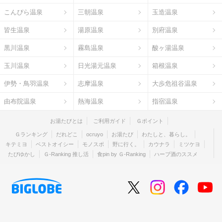
こんぴら温泉
三朝温泉
玉造温泉
皆生温泉
湯原温泉
別府温泉
黒川温泉
霧島温泉
酸ヶ湯温泉
玉川温泉
日光湯元温泉
箱根温泉
伊勢・鳥羽温泉
志摩温泉
大歩危祖谷温泉
由布院温泉
熱海温泉
指宿温泉
お湯たびとは
ご利用ガイド
Ｇポイント
Ｇランキング
だれどこ
ocruyo
お湯たび
わたしと、暮らし。
キテミヨ
ベストオイシー
モノスポ
野に行く。
カウナラ
ミツケヨ
たびゆかし
Ｇ-Ranking 推し活
食pin by Ｇ-Ranking
ハーブ酒のススメ