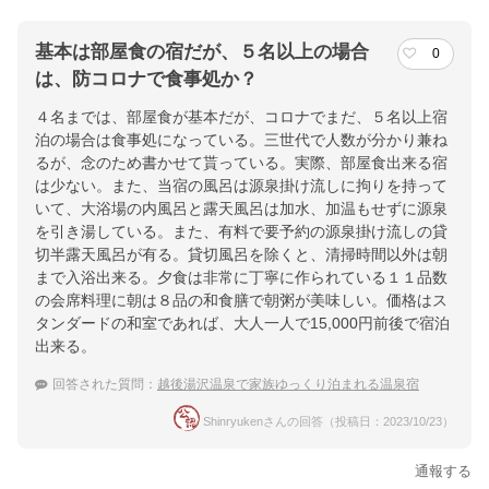
基本は部屋食の宿だが、５名以上の場合
0
は、防コロナで食事処か？
４名までは、部屋食が基本だが、コロナでまだ、５名以上宿
泊の場合は食事処になっている。三世代で人数が分かり兼ね
るが、念のため書かせて貰っている。実際、部屋食出来る宿
は少ない。また、当宿の風呂は源泉掛け流しに拘りを持って
いて、大浴場の内風呂と露天風呂は加水、加温もせずに源泉
を引き湯している。また、有料で要予約の源泉掛け流しの貸
切半露天風呂が有る。貸切風呂を除くと、清掃時間以外は朝
まで入浴出来る。夕食は非常に丁寧に作られている１１品数
の会席料理に朝は８品の和食膳で朝粥が美味しい。価格はス
タンダードの和室であれば、大人一人で15,000円前後で宿泊
出来る。
回答された質問：
越後湯沢温泉で家族ゆっくり泊まれる温泉宿
Shinryukenさんの回答（投稿日：2023/10/23）
通報する