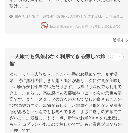
頂けます。
回答された質問：
越後湯沢温泉へ1人旅をして美酒が味わえる温泉宿に泊まりたいです。おすすめを教えて下さい。
Natural Scienceさんの回答（投稿日：2021/10/30）
通報する
一人旅でも気兼ねなく利用できる癒しの旅
0
館
ゆっくりと一人旅なら、ここが一番のお奨めです。まず温
泉、特に無料の貸しきり露天風呂があり、次に夕食が美味し
い和会席がお部屋でいただけます。お風呂は深夜でも利用で
きます。さらに、高級感のある部屋やロビーからの景色も最
高です。また、スタッフの方々のおもてなしの良さもここの
旅館の魅力です。建物が新しく、お部屋やお風呂が大変清潔
感があるという点でもお奨めできる、まさに癒しの旅館でご
ざいます。最後に、もう一点、新米のお米2ｋｇをお土産に
もらえるプランがあるので嬉しいです。もと温泉プロからの
一押しです。