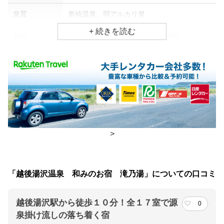
泉質
単純温泉、弱アルカリ泉
効能
アトピー・湿疹、神経痛、疲労回復
食事場所
朝食
部屋、食事処
夕食
部屋、食事処
チェックイン・チェックアウト時間
>
チェックイン
14:00(最終チェックイン：19:00)
チェックアウ
10:00
「越後湯沢温泉 和みのお宿 滝乃湯」についての口コミ
ト
越後湯沢駅から徒歩１０分！全１７室で源
0
交通アクセス
泉掛け流しの落ち着く宿