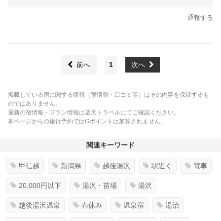
通報する
前へ
1
次へ
掲載している宿に関する情報（宿情報・口コミ等）はその内容を保証するも
のではありません。
最新の宿情報・プラン情報は楽天トラベルにてご確認ください。
本ページからの旅行予約ではGポイントは加算されません。
関連キーワード
甲信越
新潟県
越後湯沢
駅近く
電車
20,000円以下
湯沢・苗場
湯沢
越後湯沢温泉
春休み
温泉宿
湯治