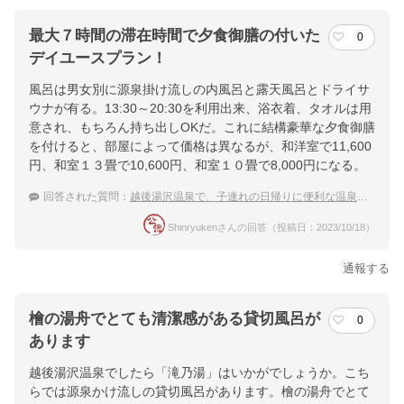
最大７時間の滞在時間で夕食御膳の付いた
0
デイユースプラン！
風呂は男女別に源泉掛け流しの内風呂と露天風呂とドライサ
ウナが有る。13:30～20:30を利用出来、浴衣着、タオルは用
意され、もちろん持ち出しOKだ。これに結構豪華な夕食御膳
を付けると、部屋によって価格は異なるが、和洋室で11,600
円、和室１３畳で10,600円、和室１０畳で8,000円になる。
回答された質問：
越後湯沢温泉で、子連れの日帰りに便利な温泉宿を教えて下さい。
Shinryukenさんの回答（投稿日：2023/10/18）
通報する
檜の湯舟でとても清潔感がある貸切風呂が
0
あります
越後湯沢温泉でしたら「滝乃湯」はいかがでしょうか。こち
らでは源泉かけ流しの貸切風呂があります。檜の湯舟でとて