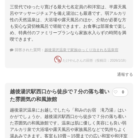
三世代でゆったり寛げる最大七名定員の和洋室は、半露天風
呂やマッサージチェアを備え湯治にも最適です。弱アルカリ
性の天然温泉は、大浴場や露天風呂のほか、介助が必要な方
も安心な貸切檜風呂で堪能できます。お食事は部屋食で楽し
め、特典付のファミリープランなら家族水入らずの時間を満
喫できます。
回答された質問：
越後湯沢温泉で家族ゆっくり泊まれる温泉宿
たけやんさんの回答（投稿日：2026/1/18）
通報する
越後湯沢駅西口から徒歩で７分の落ち着い
0
た雰囲気の和風旅館
越後湯沢温泉にお越しでしたら「和みのお宿 滝乃湯」はい
かがでしょうか。越後湯沢駅西口から徒歩で７分の落ち着い
た雰囲気の和風旅館です。温泉は肌に優しく美容にも良い弱
アルカリ泉で大浴場や露天風呂や家族風呂などで気持ちよく
湯あみできます。客室も10畳～15畳までの広い和室や和洋室