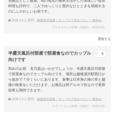
光拠点として最適。旬の地元の食材を活かした美味しい会席
料理も評判で、二人でゆっくりと贅沢なひとときを堪能する
のにふさわしいお宿です。
回答された質問：
越後湯沢温泉｜カップルで泊まりたい！春休みにおすすめの宿は？
アルナヌさんの回答（投稿日：2026/1/22）
通報する
半露天風呂付部屋で部屋食なのでカップル
0
向けです
和みのお宿 滝乃湯はいかがでしょうか。半露天風呂付部屋
で部屋食なのでカップル向けです。場所は越後湯沢駅西口か
ら徒歩で７分くらいにあります。食事は日本海の海の幸と越
後の味覚をいただけます。お風呂は弱アルカリ性なので美肌
効果も期待できます。
回答された質問：
越後湯沢温泉｜カップルで泊まりたい！春休みにおすすめの宿は？
アラートさんの回答（投稿日：2026/1/19）