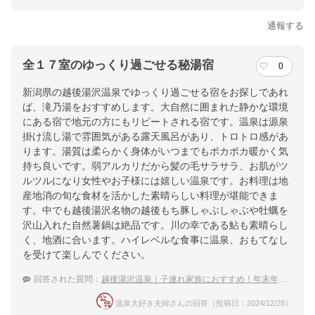
通報する
全１７室のゆっくり過ごせる秘湯宿
0
新潟県の越後湯沢温泉でゆっくり過ごせる宿をお探しであれ
ば、滝乃湯をおすすめします。大自然に囲まれた静かな環境
にある宿で地元の方にもリピートされる宿です。温泉は源泉
掛け流し湯で雰囲気がある露天風呂があり、トロトロ感があ
ります。湯質は柔らかく身体がいつまでもポカポカ暖かく気
持ち良いです。弱アルカリだから髪の毛サラサラ、お肌がツ
ルツルになり女性やお子様には嬉しい温泉です。お料理は地
産地消の旬な食材を活かした素晴らしい料理が堪能できま
す。中でも越後湯沢名物の越後もち豚しゃぶしゃぶや牡蠣を
沢山入れた自然薯鍋は絶品です。川の幸である鮎も素晴らし
く、地酒に合います。ハイレベルな食事に温泉、おもてなし
を受けて楽しんでください。
回答された質問：
越後湯沢温泉｜子連れ家族におすすめ！年末年始に泊まれる穴場な宿は？
温泉大好き夫婦さんの回答（投稿日：2024/12/28）