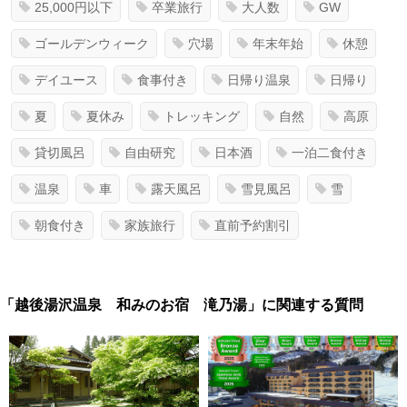
25,000円以下
卒業旅行
大人数
GW
ゴールデンウィーク
穴場
年末年始
休憩
デイユース
食事付き
日帰り温泉
日帰り
夏
夏休み
トレッキング
自然
高原
貸切風呂
自由研究
日本酒
一泊二食付き
温泉
車
露天風呂
雪見風呂
雪
朝食付き
家族旅行
直前予約割引
「越後湯沢温泉 和みのお宿 滝乃湯」に関連する質問