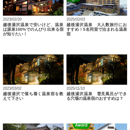
2023/02/20
2025/02/03
越後湯沢温泉で安いけど、温泉
越後湯沢温泉 大人数旅行にお
は源泉100%でのんびり出来る宿
すすめ！5名同室で泊まれる温泉
が知りたい！
宿
2023/03/02
2025/11/10
越後湯沢で落ち着く温泉宿を教
越後湯沢温泉 雪見風呂ができ
えて下さい
る穴場の温泉宿のおすすめは？