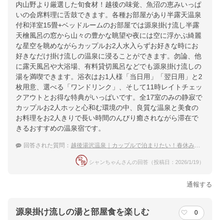
内山野より厳選した旬食材！越後の味覚、魚沼の恵みいっぱ
いの会席料理に舌鼓できます。各種お部屋があり半露天温泉
付和洋室15畳+ベッドルームのお部屋では源泉掛け流し半露
天檜風呂の窓から山々の豊かな眺望や夜には空に浮かぶ綺麗
な星空を眺めながらカップルお2人水入らずお好きな時にお
好きなだけ掛け流しの温泉に浸ることができます。勿論、他
に露天風呂や大浴場、有料貸切風呂などでも源泉掛け流しの
湯を満喫できます。浴衣はお1人様「当日用」「翌日用」と2
枚用意、選べる「ワンドリンク」、そして11時レイトチェッ
クアウトとお得な特典がいっぱいです。全17室のみの静寂で
カップルお2人ホッと心和む環境の中、良質な温泉と美食の
お料理をお2人きりで長い時間のんびり癒されながら滞在で
きるおすすめの温泉宿です。
回答された質問：
越後湯沢温泉｜カップルで泊まりたい！春休みにおすすめの宿は？
シャンちゃんさんの回答（投稿日：2026/1/19）
通報する
源泉掛け流しの湯と部屋食を楽しむ
0