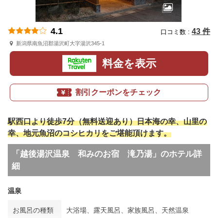
4.1
43 件
口コミ数 :
新潟県南魚沼郡湯沢町大字湯沢345-1
料金を表示
割引クーポンをチェック
駅西口より徒歩7分（無料送迎あり）日本海の幸、山里の
幸、地元魚沼のコシヒカリをご堪能頂けます。
「越後湯沢温泉 和みのお宿 滝乃湯」のホテル詳
細
温泉
お風呂の種類
大浴場、露天風呂、家族風呂、天然温泉