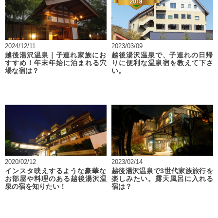
2024/12/11
2023/03/09
越後湯沢温泉｜子連れ家族にお
越後湯沢温泉で、子連れの日帰
すすめ！年末年始に泊まれる穴
りに便利な温泉宿を教えて下さ
場な宿は？
い。
2020/02/12
2023/02/14
インスタ映えするような豪華な
越後湯沢温泉で3世代家族旅行を
お部屋や料理のある越後湯沢温
楽しみたい。露天風呂に入れる
泉の宿を知りたい！
宿は？