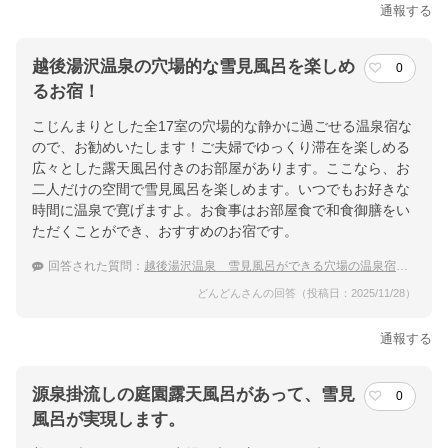
通報する
越後湯沢温泉の穴場的な雪見風呂を楽しめ
0
るお宿！
こじんまりとした全17室の穴場的な静かに過ごせる温泉宿な
ので、お勧めいたします！ご夫婦でゆっくり滞在を楽しめる
広々とした露天風呂付きのお部屋があります。ここなら、お
二人だけの空間で雪見風呂を楽しめます。いつでもお好きな
時間に温泉で寛げますよ。お食事はお部屋食で和食御膳をい
ただくことができ、おすすめのお宿です。
回答された質問：
越後湯沢温泉 雪見風呂ができる穴場の温泉宿のおすすめは？
どんどんさんの回答（投稿日：2025/11/28）
通報する
源泉掛流しの庭園露天風呂があって、雪見
0
風呂が実現します。