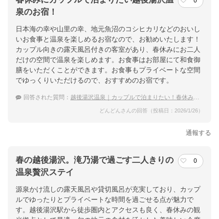
0
泉のお宿！
日本海の幸や山里の幸、地元魚沼のコシヒカリなどのおいし
いお食事と温泉を楽しめるお宿なので、お勧めいたします！
カップル向きの露天風呂付きの客室があり、春休みにお二人
だけの空間で温泉を楽しめます。お食事はお部屋にて和食御
膳をいただくことができます。お食事もプライベートな空間
でゆっくりいただけるので、おすすめのお宿です。
回答された質問：
越後湯沢温泉｜カップルで泊まりたい！春休みにおすすめの宿は？
どんどんさんの回答（投稿日：2026/1/26）
通報する
春の越後湯沢。滝乃湯で過ごす二人きりの
0
温泉贅沢ステイ
源泉かけ流しの露天風呂や貸切風呂が充実しており、カップ
ルでゆったりとプライベートな時間を過ごせる点が魅力で
す。越後湯沢駅から徒歩圏内とアクセスも良く、春休みの観