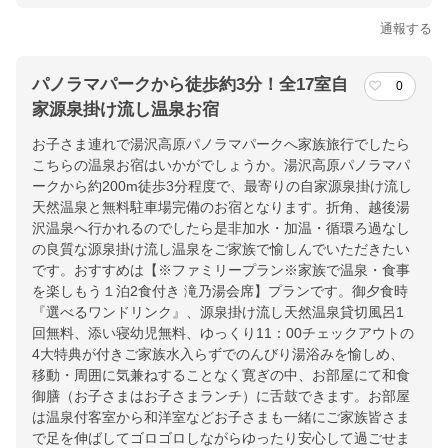
通報する
パノラマパークから徒歩約3分！全17室自
0
家源泉掛け流し温泉お宿
お子さま連れで湯沢高原パノラマパークへ家族旅行でしたら
こちらの温泉お宿はいかがでしょうか。湯沢高原パノラマパ
ークから約200m徒歩3分程度で、最寄りの自家源泉掛け流し
天然温泉と無料駐車場完備のお宿となります。折角、越後湯
沢温泉へ行かれるのでしたら是非加水・加温・循環ろ過なし
の良質な源泉掛け流し温泉をご家族で愉しんでいただきたい
です。おすすめは【※ファミリープラン※家族で温泉・食事
を楽しもう１泊2食付き 滝乃湯会席】プランです。御夕食時
『選べるワンドリンク』、源泉掛け流し天然温泉貸切風呂1
回無料、添い寝幼児無料、ゆっくり11：00チェックアウトの
4大特典が付きご家族水入らずでのんびり湯浴みを愉しめ、
移動・周囲に気兼ねすることなく寛ぎの中、お部屋にて和食
御膳（お子さまはお子さまランチ）に舌鼓できます。お部屋
は温泉付客室から和洋室などお子さまも一緒にご家族皆さま
で足を伸ばしてゴロゴロしながらゆったり安心して過ごせま