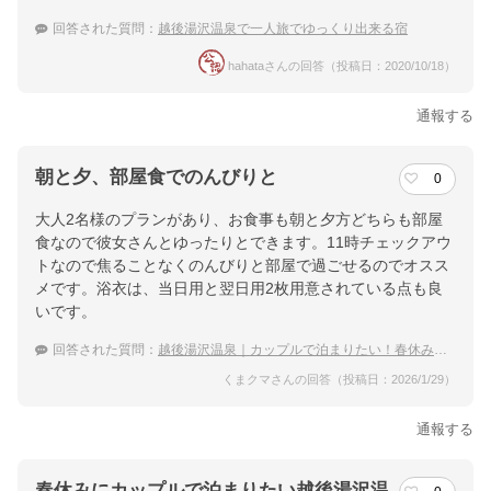
回答された質問：
越後湯沢温泉で一人旅でゆっくり出来る宿
hahataさんの回答（投稿日：2020/10/18）
通報する
朝と夕、部屋食でのんびりと
0
大人2名様のプランがあり、お食事も朝と夕方どちらも部屋
食なので彼女さんとゆったりとできます。11時チェックアウ
トなので焦ることなくのんびりと部屋で過ごせるのでオスス
メです。浴衣は、当日用と翌日用2枚用意されている点も良
いです。
回答された質問：
越後湯沢温泉｜カップルで泊まりたい！春休みにおすすめの宿は？
くまクマさんの回答（投稿日：2026/1/29）
通報する
春休みにカップルで泊まりたい越後湯沢温