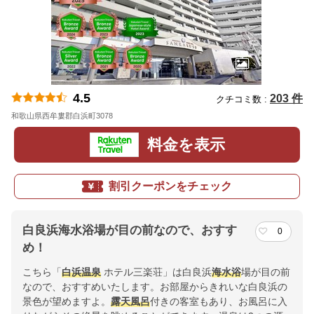
4.5
203 件
クチコミ数 :
和歌山県西牟婁郡白浜町3078
地図
料金を表示
割引クーポンをチェック
白良浜海水浴場が目の前なので、おすす
0
め！
こちら「
白浜温泉
ホテル三楽荘」は白良浜
海水浴
場が目の前
なので、おすすめいたします。お部屋からきれいな白良浜の
景色が望めますよ。
露天風呂
付きの客室もあり、お風呂に入