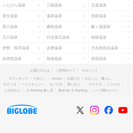
こんぴら温泉
三朝温泉
玉造温泉
皆生温泉
湯原温泉
別府温泉
黒川温泉
霧島温泉
酸ヶ湯温泉
玉川温泉
日光湯元温泉
箱根温泉
伊勢・鳥羽温泉
志摩温泉
大歩危祖谷温泉
由布院温泉
熱海温泉
指宿温泉
お湯たびとは
ご利用ガイド
Ｇポイント
Ｇランキング
だれどこ
ocruyo
お湯たび
わたしと、暮らし。
キテミヨ
ベストオイシー
モノスポ
野に行く。
カウナラ
ミツケヨ
たびゆかし
Ｇ-Ranking 推し活
食pin by Ｇ-Ranking
ハーブ酒のススメ