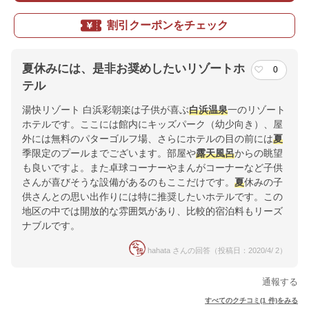
割引クーポンをチェック
夏休みには、是非お奨めしたいリゾートホ
0
テル
湯快リゾート 白浜彩朝楽は子供が喜ぶ
白浜温泉
一のリゾート
ホテルです。ここには館内にキッズパーク（幼少向き）、屋
外には無料のパターゴルフ場、さらにホテルの目の前には
夏
季限定のプールまでございます。部屋や
露天風呂
からの眺望
も良いですよ。また卓球コーナーやまんがコーナーなど子供
さんが喜びそうな設備があるのもここだけです。
夏
休みの子
供さんとの思い出作りには特に推奨したいホテルです。この
地区の中では開放的な雰囲気があり、比較的宿泊料もリーズ
ナブルです。
hahata さんの回答（投稿日：2020/4/ 2）
通報する
すべてのクチコミ(1 件)をみる