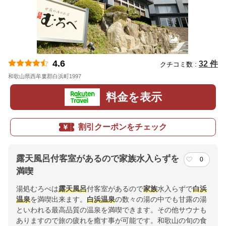
4.6
32 件
クチコミ数 :
和歌山県西牟婁郡白浜町1997
地図
料金を表示
割引クーポンをチェック
露天風呂付客室があるので家族水入らずを
0
満喫
湯処むろべは
露天風呂
付客室があるので
家族
水入らずで
白浜
温泉
を満喫出来ます。
白浜温泉
の数々の湯の中でも甘露の湯
といわれる最高品質の温泉を満喫できます。その他サウナも
ありますので旅の疲れを癒す事が可能です。和歌山の旬の食