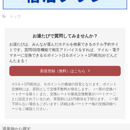
トップ
お湯たびで質問してみませんか？
お湯たびは、みんなが選んだホテルを検索できるホテル予約サイ
トです。質問/回答機能で相互アドバイスをすれば、マイル・電子
マネーに交換できるＧポイント(1Ｇポイント＝1円相当)がどんど
んたまる！
新規登録（無料）はこちら
※1Ｇ＝1円相当は、Ｇポイントの価値の目安となります。ポイント
交換時には、原則として交換手数料が発生します。（一部の交換パ
ートナーを除く）また、交換レートや最低交換数量がパートナーご
とに設定されているため、実質的には1円相当を下回ります。（一部
下回らない場合もございます）詳細は各パートナー毎の交換詳細ペ
ージをご確認ください。
温泉地から探す