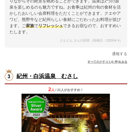
りながらその絶景を眺めることができます。温泉は2つの源
泉を楽しめるのも魅力ですね。お食事は紀州の旬の食材を活
かしたおいしい会席料理をただくことができます。クエやア
ワビ、熊野牛など紀州らしい食材にごだわったお料理が並び
ます。ご
家族
で
リフレッシュ
できるお宿なので、おすすめい
たします。
どんどん さんの回答（投稿日：2020/4/ 4）
通報する
すべてのクチコミ(2 件)をみる
紀州・白浜温泉 むさし
2
人
/ 21人
が
おすすめ！