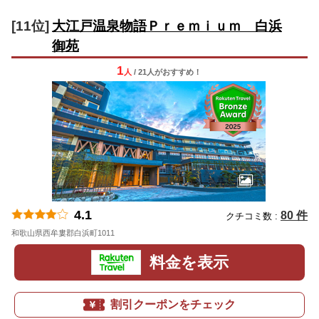
[11位]
大江戸温泉物語Ｐｒｅｍｉｕｍ 白浜
御苑
1
人
/ 21人
が
おすすめ！
4.1
80 件
クチコミ数 :
和歌山県西牟婁郡白浜町1011
地図
料金を表示
割引クーポンをチェック