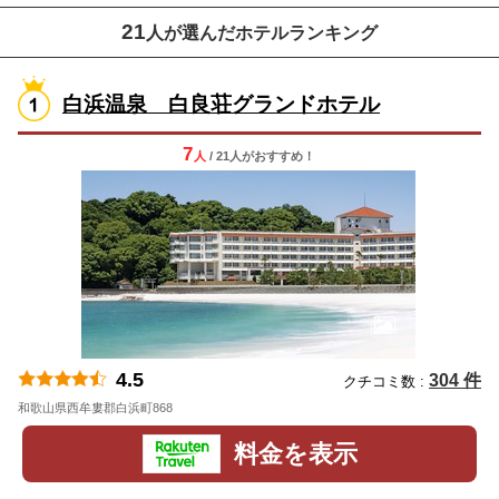
21
人が選んだホテルランキング
白浜温泉 白良荘グランドホテル
7
人
/ 21人
が
おすすめ！
4.5
304 件
クチコミ数 :
和歌山県西牟婁郡白浜町868
地図
料金を表示