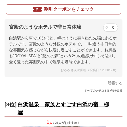
割引クーポンをチェック
宮殿のようなホテルで非日常体験
0
白浜駅から車で10分ほど、岬のように突き出た先端にあるホ
テルです。宮殿のような外観のホテルで、一味違う非日常的
な雰囲気を感じながら快適に過ごすことができます。お風呂
も"ROYAL SPA"と"悠久の森"という2つの温泉サロンがあり、
全く違った雰囲気の中で温泉を堪能できます。
おるる さんの回答（投稿日：2020/6/ 8）
通報する
すべてのクチコミ(1 件)をみる
[8位]
白浜温泉 家族とすごす白浜の宿 柳
屋
1
人
/ 21人
が
おすすめ！