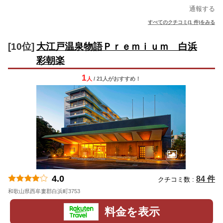
通報する
すべてのクチコミ(1 件)をみる
[10位]
大江戸温泉物語Ｐｒｅｍｉｕｍ 白浜
彩朝楽
1
人
/ 21人
が
おすすめ！
4.0
84 件
クチコミ数 :
和歌山県西牟婁郡白浜町3753
地図
料金を表示