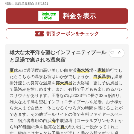
和歌山県西牟婁郡白浜町1821
地図
料金を表示
割引クーポンをチェック
雄大な太平洋を望むインフィニティプール
0
と足湯で癒される温泉宿
夏
休みに透明度の高い美しい白良浜
海水浴
場へ
家族
旅行でし
たらこちらの温泉お宿はいかがでしょうか。
白浜温泉
は温泉
掛け流しの良質な温泉を
露天風呂
と大浴場、更に子供風呂に
て湯浴みを愉しめます。また、有料で子どもも楽しめるパレ
スサウナがあります。圧巻なのは2023年に長さ32mを誇り、
雄大な太平洋を望むインフィニティプールや足湯。お子様か
ら大人まで自然と一体になるくつろぎの時間を感じることが
できます。その他プールサイドの傍で有料ファイヤースペー
ス、宿泊者専用の白浜
海
中展望塔（コーラルプリンセス）か
ら約30種類の魚を鑑賞など
夏
の思い出に一役かってくれま
す。館内には大人から子供まで楽しく遊べる新スポット卓