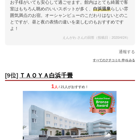
お子様がいても安心して過ごせます。館内はとても綺麗で客
室はもちろん眺めのいいスポットが多く、
白浜温泉
らしい雰
囲気満点のお宿。オーシャンビューのこだわりはないとのこ
とですが、昼と夜の表情の違いを楽しむのもおすすめです
よ！
えんがわ さんの回答（投稿日：2020/4/24）
通報する
すべてのクチコミ(1 件)をみる
[9位]
ＴＡＯＹＡ白浜千畳
1
人
/ 21人
が
おすすめ！