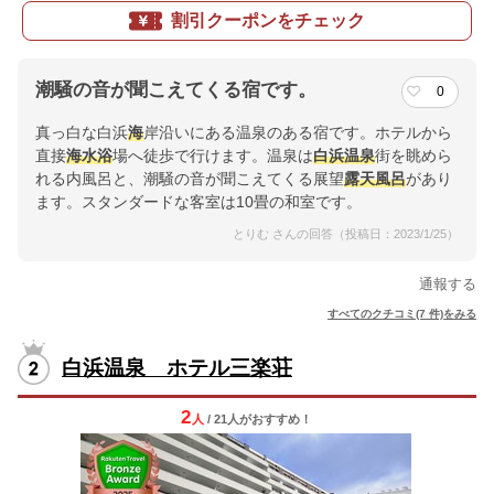
割引クーポンをチェック
潮騒の音が聞こえてくる宿です。
0
真っ白な白浜
海
岸沿いにある温泉のある宿です。ホテルから
直接
海水浴
場へ徒歩で行けます。温泉は
白浜温泉
街を眺めら
れる内風呂と、潮騒の音が聞こえてくる展望
露天風呂
があり
ます。スタンダードな客室は10畳の和室です。
とりむ さんの回答（投稿日：2023/1/25）
通報する
すべてのクチコミ(7 件)をみる
白浜温泉 ホテル三楽荘
2
人
/ 21人
が
おすすめ！