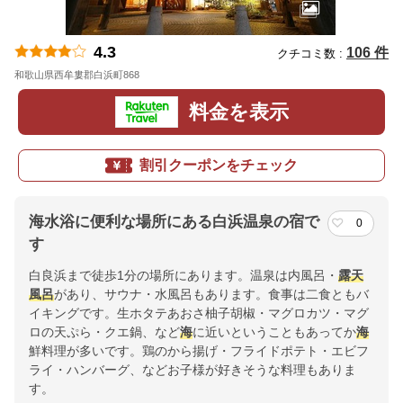
4.3
106 件
クチコミ数 :
和歌山県西牟婁郡白浜町868
地図
料金を表示
割引クーポンをチェック
海水浴に便利な場所にある白浜温泉の宿で
0
す
白良浜まで徒歩1分の場所にあります。温泉は内風呂・
露天
風呂
があり、サウナ・水風呂もあります。食事は二食ともバ
イキングです。生ホタテあおさ柚子胡椒・マグロカツ・マグ
ロの天ぷら・クエ鍋、など
海
に近いということもあってか
海
鮮料理が多いです。鶏のから揚げ・フライドポテト・エビフ
ライ・ハンバーグ、などお子様が好きそうな料理もありま
す。