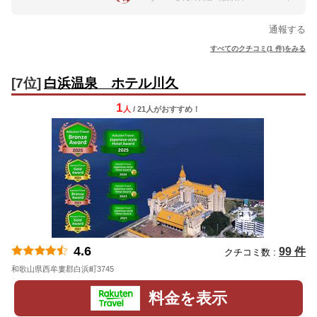
通報する
すべてのクチコミ(1 件)をみる
[7位]
白浜温泉 ホテル川久
1
人
/ 21人
が
おすすめ！
4.6
99 件
クチコミ数 :
和歌山県西牟婁郡白浜町3745
地図
料金を表示