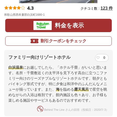
4.3
123 件
クチコミ数 :
和歌山県西牟婁郡白浜町1680-1
地図
料金を表示
割引クーポンをチェック
ファミリー向けリゾートホテル
0
白浜温泉
にお越しでしたら、「ホテル千畳」がいいと思いま
す。名所・千畳敷近くの太平洋を見下ろす高台に立つこファ
ミリー向けのリーズナブルなリゾートホテルです。朝夕とも
バイキング形式ですが、特に夕食は和洋中のふんだんなメニ
ューが揃っています。また、
海
を臨める
露天風呂
で星空を眺
めながらの入浴は格別です。館内施設も色々あり、お子様も
楽しめる施設やサービスもあるのでおすすめです。
Behind The Line さんの回答（投稿日：2020/7/ 3）