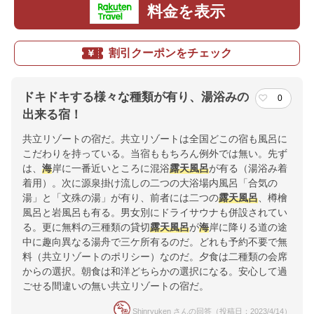
料金を表示
割引クーポンをチェック
ドキドキする様々な種類が有り、湯浴みの
0
出来る宿！
共立リゾートの宿だ。共立リゾートは全国どこの宿も風呂に
こだわりを持っている。当宿ももちろん例外では無い。先ず
は、
海
岸に一番近いところに混浴
露天風呂
が有る（湯浴み着
着用）。次に源泉掛け流しの二つの大浴場内風呂「合気の
湯」と「文殊の湯」が有り、前者には二つの
露天風呂
、樽檜
風呂と岩風呂も有る。男女別にドライサウナも併設されてい
る。更に無料の三種類の貸切
露天風呂
が
海
岸に降りる道の途
中に趣向異なる湯舟で三ケ所有るのだ。どれも予約不要で無
料（共立リゾートのポリシー）なのだ。夕食は二種類の会席
からの選択。朝食は和洋どちらかの選択になる。安心して過
ごせる間違いの無い共立リゾートの宿だ。
Shinryuken さんの回答（投稿日：2023/4/14）