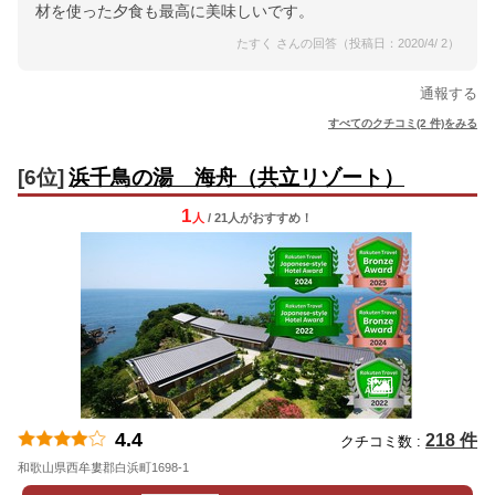
材を使った夕食も最高に美味しいです。
たすく さんの回答（投稿日：2020/4/ 2）
通報する
すべてのクチコミ(2 件)をみる
[6位]
浜千鳥の湯 海舟（共立リゾート）
1
人
/ 21人
が
おすすめ！
4.4
218 件
クチコミ数 :
和歌山県西牟婁郡白浜町1698-1
地図