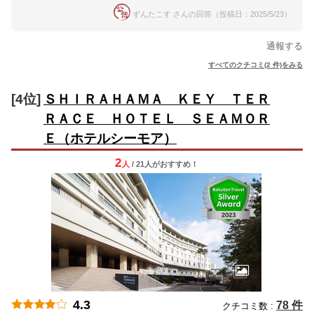
ずんたこす さんの回答（投稿日：2025/5/23）
通報する
すべてのクチコミ(2 件)をみる
[4位]
ＳＨＩＲＡＨＡＭＡ ＫＥＹ ＴＥＲ
ＲＡＣＥ ＨＯＴＥＬ ＳＥＡＭＯＲ
Ｅ（ホテルシーモア）
2
人
/ 21人
が
おすすめ！
4.3
78 件
クチコミ数 :