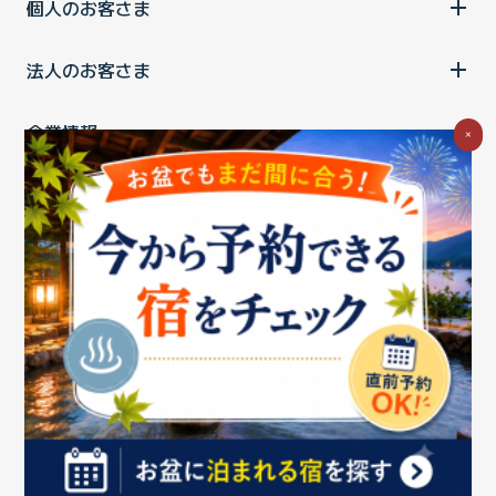
個人のお客さま
法人のお客さま
企業情報
×
ご利用中の方
お問い合わせ
消費税の表示
ウェブアクセシビリティの取り組み
個人情報保護ポリシー
プライバシーポータル
Cookieポリシー
特定商取引法に基づく表記
情報セキュリティ基本方針
商標について
BIGLOBEトップ
Copyright ©BIGLOBE Inc.
2026.
All rights reserved.