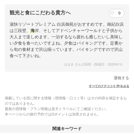
観光と食にこだわる貴方へ
0
湯快リゾートプレミアム 白浜御苑がおすすめです。南紀白浜
は三段壁、
海
岸、そしてアドベンチャーワールドと子供から
大人まで楽しめます。一泊するなら疲れも癒したいし美味し
い夕食を食べたいですよね。夕食はバイキングです。定番か
ら旬の食材まで沢山揃っています。バイキングですので沢山
食べて下さいね。
はるき さんの回答（投稿日：2020/4/ 5）
通報する
すべてのクチコミ(1 件)をみる
掲載している宿に関する情報（宿情報・口コミ等）はその内容を保証するも
のではありません。
最新の宿情報・プラン情報は楽天トラベルにてご確認ください。
本ページからの旅行予約ではGポイントは加算されません。
関連キーワード