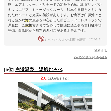
球、エアホッケー、ビリヤードの定番を始めボルダリングや
キッズエリア、ミュージックルーム、絵本や書籍とともにう
たたねルームと充実の施設があります。お食事は白浜沖でと
れる豊かな
海
の恵みを中心とした新ビュッフェレストランで
満腹に！ご
家族
皆さまで安心して快適に過ごせる無料駐車場
完備、白浜駅から無料送迎バスがあるホテルです。
シャンちゃん さんの回答（投稿日：2024/7/ 2）
通報する
すべてのクチコミ(2 件)をみる
[5位]
白浜温泉 湯処むろべ
2
人
/ 21人
が
おすすめ！