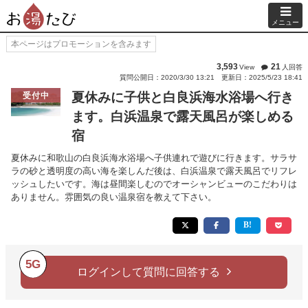
メニュー
本ページはプロモーションを含みます
3,593
21
View
人回答
質問公開日：2020/3/30 13:21
更新日：2025/5/23 18:41
夏休みに子供と白良浜海水浴場へ行き
受付中
ます。白浜温泉で露天風呂が楽しめる
宿
夏休みに和歌山の白良浜海水浴場へ子供連れで遊びに行きます。サラサ
ラの砂と透明度の高い海を楽しんだ後は、白浜温泉で露天風呂でリフレ
ッシュしたいです。海は昼間楽しむのでオーシャンビューのこだわりは
ありません。雰囲気の良い温泉宿を教えて下さい。
5G
ログインして質問に回答する