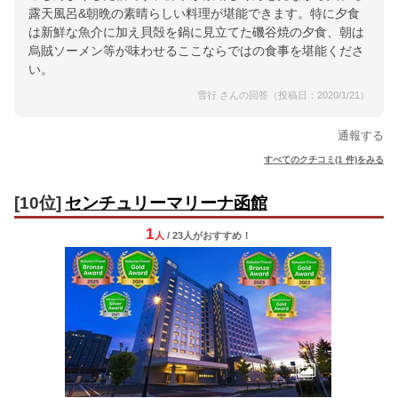
露天風呂&朝晩の素晴らしい料理が堪能できます。特に夕食
は新鮮な魚介に加え貝殻を鍋に見立てた磯谷焼の夕食、朝は
烏賊ソーメン等が味わせるここならではの食事を堪能くださ
い。
雪行 さんの回答（投稿日：2020/1/21）
通報する
すべてのクチコミ(1 件)をみる
[10位]
センチュリーマリーナ函館
1
人
/ 23人
が
おすすめ！