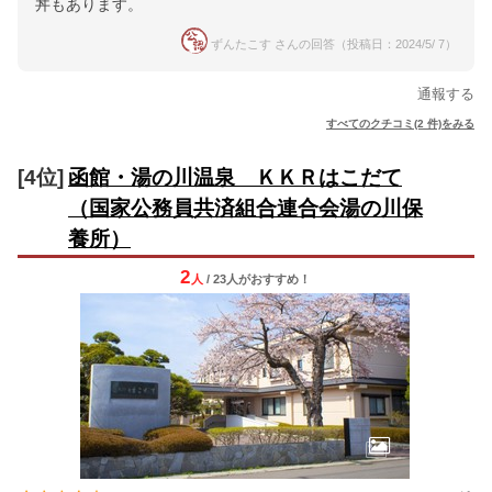
丼もあります。
ずんたこす さんの回答（投稿日：2024/5/ 7）
通報する
すべてのクチコミ(2 件)をみる
[4位]
函館・湯の川温泉 ＫＫＲはこだて
（国家公務員共済組合連合会湯の川保
養所）
2
人
/ 23人
が
おすすめ！