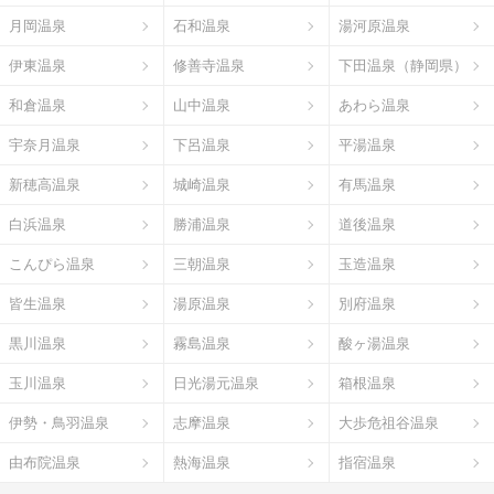
月岡温泉
石和温泉
湯河原温泉
伊東温泉
修善寺温泉
下田温泉（静岡県）
和倉温泉
山中温泉
あわら温泉
宇奈月温泉
下呂温泉
平湯温泉
新穂高温泉
城崎温泉
有馬温泉
白浜温泉
勝浦温泉
道後温泉
こんぴら温泉
三朝温泉
玉造温泉
皆生温泉
湯原温泉
別府温泉
黒川温泉
霧島温泉
酸ヶ湯温泉
玉川温泉
日光湯元温泉
箱根温泉
伊勢・鳥羽温泉
志摩温泉
大歩危祖谷温泉
由布院温泉
熱海温泉
指宿温泉