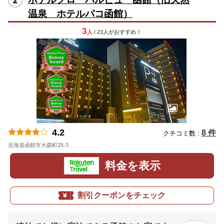
温泉 ホテルパコ函館）
3
人
/ 23人
が
おすすめ！
4.2
8 件
クチコミ数 :
北海道函館市大森町25-3
地図
料金を表示
割引クーポンをチェック