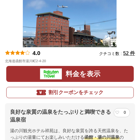
4.0
52 件
クチコミ数 :
北海道函館市湯川町2-4-20
地図
料金を表示
割引クーポンをチェック
良好な泉質の温泉をたっぷりと満喫できる
0
温泉宿
湯の川観光ホテル祥苑は、良好な泉質を誇る天然温泉を、た
っぷりの湯量にてお楽しみいただける
函館・湯の川温泉
の