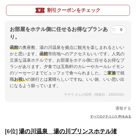
割引クーポンをチェック
お部屋をホテル側に任せるお得なプランあ
0
り。
函館
の奥座敷、湯の川温泉を拠点に観光を楽しまれるといい
かと思います。
函館
市街地へのアクセスもいいです。人気の
立派な温泉ホテルです。お部屋をホテル側に任せるお得なプ
ランがあります。夕食では五島軒のカレーやカールレイモン
のソーセージまでビュッフェで食べられました。ご
家族
で就
職
お祝い
の旅行とは素晴らしいですね。いい旅、いい思い出
になるよう願っています。
ササラ さんの回答（投稿日：2020/1/20）
通報する
すべてのクチコミ(1 件)をみる
[6位]
湯の川温泉 湯の川プリンスホテル渚