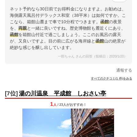
ネット予約なら30日前でお得料金になりますよ。お勧めは、
海側露天風呂付デラックス和室（38平米）は如何ですか。こ
こなら、箱館山麓まで車で10分程でつきます。
函館
の夜景
を、
両親
と一緒に良いですね。歴史博物館も麓近くにあり、
函館
を箱館山付近で過ごしましょう。ここのお風呂の露天
が、又良いですよ。目の前に広がる海岸線と
函館
山の絶景が
絶妙な感じを醸し出しています。
一郎ちゃん さんの回答（投稿日：2020/1/20）
通報する
すべてのクチコミ(1 件)をみる
[7位]
湯の川温泉 平成館 しおさい亭
1
人
/ 23人
が
おすすめ！