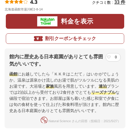
4.3
33 件
クチコミ数 :
北海道函館市湯川町2-8-14
地図
料金を表示
割引クーポンをチェック
館内に歴史ある日本庭園がありとても雰囲
0
気がいいです。
函館
にお越しでしたら「ＫＫＲはこだて」はいかがでしょう
か。温泉は源泉かけ流しのお湯で肌がツルツルになる美肌の
お湯です。大浴場と
家族
風呂を用意しています。
連泊
プラン
では2泊以上から受付ており2食付きでとても
リーズナブル
な
値段で宿泊できます。お部屋は落ち着いた感じ和室で夕食に
は旬の食材を使って仕上げた和食料理が頂けます。館内に歴
史ある日本庭園がありとても雰囲気がいいです。
Natural Science さんの回答（投稿日：2021/5/27）