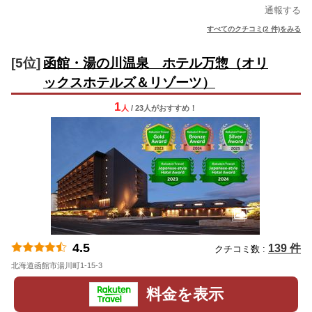
通報する
すべてのクチコミ(2 件)をみる
[5位]
函館・湯の川温泉 ホテル万惣（オリ
ックスホテルズ＆リゾーツ）
1
人
/ 23人
が
おすすめ！
4.5
139 件
クチコミ数 :
北海道函館市湯川町1-15-3
地図
料金を表示