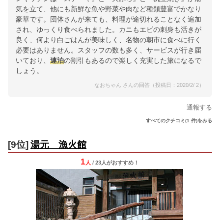
気を立て、他にも新鮮な魚や野菜や肉など種類豊富でかなり
豪華です。団体さんが来ても、料理が途切れることなく追加
され、ゆっくり食べられました。カニもエビの刺身も活きが
良く、何より白ごはんが美味しく、名物の朝市に食べに行く
必要はありません。スタッフの数も多く、サービスが行き届
いており、
連泊
の割引もあるので楽しく充実した旅になるで
しょう。
なおちゃん さんの回答（投稿日：2020/2/ 2）
通報する
すべてのクチコミ(1 件)をみる
[9位]
湯元 漁火館
1
人
/ 23人
が
おすすめ！