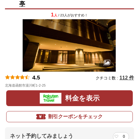
亭
1
人
/ 23人
が
おすすめ！
4.5
112 件
クチコミ数 :
北海道函館市湯川町1-2-25
地図
料金を表示
割引クーポンをチェック
ネット予約してみましょう
0