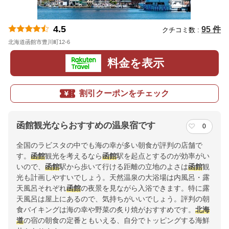
4.5
95 件
クチコミ数 :
北海道函館市豊川町12-6
地図
料金を表示
割引クーポンをチェック
函館観光ならおすすめの温泉宿です
0
全国のラビスタの中でも海の幸が多い朝食が評判の店舗で
す。
函館
観光を考えるなら
函館
駅を起点とするのが効率がい
いので、
函館
駅から歩いて行ける距離の立地のよさは
函館
観
光も計画しやすいでしょう。天然温泉の大浴場は内風呂・露
天風呂それぞれ
函館
の夜景を見ながら入浴できます。特に露
天風呂は屋上にあるので、気持ちがいいでしょう。評判の朝
食バイキングは海の幸や野菜の炙り焼がおすすめです。
北海
道
の宿の朝食の定番ともいえる、自分でトッピングする海鮮