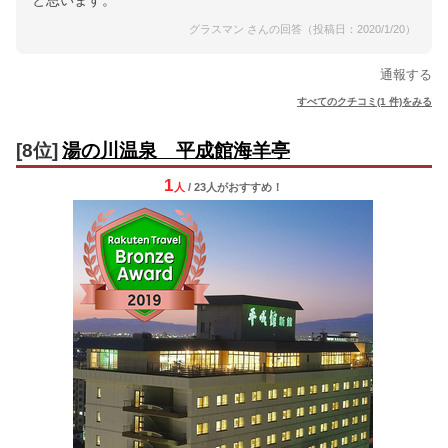
と思います。
グラスマン さんの回答（投稿日：2020/1/20）
通報する
すべてのクチコミ(1 件)をみる
[8位]
湯の川温泉 平成館海羊亭
1
人
/ 23人
が
おすすめ！