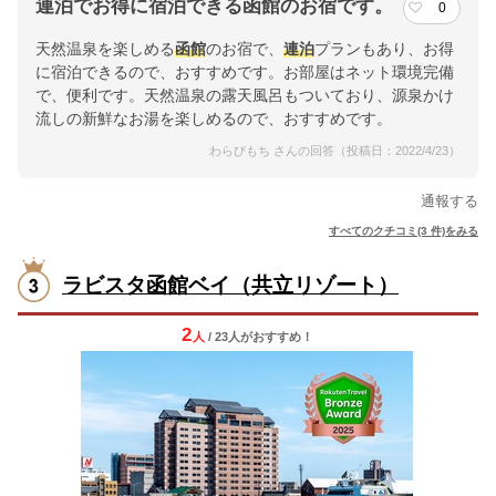
連泊でお得に宿泊できる函館のお宿です。
0
天然温泉を楽しめる
函館
のお宿で、
連泊
プランもあり、お得
に宿泊できるので、おすすめです。お部屋はネット環境完備
で、便利です。天然温泉の露天風呂もついており、源泉かけ
流しの新鮮なお湯を楽しめるので、おすすめです。
わらびもち さんの回答（投稿日：2022/4/23）
通報する
すべてのクチコミ(3 件)をみる
ラビスタ函館ベイ（共立リゾート）
2
人
/ 23人
が
おすすめ！