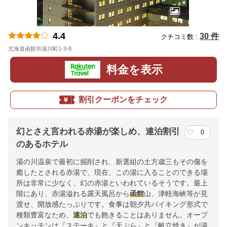
4.4
30 件
クチコミ数 :
北海道函館市湯川町1-3-8
地図
料金を表示
割引クーポンをチェック
幻とさえ言われる赤湯が楽しめ、連泊割引
0
のあるホテル
湯の川温泉で最初に掘削され、新選組の土方歳三もその傷を
癒したとされる赤湯で、現在、この湯に入ることのできる場
所は非常に少なく、幻の赤湯といわれているそうです。最上
階にあり、赤湯溢れる露天風呂から
函館
山、津軽海峡等が見
渡せ、開放感たっぷりです。食事は朝夕共バイキング形式で
種類豊富なため、
連泊
でも飽きることはありません。オープ
ンキッチンは『ステーキ』と『天ぷら』と『帆立焼き』が湯