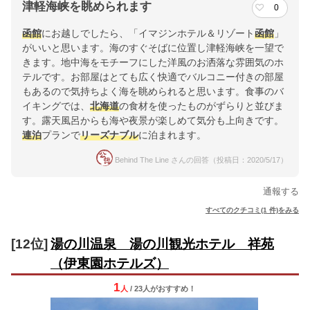
津軽海峡を眺められます
0
函館
にお越しでしたら、「イマジンホテル＆リゾート
函館
」
がいいと思います。海のすぐそばに位置し津軽海峡を一望で
きます。地中海をモチーフにした洋風のお洒落な雰囲気のホ
テルです。お部屋はとても広く快適でバルコニー付きの部屋
もあるので気持ちよく海を眺められると思います。食事のバ
イキングでは、
北海道
の食材を使ったものがずらりと並びま
す。露天風呂からも海や夜景が楽しめて気分も上向きです。
連泊
プランで
リーズナブル
に泊まれます。
Behind The Line さんの回答（投稿日：2020/5/17）
通報する
すべてのクチコミ(1 件)をみる
[12位]
湯の川温泉 湯の川観光ホテル 祥苑
（伊東園ホテルズ）
1
人
/ 23人
が
おすすめ！