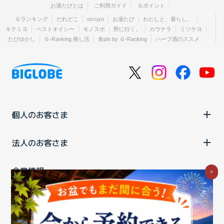
お湯たびとは
ご利用ガイド
Ｇポイント
Ｇランキング
だれどこ
ocruyo
お湯たび
わたしと、暮らし。
キテミヨ
ベストオイシー
モノスポ
野に行く。
カウナラ
ミツケヨ
たびゆかし
Ｇ-Ranking 推し活
食pin by Ｇ-Ranking
ハーブ酒のススメ
個人のお客さま
法人のお客さま
企業情報
×
ご利用中の方