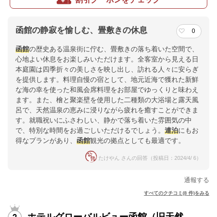
函館の静寂を愉しむ、畳敷きの休息
0
函館
の歴史ある温泉街に佇む、畳敷きの落ち着いた空間で、
心地よい休息をお楽しみいただけます。全客室から見える日
本庭園は四季折々の美しさを映し出し、訪れる人々に安らぎ
を提供します。料理自慢の宿として、地元近海で獲れた新鮮
な海の幸を使った和風会席料理をお部屋でゆっくりと味わえ
ます。また、檜と聚楽壁を使用した二種類の大浴場と露天風
呂で、天然温泉の恵みに浸りながら疲れを癒すことができま
す。就職祝いにふさわしい、静かで落ち着いた雰囲気の中
で、特別な時間をお過ごしいただけるでしょう。
連泊
にもお
得なプランがあり、
函館
観光の拠点としても最適です。
たけやん さんの回答（投稿日：2024/4/ 6）
通報する
すべてのクチコミ(8 件)をみる
ホテルグローバルビュー函館（旧天然