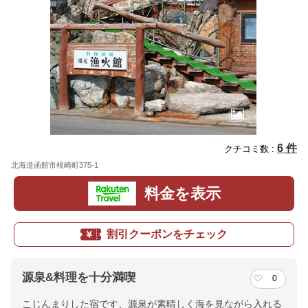
6 件
クチコミ数 :
北海道函館市根崎町375-1
地図
料金を表示
割引クーポンをチェック
源泉&料理を十分満喫
0
こじんまりした宿です、源泉が素晴しく海を見ながら入れる