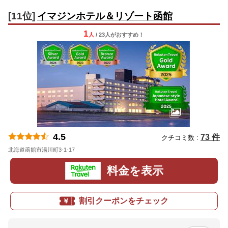
[11位]
イマジンホテル＆リゾート函館
1
人
/ 23人
が
おすすめ！
4.5
73 件
クチコミ数 :
北海道函館市湯川町3-1-17
地図
料金を表示
割引クーポンをチェック