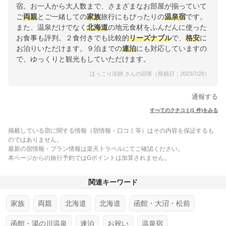
宿。お一人から大人数まで、さまざまなお部屋が揃っていて
ご
両親
とご一緒しての
家族
旅行にもぴったりの
温泉宿
です。
また、温泉だけでなく
北海道
の地元食材をふんだんに使った
お食事も評判。２食付きでも比較的
リーズナブル
で、
格安
に
お泊りいただけます。９泊までの
連泊
にも対応していますの
で、ゆっくりと観光もしていただけます。
ほっこり法師 さんの回答（投稿日：2023/7/28）
通報する
すべてのクチコミ(1 件)をみる
掲載している宿に関する情報（宿情報・口コミ等）はその内容を保証するも
のではありません。
最新の宿情報・プラン情報は楽天トラベルにてご確認ください。
本ページからの旅行予約ではGポイントは加算されません。
関連キーワード
家族
両親
北海道
北海道
函館・大沼・松前
函館・湯の川温泉
連泊
お祝い
温泉宿