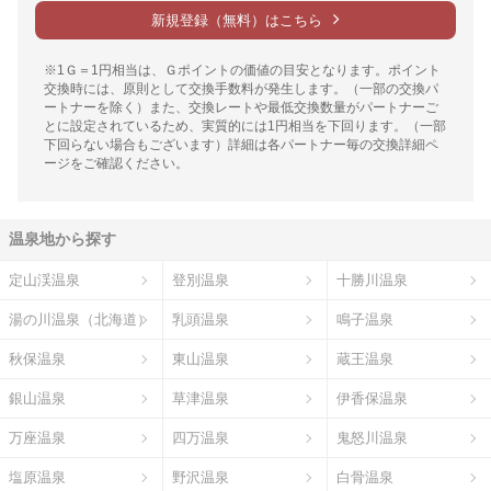
新規登録（無料）はこちら
※1Ｇ＝1円相当は、Ｇポイントの価値の目安となります。ポイント
交換時には、原則として交換手数料が発生します。（一部の交換パ
ートナーを除く）また、交換レートや最低交換数量がパートナーご
とに設定されているため、実質的には1円相当を下回ります。（一部
下回らない場合もございます）詳細は各パートナー毎の交換詳細ペ
ージをご確認ください。
温泉地から探す
定山渓温泉
登別温泉
十勝川温泉
湯の川温泉（北海道）
乳頭温泉
鳴子温泉
秋保温泉
東山温泉
蔵王温泉
銀山温泉
草津温泉
伊香保温泉
万座温泉
四万温泉
鬼怒川温泉
塩原温泉
野沢温泉
白骨温泉