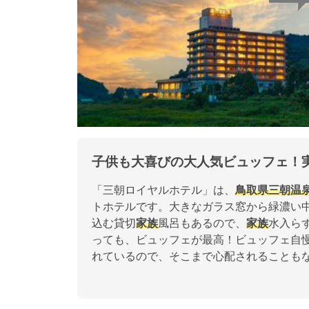
子供も大喜びの大人気ビュッフェ！
「三朝ロイヤルホテル」は、
鳥取県
三朝温
トホテルです。大きなガラス窓から緑濃い
込む貸切
家族
風呂もあるので、
家族
水入ら
っても、ビュッフェが最高！ビュッフェ自
れているので、そこまで心配されることも