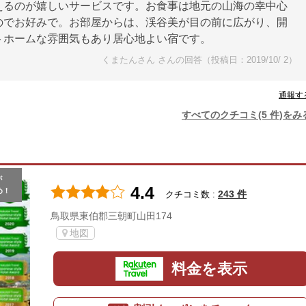
えるのが嬉しいサービスです。お食事は地元の山海の幸中心
のでお好みで。お部屋からは、渓谷美が目の前に広がり、開
トホームな雰囲気もあり居心地よい宿です。
くまたんさん さんの回答（投稿日：2019/10/ 2）
通報す
すべてのクチコミ(5 件)をみ
が
4.4
め！
243 件
クチコミ数 :
鳥取県東伯郡三朝町山田174
地図
料金を表示