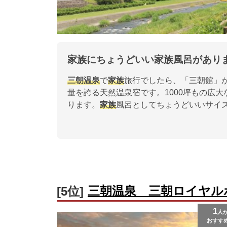
家族にちょうどいい家族風呂があり
三朝温泉
で
家族
旅行でしたら、「三朝館」
量を誇る天然温泉宿です。1000坪もの広
ります。
家族
風呂としてちょうどいいサイ
三朝温泉 三朝ロイヤル
[5位]
1
人
おすす