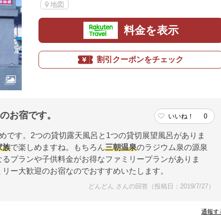
地図
料金を表示
割引クーポンをチェック
きのお宿です。
いいね！
0
めです。2つの貸切露天風呂と1つの貸切展望風呂がありま
家族
で楽しめますね。もちろん
三朝温泉
のラジウム泉の源泉
なるプランや子供料金がお得なファミリープランがありま
ミリー大歓迎のお宿なのでおすすめいたします。
どんどん さんの回答（投稿日：2019/7/27）
通報す