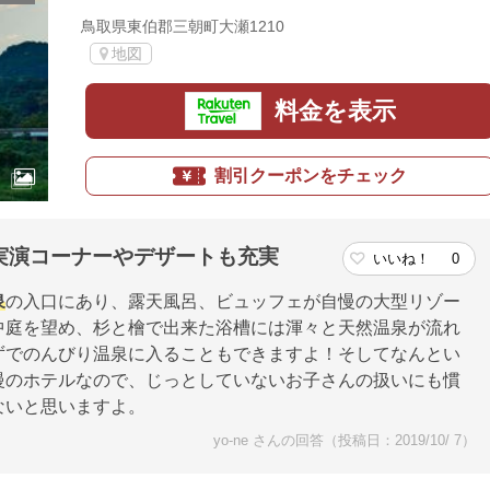
鳥取県東伯郡三朝町大瀬1210
地図
料金を表示
割引クーポンをチェック
実演コーナーやデザートも充実
いいね！
0
泉
の入口にあり、露天風呂、ビュッフェが自慢の大型リゾー
中庭を望め、杉と檜で出来た浴槽には渾々と天然温泉が流れ
ずでのんびり温泉に入ることもできますよ！そしてなんとい
慢のホテルなので、じっとしていないお子さんの扱いにも慣
ないと思いますよ。
yo-ne さんの回答（投稿日：2019/10/ 7）