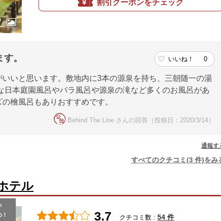
割引クーポンをチェック
ます。
いいね！
0
がいいと思います。敷地内に3本の源泉を持ち、三朝随一の湯
大な日本庭園風呂やバラ風呂や源泉の滝など多くのお風呂があ
ズの檜風呂もありおすすめです。
Behind The Line さんの回答（投稿日：2020/3/14）
通報す
すべてのクチコミ(3 件)をみ
ホテル
が
3.7
め！
54 件
クチコミ数 :