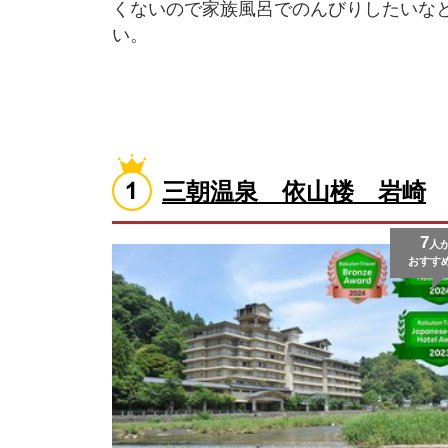
くないので家族風呂でのんびりしたいな
い。
三朝温泉 依山楼 岩崎
7
人
おすす