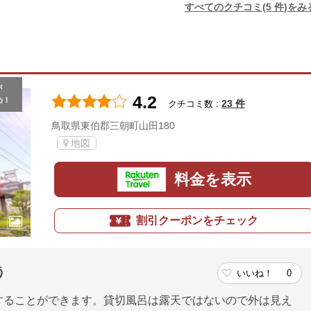
すべてのクチコミ(5 件)をみ
が
4.2
め！
23 件
クチコミ数 :
鳥取県東伯郡三朝町山田180
地図
料金を表示
割引クーポンをチェック
う
いいね！
0
することができます。貸切風呂は露天ではないので外は見え