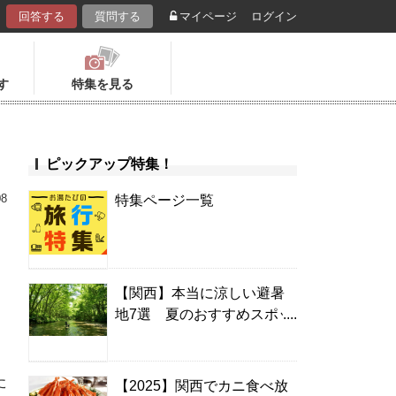
回答する
質問する
マイページ
ログイン
す
特集を見る
ピックアップ特集！
08
特集ページ一覧
【関西】本当に涼しい避暑
地7選 夏のおすすめスポッ
ト＆温泉宿
た
【2025】関西でカニ食べ放