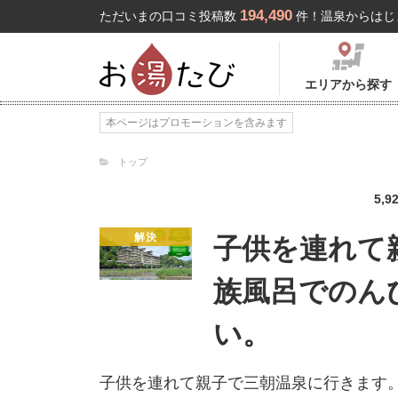
194,490
ただいまの口コミ投稿数
件！温泉からはじ
エリアから探す
本ページはプロモーションを含みます
トップ
5,9
解決
子供を連れて
族風呂でのん
い。
子供を連れて親子で三朝温泉に行きます