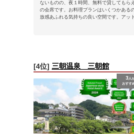
ないものの、夜１時間、無料で貸してもら
の会席です。お料理プランはいくつかある
放感あふれる気持ちの良い空間です。アッ
三朝温泉 三朝館
[4位]
3
人
おすす