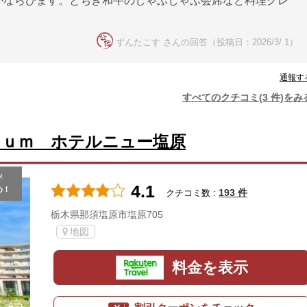
がならびます。とちぎ和牛のしゃぶしゃぶ会席など料理グレ
ずんたこす さんの回答（投稿日：2026/3/ 1）
通報す
すべてのクチコミ(3 件)をみ
ｉｕｍ ホテルニュー塩原
が
4.1
め！
193 件
クチコミ数 :
栃木県那須塩原市塩原705
地図
料金を表示