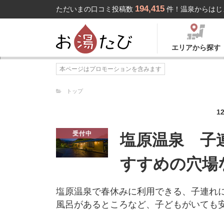
194,415
ただいまの口コミ投稿数
件！温泉からはじ
エリアから探す
本ページはプロモーションを含みます
トップ
1
受付中
塩原温泉 子
すすめの穴場
塩原温泉で春休みに利用できる、子連れ
風呂があるところなど、子どもがいても