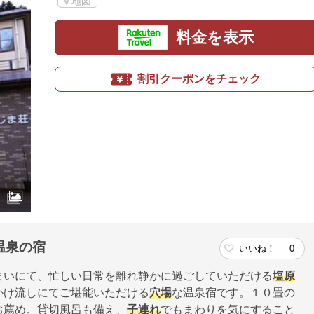
地図
料金を表示
割引クーポンをチェック
温泉の宿
いいね！
0
まいにて、忙しい日常を離れ静かに過ごしていただける
塩原
かけ流しにてご堪能いただける
穴場
な温泉宿です。１０畳の
お薦め。貸切風呂も備え、
子連れ
でもまわりを気にすること