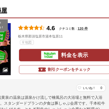
藤屋
が
4.6
め！
120 件
クチコミ数 :
栃木県那須塩原市湯本塩原11
地図
料金を表示
割引クーポンをチェック
いいね！
0
硫黄泉の温泉は源泉かけ流しで檜風呂の大浴場と無料で入浴
す。スタンダードプランの夕食は豚しゃぶ会席です。千本松牛