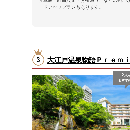
乳豆腐・紅白真丈・お茶漬け、などの料理
ードアッププランもあります。
大江戸温泉物語Ｐｒｅｍ
2
人
おすす