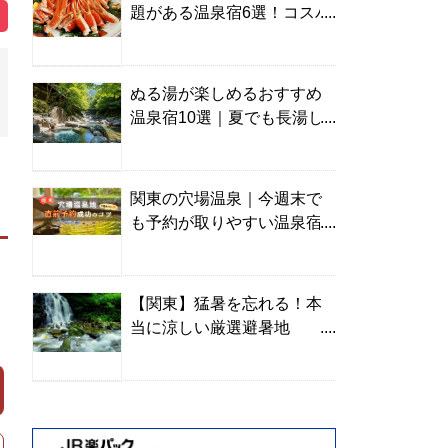
題がある温泉宿6選！コスパ
の高い宿からご褒美旅まで
ぬる湯が楽しめるおすすめ
温泉宿10選｜夏でも長湯し
やすい名湯を温泉ソムリエ
が厳選
関東の穴場温泉｜今週末で
も予約が取りやすい温泉宿
を温泉ソムリエが紹介
【関東】猛暑を忘れる！本
当に涼しい厳選避暑地
TOP10