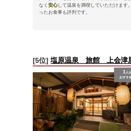
なく
安心
して温泉を満喫していただけます
ったお食事も評判です。
塩原温泉 旅館 上会津
[5位]
1
人
おすす