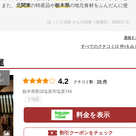
。また、
北関東
の特産品や
栃木県
の地元食材をふんだんに使
ほっこり法師 さんの回答（投稿日：2026/2/ 2）
通報す
すべてのクチコミ(2 件)をみ
屋
が
4.2
め！
35 件
クチコミ数 :
栃木県那須塩原市塩原745
地図
料金を表示
割引クーポンをチェック