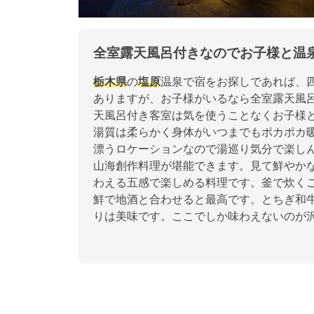
全室露天風呂付きなのでお子様と温
栃木県
の
塩原
温泉で宿をお探しであれば、
ありますが、お子様がいるなら全室露天風
天風呂付き客室は気を使うことなくお子様
湯質は柔らかく身体がいつまでもポカポカ
漂うロケーションなので湯巡り気分で楽し
山海創作料理が堪能できます。見て鮮やか
わえる五感で楽しめる料理です。釜で炊く
鮮で地酒と合わせると最高です。とちぎ和
りは美味です。ここでしか味わえないのが