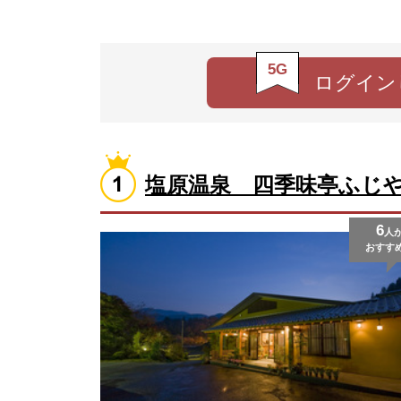
5G
ログイン
塩原温泉 四季味亭ふじ
6
人
おすす