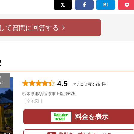
して質問に回答する
や
が
4.5
め！
76 件
クチコミ数 :
栃木県那須塩原市上塩原675
地図
料金を表示