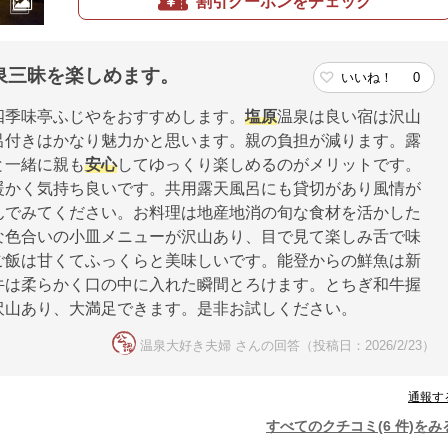
割引クーポンをチェック
泉三昧を楽しめます。
いいね！
0
四季味亭ふじやをおすすめします。
塩原
温泉は良い宿は沢山
呂付きはかなり魅力かと思います。親の負担が減ります。露
と一緒に親も
安心
してゆっくり楽しめるのがメリットです。
暖かく気持ち良いです。共用露天風呂にも貸切があり風情が
んでみてください。お料理は地産地消の旬な食材を活かした
な色合いの小皿メニューが沢山あり、目で見て楽しみ舌で味
ご飯は甘くてふっくらと美味しいです。能登からの鮮魚は新
牛は柔らかく口の中に入れた瞬間とろけます。とちぎ和牛握
沢山あり、大満足できます。是非お試しください。
温泉大好き夫婦 さんの回答（投稿日：2026/2/23）
通報す
すべてのクチコミ(6 件)をみ