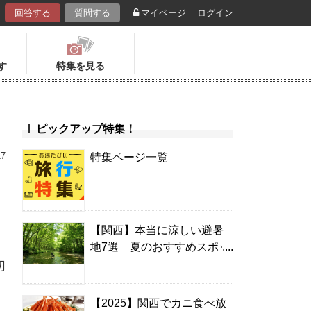
回答する
質問する
マイページ
ログイン
す
特集を見る
ピックアップ特集！
17
特集ページ一覧
【関西】本当に涼しい避暑
地7選 夏のおすすめスポッ
ト＆温泉宿
切
【2025】関西でカニ食べ放