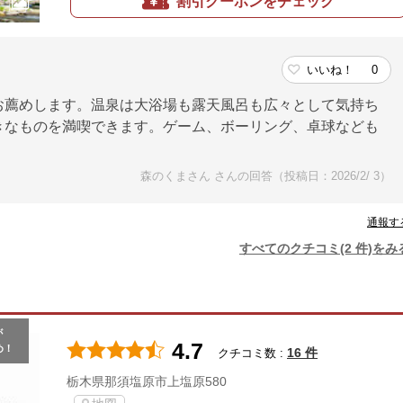
割引クーポンをチェック
いいね！
0
お薦めします。温泉は大浴場も露天風呂も広々として気持ち
きなものを満喫できます。ゲーム、ボーリング、卓球なども
森のくまさん さんの回答（投稿日：2026/2/ 3）
通報す
すべてのクチコミ(2 件)をみ
が
4.7
め！
16 件
クチコミ数 :
栃木県那須塩原市上塩原580