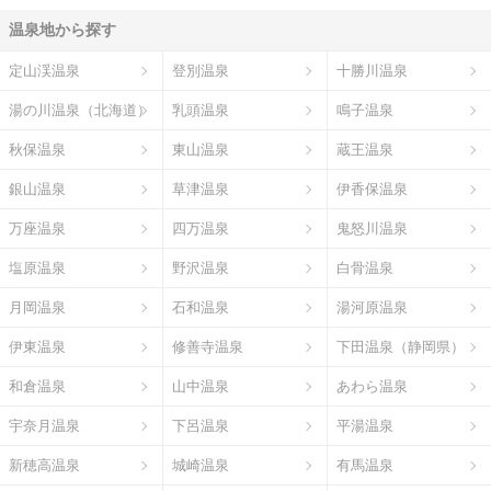
温泉地から探す
定山渓温泉
登別温泉
十勝川温泉
湯の川温泉（北海道）
乳頭温泉
鳴子温泉
秋保温泉
東山温泉
蔵王温泉
銀山温泉
草津温泉
伊香保温泉
万座温泉
四万温泉
鬼怒川温泉
塩原温泉
野沢温泉
白骨温泉
月岡温泉
石和温泉
湯河原温泉
伊東温泉
修善寺温泉
下田温泉（静岡県）
和倉温泉
山中温泉
あわら温泉
宇奈月温泉
下呂温泉
平湯温泉
新穂高温泉
城崎温泉
有馬温泉