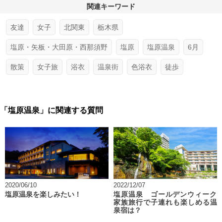
関連キーワード
友達
女子
北関東
栃木県
塩原・矢板・大田原・西那須野
塩原
塩原温泉
6月
散策
女子旅
浴衣
温泉街
色浴衣
徒歩
「塩原温泉」に関連する質問
2020/06/10
2022/12/07
塩原温泉を楽しみたい！
塩原温泉 ゴールデンウィーク
家族旅行で子連れも楽しめる温
泉宿は？