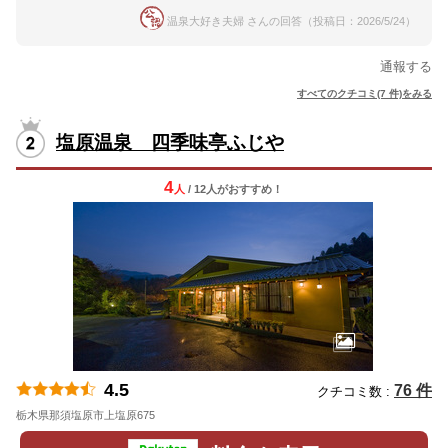
温泉大好き夫婦 さんの回答（投稿日：2026/5/24）
通報する
すべてのクチコミ(7 件)をみる
塩原温泉 四季味亭ふじや
4
人
/ 12人
が
おすすめ！
4.5
76 件
クチコミ数 :
栃木県那須塩原市上塩原675
地図