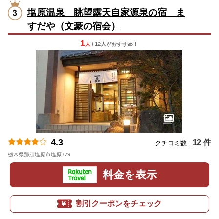
塩原温泉 眺望露天自家源泉の宿 ま
すだや（文豪の宿会）
1
人
/ 12人
が
おすすめ！
4.3
12 件
クチコミ数 :
栃木県那須塩原市塩原729
地図
料金を表示
割引クーポンをチェック