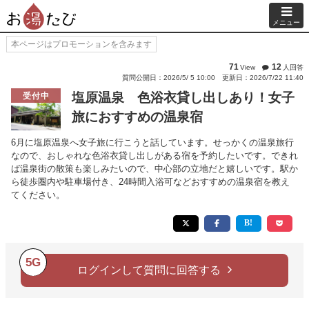
メニュー
本ページはプロモーションを含みます
71
12
View
人回答
質問公開日：2026/5/ 5 10:00
更新日：2026/7/22 11:40
塩原温泉 色浴衣貸し出しあり！女子
受付中
旅におすすめの温泉宿
6月に塩原温泉へ女子旅に行こうと話しています。せっかくの温泉旅行
なので、おしゃれな色浴衣貸し出しがある宿を予約したいです。できれ
ば温泉街の散策も楽しみたいので、中心部の立地だと嬉しいです。駅か
ら徒歩圏内や駐車場付き、24時間入浴可などおすすめの温泉宿を教え
てください。
5G
ログインして質問に回答する