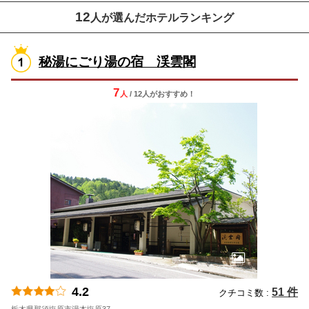
12
人が選んだホテルランキング
秘湯にごり湯の宿 渓雲閣
7
人
/ 12人
が
おすすめ！
4.2
51 件
クチコミ数 :