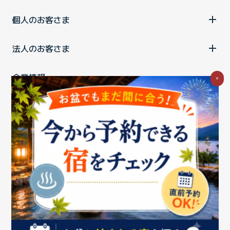
個人のお客さま
法人のお客さま
企業情報
×
ご利用中の方
お問い合わせ
消費税の表示
ウェブアクセシビリティの取り組み
個人情報保護ポリシー
プライバシーポータル
Cookieポリシー
特定商取引法に基づく表記
情報セキュリティ基本方針
商標について
BIGLOBEトップ