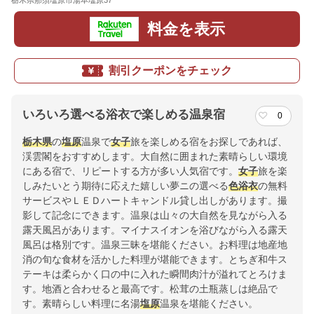
栃木県那須塩原市湯本塩原37
地図
料金を表示
割引クーポンをチェック
いろいろ選べる浴衣で楽しめる温泉宿
0
栃木県
の
塩原
温泉で
女子
旅を楽しめる宿をお探しであれば、
渓雲閣をおすすめします。大自然に囲まれた素晴らしい環境
にある宿で、リピートする方が多い人気宿です。
女子
旅を楽
しみたいとう期待に応えた嬉しい夢ニの選べる
色浴衣
の無料
サービスやＬＥＤハートキャンドル貸し出しがあります。撮
影して記念にできます。温泉は山々の大自然を見ながら入る
露天風呂があります。マイナスイオンを浴びながら入る露天
風呂は格別です。温泉三昧を堪能ください。お料理は地産地
消の旬な食材を活かした料理が堪能できます。とちぎ和牛ス
テーキは柔らかく口の中に入れた瞬間肉汁が溢れてとろけま
す。地酒と合わせると最高です。松茸の土瓶蒸しは絶品で
す。素晴らしい料理に名湯
塩原
温泉を堪能ください。