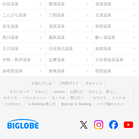
白浜温泉
勝浦温泉
道後温泉
こんぴら温泉
三朝温泉
玉造温泉
皆生温泉
湯原温泉
別府温泉
黒川温泉
霧島温泉
酸ヶ湯温泉
玉川温泉
日光湯元温泉
箱根温泉
伊勢・鳥羽温泉
志摩温泉
大歩危祖谷温泉
由布院温泉
熱海温泉
指宿温泉
お湯たびとは
ご利用ガイド
Ｇポイント
Ｇランキング
だれどこ
ocruyo
お湯たび
わたしと、暮らし。
キテミヨ
ベストオイシー
モノスポ
野に行く。
カウナラ
ミツケヨ
たびゆかし
Ｇ-Ranking 推し活
食pin by Ｇ-Ranking
ハーブ酒のススメ