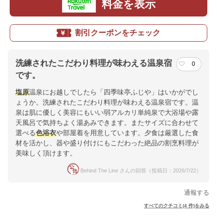
料金を表示
割引クーポンをチェック
洗練されたこだわり料理が味わえる温泉宿
0
です。
塩原
温泉にお越しでしたら「四季味亭ふじや」はいかがでし
ょうか。洗練されたこだわり料理が味わえる温泉宿です。温
泉は肌に優しく美容にもいい弱アルカリ単純泉で大浴場や露
天風呂で気持ちよく湯あみできます。またサイズに合わせて
選べる
色浴衣
や部屋着を用意しています。夕食は厳選した食
材を活かし、器や盛り付けにもこだわった絶品の割烹料理が
美味しく頂けます。
Behind The Line さんの回答（投稿日：2026/7/22）
通報する
すべてのクチコミ(4 件)をみる