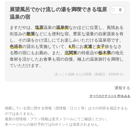
展望風呂でかけ流しの湯を満喫できる塩原
0
温泉の宿
ますだやは、
塩原
温泉の
温泉街
なかほどに位置し、風情ある
街並みの
散策
などにも便利な宿。豊富な湯量の自家源泉を有
し、その湯をかけ流しにてお楽しみいただける温泉宿です。
色浴衣
の貸出も実施していて、
6月
にお
友達
と
女子
旅をなさ
る際の宿にもお薦め。また、
北関東
の特産品や
栃木県
の地元
食材を活かしたお食事も宿の自慢。極上の温泉旅行を満喫し
ていただけます。
ほっこり法師 さんの回答（投稿日：2026/5/ 6）
通報する
すべてのクチコミ(1 件)をみる
掲載している宿に関する情報（宿情報・口コミ等）はその内容を保証するも
のではありません。
最新の宿情報・プラン情報は楽天トラベルにてご確認ください。
本ページからの旅行予約ではGポイントは加算されません。