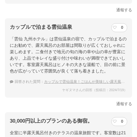
通報する
カップルで泊まる雲仙温泉
0
「雲仙 九州ホテル」は雲仙温泉の宿で、カップルで泊まるの
にお勧めで、露天風呂のお部屋は間取りが広くておしゃれに
楽しめます。二食付きで地元の旬の海の幸や山の幸が豊富に
あり、上品でキレイな盛り付けや味わいが満喫できておいし
いです。客室露天風呂はヒノキの大きな湯船で、目の前に景
色が広がっていて雰囲気が良くて落ち着きました。
回答された質問：
カップルで雲仙温泉！ごはんが美味しい露天風呂付き客室の温泉宿は？
ヤギヌマさんの回答（投稿日：2024/7/19）
通報する
30,000円以上のプランのある御宿。
0
全室に半露天風呂付きのテラスの温泉旅館です。客室数は21