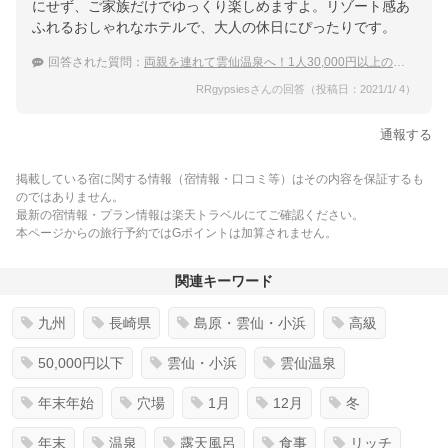
にせず、ご家族だけでゆっくり楽しめますよ。リゾート感あ
ふれるおしゃれなホテルで、大人の休日にぴったりです。
回答された質問：
両親を連れて雲仙温泉へ！1人30,000円以上の特別室の宿
RRgypsiesさんの回答（投稿日：2021/1/ 4）
通報する
掲載している宿に関する情報（宿情報・口コミ等）はその内容を保証するも
のではありません。
最新の宿情報・プラン情報は楽天トラベルにてご確認ください。
本ページからの旅行予約ではGポイントは加算されません。
関連キーワード
九州
長崎県
島原・雲仙・小浜
高級
50,000円以下
雲仙・小浜
雲仙温泉
年末年始
穴場
1月
12月
冬
年末
温泉
露天風呂
食事
リッチ