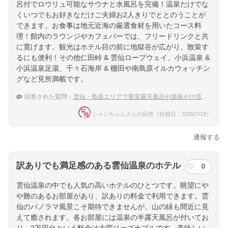
呂付でロウリュ可能なサウナと水風呂を完備！温泉だけでな
くいつでもお好きなだけご夫婦お2人きりでととのうことが
できます。お食事は地元近海の厳選食材を用いたコース料
理！館内のラウンジやカフェバーでは、フリードリンクと共
に寛げます。観光はホテル目の前に地獄谷が広がり、散策す
るにも便利！その他仁田峠 & 雲仙ロープウェイ、小浜温泉 &
小浜温泉足湯、千々石海岸 & 棚田や南島原イルカウォッチン
グなど見所満載です。
回答された質問：
雲仙・島原エリアで客室露天風呂や源泉かけ流しを楽しむ大人の贅沢宿
シャンちゃんさんの回答（投稿日：2026/7/19）
通報する
訳ありでも満足感のある雲仙温泉のホテル
0
雲仙温泉の中でも人気の高いホテルのひとつです。眺望にや
や難のあるお部屋があり、訳ありの料金で利用できます。雲
仙のパノラマ風景こそ期待できませんが、山の緑も間近に見
えて癒されます。各お部屋には温泉の半露天風呂が付いてお