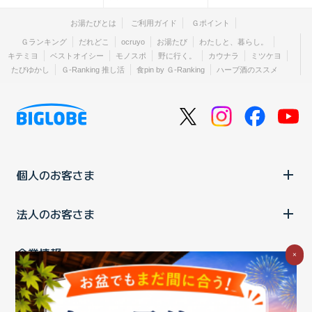
お湯たびとは
ご利用ガイド
Ｇポイント
Ｇランキング
だれどこ
ocruyo
お湯たび
わたしと、暮らし。
キテミヨ
ベストオイシー
モノスポ
野に行く。
カウナラ
ミツケヨ
たびゆかし
Ｇ-Ranking 推し活
食pin by Ｇ-Ranking
ハーブ酒のススメ
個人のお客さま
法人のお客さま
企業情報
×
ご利用中の方