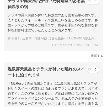
テラスや露天風呂が付いた特別室のある雲
0
仙温泉の宿
テラスや露天風呂が付いた特別室のある雲仙温泉の宿です。
広々としたスイートルームで温泉三昧を楽しめる宿です。客
室テラスからの眺めは絶景です。食事も季節の旬な新鮮な食
材を創作料理にていただくことが出来ます。
回答された質問：
両親を連れて雲仙温泉へ！1人30,000円以上の特別室の宿
たすくさんの回答（投稿日：2021/1/ 6）
通報する
温泉露天風呂とテラスが付いた離れのスイ
0
ートに泊まれます
「Mt.Resort 雲仙九州ホテル」には温泉露天風呂とテラスが
付いたスイートの離れに泊まれるプランがあるので、おすす
めです。この客室に泊まると、夕食は部屋にほど近い個室の
プライベートダイニングルームで、地元の旬の食材を使った
洋食中心のコース料理がいただけます。温泉も食事も密を気