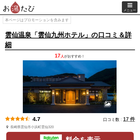
メニュー
本ページはプロモーションを含みます
雲仙温泉「雲仙九州ホテル」の口コミ＆詳
細
17
人
が
おすすめ！
4.7
17 件
口コミ数 :
長崎県雲仙市小浜町雲仙320
料金を表示