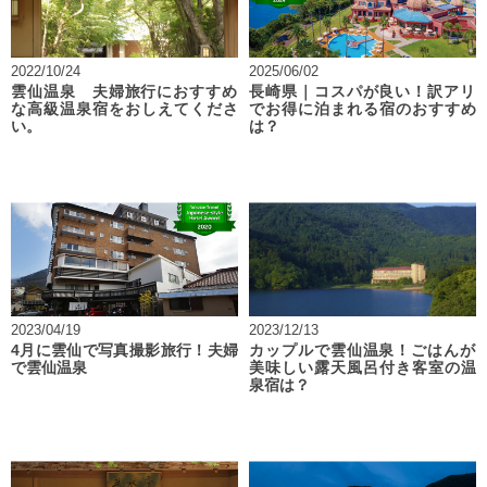
2022/10/24
2025/06/02
雲仙温泉 夫婦旅行におすすめ
長崎県｜コスパが良い！訳アリ
な高級温泉宿をおしえてくださ
でお得に泊まれる宿のおすすめ
い。
は？
2023/04/19
2023/12/13
4月に雲仙で写真撮影旅行！夫婦
カップルで雲仙温泉！ごはんが
で雲仙温泉
美味しい露天風呂付き客室の温
泉宿は？