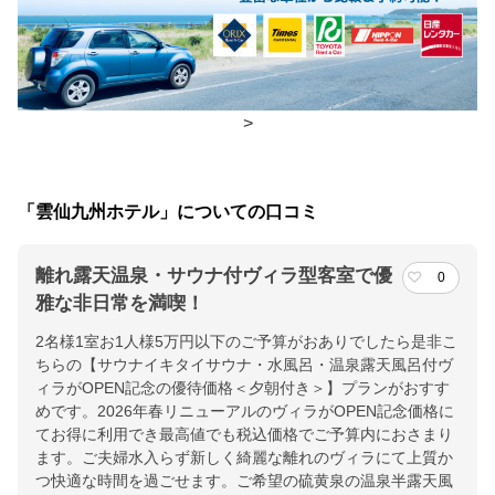
朝食
レストラン
夕食
レストラン
チェックイン・チェックアウト時間
>
チェックイン
15:00(最終チェックイン：20:00)
チェックアウ
11:00
「雲仙九州ホテル」についての口コミ
ト
離れ露天温泉・サウナ付ヴィラ型客室で優
0
交通アクセス
雅な非日常を満喫！
諫早ICより車で60分。JR諫早駅よりバスで80分。
2名様1室お1人様5万円以下のご予算がおありでしたら是非こ
ちらの【サウナイキタイサウナ・水風呂・温泉露天風呂付ヴ
提供：楽天トラベル
ィラがOPEN記念の優待価格＜夕朝付き＞】プランがおすす
楽天トラベルで
めです。2026年春リニューアルのヴィラがOPEN記念価格に
てお得に利用でき最高値でも税込価格でご予算内におさまり
ホテル詳細を詳しく見る
ます。ご夫婦水入らず新しく綺麗な離れのヴィラにて上質か
つ快適な時間を過ごせます。ご希望の硫黄泉の温泉半露天風