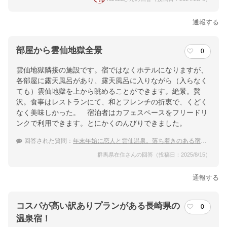
通報する
部屋から雲仙地獄全景
0
雲仙地獄隣接の施設です。宿ではなくホテルになりますが、
各部屋に露天風呂があり、露天風呂に入りながら（入らなく
ても）雲仙地獄を上から眺めることができます。絶景。贅
沢。食事はレストランにて、和とフレンチの折衷で、くどく
なく美味しかった。 宿泊者はカフェスペースをフリードリ
ンクで利用できます。とにかくのんびりできました。
回答された質問：
年末年始に恋人と雲仙温泉。落ち着きのある宿でリッチに過ごしたい！
群馬県在住さんの回答（投稿日：2025/8/15）
通報する
コスパが高い訳ありプランがある長崎県の
0
温泉宿！