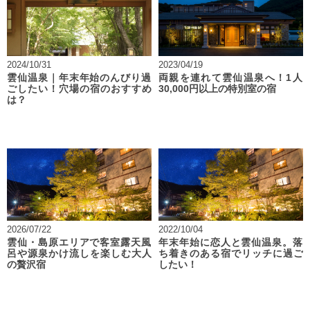
2024/10/31
2023/04/19
雲仙温泉｜年末年始のんびり過
両親を連れて雲仙温泉へ！1人
ごしたい！穴場の宿のおすすめ
30,000円以上の特別室の宿
は？
2026/07/22
2022/10/04
雲仙・島原エリアで客室露天風
年末年始に恋人と雲仙温泉。落
呂や源泉かけ流しを楽しむ大人
ち着きのある宿でリッチに過ご
の贅沢宿
したい！