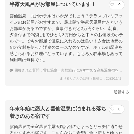
半露天風呂がお部屋についています！
0
雲仙温泉 九州ホテルはいかがでしょう？テラスプレミアツ
インのお部屋がおすすめで、最上階で半露天風呂付きという
お部屋があるのですが、食事付きだと2万円ぐらい。朝食、
夕食付きで2名利用でひとり3万円からと中々のお値段のホテ
ルです。でもお部屋で温泉に入れるのは良い！夕食は地元の
旬の食材を使った洋食のコースなのですが、ホテルの歴史を
感じられるお料理になっています。もちろん駐車場もあって
利用料は無料です。
回答された質問：
雲仙温泉 夫婦旅行におすすめな高級温泉宿をおしえてください。
まりるりさんの回答（投稿日：2022/11/ 1）
通報する
年末年始に恋人と雲仙温泉に泊まれる落ち
0
着きのある宿です
雲仙温泉で全室温泉半露天風呂付のちょっとリッチに過ごせ
るおすすめの宿です。こちらならご希望に合い恋人とゆった