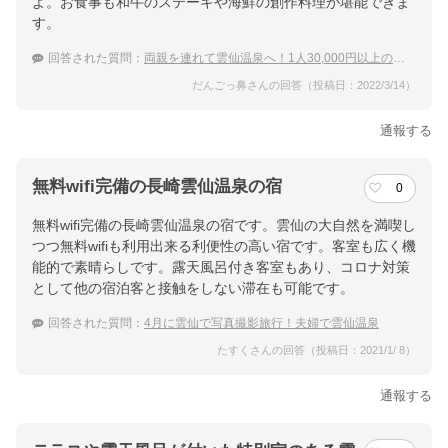
よ。お食事も和牛のステーキや海鮮の創作料理が堪能できま
す。
回答された質問：
両親を連れて雲仙温泉へ！1人30,000円以上の特別室の宿
だんごっ鼻さんの回答（投稿日：2022/3/14）
通報する
無料wifi完備の長崎雲仙温泉の宿
0
無料wifi完備の長崎雲仙温泉の宿です。雲仙の大自然を満喫し
つつ無料wifiも利用出来る利便性の高い宿です。客室も広く機
能的で素晴らしです。露天風呂付き客室もあり、コロナ対策
として他の宿泊客と接触をしない滞在も可能です。
回答された質問：
4月に雲仙で写真撮影旅行！夫婦で雲仙温泉
たすくさんの回答（投稿日：2021/1/ 8）
通報する