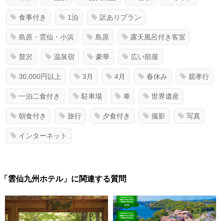
食事付き
1泊
訳ありプラン
島原・雲仙・小浜
島原
露天風呂付き客室
贅沢
温泉宿
豪華
広い部屋
30,000円以上
3月
4月
春休み
親孝行
一泊二食付き
駐車場
車
世界遺産
朝食付き
旅行
夕食付き
撮影
写真
インターネット
「雲仙九州ホテル」に関連する質問