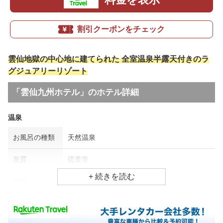
割引クーポンをチェック
雲仙地獄の中心地に建てられた 全室温泉半露天付きのラ
グジュアリーリゾート
「雲仙九州ホテル」のホテル詳細
温泉
お風呂の種類
天然温泉
泉質
硫黄泉
効能
肩凝り、リウマチ・神経病
食事場所