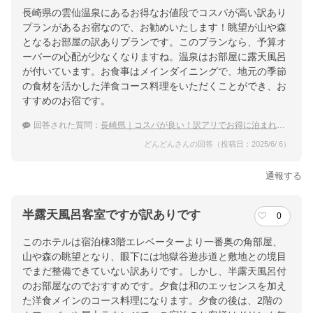
長崎県の雲仙温泉にあるお得なお値段でコスパが高い訳あり
プランがあるお宿なので、お勧めいたします！眺望が山や森
となるお部屋の訳ありプランです。このプランなら、予算オ
ーバーの心配が少なくなりますね。温泉はお部屋に露天風呂
が付いています。お食事はメインダイニングで、地元の季節
の食材を活かした洋食コース料理をいただくことができ、お
すすめのお宿です。
回答された質問：
長崎県｜コスパが良い！訳アリでお得に泊まれる宿のおすすめは？
どんどんさんの回答（投稿日：2025/6/ 6）
通報する
半露天風呂客室ですが訳ありです
0
このホテルは宿泊棟3階エレベーターより一番奥の角部屋、
山や森の眺望となり、眼下には地獄谷遊歩道と敷地との境目
でまだ整備できていない訳ありです。しかし、半露天風呂付
のお部屋なのでおすすめです。夕食は和のエッセンスを加え
た洋食メインのコース料理になります。夕食の後は、2階の