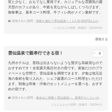
室と少なく、おもてなし重視です。カジュアルな雰囲気の露
天型のカフェがあり、中庭を見ながらしばしくつろげます。
御食事は、基本コース料理、牛フィレ肉がメイン素材です。
回答された質問：
両親を連れて雲仙温泉へ！1人30,000円以上の特別室の宿
とりむさんの回答（投稿日：2023/4/18）
通報する
雲仙温泉で親孝行できる宿！
0
九州ホテルは、普段は泊まらないような贅沢な高級宿なので
おすすめです！全室露天風呂付きの宿です。家族だけのプラ
イベートな空間で、雲仙温泉を満喫できます。夕食は地元近
海の食材を取り入れた、シェフ厳選のコース料理をいただけ
ます。朝食は和食・洋食のセットメニューを選べる、おすす
めの宿です。
回答された質問：
春休みに両親と雲仙温泉へ。親孝行もしたいので高級宿に泊まりたい！
どんどんさんの回答（投稿日：2023/4/ 5）