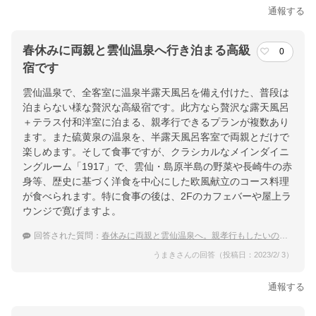
通報する
春休みに両親と雲仙温泉へ行き泊まる高級
0
宿です
雲仙温泉で、全客室に温泉半露天風呂を備え付けた、普段は
泊まらない様な贅沢な高級宿です。此方なら贅沢な露天風呂
＋テラス付和洋室に泊まる、親孝行できるプランが複数あり
ます。また硫黄泉の温泉を、半露天風呂客室で両親とだけで
楽しめます。そして食事ですが、クラシカルなメインダイニ
ングルーム「1917」で、雲仙・島原半島の野菜や長崎牛の赤
身等、歴史に基づく洋食を中心にした欧風献立のコース料理
が食べられます。特に食事の後は、2Fのカフェバーや屋上ラ
ウンジで寛げますよ。
回答された質問：
春休みに両親と雲仙温泉へ。親孝行もしたいので高級宿に泊まりたい！
うまきさんの回答（投稿日：2023/2/ 3）
通報する