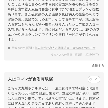
りまったり過ごせる石や木目調の雰囲気が趣のある落ち着き
を醸し出す露天風呂付客室に食事付きで泊まるプランが複数
あります。また硫黄泉の天然温泉を夜は満天の星空のもとで
客室の露天風呂で楽しめます。そして食事ですが、地元近海
の食材はもちろん名物や風習も取り入れたシェフ厳選のコー
ス料理が食べられます。特に宿泊だと食事の後は、2Fのカフ
ェバーや屋上ラウンジでドリンク無料サービスが受けられま
すよ。
回答された質問：
年末年始に恋人と雲仙温泉。落ち着きのある宿でリッチに過ごしたい！
うまきさんの回答（投稿日：2022/10/ 7）
通報する
大正ロマンが香る高級宿
0
こちらの九州ホテルさんは、一泊二食付きで特別室にお泊ま
りなら35,000円強で宿泊出来ます。立派な中庭があり、館内
は大正ロマン風でとてもお洒落な空間が広がります。特別室
には露天風呂やテラスまであり優雅な気持ちで過ごせます