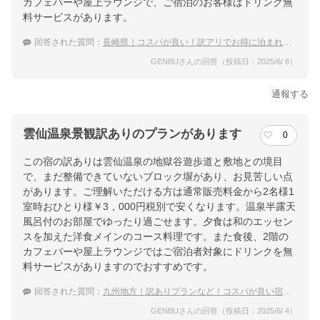
カフェバーや屋上ラウンジで、ご宿泊のお客様はドリンク無
料サービスがあります。
回答された質問：
長崎県｜コスパが良い！訳アリでお得に泊まれる宿のおすすめは？
GENBUさんの回答（投稿日：2025/6/ 6）
通報する
雲仙温泉景観訳ありのプランがあります
0
この宿の訳ありは雲仙温泉の地獄谷遊歩道と敷地との境目
で、まだ整備できていないブロック塀があり、お見苦しい点
があります。ご理解いただける方は通常販売料金から2名様1
室時おひとり様￥3，000円税別で安くなります。温泉半露天
風呂付のお部屋でゆったり過ごせます。夕食は和のエッセン
スを加えた洋食メインのコース料理です。また食後、2階の
カフェバーや屋上ラウンジではご宿泊者対象にドリンクを無
料サービスがありますのでおすすめです。
回答された質問：
九州地方｜訳ありプランなど！コスパが良い宿のおすすめは？
GENBUさんの回答（投稿日：2025/6/ 4）