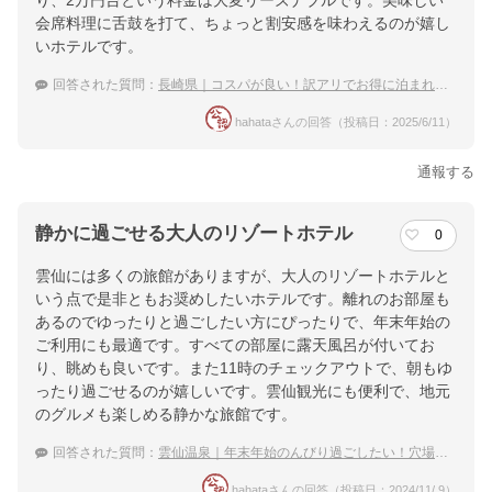
り、2万円台という料金は大変リーズナブルです。美味しい
会席料理に舌鼓を打て、ちょっと割安感を味わえるのが嬉し
いホテルです。
回答された質問：
長崎県｜コスパが良い！訳アリでお得に泊まれる宿のおすすめは？
hahataさんの回答（投稿日：2025/6/11）
通報する
静かに過ごせる大人のリゾートホテル
0
雲仙には多くの旅館がありますが、大人のリゾートホテルと
いう点で是非ともお奨めしたいホテルです。離れのお部屋も
あるのでゆったりと過ごしたい方にぴったりで、年末年始の
ご利用にも最適です。すべての部屋に露天風呂が付いてお
り、眺めも良いです。また11時のチェックアウトで、朝もゆ
ったり過ごせるのが嬉しいです。雲仙観光にも便利で、地元
のグルメも楽しめる静かな旅館です。
回答された質問：
雲仙温泉｜年末年始のんびり過ごしたい！穴場の宿のおすすめは？
hahataさんの回答（投稿日：2024/11/ 9）