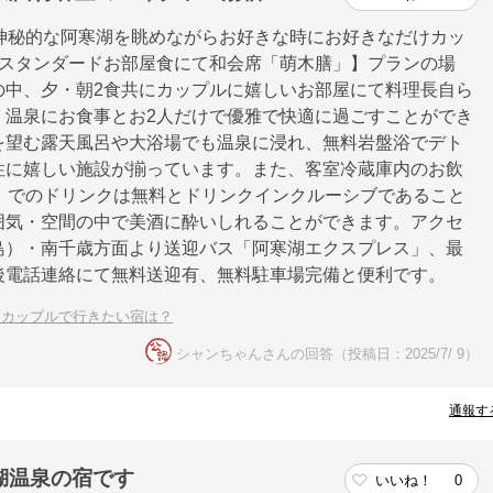
神秘的な阿寒湖を眺めながらお好きな時にお好きなだけカッ
【スタンダードお部屋食にて和会席「萌木膳」】プランの場
の中、夕・朝2食共にカップルに嬉しいお部屋にて料理長自ら
。温泉にお食事とお2人だけで優雅で快適に過ごすことができ
を望む露天風呂や大浴場でも温泉に浸れ、無料岩盤浴でデト
性に嬉しい施設が揃っています。また、客室冷蔵庫内のお飲
」でのドリンクは無料とドリンクインクルーシブであること
囲気・空間の中で美酒に酔いしれることができます。アクセ
島）・南千歳方面より送迎バス「阿寒湖エクスプレス」、最
後電話連絡にて無料送迎有、無料駐車場完備と便利です。
！カップルで行きたい宿は？
シャンちゃんさんの回答（投稿日：2025/7/ 9）
通報す
湖温泉の宿です
いいね！
0