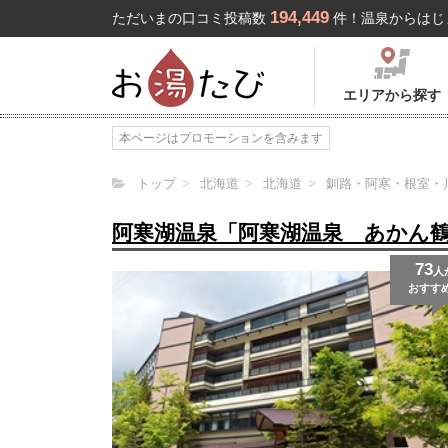
194,449
ただいまの口コミ投稿数
件！温泉からはじ
エリアから探す
本ページはプロモーションを含みます
トップ
北海道
北海道
釧路・阿寒・根室・
阿寒湖温泉「阿寒湖温泉 あかん
73
人
おすす