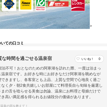
>
ついての口コミ
質な時間を過ごせる温泉宿
いいね！
0
宿泊不可！おとなのための阿寒湖を訪れた際、一度は泊まっ
ス温泉宿です。お好きな時にお好きなだけ阿寒湖を眺めなが
喫できますし、各客室とも上品、上質な空間で心地良く過ご
となく夕・朝2食共嬉しいお部屋にて料理長自ら旬味を厳選し
さまの舌を唸らせる美食は勿論、温泉にお料理と母娘だけで
でき高い満足感を得られるお値段分の価値があります。
湖温泉の宿を教えて！