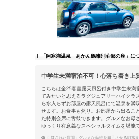
「阿寒湖温泉 あかん鶴雅別荘鄙の座」に
中学生未満宿泊不可！心落ち着き上
こちらは全25客室露天風呂付き中学生未満
てみたいと思えるラグジュアリーハイクラ
ら水入らずお部屋の露天風呂にて温泉を満
せます。お食事も然り。お部屋から出るこ
た特別会席に舌鼓できます。グルメなお母
ゆっくり有意義なスペシャルタイムを堪能
回答された質問：
グルメな母娘を満足させる阿寒