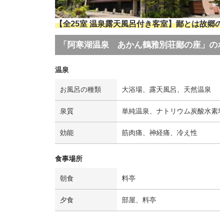
【全25室 温泉露天風呂付き客室】鄙とは故
「阿寒湖温泉 あかん鶴雅別荘鄙の座」の
温泉
お風呂の種類
大浴場、露天風呂、天然温泉
泉質
単純温泉、ナトリウム炭酸水素
効能
筋肉痛、神経痛、冷え性
食事場所
朝食
料亭
夕食
部屋、料亭