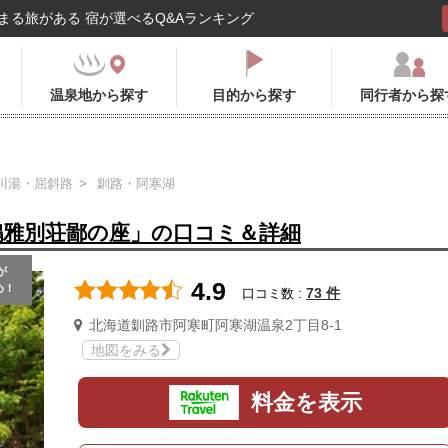
まる旅がある 宿が選べるQ&Aランキング
温泉地から探す
目的から探す
同行者から探
川湯・屈斜路
釧路・阿寒湖
鶴雅別荘鄙の座」の口コミ＆詳細
が
4.9
め！
73 件
口コミ数 :
北海道釧路市阿寒町阿寒湖温泉2丁目8-1
地図をみる
料金を表示