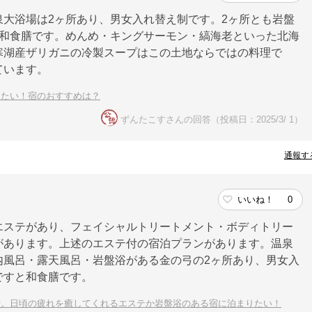
大浴場は2ヶ所あり、男女入れ替え制です。2ヶ所とも岩盤
る和食膳です。めんめ・キングサーモン・縞海老といった北海
寒湖産ザリガニの冷製スープはこの土地ならではの料理で
ています。
きたい！宿のおすすめは？
ずんたこすさんの回答（投稿日：2025/3/ 1）
通報す
いいね！
0
エステがあり、フェイシャルトリートメント・ボディトリー
があります。上述のエステ付の宿泊プランがあります。温泉
内風呂・露天風呂・岩盤浴がある金の弓の2ヶ所あり、男女入
ですと和食膳です。
行。日頃の疲れを癒してくれるエステか岩盤浴のある宿に泊まりたい！