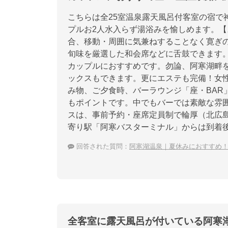
こちらは全25室温泉露天風呂付客室の宿で
プルお2人水入らず湯浴みを愉しめます。
合、移動・周囲に気兼ねすることなく寛ぎ
旬味を厳選した和会席などに舌鼓できます
カップルにおすすめです。勿論、阿寒湖畔
ックスもできます。更にエステも完備！女
み物、ご夕食時、バーラウンジ「座・BAR
もポイントです。中でもバーでは素敵な雰
スは、事前予約・座席定員制で輪厚（北広
寄り駅「阿寒バスターミナル」からは到着
回答された質問：
阿寒湖温泉｜夏休みにおすすめ
全客室に露天風呂が付いている阿寒