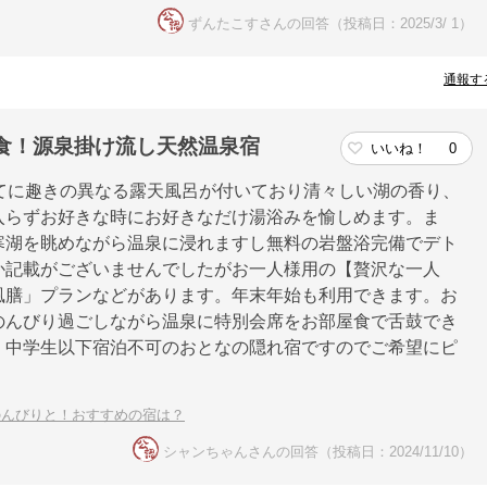
ずんたこすさんの回答（投稿日：2025/3/ 1）
通報す
食！源泉掛け流し天然温泉宿
いいね！
0
てに趣きの異なる露天風呂が付いており清々しい湖の香り、
入らずお好きな時にお好きなだけ湯浴みを愉しめます。ま
寒湖を眺めながら温泉に浸れますし無料の岩盤浴完備でデト
か記載がございませんでしたがお一人様用の【贅沢な一人
風膳」プランなどがあります。年末年始も利用できます。お
のんびり過ごしながら温泉に特別会席をお部屋食で舌鼓でき
。中学生以下宿泊不可のおとなの隠れ宿ですのでご希望にピ
のんびりと！おすすめの宿は？
シャンちゃんさんの回答（投稿日：2024/11/10）