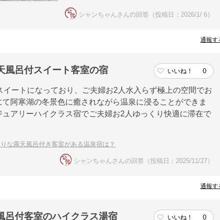
シャンちゃんさんの回答（投稿日：2026/1/ 6）
通報す
天風呂付スイート客室の宿
いいね！
0
スイートになっており、ご夫婦お2人水入らず極上の空間でお
にて阿寒湖の冬景色に癒されながら温泉に浸ることができま
ジュアリーハイクラス宿でご夫婦お2人ゆっくり快適に滞在で
たりな露天風呂付き客室がある温泉宿は？
シャンちゃんさんの回答（投稿日：2025/11/27）
通報す
風呂付客室のハイクラス湯宿
いいね！
0