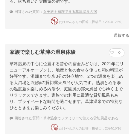
る、落ち着いた雰囲気の宿です。
回答された質問：
女子旅を満喫できる草津温泉の宿
たけやんさんの回答（投稿日：2024/12/30）
通報する
家族で楽しむ草津の温泉体験
0
草津温泉の中心に位置する昔心の宿金みどりは、2021年にリ
ニューアルオープンし、地産と旬の食材を使った和の料理が
好評です。湯畑まで徒歩3分の好立地で、2つの源泉を楽しめ
る大浴場と2種類の貸切露天風呂が人気です。熱湯とぬる湯
の温度差を楽しめる内湯や、庭園風の露天風呂で心ゆくまで
リラックスできます。家族での利用に最適な貸切風呂もあ
り、プライベートな時間を過ごせます。草津温泉での特別な
ひとときをお楽しみください。
回答された質問：
草津温泉でファミリーで使える貸切風呂がある温泉宿ってありますか？
たけやんさんの回答（投稿日：2024/10/16）