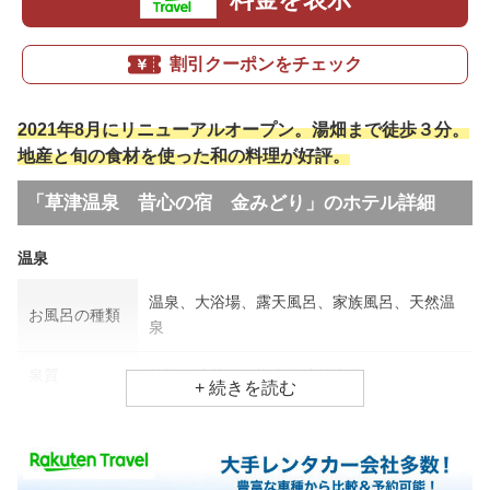
割引クーポンをチェック
2021年8月にリニューアルオープン。湯畑まで徒歩３分。
地産と旬の食材を使った和の料理が好評。
「草津温泉 昔心の宿 金みどり」のホテル詳細
温泉
温泉、大浴場、露天風呂、家族風呂、天然温
お風呂の種類
泉
泉質
酸性、硫黄泉、塩化物硫酸塩泉
効能
神経痛、疲労回復、婦人病
食事場所