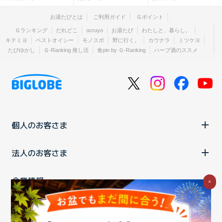
お湯たびとは
ご利用ガイド
Ｇポイント
Ｇランキング
だれどこ
ocruyo
お湯たび
わたしと、暮らし。
キテミヨ
ベストオイシー
モノスポ
野に行く。
カウナラ
ミツケヨ
たびゆかし
Ｇ-Ranking 推し活
食pin by Ｇ-Ranking
ハーブ酒のススメ
個人のお客さま
法人のお客さま
企業情報
×
ご利用中の方