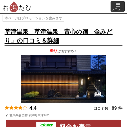
メニュー
本ページはプロモーションを含みます
草津温泉「草津温泉 昔心の宿 金みど
り」の口コミ＆詳細
89
人
が
おすすめ！
4.4
89 件
口コミ数 :
群馬県吾妻郡草津町草津162
料金を表示