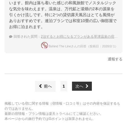
います。館内は落ち着いた感じの和風旅館でノスタルジック
な気分を味わえます。温泉は、万代鉱と湯畑の2本の源泉を
引くかけ流しです。特に2つの貸切露天風呂はとても風情が
ありおすすめです。連泊プランでは和室10畳の広い御部屋で
お得に泊まれます。
回答された質問：
2泊するとお得になるプランがある草津温泉の宿は？
Behind The Lineさんの回答（投稿日：2020/2/ 1）
通報する
前へ
1
次へ
掲載している宿に関する情報（宿情報・口コミ等）はその内容を保証するも
のではありません。
最新の宿情報・プラン情報は楽天トラベルにてご確認ください。
本ページからの旅行予約ではGポイントは加算されません。