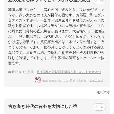
0
草津温泉でしたら、「昔心の宿 金みどり」はいかがでしょ
うか。赤い大きなのれんが目印の宿です。お部屋は和モダン
なテイストで統一。一部屋一部屋家具や素材にこだわった素
敵なお部屋です。お風呂は男女別に大浴場と露天風呂、さら
に離れには貸切の露天風呂があります。大浴場では「湯畑源
泉」、露天風呂では「万代鉱源泉」が楽しめます。どちらも
かけ流し源泉です。貸切露天風呂は「木づくりの湯」と「石
づくりの湯」があり、庭の見えるゆっくりとくつろげる露天
風呂です。お食事は地元で採れた食材を腕利きの料理長が美
味しく調理してくれます。隠れ家風の個室もロケーション抜
群です。
回答された質問：
草津温泉で貸切露天風呂が楽しめるおすすめの宿は？
Natural Scienceさんの回答（投稿日：2020/12/12）
通報する
古き良き時代の昔心を大切にした宿
0