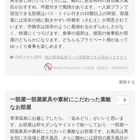
泉を楽しみたいという方には、離れにある有料の貸切露天風
呂がおすすめ。坪庭付きで風情があります。一人旅プランで
宿泊できる部屋はバス・トイレ付きの10畳以上の和室。部屋
着には浴衣の他に動きやすい作務衣（さむえ）が用意されて
います。作務衣は浴衣のように着崩れるわずらわしさがな
く、快適にくつろげます。食事の場所は、個室の食事処か部
屋のどちらかになります。どちらもプライベート感があって
ゆっくり食事を楽しめます。
回答された質問：
秋の草津温泉で一人部屋食できる宿ありますか？
Behind The Lineさんの回答（投稿日：2020/9/30）
通報する
一部屋一部屋家具や素材にこだわった素敵
0
なお部屋
草津温泉にお越しでしたら、「金みどり」がいいと思いま
す。お部屋は和モダンなテイストで統一しており、一部屋一
部屋家具や素材にこだわった素敵なお部屋です。お風呂は男
女別に大浴場と露天風呂、さらに離れには貸切の露天風呂が