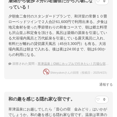
湯畑から徒歩３分の老舗宿だから穴場にな
0
っている！
夕朝食二食付のスタンダードプランで、和洋室の常磐１０畳
ローベッドツインで２人合計61,600円で利用出来る。夕食は
地元食材を使った季節替わりの和食コースで、朝は郷土料理
も沢山並ぶ和定食を頂ける。風呂は湯畑の源泉を引湯してい
る大浴場内風呂と万代鉱泉を引湯している露天風呂に入れ、
有料だが離れの貸切露天風呂（45分3,300円）も有る。大浴
場内風呂は朝まで入れる。後は夜は24:00まで、朝は6:00か
らの利用になる。
回答された質問：
草津温泉｜GWにカップルで行きたい！穴場な宿のおすすめは？
Shinryukenさんの回答（投稿日：2025/4/23）
通報する
和の趣を感じる隠れ家な宿です。
0
草津温泉にお越しでしたら「昔心の宿 金みどり」はいかが
でしょうか。和の趣を感じる隠れ家な宿です。温泉は草津の