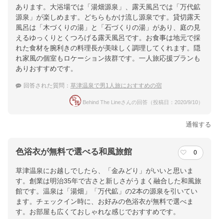
あります。大浴場では「湯畑源泉」、露天風呂では「万代鉱
源泉」が楽しめます。どちらもかけ流し源泉です。貸切露天
風呂は「木づくりの湯」と「石づくりの湯」があり、庭の見
えるゆっくりとくつろげる露天風呂です。お食事は地元で採
れた食材を腕利きの料理長が美味しく調理してくれます。隠
れ家風の個室もロケーション抜群です。一人旅応援プランも
ありおすすめです。
回答された質問：
草津温泉で男1人旅におすすめの宿
Behind The Lineさんの回答（投稿日：2020/9/10）
通報する
色浴衣が無料で選べる和風旅館
0
草津温泉にお越しでしたら、「金みどり」がいいと思いま
す。創業は明治35年で古さと新しさがうまく融合した和風旅
館です。温泉は「湯畑」「万代鉱」の2本の源泉を引いてい
ます。チェックイン時に、お好みの色浴衣が無料で選べま
す。お部屋も広くておしゃれな感じでおすすめです。