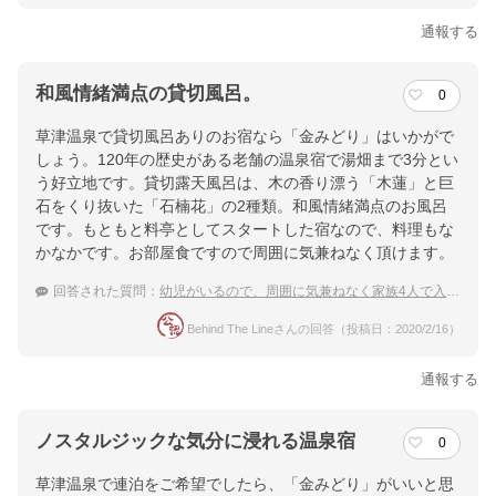
通報する
和風情緒満点の貸切風呂。
0
草津温泉で貸切風呂ありのお宿なら「金みどり」はいかがで
しょう。120年の歴史がある老舗の温泉宿で湯畑まで3分とい
う好立地です。貸切露天風呂は、木の香り漂う「木蓮」と巨
石をくり抜いた「石楠花」の2種類。和風情緒満点のお風呂
です。もともと料亭としてスタートした宿なので、料理もな
かなかです。お部屋食ですので周囲に気兼ねなく頂けます。
回答された質問：
幼児がいるので、周囲に気兼ねなく家族4人で入れる貸切風呂がある草津温泉の温泉宿を教えて下さい。
Behind The Lineさんの回答（投稿日：2020/2/16）
通報する
ノスタルジックな気分に浸れる温泉宿
0
草津温泉で連泊をご希望でしたら、「金みどり」がいいと思