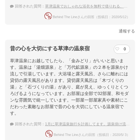
回答された質問：
草津温泉でおしゃれな浴衣を無料で借りれる、女子旅向きの宿はありますか？
Behind The Lineさんの回答（投稿日：2020/5/12）
通報する
昔の心を大切にする草津の温泉宿
0
草津温泉にお越しでしたら、「金みどり」がいいと思いま
す。温泉は「湯畑源泉」と「万代鉱源泉」の２本を源泉かけ
流しで引湯しています。大浴場と露天風呂、さらに離れには
貸切の露天風呂があります。貸切露天風呂は「木づくりの
湯」と「石づくりの湯」があり、庭が見え、ゆっくりとくつ
ろげるようになっています。お部屋は全部で32部屋、和モダ
ンな雰囲気で統一しています。一部屋一部屋家具や素材にこ
だわった素敵なお部屋で昔の心を大切にしている温泉宿で
す。
回答された質問：
1月に草津温泉旅行を計画してます。源泉掛け流しの宿でおすすめはありますか
Behind The Lineさんの回答（投稿日：2020/5/ 3）