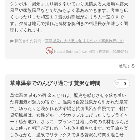
シンボル「湯畑」より湯を引いており風情ある大浴場や露天
風呂や家族風呂などで気持ちよく湯あみできます。客室も広
くゆったりした和室１０畳のお部屋があり５人一室ＯＫで
す。夕食は地元で採れた食材を腕利きの料理長が美味しく調
理してくれます。
回答された質問：
草津温泉に大人数で泊まりたい！卒業旅行におすすめの温泉宿は？
Natural Scienceさんの回答（投稿日：2025/3/ 6）
通報する
草津温泉でのんびり過ごす贅沢な時間
0
草津温泉 昔心の宿 金みどりは、歴史を感じさせる落ち着い
た雰囲気が魅力の宿です。温泉は自家源泉から引かれた泉質
で、ゆったりと浸かれる大浴場と貸切風呂が自慢です。特に
貸切風呂は、女性グループやカップルにぴったりなプライベ
ート感が魅力。さらに、プランには地元の旬の食材をふんだ
んに使った料理が楽しめ、心も体も癒されます。女子旅を楽
しみながら、温泉でリラックスできる贅沢な時間を過ごせ