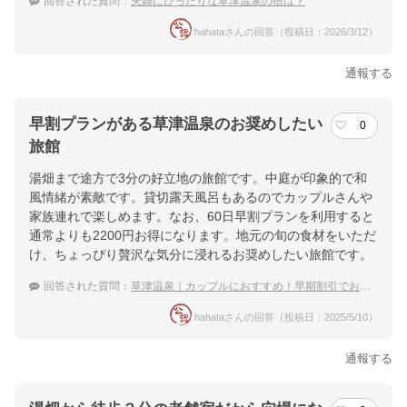
回答された質問：
夫婦にぴったりな草津温泉の宿は？
hahataさんの回答（投稿日：2026/3/12）
通報する
早割プランがある草津温泉のお奨めしたい
0
旅館
湯畑まで途方で3分の好立地の旅館です。中庭が印象的で和
風情緒が素敵です。貸切露天風呂もあるのでカップルさんや
家族連れで楽しめます。なお、60日早割プランを利用すると
通常よりも2200円お得になります。地元の旬の食材をいただ
け、ちょっぴり贅沢な気分に浸れるお奨めしたい旅館です。
回答された質問：
草津温泉｜カップルにおすすめ！早期割引でお得に泊まれる宿は？
hahataさんの回答（投稿日：2025/5/10）
通報する