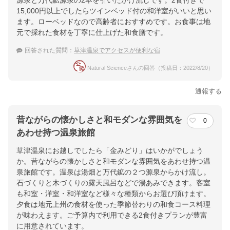
源泉と万代鉱源泉の2本を引いたかけ流しです。2食付きで
15,000円以上でしたらツインベッド付の和洋室がいいと思い
ます。ローベッドなので高齢者におすすめです。お食事は地
元で採れた食材を丁寧に仕上げた和食膳です。
回答された質問：
草津温泉でアクセスが便利な宿
Natural Scienceさんの回答（投稿日：2022/8/20）
通報する
昔ながらの懐かしさと和モダンな雰囲気を
0
あわせ持つ温泉旅館
草津温泉にお越しでしたら「金みどり」はいかがでしょう
か。昔ながらの懐かしさと和モダンな雰囲気をあわせ持つ温
泉旅館です。温泉は湯畑と万代鉱の２つ源泉からかけ流し。
石づくりと木づくりの露天風呂などで湯あみできます。客室
も和室・洋室・和洋室など様々な種類からお選び頂けます。
夕食は地元上州の食材を使った季節替わりの和食コース料理
が味わえます。ご予算内で利用できる2食付きプランが豊富
に用意されています。