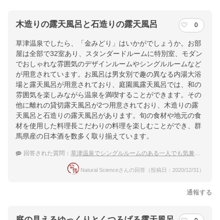
木造りの露天風呂と石造りの露天風呂
0
草津温泉でしたら、「金みどり」はいかがでしょうか。お部
屋は全部で32室あり、スタンダードルームに特別室、モダン
でおしゃれな雰囲気のデザインルームやシングルルームなど
が用意されています。お風呂は男女別で趣の異なる内湯大浴
場と露天風呂が用意されており、庭園風露天風呂では、和の
雰囲気を楽しみながら温泉を満喫することができます。その
他に離れの貸切露天風呂が2つ用意されており、木造りの露
天風呂と石造りの露天風呂があります。旬の食材や地元の食
材を使用した料理長こだわりの料理を楽しむことができ、群
馬県産の日本酒を数多く取り揃えています。
回答された質問：
草津温泉でシングルルームのある一人でも気兼ねなく楽しめる温泉宿
Natural Scienceさんの回答（投稿日：2020/12/31）
通報する
庭の見えるゆっくりとくつろげる露天風呂