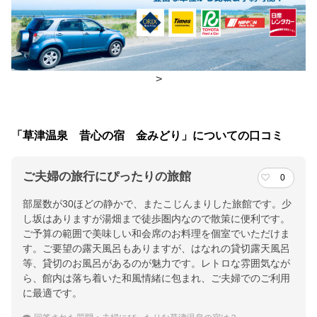
朝食
食事処
夕食
食事処
>
チェックイン・チェックアウト時間
チェックイン
15:00(最終チェックイン：19:00)
「草津温泉 昔心の宿 金みどり」についての口コミ
チェックアウ
10:00
ト
ご夫婦の旅行にぴったりの旅館
0
部屋数が30ほどの静かで、またこじんまりした旅館です。少
交通アクセス
し坂はありますが湯畑まで徒歩圏内なので散策に便利です。
ＪＲ吾妻線長野原草津口駅よりバスにて２５分後、草津温泉バス
ご予算の範囲で美味しい和会席のお料理を個室でいただけま
ターミナルから徒歩５分。 関越道渋川伊香保ＩＣより８５分
す。ご要望の露天風呂もありますが、はなれの貸切露天風呂
等、貸切のお風呂があるのが魅力です。レトロな雰囲気なが
提供：楽天トラベル
ら、館内は落ち着いた和風情緒に包まれ、ご夫婦でのご利用
に最適です。
楽天トラベルで
ホテル詳細を詳しく見る