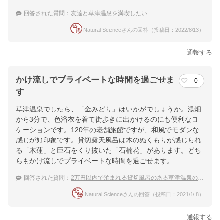
回答された質問：
友達と草津温泉を満喫したい
Natural Scienceさんの回答（投稿日：2022/8/13）
通報する
かけ流しでプライベートな時間を過ごせま
0
す
草津温泉でしたら、「金みどり」はいかがでしょうか。湯畑
から3分で、色浴衣を着て街歩きに出かけるのにも便利なロ
ケーションです。120年の老舗旅館ですが、和風でモダンな
感じが好印象です。貸切露天風呂は木のぬくもりが感じられ
る「木蓮」と巨石をくり抜いた「石楠花」があります。どち
らもかけ流しでプライベートな時間を過ごせます。
回答された質問：
2万円以内で泊まれる貸切風呂のある草津温泉の宿でおすすめはありますか？
Natural Scienceさんの回答（投稿日：2021/1/ 8）
通報する