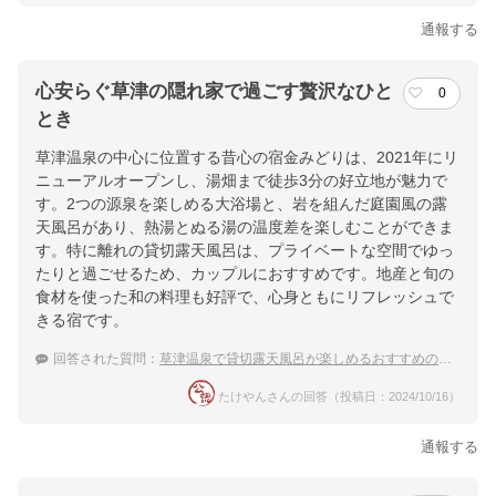
通報する
心安らぐ草津の隠れ家で過ごす贅沢なひと
0
とき
草津温泉の中心に位置する昔心の宿金みどりは、2021年にリ
ニューアルオープンし、湯畑まで徒歩3分の好立地が魅力で
す。2つの源泉を楽しめる大浴場と、岩を組んだ庭園風の露
天風呂があり、熱湯とぬる湯の温度差を楽しむことができま
す。特に離れの貸切露天風呂は、プライベートな空間でゆっ
たりと過ごせるため、カップルにおすすめです。地産と旬の
食材を使った和の料理も好評で、心身ともにリフレッシュで
きる宿です。
回答された質問：
草津温泉で貸切露天風呂が楽しめるおすすめの宿は？
たけやんさんの回答（投稿日：2024/10/16）
通報する