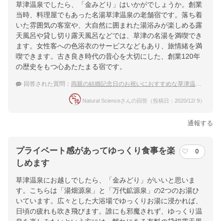
草津温泉でしたら、「金みどり」はいかがでしょうか。創業
当時、料理屋でもあった名湯草津温泉の老舗宿です。落ち着
いた雰囲気の客室や、大自然に囲まれた湯浴みが楽しめる露
天風呂や貸し切り露天風呂などでは、草津の名湯を満喫でき
ます。女性客への色浴衣のサービスなどもあり、旅情緒を満
喫できます。古き良き時代の昔心を大切にした、創業120年
の歴史をもつ心あたたまる宿です。
回答された質問：
両親の結婚記念日のお祝いにおすすめな草津温泉の宿を教えて！
Natural Scienceさんの回答（投稿日：2020/12/ 9）
通報する
プライベート感があってゆっくり食事を楽
0
しめます
草津温泉にお越しでしたら、「金みどり」がいいと思いま
す。こちらは「湯畑源泉」と「万代鉱源泉」の2つのお湯ひ
いています。広々とした大浴場でゆっくりお湯に浸かれば、
日頃の疲れも吹き飛びます。誰にも邪魔されず、ゆっくり温