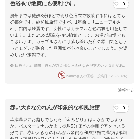
色浴衣で散策にも便利です。
0
湯畑までは徒歩3分ほどであり色浴衣で散策するにはとても
好都合です。純和風旅館ですが、1年前にリニューアルさ
れ、館内は綺麗です。女性にはカラフルな色浴衣を用意して
います。また2つの源泉を持つ旅館として、お湯が自慢でも
ございます。カップルさんには落ち着いた和の雰囲気とちょ
っとモダンが融合した雰囲気が心地良いことでしょう。お奨
めしたい旅館です。
回答された質問：
彼女が喜ぶ様なお洒落な色浴衣のレンタルがある草津温泉の宿を教えて下さい。
hahataさんの回答（投稿日：2023/1/24）
通報する
赤い大きなのれんが印象的な和風旅館
0
草津温泉にお越しでしたら「金みどり」はいかがでしょう
か。バスターミナルかより徒歩5分ほどの距離でアクセス良
好です。赤い大きなのれんが印象的な和風旅館で温泉は湯畑