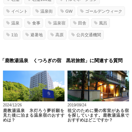
イベント
温泉街
GW
ゴールデンウィーク
温泉
食事
温泉宿
田舎
風呂
1泊
避暑地
高原
公共交通機関
「鹿教湯温泉 くつろぎの宿 黒岩旅館」に関連する質問
2024/12/26
2019/09/24
鹿教湯温泉 氷灯ろう夢祈願を
祖父のために畳の客室がある宿
見た後に泊まる温泉宿のおすす
を探しています。鹿教湯温泉で
めは？
おすすめはどこですか？