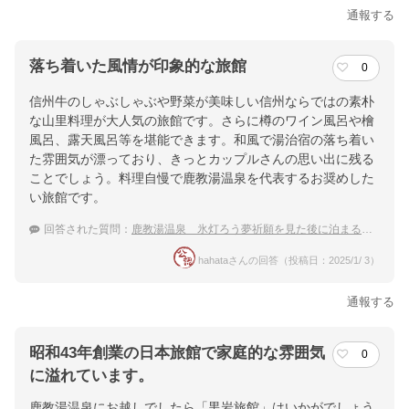
通報する
落ち着いた風情が印象的な旅館
0
信州牛のしゃぶしゃぶや野菜が美味しい信州ならではの素朴
な山里料理が大人気の旅館です。さらに樽のワイン風呂や檜
風呂、露天風呂等を堪能できます。和風で湯治宿の落ち着い
た雰囲気が漂っており、きっとカップルさんの思い出に残る
ことでしょう。料理自慢で鹿教湯温泉を代表するお奨めした
い旅館です。
回答された質問：
鹿教湯温泉 氷灯ろう夢祈願を見た後に泊まる温泉宿のおすすめは？
hahataさんの回答（投稿日：2025/1/ 3）
通報する
昭和43年創業の日本旅館で家庭的な雰囲気
0
に溢れています。
鹿教湯温泉にお越しでしたら「黒岩旅館」はいかがでしょう