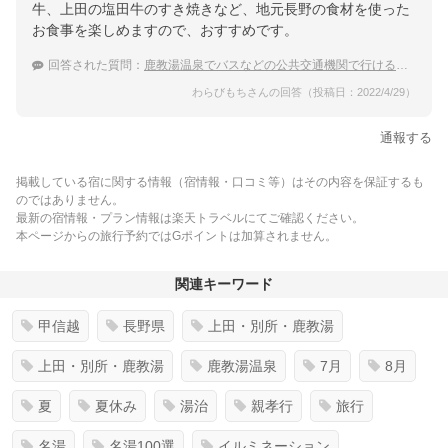
牛、上田の塩田牛のすき焼きなど、地元長野の食材を使った
お食事を楽しめますので、おすすめです。
回答された質問：
鹿教湯温泉でバスなどの公共交通機関で行ける宿は？
わらびもちさんの回答（投稿日：2022/4/29）
通報する
掲載している宿に関する情報（宿情報・口コミ等）はその内容を保証するも
のではありません。
最新の宿情報・プラン情報は楽天トラベルにてご確認ください。
本ページからの旅行予約ではGポイントは加算されません。
関連キーワード
甲信越
長野県
上田・別所・鹿教湯
上田・別所・鹿教湯
鹿教湯温泉
7月
8月
夏
夏休み
湯治
親孝行
旅行
名湯
名湯100選
イルミネーション