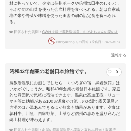
材に拘っていて、夕食は信州ポークや信州塩田牛のしゃぶし
ゃぶや旬の山菜を使った会席料理を食べられる。朝は自家栽
培の米や野菜や味噌を使った田舎の朝の話定食を食べられ
る。
回答された質問：
GWは夫婦で鹿教湯温泉。おばあちゃんの家のような落ち着きの宿は？
Shinryukenさんの回答（投稿日：2024/3/18）
通報する
昭和43年創業の老舗日本旅館です。
0
鹿教湯温泉にお越しでしたら「くつろぎの宿 黒岩旅館」は
いかがでしょうか。昭和43年創業の老舗日本旅館です。家庭
的な雰囲気で気軽に宿泊できます。温泉は高血圧症・リュー
マチ等に効能がある100％源泉かけ流しのお湯で露天風呂と
内湯のほか湯あみできるほか飲泉も効果があります。夕食は
蓼科牛、川魚、自家野菜、山菜など信州の恵みを盛り込んだ
郷土料理が味わえます。
回答された質問：
名湯の鹿教湯温泉へ両親と夏休み観光！親孝行におすすめの温泉宿