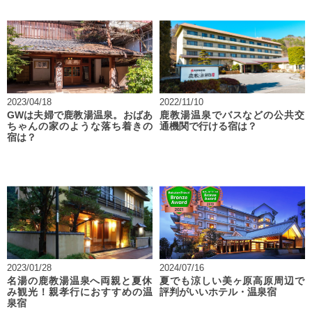
2023/04/18
2022/11/10
GWは夫婦で鹿教湯温泉。おばあ
鹿教湯温泉でバスなどの公共交
ちゃんの家のような落ち着きの
通機関で行ける宿は？
宿は？
2023/01/28
2024/07/16
名湯の鹿教湯温泉へ両親と夏休
夏でも涼しい美ヶ原高原周辺で
み観光！親孝行におすすめの温
評判がいいホテル・温泉宿
泉宿