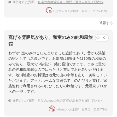
回答された質問：
名湯の鹿教湯温泉へ両親と夏休み観光！親孝行におすすめの温泉宿
たけやんさんの回答（投稿日：2026/4/29）
通報する
寛げる雰囲気があり、和室のみの純和風旅
0
館
わずか9室のみのこじんまりとした旅館であり、昔から湯治
の宿としても名高いです。お部屋は8畳または10畳の和室の
みであり、最大で5名様が一緒に宿泊できます。まさに畳の
みの純和風旅館なのでゆったりと布団でお休みいただけま
す。地消地産のお料理は地元の山の幸等もあり、美味しくい
ただけます。アットホームな雰囲気で、のんびりと寛げ、家
族連れで利用されるのにぴったりの旅館です。元温泉プロか
らの一押しです。
回答された質問：
祖父のために畳の客室がある宿を探しています。鹿教湯温泉でおすすめはどこですか？
hahataさんの回答（投稿日：2025/7/14）