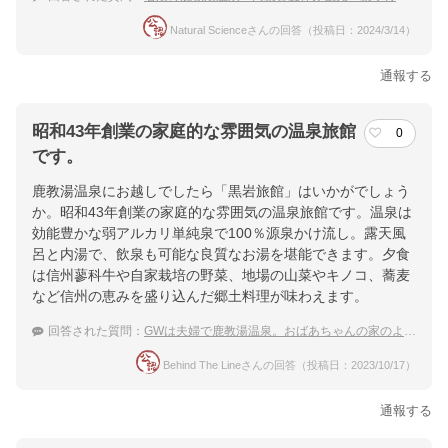
Natural Scienceさんの回答（投稿日：2024/3/14）
通報する
昭和43年創業の家庭的な雰囲気の温泉旅館
0
です。
鹿教湯温泉にお越しでしたら「黒岩旅館」はいかがでしょう
か。昭和43年創業の家庭的な雰囲気の温泉旅館です。温泉は
効能豊かな弱アルカリ単純泉で100％源泉かけ流し。露天風
呂と内湯で、飲泉も可能な良質なお湯を堪能できます。夕食
は信州蓼科牛や自家栽培の野菜、地場の山菜やキノコ、蕎麦
など信州の恵みを盛り込んだ郷土料理が味わえます。
回答された質問：
GWは夫婦で鹿教湯温泉。おばあちゃんの家のような落ち着きの宿は？
Behind The Lineさんの回答（投稿日：2023/10/17）
通報する