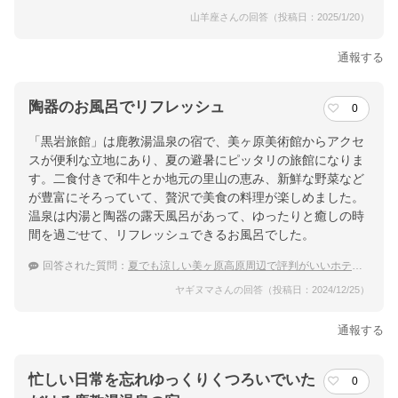
山羊座さんの回答（投稿日：2025/1/20）
通報する
陶器のお風呂でリフレッシュ
0
「黒岩旅館」は鹿教湯温泉の宿で、美ヶ原美術館からアクセ
スが便利な立地にあり、夏の避暑にピッタリの旅館になりま
す。二食付きで和牛とか地元の里山の恵み、新鮮な野菜など
が豊富にそろっていて、贅沢で美食の料理が楽しめました。
温泉は内湯と陶器の露天風呂があって、ゆったりと癒しの時
間を過ごせて、リフレッシュできるお風呂でした。
回答された質問：
夏でも涼しい美ヶ原高原周辺で評判がいいホテル・温泉宿
ヤギヌマさんの回答（投稿日：2024/12/25）
通報する
忙しい日常を忘れゆっくりくつろいでいた
0