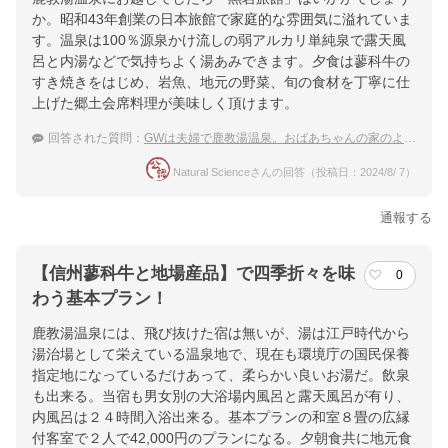
か。昭和43年創業の日本旅館で家庭的な雰囲気に溢れていま
す。温泉は100％源泉かけ流しの弱アルカリ単純泉で露天風
呂と内湯などで気持ちよく湯あみできます。夕食は蓼科牛の
すき焼きをはじめ、岩魚、地元の野菜、旬の食材を丁寧に仕
上げた郷土会席料理が美味しく頂けます。
回答された質問：
GWは夫婦で鹿教湯温泉。おばあちゃんの家のような落ち着きの宿は？
Natural Scienceさんの回答（投稿日：2024/8/ 7）
通報する
【信州蓼科牛と地場産品】で四季折々を味
0
わう基本プラン！
鹿教湯温泉には、飛び抜けた宿は無いが、湯は江戸時代から
湯治場として栄えている温泉地で、現在も環境庁の国民保養
指定地になっているだけあって、柔らかい良いお湯だ。飲泉
も出来る。当宿も男女別の大浴場内風呂と露天風呂が有り、
内風呂は２４時間入浴出来る。基本プランの和室８畳の広縁
付客室で２人で42,000円のプランになる。夕朝食共に地元食