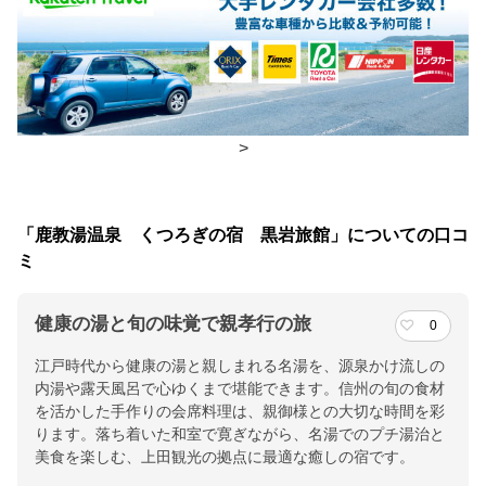
朝食
広間、食事処
夕食
広間、食事処
チェックイン・チェックアウト時間
>
チェックイン
15:00(最終チェックイン：18:00)
チェックアウ
10:00
「鹿教湯温泉 くつろぎの宿 黒岩旅館」についての口コ
ト
ミ
交通アクセス
健康の湯と旬の味覚で親孝行の旅
0
長野新幹線 上田駅より鹿教湯温泉行バス５０分 鹿教湯橋下車
江戸時代から健康の湯と親しまれる名湯を、源泉かけ流しの
１分 中央本線松本駅よりバス５０分（土、日運休）
内湯や露天風呂で心ゆくまで堪能できます。信州の旬の食材
を活かした手作りの会席料理は、親御様との大切な時間を彩
提供：楽天トラベル
ります。落ち着いた和室で寛ぎながら、名湯でのプチ湯治と
楽天トラベルで
美食を楽しむ、上田観光の拠点に最適な癒しの宿です。
ホテル詳細を詳しく見る