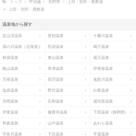
トップ
甲信越
長野県
上田・別所・鹿教湯
上田・別所・鹿教湯
温泉地から探す
定山渓温泉
登別温泉
十勝川温泉
湯の川温泉（北海道）
乳頭温泉
鳴子温泉
秋保温泉
東山温泉
蔵王温泉
銀山温泉
草津温泉
伊香保温泉
万座温泉
四万温泉
鬼怒川温泉
塩原温泉
野沢温泉
白骨温泉
月岡温泉
石和温泉
湯河原温泉
伊東温泉
修善寺温泉
下田温泉（静岡県）
和倉温泉
山中温泉
あわら温泉
宇奈月温泉
下呂温泉
平湯温泉