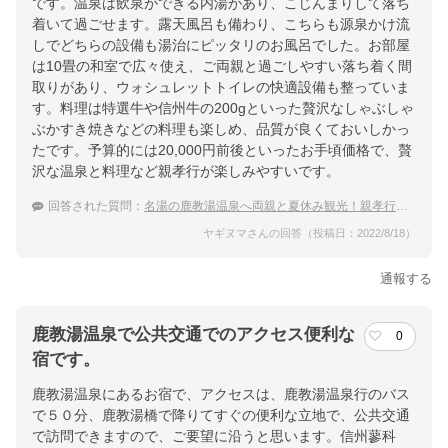
です。温泉は飲泉ができる内湯があり、こじんまりして落ち
着いて過ごせます。露天風呂も備わり、こちらも源泉かけ流
しでどちらの設備も湯治にピッタリのお風呂でした。お部屋
は10畳の和室で広々使え、ご両親と過ごしやすい落ち着く間
取りがあり、ウォシュレットトイレの快適設備も整っていま
す。料理は特選牛や信州牛の200gといった贅沢なしゃぶしゃ
ぶかすき焼きなどの料理も楽しめ、品質が良くておいしかっ
たです。予算的には20,000円前後といったお手頃価格で、贅
沢な温泉と料理など親孝行が楽しみやすいです。
回答された質問：
名湯の鹿教湯温泉へ両親と夏休み観光！親孝行におすすめの温泉宿
ヤギヌマさんの回答（投稿日：2022/8/18）
通報する
鹿教湯温泉で公共交通でのアクセス便利な
0
宿です。
鹿教湯温泉にあるお宿で、アクセスは、鹿教湯温泉行のバス
で５０分、鹿教湯橋で降りてすぐの便利な立地で、公共交通
で訪問できますので、ご要望に沿うと思います。信州蓼科