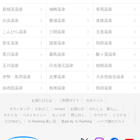
新穂高温泉
城崎温泉
有馬温泉
白浜温泉
勝浦温泉
道後温泉
こんぴら温泉
三朝温泉
玉造温泉
皆生温泉
湯原温泉
別府温泉
黒川温泉
霧島温泉
酸ヶ湯温泉
玉川温泉
日光湯元温泉
箱根温泉
伊勢・鳥羽温泉
志摩温泉
大歩危祖谷温泉
由布院温泉
熱海温泉
指宿温泉
お湯たびとは
ご利用ガイド
Ｇポイント
Ｇランキング
だれどこ
ocruyo
お湯たび
わたしと、暮らし。
キテミヨ
ベストオイシー
モノスポ
野に行く。
カウナラ
ミツケヨ
たびゆかし
Ｇ-Ranking 推し活
食pin by Ｇ-Ranking
ハーブ酒のススメ