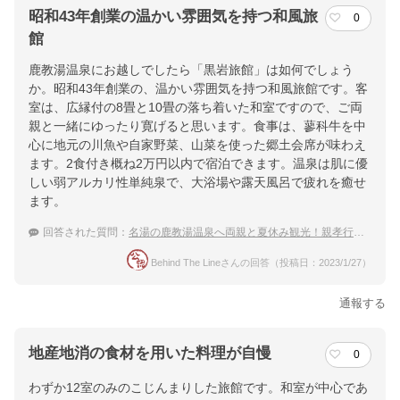
昭和43年創業の温かい雰囲気を持つ和風旅
0
館
鹿教湯温泉にお越しでしたら「黒岩旅館」は如何でしょう
か。昭和43年創業の、温かい雰囲気を持つ和風旅館です。客
室は、広縁付の8畳と10畳の落ち着いた和室ですので、ご両
親と一緒にゆったり寛げると思います。食事は、蓼科牛を中
心に地元の川魚や自家野菜、山菜を使った郷土会席が味わえ
ます。2食付き概ね2万円以内で宿泊できます。温泉は肌に優
しい弱アルカリ性単純泉で、大浴場や露天風呂で疲れを癒せ
ます。
回答された質問：
名湯の鹿教湯温泉へ両親と夏休み観光！親孝行におすすめの温泉宿
Behind The Lineさんの回答（投稿日：2023/1/27）
通報する
地産地消の食材を用いた料理が自慢
0
わずか12室のみのこじんまりした旅館です。和室が中心であ