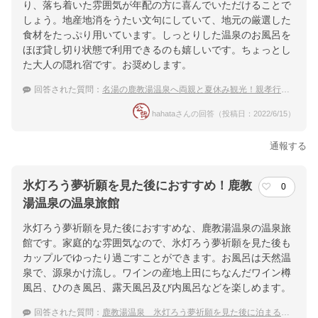
り、落ち着いた雰囲気が年配の方に喜んでいただけることで
しょう。地産地消をうたい文句にしていて、地元の厳選した
食材をたっぷり用いています。しっとりした温泉のお風呂を
ほぼ貸し切り状態で利用できるのも嬉しいです。ちょっとし
た大人の隠れ宿です。お奨めします。
回答された質問：
名湯の鹿教湯温泉へ両親と夏休み観光！親孝行におすすめの温泉宿
hahataさんの回答（投稿日：2022/6/15）
通報する
氷灯ろう夢祈願を見た後におすすめ！鹿教
0
湯温泉の温泉旅館
氷灯ろう夢祈願を見た後におすすめな、鹿教湯温泉の温泉旅
館です。家庭的な雰囲気なので、氷灯ろう夢祈願を見た後も
カップルでゆったり過ごすことができます。お風呂は天然温
泉で、源泉かけ流し。ワインの産地上田にちなんだワイン樽
風呂、ひのき風呂、露天風呂及び内風呂などを楽しめます。
回答された質問：
鹿教湯温泉 氷灯ろう夢祈願を見た後に泊まる温泉宿のおすすめは？