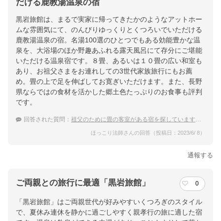
だける鹿教湯温泉の宿
黒岩旅館は、まるで実家に帰ってきたかのようなアットホー
ムな雰囲気にて、のんびりゆっくりとくつろいでいただける
鹿教湯温泉の宿。名湯100選のひとつでもある効能豊かな温
泉を、大浴場のほか野趣あふれる露天風呂にて存分にご堪能
いただける温泉宿です。８畳、あるいは１０畳の広い和室も
あり、お祖父さまをお連れしての3世代家族旅行にもお薦
め。畳の上で足を伸ばしてお寛ぎいただけます。また、長野
県ならではの食材を活かした郷土色たっぷりのお食事も評判
です。
回答された質問：
祖父のために畳の客室がある宿を探しています。鹿教湯温泉でおすすめはどこですか？
ほっこり法師さんの回答（投稿日：2023/6/ 8）
通報する
ご両親との旅行に最適「黒岩旅館」
0
「黒岩旅館」はご両親世代が好みやすいくつろぎのスタイル
で、夏休み連休を静かに過ごしやすく親孝行の旅に適した宿