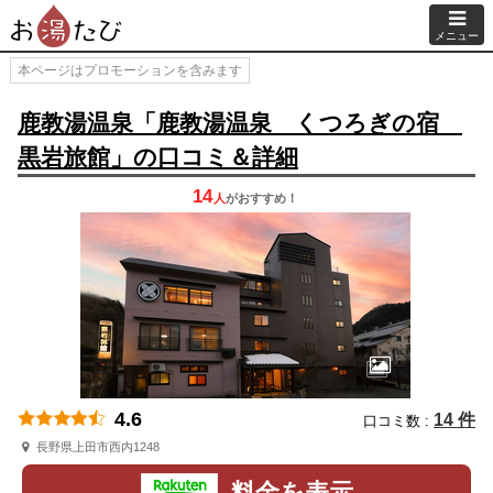
メニュー
本ページはプロモーションを含みます
鹿教湯温泉「鹿教湯温泉 くつろぎの宿
黒岩旅館」の口コミ＆詳細
14
人
が
おすすめ！
4.6
14 件
口コミ数 :
長野県上田市西内1248
料金を表示