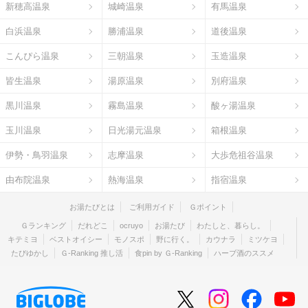
新穂高温泉
城崎温泉
有馬温泉
白浜温泉
勝浦温泉
道後温泉
こんぴら温泉
三朝温泉
玉造温泉
皆生温泉
湯原温泉
別府温泉
黒川温泉
霧島温泉
酸ヶ湯温泉
玉川温泉
日光湯元温泉
箱根温泉
伊勢・鳥羽温泉
志摩温泉
大歩危祖谷温泉
由布院温泉
熱海温泉
指宿温泉
お湯たびとは
ご利用ガイド
Ｇポイント
Ｇランキング
だれどこ
ocruyo
お湯たび
わたしと、暮らし。
キテミヨ
ベストオイシー
モノスポ
野に行く。
カウナラ
ミツケヨ
たびゆかし
Ｇ-Ranking 推し活
食pin by Ｇ-Ranking
ハーブ酒のススメ