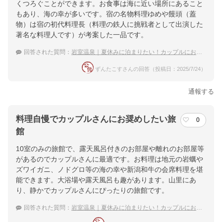
くつろぐことができます。お食事は海に近い場所にあること
もあり、海の幸が多いです。宿の名物料理ゆめや饅頭（蓋
物）は宿の初代料理長（料理の鉄人に挑戦者として出演した
著名な料理人です）が考案した一品です。
回答された質問：
岩室温泉｜夏休みに泊まりたい！カップルにおすすめの宿は？
ずんたこすさんの回答（投稿日：2025/7/24）
通報する
料理自慢でカップルさんにお奨めしたい旅
0
館
10室のみの旅館で、露天風呂付きのお部屋や離れのお部屋等
があるのでカップルさんに最適です。お料理は地元の岩蠣や
ズワイガニ、ノドグロ等の海の幸や新潟和牛の会席料理を堪
能できます。大浴場や露天風呂も趣があります。山里にあ
り、静かでカップルさんにぴったりの旅館です。
回答された質問：
岩室温泉｜夏休みに泊まりたい！カップルにおすすめの宿は？