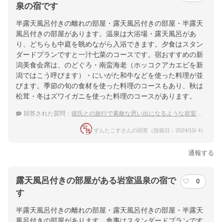
泉の宿です
半露天風呂付きの離れの部屋・露天風呂付きの部屋・半露天
風呂付きの部屋があります。温泉は大浴場・露天風呂があ
り、どちらも中庭を眺めながら入浴できます。夕食はスタン
ダードプランですと一汁七菜のコースです。宿おすすめの新
潟美食会席は、のどぐろ・南蛮海老（ホッコクアカエビを新
潟ではこう呼びます）・にいがた和牛などを使った料理が並
びます。季節の旬の食材を使った料理のコースもあり、秋は
松茸・冬はズワイガニを使った料理のコースがあります。
回答された質問：
彼氏との旅行で素敵な思い出になるような岩室温泉の宿は？
ずんたこすさんの回答（投稿日：2024/10/ 4）
通報する
露天風呂付きの部屋がある岩室温泉の宿で
0
す
半露天風呂付きの離れの部屋・露天風呂付きの部屋・半露天
風呂付きの部屋があります。食事はスタンダードプランです