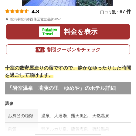
4.8
67 件
口コミ数 :
新潟県新潟市西蒲区岩室温泉905-1
料金を表示
割引クーポンをチェック
十室の数寄屋造りの宿ですので、静かなゆったりした時間
を過ごして頂けます。
「岩室温泉 著莪の里 ゆめや」のホテル詳細
温泉
お風呂の種類
温泉、大浴場、露天風呂、天然温泉
泉質
弱アルカリ泉、硫黄塩泉、硫酸温泉