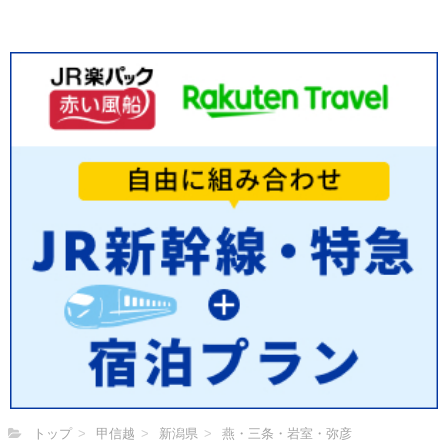
トップ
甲信越
新潟県
燕・三条・岩室・弥彦