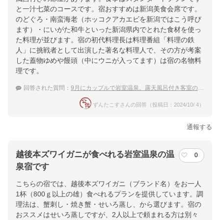
と一汁七菜のコースです。宿おすすめは新潟美食会席です。
のどぐろ・南蛮海老（ホッコクアカエビを新潟ではこう呼び
ます）・にいがた和牛といった新潟県内でとれた食材を使っ
た料理が並びます。宿の初代料理長は料理番組「料理の鉄
人」に挑戦者として出演した著名な料理人で、その方が考案
した蓋物ゆめや饅頭（中にウニが入ってます）は宿の名物料
理です。
回答された質問：
9月にカップルで岩室温泉。露天風呂付き客室の宿でゆっくり日本酒を楽しみたい
ずんたこすさんの回答（投稿日：2024/10/ 4）
通報する
越後本ズワイガニが食べれる岩室温泉の温
0
泉宿です
こちらの宿では、越後本ズワイガニ（ブランド名）をお一人
1杯（800ｇ以上の雄）食べれるプランを提供しています。調
理法は、蟹刺し・焼き蟹・せいろ蒸し、から選びます。宿の
おススメはせいろ蒸しですが、2人以上で頼まれる方は別々