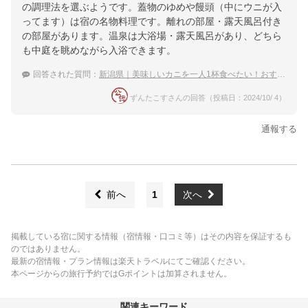
の調理法を選ぶようです。蓋物のゆめや饅頭（中にウニが入
ってます）は宿の名物料理です。離れの部屋・露天風呂付き
の部屋があります。温泉は大浴場・露天風呂があり、どちら
も中庭を眺めながら入浴できます。
回答された質問：
新潟県｜美味しいカニを一人1杯食べたい！おすすめの宿は？
ずんたこすさんの回答（投稿日：2024/10/ 4）
通報する
前へ
1
次へ
掲載している宿に関する情報（宿情報・口コミ等）はその内容を保証するも
のではありません。
最新の宿情報・プラン情報は楽天トラベルにてご確認ください。
本ページからの旅行予約ではGポイントは加算されません。
関連キーワード