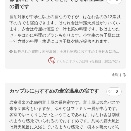
の宿です
宿泊対象が中学生以上の宿なのですが、はなれ舎のみ12歳以
下の方でも宿泊できます。はなれ舎は半露天風呂がついてい
ます。夕食は母屋の個室で一汁七菜の料理です。秋はまつた
け・冬はかに料理のプランもあります。小学生のお子様には
一汁六菜の料理・幼児にはお子様夕膳が提供されます。
回答された質問：
岩室温泉｜子連れ家族におすすめ！春休みに泊まりたい宿は？
ずんたこすさんの回答（投稿日：2025/7/24）
通報する
カップルにおすすめの岩室温泉の宿です
0
岩室温泉の老舗宿富士屋の系列宿です。富士屋は観光バスで
来る団体客もいますが、ゆめやはファミリー層が中心です。
客室でゆっくりしたいということであれば、はなれ舎は別荘
のような感覚でいられるのでおすすめです。共同の露天風呂
は野天風呂に入浴しているような感覚で、樹木を眺めながら