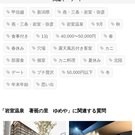
甲信越
新潟県
燕・三条・岩室・弥彦
燕・三条・岩室・弥彦
岩室温泉
9月
秋
食事付き
1泊
40,000〜50,000円
春
春休み
穴場
露天風呂付き客室
カニ
部屋食
個室
カニ料理
夏休み
北陸
デート
プチ贅沢
50,000円以下
冬
年末年始
思い出
「岩室温泉 著莪の里 ゆめや」に関連する質問