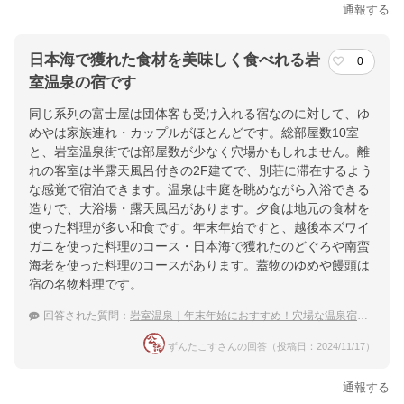
通報する
日本海で獲れた食材を美味しく食べれる岩
0
室温泉の宿です
同じ系列の富士屋は団体客も受け入れる宿なのに対して、ゆ
めやは家族連れ・カップルがほとんどです。総部屋数10室
と、岩室温泉街では部屋数が少なく穴場かもしれません。離
れの客室は半露天風呂付きの2F建てで、別荘に滞在するよう
な感覚で宿泊できます。温泉は中庭を眺めながら入浴できる
造りで、大浴場・露天風呂があります。夕食は地元の食材を
使った料理が多い和食です。年末年始ですと、越後本ズワイ
ガニを使った料理のコース・日本海で獲れたのどぐろや南蛮
海老を使った料理のコースがあります。蓋物のゆめや饅頭は
宿の名物料理です。
回答された質問：
岩室温泉｜年末年始におすすめ！穴場な温泉宿・ホテルは？
ずんたこすさんの回答（投稿日：2024/11/17）
通報する