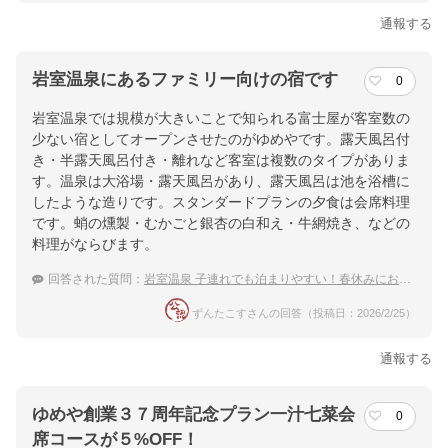
通報する
岩室温泉にあるファミリー向けの宿です
0
岩室温泉では規模が大きいことで知られる富士屋が客室数の
少ない宿としてオープンさせたのがゆめやです。露天風呂付
き・半露天風呂付き・離れなど客室は複数のタイプがありま
す。温泉は大浴場・露天風呂があり、露天風呂は池を浴槽に
したような造りです。スタンダードプランの夕食は会席料理
です。蛸の燻製・むかごと銀杏の白和え・牛網焼き、などの
料理がならびます。
回答された質問：
岩室温泉 子連れでも泊まりやすい！春休みにおすすめな穴場な宿は？
ずんたこすさんの回答（投稿日：2026/2/25）
通報する
ゆめや創業３７周年記念プラン一汁七菜会
0
席コースが５%OFF！