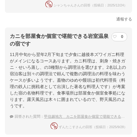
シャンちゃんさんの回答（投稿日：2025/12/24）
通報する
カニを部屋食か個室で堪能できる岩室温泉
0
の宿です
11月中旬から翌年2月下旬まで夕食に越後本ズワイガニ料理
がメインになるコースあります。カニ料理は、刺身・焼きガ
ニ・せいろ蒸し、の3種類から調理法を選びます。2名以上の
宿泊客は別々の調理法で頼んで複数の調理法の料理を味わう
ケースが多いようです。蓋物のゆめや饅頭は初代料理長（料
理の鉄人に挑戦者として出演した著名な料理人です）が考案
した宿の名物料理です。食事場所は部屋食か個室食事処にな
ります。露天風呂は木々に囲まれているので、野天風呂のよ
うです。
回答された質問：
甲信越地方 カニを部屋食か個室で堪能できる温泉宿
ずんたこすさんの回答（投稿日：2025/9/28）