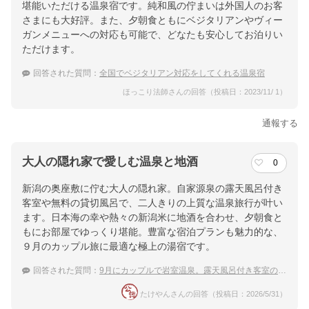
堪能いただける温泉宿です。純和風の佇まいは外国人のお客
提供：楽天トラベル
さまにも大好評。また、夕朝食ともにベジタリアンやヴィー
楽天トラベルで
ガンメニューへの対応も可能で、どなたも安心してお泊りい
ただけます。
ホテル詳細を詳しく見る
回答された質問：
全国でベジタリアン対応をしてくれる温泉宿
ほっこり法師さんの回答（投稿日：2023/11/ 1）
通報する
大人の隠れ家で愛しむ温泉と地酒
0
新潟の奥座敷に佇む大人の隠れ家。自家源泉の露天風呂付き
客室や無料の貸切風呂で、二人きりの上質な温泉旅行が叶い
ます。日本海の幸や熱々の新潟米に地酒を合わせ、夕朝食と
もにお部屋でゆっくり堪能。豊富な宿泊プランも魅力的な、
９月のカップル旅に最適な極上の湯宿です。
回答された質問：
9月にカップルで岩室温泉。露天風呂付き客室の宿でゆっくり日本酒を楽しみたい
たけやんさんの回答（投稿日：2026/5/31）