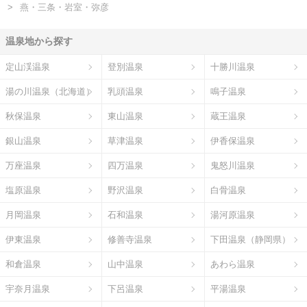
燕・三条・岩室・弥彦
温泉地から探す
定山渓温泉
登別温泉
十勝川温泉
湯の川温泉（北海道）
乳頭温泉
鳴子温泉
秋保温泉
東山温泉
蔵王温泉
銀山温泉
草津温泉
伊香保温泉
万座温泉
四万温泉
鬼怒川温泉
塩原温泉
野沢温泉
白骨温泉
月岡温泉
石和温泉
湯河原温泉
伊東温泉
修善寺温泉
下田温泉（静岡県）
和倉温泉
山中温泉
あわら温泉
宇奈月温泉
下呂温泉
平湯温泉