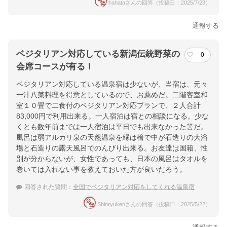
hahataさんの回答（投稿日：2025/7/23）
通報する
ベジタリアン対応している新潟伝統野菜の
0
会席コースが有る！
ベジタリアン対応している温泉宿は少ないが、当宿は、元々
一汁八菜料理を得意としているので、お薦めだ。二階客室和
室１０畳で二食付のベジタリアン対応プランで、２人合計
83,000円で利用出来る。一人宿泊は宿との相談になる。少な
くとも数年前までは一人宿泊は平日でも出来なかった筈だ。
風呂は弱アルカリ泉の天然温泉を縁は檜で中が石造りの大浴
場と石造りの露天風呂でのんびり出来る。お友達は国籍、性
別が分からないが、女性であっても、日本の風呂はタオルを
巻いては入れない事を教えておいた方が良いだろう。
回答された質問：
全国でベジタリアン対応をしてくれる温泉宿
Shinryukenさんの回答（投稿日：2025/5/22）