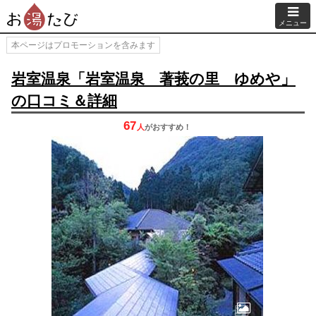
メニュー
本ページはプロモーションを含みます
岩室温泉「岩室温泉 著莪の里 ゆめや」
の口コミ＆詳細
67
人
が
おすすめ！