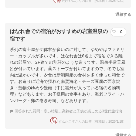
たけやんさんの回答（投稿日：2025/4/21）
通報する
はなれ舎での宿泊がおすすめの岩室温泉の
0
宿です
系列の富士屋が団体客が多いのに対して、ゆめやはファミリ
ー・カップルが多いです。はなれ舎は6名まで宿泊できる離
れの部屋で、2F建ての別荘のような造りです。温泉半露天風
呂が付いています。薪ストーブが付いてますので、冬でも室
内は温かいです。夕食は新潟県産の食材を多く使った和食で
す。お造りに近海で獲れた南蛮海老・チーズ豆腐の西京焼
き・蓋物のゆめや饅頭（中に雲丹が入っている宿の名物料
理）などあります。お子様用の食事もあり、海老フライ・ハ
ンバーグ・卵の巻き寿司、などあります。
回答された質問：
寒い時期、高齢者と子供が楽しめる3世代旅行向きのおすすめ温泉宿は？
ずんたこすさんの回答（投稿日：2025/1/18）
通報する