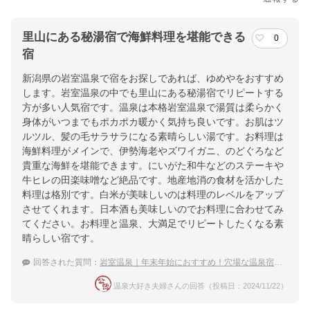
里山にある秘湯宿で海鮮料理を堪能できる
0
宿
新潟県の岩室温泉で宿をお探しであれば、ゆめやをおすすめ
します。岩室温泉の中でも里山にある秘湯宿でリピートする
方が多い人気宿です。温泉は本格岩室温泉で湯質は柔らかく
身体がいつまでもポカポカ暖かく気持ち良いです。お肌はツ
ルツル、髪の毛サラサラになる素晴らしい湯です。お料理は
海鮮料理がメインで、伊勢海老やズワイガニ、のどぐろなど
貴重な海鮮を堪能できます。にいがた和牛などのステーキや
牛ヒレの田楽味噌など絶品です。地産地消の食材を活かした
料理は格別です。白米が美味しいのは料理のレベルをアップ
させてくれます。日本酒も美味しいのでお料理に合わせてみ
てください。お料理と温泉、大満足でリピートしたくなる素
晴らしい宿です。
回答された質問：
岩室温泉｜年末年始におすすめ！穴場な温泉宿・ホテルは？
温泉大好き夫婦さんの回答（投稿日：2024/11/22）