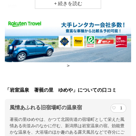
効能
神経痛、冷え性、慢性消化器病
食事場所
朝食
個室、食事処
夕食
部屋、個室
チェックイン・チェックアウト時間
>
チェックイン
14:00(最終チェックイン：17:30)
チェックアウ
11:00
「岩室温泉 著莪の里 ゆめや」についての口コミ
ト
風情あふれる旧宿場町の温泉宿
1
交通アクセス
著莪の里ゆめやは、かつて北国街道の宿場町として栄えた風
上越新幹線 燕三条駅下車後車で３０分／ＪＲ越後線 岩室駅下
情ある街並みのなかに佇む、新潟県は岩室温泉の宿。効能豊
車後車で７分
かな温泉を、大浴場のほか趣のある露天風呂などで存分にご