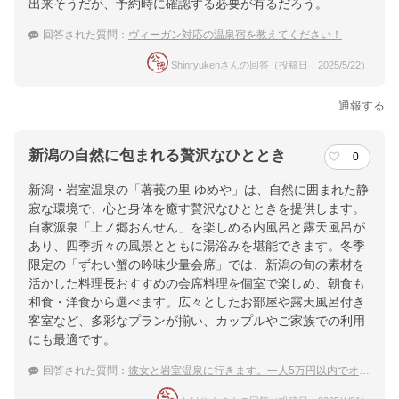
出来そうだが、予約時に確認する必要が有るだろう。
回答された質問：
ヴィーガン対応の温泉宿を教えてください！
Shinryukenさんの回答（投稿日：2025/5/22）
通報する
新潟の自然に包まれる贅沢なひととき
0
新潟・岩室温泉の「著莪の里 ゆめや」は、自然に囲まれた静
寂な環境で、心と身体を癒す贅沢なひとときを提供します。
自家源泉「上ノ郷おんせん」を楽しめる内風呂と露天風呂が
あり、四季折々の風景とともに湯浴みを堪能できます。冬季
限定の「ずわい蟹の吟味少量会席」では、新潟の旬の素材を
活かした料理長おすすめの会席料理を個室で楽しめ、朝食も
和食・洋食から選べます。広々としたお部屋や露天風呂付き
客室など、多彩なプランが揃い、カップルやご家族での利用
にも最適です。
回答された質問：
彼女と岩室温泉に行きます。一人5万円以内でオススメの宿を教えてください。