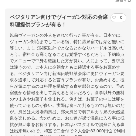
通報する
ベジタリアン向けでヴィーガン対応の会席
0
料理提供プランが有る！
以前ヴィーガンの外人を連れて行った事が有る。日本では、
ヴィーガン対応までしている宿、特に温泉宿では殆ど無いに
等しい。まして関東以外でとなるとかなりハードルは高いだ
ろう。宿料金も高くなることは覚悟すべきだろう。予約時点
でメニューで中身を確認した方が良い。人によって、要求度
は違うので、ご本人に夕朝食ともに確認する事をお薦めす
る。ベジタリアン向け新潟伝統野菜会席に更にヴィーガン要
求を追求して対応すると言うプランが有り、お薦めする。彼
らが気にするのは料理を構成する食材部分になるので、予め
宿側から情報を出して貰えると良いだろう。食事以外の無料
のつまみやお菓子も含まれる。例えば、お菓子の中には卵を
使っているものが多い。実際は食べて判るものでは無いのだ
が。風呂は大浴場内風呂、露天風呂で弱アルカリ泉の天然温
泉を楽しめる。念のために、お友達が裸で温泉に入る事に抵
抗が無い事をお祈りする。日本はバスタオルで湯舟に入る事
は出来無いので。和室で二食付で２人合計83,000円位で利用