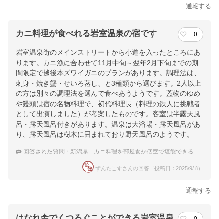
通報する
カニ料理が食べれる岩室温泉の宿です
0
岩室温泉街のメインストリートから小道を入ったところにあ
ります。カニ漁に合わせて11月中旬～翌年2月下旬までの期
間限定で越後本ズワイガニのプランがあります。調理法は、
刺身・焼き蟹・せいろ蒸し、と3種類から選びます。2人以上
の方は別々の調理法を選んで食べあうようです。蓋物のゆめ
や饅頭は宿の名物料理で、初代料理長（料理の鉄人に挑戦者
として出演しました）が考案したものです。客室は半露天風
呂・露天風呂付きがあります。温泉は大浴場・露天風呂があ
り、露天風呂は樹木に囲まれており野天風呂のようです。
回答された質問：
新潟県 カニ料理を部屋食か個室で堪能できる温泉宿
ずんたこすさんの回答（投稿日：2025/9/ 8）
通報する
はなれ舎でくつろぐことができる岩室温泉
0