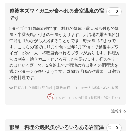
越後本ズワイガニが食べれる岩室温泉の宿
0
です
8タイプ全11部屋の宿です。離れの部屋・露天風呂付きの部
屋・半露天風呂付きの部屋があります。大浴場の露天風呂は
中庭を眺めながら入浴することができ、野天風呂のようで
す。こちらの宿では11月中旬～翌年2月下旬まで越後本ズワ
イガニがお一人一杯程度食べれるプランがあります。料理方
法は刺身・焼きガニ・せいろ蒸しから選びます。宿のおすす
めはせいろ蒸しで、2名以上でご宿泊の方は別々の調理法を
選ぶパターンが多いようです。蓋物の「ゆめや饅頭」は宿の
名物料理です。
回答された質問：
甲信越｜家族旅行！カニを一人1杯食べられる宿のおすすめは？
ずんたこすさんの回答（投稿日：2024/11/ 4）
通報する
部屋・料理の選択肢がいろいろある岩室温
0