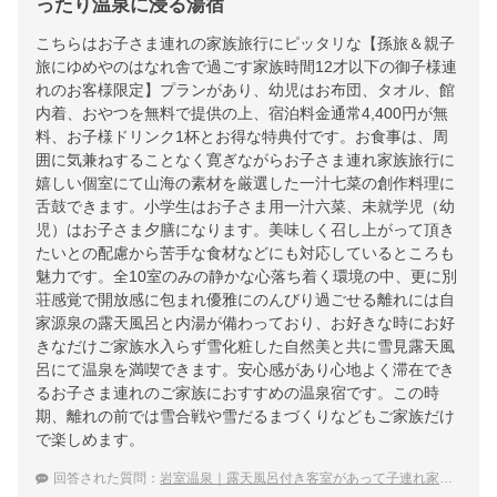
ったり温泉に浸る湯宿
こちらはお子さま連れの家族旅行にピッタリな【孫旅＆親子
旅にゆめやのはなれ舎で過ごす家族時間12才以下の御子様連
れのお客様限定】プランがあり、幼児はお布団、タオル、館
内着、おやつを無料で提供の上、宿泊料金通常4,400円が無
料、お子様ドリンク1杯とお得な特典付です。お食事は、周
囲に気兼ねすることなく寛ぎながらお子さま連れ家族旅行に
嬉しい個室にて山海の素材を厳選した一汁七菜の創作料理に
舌鼓できます。小学生はお子さま用一汁六菜、未就学児（幼
児）はお子さま夕膳になります。美味しく召し上がって頂き
たいとの配慮から苦手な食材などにも対応しているところも
魅力です。全10室のみの静かな心落ち着く環境の中、更に別
荘感覚で開放感に包まれ優雅にのんびり過ごせる離れには自
家源泉の露天風呂と内湯が備わっており、お好きな時にお好
きなだけご家族水入らず雪化粧した自然美と共に雪見露天風
呂にて温泉を満喫できます。安心感があり心地よく滞在でき
るお子さま連れのご家族におすすめの温泉宿です。この時
期、離れの前では雪合戦や雪だるまづくりなどもご家族だけ
で楽しめます。
回答された質問：
岩室温泉｜露天風呂付き客室があって子連れ家族におすすめの宿は？