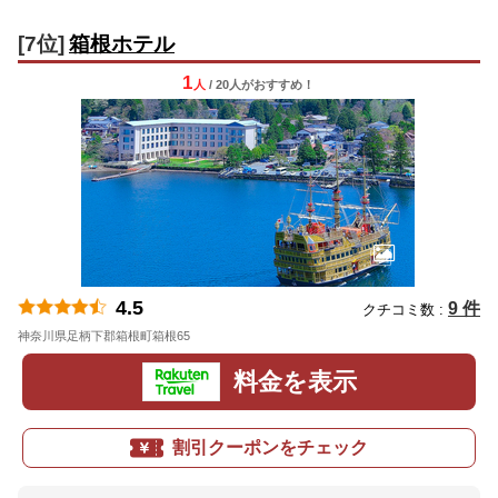
[7位]
箱根ホテル
1
人
/ 20人
が
おすすめ！
4.5
9 件
クチコミ数 :
神奈川県足柄下郡箱根町箱根65
地図
料金を表示
割引クーポンをチェック