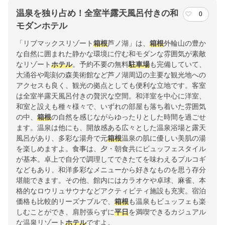
温泉を独り占め！全室半露天風呂付きの和
0
モダンホテル
「リブマックスリゾート
箱根
芦ノ湖」は、
箱根
外輪山の豊か
な自然に囲まれた静かな環境に佇む和モダンな雰囲気が素敵
なリゾート
ホテル
。予約不要の無料
駐車場
も完備していて、
大涌谷や彫刻の森美術館など芦ノ湖周辺の主要な観光地への
アクセスも良く、観光の拠点としても便利な立地です。客室
は全室半露天風呂付きの贅沢な空間。和洋室を中心に洋室、
和室と設えも種々様々で、いずれの部屋も落ち着いた雰囲気
の中、
箱根
の自然を感じながらゆったりとした時間を過ごせ
ます。温泉は他にも、開放感ある広々とした温泉浴場と露天
風呂があり、多彩な湯舟で元
箱根
温泉の肌に優しい美肌の湯
を楽しめますよ。食事は、夕・朝食共にビュッフェスタイル
が基本。卓上で自分で調理してできたてを味わえるプルコギ
などもあり、和洋多彩なメニューから好きなものを思う存分
堪能できます。その他、館内にはカラオケや卓球、麻雀、本
格的なロウリュサウナなどアクティビティ施設も充実。宿泊
価格も比較的リーズナブルで、
箱根
も温泉もビュッフェも楽
しむことができ、肩肘張らずに
平日
を満喫できるカジュアル
な温泉リゾート
ホテル
ですよ。