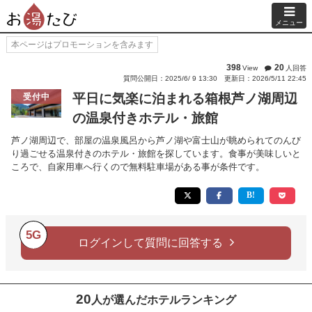
メニュー
本ページはプロモーションを含みます
398
20
View
人回答
質問公開日：2025/6/ 9 13:30
更新日：2026/5/11 22:45
平日に気楽に泊まれる箱根芦ノ湖周辺
受付中
の温泉付きホテル・旅館
芦ノ湖周辺で、部屋の温泉風呂から芦ノ湖や富士山が眺められてのんび
り過ごせる温泉付きのホテル・旅館を探しています。食事が美味しいと
ころで、自家用車へ行くので無料駐車場がある事が条件です。
5G
ログインして質問に回答する
20
人が選んだホテルランキング