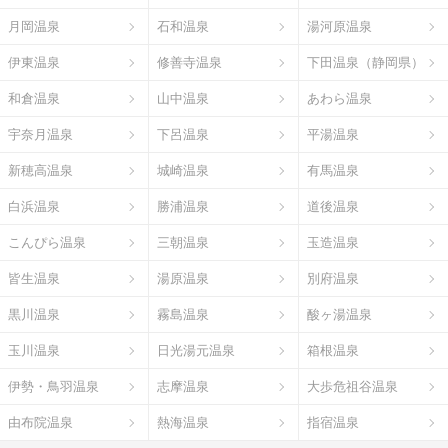
月岡温泉
石和温泉
湯河原温泉
伊東温泉
修善寺温泉
下田温泉（静岡県）
和倉温泉
山中温泉
あわら温泉
宇奈月温泉
下呂温泉
平湯温泉
新穂高温泉
城崎温泉
有馬温泉
白浜温泉
勝浦温泉
道後温泉
こんぴら温泉
三朝温泉
玉造温泉
皆生温泉
湯原温泉
別府温泉
黒川温泉
霧島温泉
酸ヶ湯温泉
玉川温泉
日光湯元温泉
箱根温泉
伊勢・鳥羽温泉
志摩温泉
大歩危祖谷温泉
由布院温泉
熱海温泉
指宿温泉