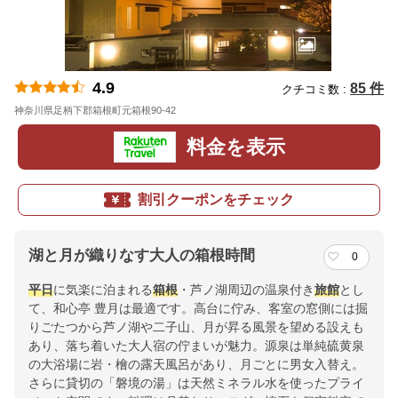
4.9
85 件
クチコミ数 :
神奈川県足柄下郡箱根町元箱根90-42
地図
料金を表示
割引クーポンをチェック
湖と月が織りなす大人の箱根時間
0
平日
に気楽に泊まれる
箱根
・芦ノ湖周辺の温泉付き
旅館
とし
て、和心亭 豊月は最適です。高台に佇み、客室の窓側には掘
りごたつから芦ノ湖や二子山、月が昇る風景を望める設えも
あり、落ち着いた大人宿の佇まいが魅力。源泉は単純硫黄泉
の大浴場に岩・檜の露天風呂があり、月ごとに男女入替え。
さらに貸切の「磐境の湯」は天然ミネラル水を使ったプライ