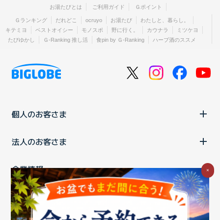
お湯たびとは
ご利用ガイド
Ｇポイント
Ｇランキング
だれどこ
ocruyo
お湯たび
わたしと、暮らし。
キテミヨ
ベストオイシー
モノスポ
野に行く。
カウナラ
ミツケヨ
たびゆかし
Ｇ-Ranking 推し活
食pin by Ｇ-Ranking
ハーブ酒のススメ
個人のお客さま
法人のお客さま
企業情報
×
ご利用中の方