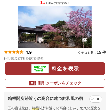
1
人
/ 20人
が
おすすめ！
4.9
15 件
クチコミ数 :
神奈川県足柄下郡箱根町箱根521
地図
料金を表示
割引クーポンをチェック
箱根関所跡近くの高台に建つ純和風の宿
0
匠の宿佳松は、
箱根
関所跡近くの高台に佇み、悠久の歴史を