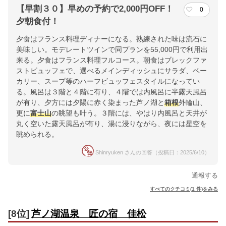
【早割３０】早めの予約で2,000円OFF！
0
夕朝食付！
夕食はフランス料理ディナーになる。熟練された味は流石に
美味しい。モデレートツインで同プランを55,000円で利用出
来る。夕食はフランス料理フルコース。朝食はブレックファ
ストビュッフェで、選べるメインディッシュにサラダ、ベー
カリー、スープ等のハーフビュッフェスタイルになってい
る。風呂は３階と４階に有り、４階では内風呂に半露天風呂
が有り、夕方には夕陽に赤く染まった芦ノ湖と
箱根
外輪山、
更に
富士山
の眺望も叶う。３階には、やはり内風呂と天井が
丸く空いた露天風呂が有り、湯に浸りながら、夜には星空を
眺められる。
Shinryuken さんの回答（投稿日：2025/6/10）
通報する
すべてのクチコミ(1 件)をみる
[8位]
芦ノ湖温泉 匠の宿 佳松