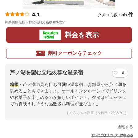
4.1
55 件
クチコミ数 :
神奈川県足柄下郡箱根町元箱根103-227
地図
料金を表示
割引クーポンをチェック
芦ノ湖を望む立地抜群な温泉宿
0
箱根
・芦ノ湖の見た目も可愛い温泉宿。お部屋から芦ノ湖を
眺めることもできますよ。オールインクルーシブでドリンク
やお菓子が楽しめるのが嬉しいポイント。夕食はビュッフェ
で写真映えしそうな品数多い料理が並びます。
まぐろ さんの回答（投稿日：2025/7/ 1）
通報する
すべてのクチコミ(1 件)をみる