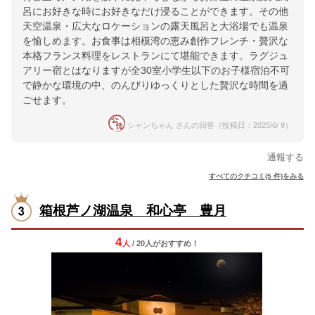
呂にお好きな時にお好きなだけ浸ることができます。その他
天空温泉・広大なロケーションの露天風呂と大浴場でも温泉
を愉しめます。お食事は相模湾の恵み創作フレンチ・贅沢な
本格フランス料理をレストランにて堪能できます。ラグジュ
アリー宿とはなりますが全30室小学生以下のお子様宿泊不可
で静かな環境の中、のんびりゆっくりとした贅沢な時間を過
ごせます。
シャンちゃん さんの回答（投稿日：2025/6/ 9）
通報する
すべてのクチコミ(5 件)をみる
箱根芦ノ湖温泉 和心亭 豊月
4
人
/ 20人
が
おすすめ！