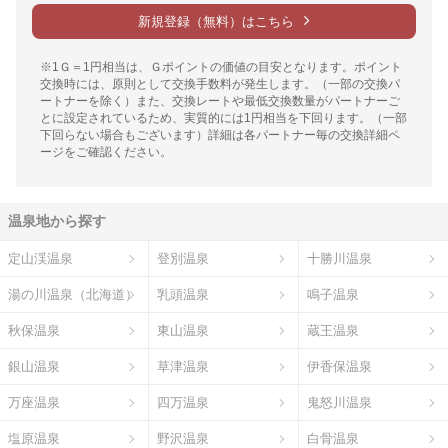
新規登録（無料）はこちら
※1Ｇ＝1円相当は、Ｇポイントの価値の目安となります。ポイント
交換時には、原則として交換手数料が発生します。（一部の交換パ
ートナーを除く）また、交換レートや最低交換数量がパートナーご
とに設定されているため、実質的には1円相当を下回ります。（一部
下回らない場合もございます）詳細は各パートナー毎の交換詳細ペ
ージをご確認ください。
温泉地から探す
定山渓温泉
登別温泉
十勝川温泉
湯の川温泉（北海道）
乳頭温泉
鳴子温泉
秋保温泉
東山温泉
蔵王温泉
銀山温泉
草津温泉
伊香保温泉
万座温泉
四万温泉
鬼怒川温泉
塩原温泉
野沢温泉
白骨温泉