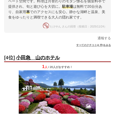
ベート空間です。料理は月替わりのモダン懐石を個室料亭で
提供され、旬と遊び心を大切に。
駐車場
は無料で20台分あ
り、自家用
車
でのアクセスにも安心。静かな湖畔と温泉、美
食をゆったりと満喫できる大人の隠れ家です。
たけやん さんの回答（投稿日：2025/11/24）
通報する
すべてのクチコミ(4 件)をみる
[4位]
小田急 山のホテル
1
人
/ 20人
が
おすすめ！