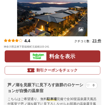
4.4
23 件
クチコミ数 :
神奈川県足柄下郡箱根町元箱根103-241
地図
料金を表示
割引クーポンをチェック
芦ノ湖を見眼下に見下ろす抜群のロケーシ
0
ョンが自慢の温泉宿
こちらはご希望通り、無料
駐車場
完備で全30室温泉露天風呂
付客室で芦ノ湖を眼下に見下ろしながらお部屋の温泉露天風