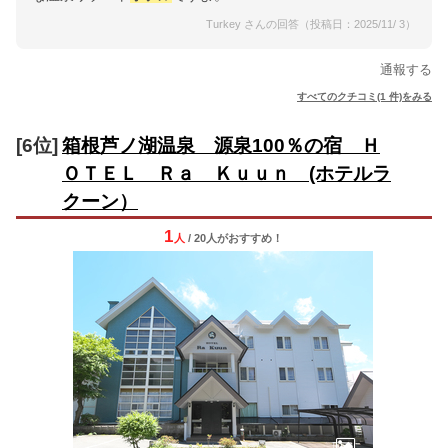
Turkey さんの回答（投稿日：2025/11/ 3）
通報する
すべてのクチコミ(1 件)をみる
[6位]
箱根芦ノ湖温泉 源泉100％の宿 Ｈ
ＯＴＥＬ Ｒａ Ｋｕｕｎ (ホテルラ
クーン）
1
人
/ 20人
が
おすすめ！