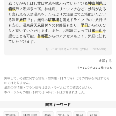
感じながらしばし非日常感を味わっていただける
神奈川県
は
箱根
芦ノ湖温泉の宿。神経痛、リュウマチなどに効能がある
と言われる天然温泉を、たっぷりの湯量にてご堪能いただけ
る温泉
旅館
です。無料の
駐車場
を備えドライブでのご旅行で
も安心。温泉露天風呂付きのお部屋もあり、
平日
からのんび
りと寛いでいただけます。また、お部屋によっては
富士山
を
望むことも可能。
首都圏
からのアクセスもよく、気軽に訪れ
ていただけます。
ほっこり法師 さんの回答（投稿日：2025/6/10）
通報する
すべてのクチコミ(1 件)をみる
掲載している宿に関する情報（宿情報・口コミ等）はその内容を保証するも
のではありません。
最新の宿情報・プラン情報は楽天トラベルにてご確認ください。
本ページからの旅行予約ではGポイントは加算されません。
関連キーワード
首都圏
神奈川県
箱根
富士山
平日
旅館