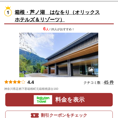
箱根・芦ノ湖 はなをり（オリックス
ホテルズ＆リゾーツ）
6
人
/ 20人
が
おすすめ！
4.4
45 件
クチコミ数 :
神奈川県足柄下郡箱根町元箱根桃源台160
地図
料金を表示
割引クーポンをチェック