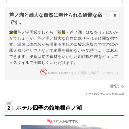
芦ノ湖と雄大な自然に魅せられる綺麗な宿
0
です。
箱根
芦ノ湖周辺でしたら「
箱根
・芦ノ湖 はなをり」はいか
がでしょうか。芦ノ湖と雄大な自然に魅せられる綺麗な宿で
す。温泉は体の芯から温まる美肌の炭酸水素塩泉で大浴場や
露天風呂やサウナなどで絶景を眺めながら気持ちよく湯あみ
できます。夕食は旬の食材を活かした創作風料理をビュッフ
ェスタイルで美味しくいただけます。
Natural Science さんの回答（投稿日：2026/5/11）
通報する
すべてのクチコミ(6 件)をみる
ホテル四季の館箱根芦ノ湖
5
人
/ 20人
が
おすすめ！