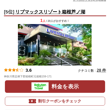
[5位]
リブマックスリゾート箱根芦ノ湖
1
人
/ 20人
が
おすすめ！
3.6
28 件
クチコミ数 :
神奈川県足柄下郡箱根町元箱根159-171
地図
料金を表示
割引クーポンをチェック