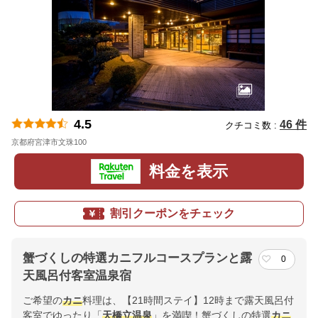
4.5
46 件
クチコミ数 :
京都府宮津市文珠100
地図
料金を表示
割引クーポンをチェック
蟹づくしの特選カニフルコースプランと露
0
天風呂付客室温泉宿
ご希望の
カニ
料理は、【21時間ステイ】12時まで露天風呂付
客室でゆったり「
天橋立温泉
」を満喫！蟹づくしの特選
カニ