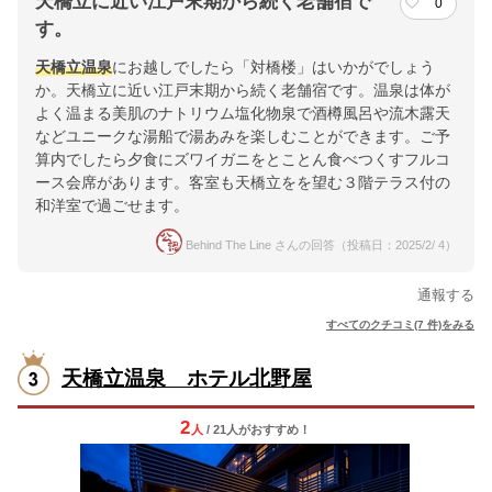
天橋立に近い江戸末期から続く老舗宿で
0
す。
天橋立温泉
にお越しでしたら「対橋楼」はいかがでしょう
か。天橋立に近い江戸末期から続く老舗宿です。温泉は体が
よく温まる美肌のナトリウム塩化物泉で酒樽風呂や流木露天
などユニークな湯船で湯あみを楽しむことができます。ご予
算内でしたら夕食にズワイガニをとことん食べつくすフルコ
ース会席があります。客室も天橋立をを望む３階テラス付の
和洋室で過ごせます。
Behind The Line さんの回答（投稿日：2025/2/ 4）
通報する
すべてのクチコミ(7 件)をみる
天橋立温泉 ホテル北野屋
2
人
/ 21人
が
おすすめ！