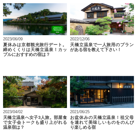
2023/06/09
2022/12/06
夏休みは京都観光旅行デート。
天橋立温泉で一人旅用のプラン
締めくくりは天橋立温泉！カッ
がある宿を教えて下さい！
プルにおすすめの宿は？
2023/04/02
2021/06/25
天橋立温泉へ女子3人旅。部屋食
お盆休みの天橋立温泉！祖父母
で女子会トークも盛り上がれる
を連れて美味しいものをのんび
温泉宿は？
り楽しめる宿