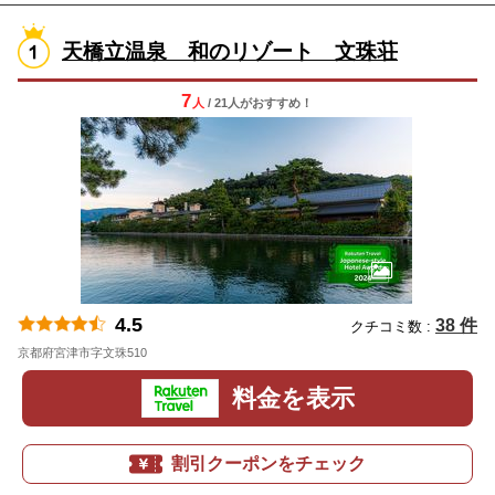
天橋立温泉 和のリゾート 文珠荘
7
人
/ 21人
が
おすすめ！
4.5
38 件
クチコミ数 :
京都府宮津市字文珠510
地図
料金を表示
割引クーポンをチェック