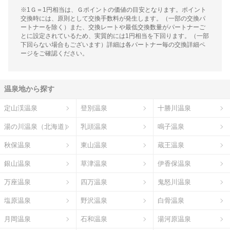
※1Ｇ＝1円相当は、Ｇポイントの価値の目安となります。ポイント
交換時には、原則として交換手数料が発生します。（一部の交換パ
ートナーを除く）また、交換レートや最低交換数量がパートナーご
とに設定されているため、実質的には1円相当を下回ります。（一部
下回らない場合もございます）詳細は各パートナー毎の交換詳細ペ
ージをご確認ください。
温泉地から探す
定山渓温泉
登別温泉
十勝川温泉
湯の川温泉（北海道）
乳頭温泉
鳴子温泉
秋保温泉
東山温泉
蔵王温泉
銀山温泉
草津温泉
伊香保温泉
万座温泉
四万温泉
鬼怒川温泉
塩原温泉
野沢温泉
白骨温泉
月岡温泉
石和温泉
湯河原温泉