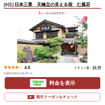
[8位]
日本三景 天橋立の見える宿 仁風荘
1
人
/ 21人
が
おすすめ！
4.0
26 件
クチコミ数 :
京都府宮津市文珠185-18
地図
料金を表示
割引クーポンをチェック