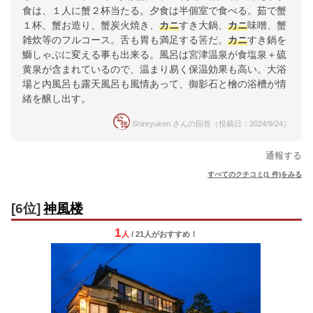
食は、１人に蟹２杯当たる。夕食は半個室で食べる。茹で蟹
１杯、蟹お造り、蟹炭火焼き、
カニ
すき大鍋、
カニ
味噌󠄀、蟹
雑炊等のフルコース。舌も胃も満足する筈だ。
カニ
すき鍋を
鰤しゃぶに変える事も出来る。風呂は宮津温泉が食塩泉＋硫
黄泉が含まれているので、温まり易く保温効果も高い。大浴
場と内風呂も露天風呂も風情あって、御影石と檜の浴槽が情
緒を醸し出す。
Shinryuken さんの回答（投稿日：2024/9/24）
通報する
すべてのクチコミ(1 件)をみる
[6位]
神風楼
1
人
/ 21人
が
おすすめ！