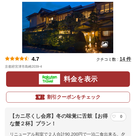
4.7
14 件
クチコミ数 :
京都府宮津市島崎2039-4
地図
料金を表示
割引クーポンをチェック
【カニ尽くし会席】冬の味覚に舌鼓【お得
0
な蟹２杯】プラン！
リニューアル和室で２人合計90,200円で一泊二食出来る。夕