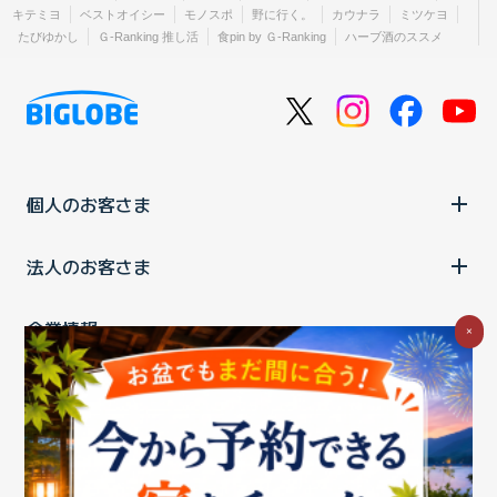
キテミヨ
ベストオイシー
モノスポ
野に行く。
カウナラ
ミツケヨ
たびゆかし
Ｇ-Ranking 推し活
食pin by Ｇ-Ranking
ハーブ酒のススメ
個人のお客さま
法人のお客さま
企業情報
×
ご利用中の方
お問い合わせ
消費税の表示
ウェブアクセシビリティの取り組み
個人情報保護ポリシー
プライバシーポータル
Cookieポリシー