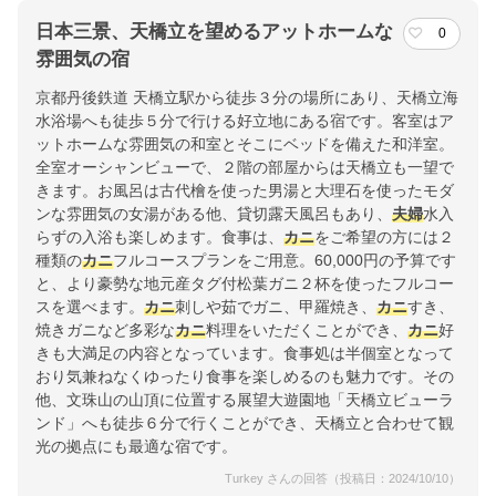
日本三景、天橋立を望めるアットホームな
0
雰囲気の宿
京都丹後鉄道 天橋立駅から徒歩３分の場所にあり、天橋立海
水浴場へも徒歩５分で行ける好立地にある宿です。客室はア
ットホームな雰囲気の和室とそこにベッドを備えた和洋室。
全室オーシャンビューで、２階の部屋からは天橋立も一望で
きます。お風呂は古代檜を使った男湯と大理石を使ったモダ
ンな雰囲気の女湯がある他、貸切露天風呂もあり、
夫婦
水入
らずの入浴も楽しめます。食事は、
カニ
をご希望の方には２
種類の
カニ
フルコースプランをご用意。60,000円の予算です
と、より豪勢な地元産タグ付松葉ガニ２杯を使ったフルコー
スを選べます。
カニ
刺しや茹でガニ、甲羅焼き、
カニ
すき、
焼きガニなど多彩な
カニ
料理をいただくことができ、
カニ
好
きも大満足の内容となっています。食事処は半個室となって
おり気兼ねなくゆったり食事を楽しめるのも魅力です。その
他、文珠山の山頂に位置する展望大遊園地「天橋立ビューラ
ンド」へも徒歩６分で行くことができ、天橋立と合わせて観
光の拠点にも最適な宿です。
Turkey さんの回答（投稿日：2024/10/10）