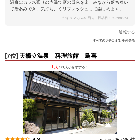
温泉はガラス張りの内湯で庭の景色を楽しみながら落ち着い
て湯あみでき、気持ちよくリフレッシュして楽しめます。
ヤギヌマ さんの回答（投稿日：2024/9/23）
通報する
すべてのクチコミ(1 件)をみる
[7位]
天橋立温泉 料理旅館 鳥喜
1
人
/ 21人
が
おすすめ！
4.8
25 件