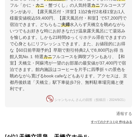
フル「かに・
カニ
・蟹づくし」の人気特選
カニ
フルコースプ
ランがあり、【露天風呂付・洋室】1泊2食付2名様1室お1人
様最安値税込59,400円、【露天風呂付・和室】で57,200円で
宿泊できます。どちらもご
夫婦
水入らず天橋立を眺めながら
いつでもお好きな時にお好きなだけ温泉露天風呂にて湯浴み
を愉しめます。しかも21時間ゆっくりホテル滞在できますの
で心身ともにリフレッシュできます。また、お値段的にお得
な【60日前早期予約】早期で割引特典2人で8,800円お得 当
館人気No.１ 特選
カニ
フルコースを満喫プランもあり、【和
室】天橋立・阿蘇湾が一望のお部屋の最安値が37,400円で宿
泊できます。館内施設はコーヒーを片手に四季折々の景色を
眺めながら寛げるbook cafeなどもあります。アクセスは、京
都丹後鉄道「天橋立」駅下車徒歩7分、無料駐車場完備と便
利です。
シャンちゃん さんの回答（投稿日：2024/9/21）
通報する
すべてのクチコミ(2 件)をみる
[4位]
天橋立温泉 天橋立ホテル