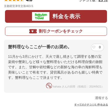
クチコミ数 :
京都府宮津市文珠463-5
地図
料金を表示
割引クーポンをチェック
蟹料理ならここが一番のお奨め。
0
11月から3月にかけて、天火で蒸し焼きして調理する蟹の宝
楽焼や蟹刺しなど様々な蟹料理をいただける料理自慢の旅館
です。また、甘鯛や岩牡蠣などの新鮮な海の幸の海鮮料理も
美味しいことで有名です。貸切風呂があるのも嬉しい特典で
す。蟹料理ならここで決まりです。
hahata さんの回答（投稿日：2024/9/21）
通報する
すべてのクチコミ(1 件)をみる