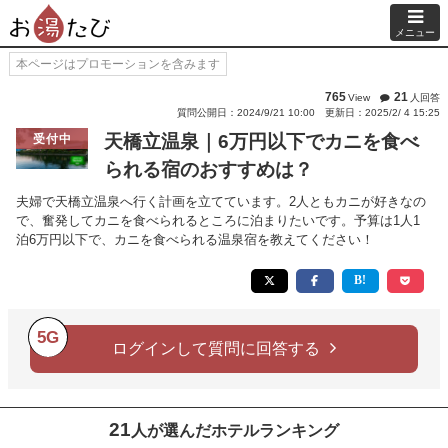
メニュー
本ページはプロモーションを含みます
765
21
View
人回答
質問公開日：2024/9/21 10:00
更新日：2025/2/ 4 15:25
天橋立温泉｜6万円以下でカニを食べ
受付中
られる宿のおすすめは？
夫婦で天橋立温泉へ行く計画を立てています。2人ともカニが好きなの
で、奮発してカニを食べられるところに泊まりたいです。予算は1人1
泊6万円以下で、カニを食べられる温泉宿を教えてください！
5G
ログインして質問に回答する
21
人が選んだホテルランキング