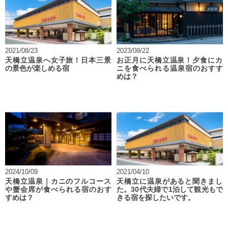
2021/08/23
2023/08/22
天橋立温泉へ女子旅！日本三景
お正月に天橋立温泉！夕食にカ
の景色が楽しめる宿
ニを食べられる温泉宿のおすす
めは？
2024/10/09
2021/04/10
天橋立温泉｜カニのフルコース
天橋立に温泉があると聞きまし
や蟹会席が食べられる宿のおす
た。30代夫婦で1泊して観光もで
すめは？
きる宿を探したいです。