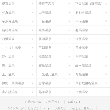
伊東温泉
修善寺温泉
下田温泉（静岡県）
和倉温泉
山中温泉
あわら温泉
宇奈月温泉
下呂温泉
平湯温泉
新穂高温泉
城崎温泉
有馬温泉
白浜温泉
勝浦温泉
道後温泉
こんぴら温泉
三朝温泉
玉造温泉
皆生温泉
湯原温泉
別府温泉
黒川温泉
霧島温泉
酸ヶ湯温泉
玉川温泉
日光湯元温泉
箱根温泉
伊勢・鳥羽温泉
志摩温泉
大歩危祖谷温泉
由布院温泉
熱海温泉
指宿温泉
お湯たびとは
ご利用ガイド
Ｇポイント
Ｇランキング
だれどこ
ocruyo
お湯たび
わたしと、暮らし。