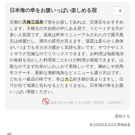
日本海の幸をお腹いっぱい楽しめる宿
0
京都の
天橋立温泉
で宿をお探しであれば、文珠荘をおすすめ
します。天橋立の大自然の中にある宿で、リピートする方が
多い人気宿です。温泉は昨年リニューアルされたので露天風
呂は綺麗だし、満天の星空が見えます。湯質は柔らかく身体
がいつまでもポカポカ暖かく気持ち良いです。サウナやミス
トサウナ完備なのでリラックスできます。お料理は地産地消
の食材を活かした料理長こだわりの料理が堪能できます。山
陰なのでまず白米がふわふわで美味しいです。鯛めしや但馬
牛ステーキ、新鮮な海鮮地魚などメニューも盛り沢山です。
どれも一級品の味です。冬は
カニ
好き鍋が温まりますし、出
汁が出て地酒と合わせるとたまりません。日本海の幸をお腹
いっぱい堪能ください。
温泉大好き夫婦 さんの回答（投稿日：2024/9/27）
通報する
すべてのクチコミ(7 件)をみる