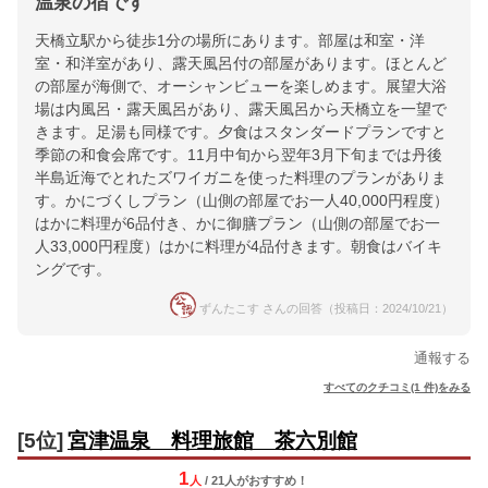
温泉の宿です
天橋立駅から徒歩1分の場所にあります。部屋は和室・洋
室・和洋室があり、露天風呂付の部屋があります。ほとんど
の部屋が海側で、オーシャンビューを楽しめます。展望大浴
場は内風呂・露天風呂があり、露天風呂から天橋立を一望で
きます。足湯も同様です。夕食はスタンダードプランですと
季節の和食会席です。11月中旬から翌年3月下旬までは丹後
半島近海でとれたズワイガニを使った料理のプランがありま
す。かにづくしプラン（山側の部屋でお一人40,000円程度）
はかに料理が6品付き、かに御膳プラン（山側の部屋でお一
人33,000円程度）はかに料理が4品付きます。朝食はバイキ
ングです。
ずんたこす さんの回答（投稿日：2024/10/21）
通報する
すべてのクチコミ(1 件)をみる
[5位]
宮津温泉 料理旅館 茶六別館
1
人
/ 21人
が
おすすめ！