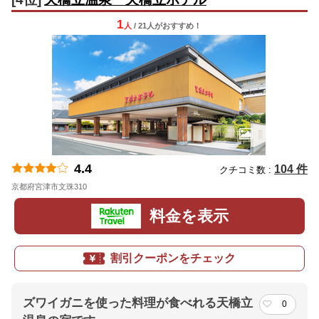
1
人
/ 21人
が
おすすめ！
4.4
104 件
クチコミ数 :
京都府宮津市文珠310
地図
料金を表示
割引クーポンをチェック
ズワイガニを使った料理が食べれる天橋立
0