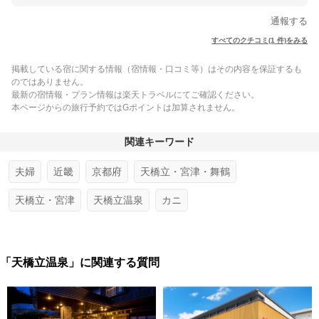
通報する
すべてのクチコミ(1 件)をみる
掲載している宿に関する情報（宿情報・口コミ等）はその内容を保証するも
のではありません。
最新の宿情報・プラン情報は楽天トラベルにてご確認ください。
本ページからの旅行予約ではGポイントは加算されません。
関連キーワード
夫婦
近畿
京都府
天橋立・宮津・舞鶴
天橋立・宮津
天橋立温泉
カニ
「天橋立温泉」に関連する質問