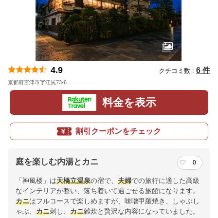
4.9
6 件
クチコミ数 :
京都府宮津市字江尻73-6
地図
料金を表示
割引クーポンをチェック
庭を楽しむ内湯とカニ
0
「神風楼」は
天橋立温泉
の宿で、
夫婦
での旅行に適した高級
なインテリアが整い、落ち着いて過ごせる旅館になります。
カニ
はフルコースで楽しめますが、味噌甲羅焼き、しゃぶし
ゃぶ、
カニ
刺し、
カニ
雑炊と贅沢な内容になっていました。