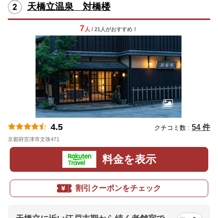
天橋立温泉 対橋楼
7
人
/ 21人
が
おすすめ！
4.5
54 件
クチコミ数 :
京都府宮津市文珠471
地図
料金を表示
割引クーポンをチェック