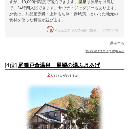
すが、10,000円程度で宿泊できます。
温泉
は源泉かけ流し
で、24時間入浴できます。サウナ・ジャグジーもあります。
夕食は、片品産赤鱒・上州もち豚・赤城鶏、といった地元の
食材を使った料理が並びます。
ずんたこす さんの回答（投稿日：2025/3/10）
通報する
すべてのクチコミ(2 件)をみる
[4位]
尾瀬戸倉温泉 展望の湯ふきあげ
2
人
/ 18人
が
おすすめ！