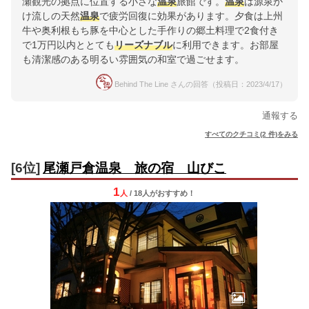
瀬観光の拠点に位置する小さな
温泉
旅館です。
温泉
は源泉か
け流しの天然
温泉
で疲労回復に効果があります。夕食は上州
牛や奥利根もち豚を中心とした手作りの郷土料理で2食付き
で1万円以内ととても
リーズナブル
に利用できます。お部屋
も清潔感のある明るい雰囲気の和室で過ごせます。
Behind The Line さんの回答（投稿日：2023/4/17）
通報する
すべてのクチコミ(2 件)をみる
[6位]
尾瀬戸倉温泉 旅の宿 山びこ
1
人
/ 18人
が
おすすめ！