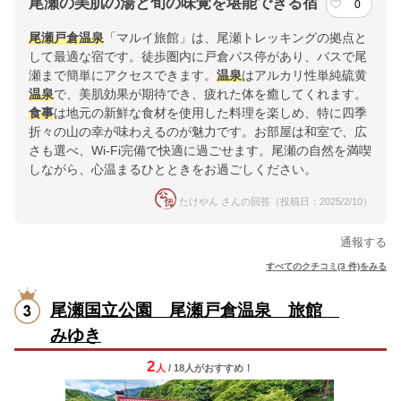
尾瀬の美肌の湯と旬の味覚を堪能できる宿
0
尾瀬戸倉温泉
「マルイ旅館」は、尾瀬トレッキングの拠点と
して最適な宿です。徒歩圏内に戸倉バス停があり、バスで尾
瀬まで簡単にアクセスできます。
温泉
はアルカリ性単純硫黄
温泉
で、美肌効果が期待でき、疲れた体を癒してくれます。
食事
は地元の新鮮な食材を使用した料理を楽しめ、特に四季
折々の山の幸が味わえるのが魅力です。お部屋は和室で、広
さも選べ、Wi-Fi完備で快適に過ごせます。尾瀬の自然を満喫
しながら、心温まるひとときをお過ごしください。
たけやん さんの回答（投稿日：2025/2/10）
通報する
すべてのクチコミ(3 件)をみる
尾瀬国立公園 尾瀬戸倉温泉 旅館
みゆき
2
人
/ 18人
が
おすすめ！