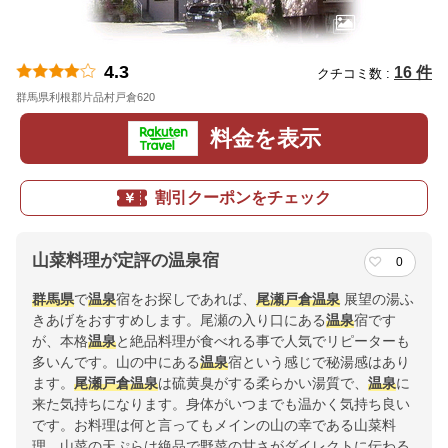
4.3
16 件
クチコミ数 :
群馬県利根郡片品村戸倉620
地図
料金を表示
割引クーポンをチェック
山菜料理が定評の温泉宿
0
群馬県
で
温泉
宿をお探しであれば、
尾瀬戸倉温泉
展望の湯ふ
きあげをおすすめします。尾瀬の入り口にある
温泉
宿です
が、本格
温泉
と絶品料理が食べれる事で人気でリピーターも
多いんです。山の中にある
温泉
宿という感じで秘湯感はあり
ます。
尾瀬戸倉温泉
は硫黄臭がする柔らかい湯質で、
温泉
に
来た気持ちになります。身体がいつまでも温かく気持ち良い
です。お料理は何と言ってもメインの山の幸である山菜料
理。山菜の天ぷらは絶品で野菜の甘さがダイレクトに伝わる