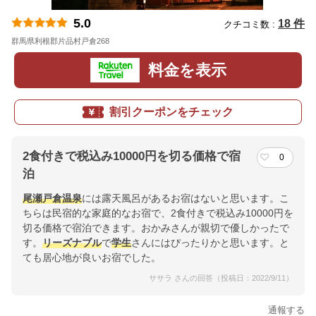
5.0
18 件
クチコミ数 :
群馬県利根郡片品村戸倉268
地図
料金を表示
割引クーポンをチェック
2食付きで税込み10000円を切る価格で宿
0
泊
尾瀬戸倉温泉
には露天風呂があるお宿はないと思います。こ
ちらは民宿的な家庭的なお宿で、2食付きで税込み10000円を
切る価格で宿泊できます。おかみさんが親切で優しかったで
す。
リーズナブル
で
学生
さんにはぴったりかと思います。と
ても居心地が良いお宿でした。
ササラ さんの回答（投稿日：2022/9/11）
通報する