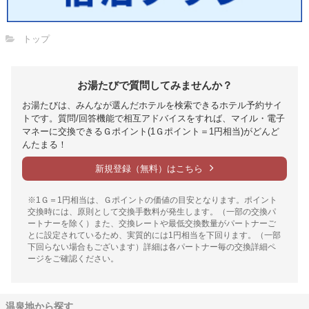
トップ
お湯たびで質問してみませんか？
お湯たびは、みんなが選んだホテルを検索できるホテル予約サイ
トです。質問/回答機能で相互アドバイスをすれば、マイル・電子
マネーに交換できるＧポイント(1Ｇポイント＝1円相当)がどんど
んたまる！
新規登録（無料）はこちら
※1Ｇ＝1円相当は、Ｇポイントの価値の目安となります。ポイント
交換時には、原則として交換手数料が発生します。（一部の交換パ
ートナーを除く）また、交換レートや最低交換数量がパートナーご
とに設定されているため、実質的には1円相当を下回ります。（一部
下回らない場合もございます）詳細は各パートナー毎の交換詳細ペ
ージをご確認ください。
温泉地から探す