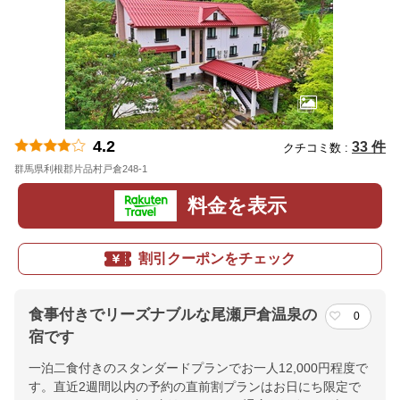
4.2
33 件
クチコミ数 :
群馬県利根郡片品村戸倉248-1
地図
料金を表示
割引クーポンをチェック
食事付きでリーズナブルな尾瀬戸倉温泉の
0
宿です
一泊二食付きのスタンダードプランでお一人12,000円程度で
す。直近2週間以内の予約の直前割プランはお日にち限定で