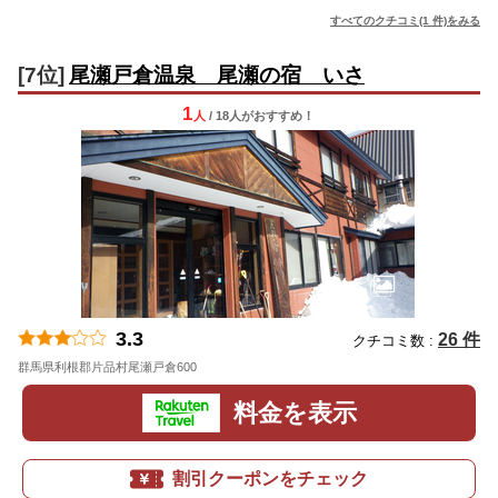
すべてのクチコミ(1 件)をみる
[7位]
尾瀬戸倉温泉 尾瀬の宿 いさ
1
人
/ 18人
が
おすすめ！
3.3
26 件
クチコミ数 :
群馬県利根郡片品村尾瀬戸倉600
地図
料金を表示
割引クーポンをチェック