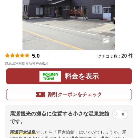
5.0
20 件
クチコミ数 :
群馬県利根郡片品村戸倉614
地図
料金を表示
割引クーポンをチェック
尾瀬観光の拠点に位置する小さな温泉旅館
0
です。
尾瀬戸倉温泉
でしたら「戸倉旅館」はいかがでしょうか。尾