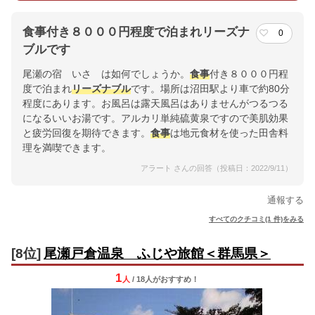
食事付き８０００円程度で泊まれリーズナ
0
ブルです
尾瀬の宿 いさ は如何でしょうか。
食事
付き８０００円程
度で泊まれ
リーズナブル
です。場所は沼田駅より車で約80分
程度にあります。お風呂は露天風呂はありませんがつるつる
になるいいお湯です。アルカリ単純硫黄泉ですので美肌効果
と疲労回復を期待できます。
食事
は地元食材を使った田舎料
理を満喫できます。
アラート さんの回答（投稿日：2022/9/11）
通報する
すべてのクチコミ(1 件)をみる
[8位]
尾瀬戸倉温泉 ふじや旅館＜群馬県＞
1
人
/ 18人
が
おすすめ！