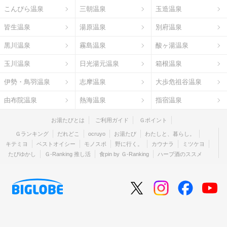
こんぴら温泉
三朝温泉
玉造温泉
皆生温泉
湯原温泉
別府温泉
黒川温泉
霧島温泉
酸ヶ湯温泉
玉川温泉
日光湯元温泉
箱根温泉
伊勢・鳥羽温泉
志摩温泉
大歩危祖谷温泉
由布院温泉
熱海温泉
指宿温泉
お湯たびとは
ご利用ガイド
Ｇポイント
Ｇランキング
だれどこ
ocruyo
お湯たび
わたしと、暮らし。
キテミヨ
ベストオイシー
モノスポ
野に行く。
カウナラ
ミツケヨ
たびゆかし
Ｇ-Ranking 推し活
食pin by Ｇ-Ranking
ハーブ酒のススメ