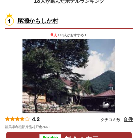
18
人が選んだホテルランキング
尾瀬かもしか村
6
人
/ 18人
が
おすすめ！
4.2
8 件
クチコミ数 :
群馬県利根郡片品村戸倉266-1
地図