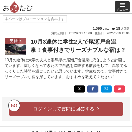
メニュー
本ページはプロモーションを含みます
1,090
18
View
人回答
質問公開日：2022/9/11 10:00
更新日：2025/3/10 15:00
10月3連休に学生2人で尾瀬戸倉温
受付中
泉！食事付きでリーズナブルな宿は？
10月の連休は大学の友人と群馬県の尾瀬戸倉温泉に2泊しようと計画し
ています。涼しくなってきたので自然を満喫する散歩をして、温泉でゆ
っくりした時間を過ごしたいと思っています。学生なので、食事付きで
リーズナブルな宿を探しています。おすすめを教えてください！
5G
ログインして質問に回答する