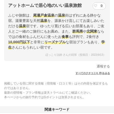
アットホームで居心地のいい温泉旅館
0
ふじや旅館は、
尾瀬戸倉温泉
の
温泉
街はずれにある静かな
宿。湯量豊富な天然
温泉
を、源泉かけ流しにてお楽しみいた
だける
温泉
宿です。ゆったり寛げる広いお部屋もあり、ご友
人とご一緒のご旅行にもお薦め。また、
群馬県
や
北関東
なら
ではの食材をふんだんに使ったお
食事
も評判で、2食付き
10,000円以下
と非常に
リーズナブル
な宿泊プランもあり、
学
生
さんにもうれしい宿です。
ほっこり法師 さんの回答（投稿日：2022/9/13）
通報する
すべてのクチコミ(1 件)をみる
掲載している宿に関する情報（宿情報・口コミ等）はその内容を保証するも
のではありません。
最新の宿情報・プラン情報は楽天トラベルにてご確認ください。
本ページからの旅行予約ではGポイントは加算されません。
関連キーワード