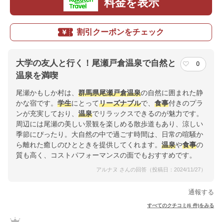
料金を表示
割引クーポンをチェック
大学の友人と行く！尾瀬戸倉温泉で自然と
0
温泉を満喫
尾瀬かもしか村は、
群馬県
尾瀬戸倉温泉
の自然に囲まれた静
かな宿です。
学生
にとって
リーズナブル
で、
食事
付きのプラ
ンが充実しており、
温泉
でリラックスできるのが魅力です。
周辺には尾瀬の美しい景観を楽しめる散歩道もあり、涼しい
季節にぴったり。大自然の中で過ごす時間は、日常の喧騒か
ら離れた癒しのひとときを提供してくれます。
温泉
や
食事
の
質も高く、コストパフォーマンスの面でもおすすめです。
アルナヌ さんの回答（投稿日：2024/11/27）
通報する
すべてのクチコミ(6 件)をみる