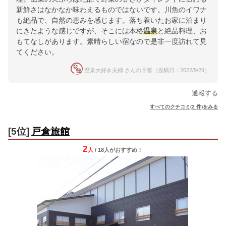
新鮮さはなかなか味わえるものではないです。川魚のイワナ
も絶品で、自然の恵みを感じます。落ち着いたお家に泊まり
にきたような感じですが、そこには本格
温泉
と絶品料理、お
もてなしがあります。素晴らしい宿なので是非一度訪れて見
てください。
温泉大好き夫婦 さんの回答（投稿日：2022/9/29）
通報する
すべてのクチコミ(2 件)をみる
[5位]
戸倉旅館
2
人
/ 18人
が
おすすめ！