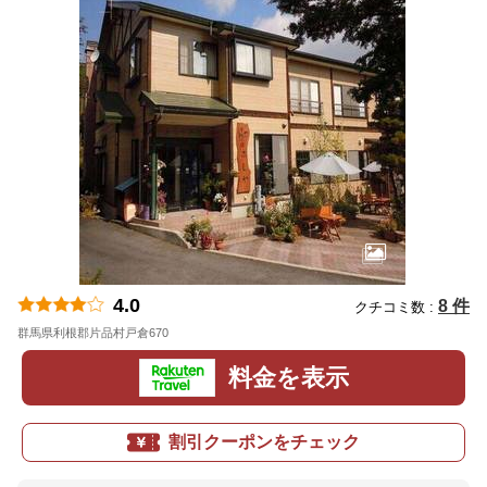
4.0
8 件
クチコミ数 :
群馬県利根郡片品村戸倉670
地図
料金を表示
割引クーポンをチェック