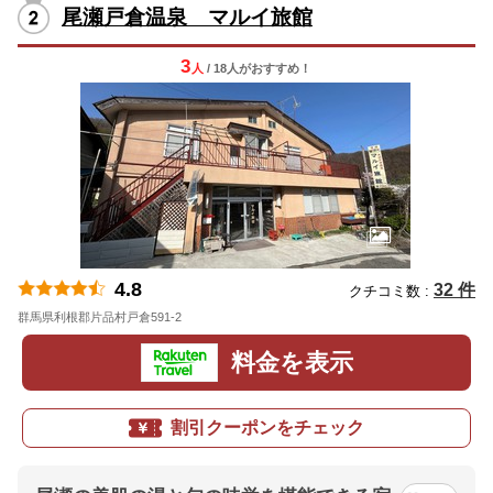
尾瀬戸倉温泉 マルイ旅館
3
人
/ 18人
が
おすすめ！
4.8
32 件
クチコミ数 :
群馬県利根郡片品村戸倉591-2
地図
料金を表示
割引クーポンをチェック