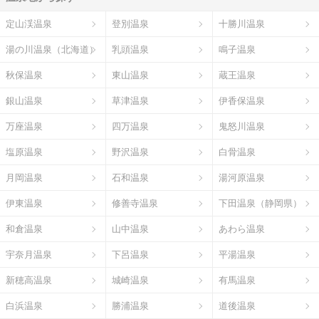
定山渓温泉
登別温泉
十勝川温泉
湯の川温泉（北海道）
乳頭温泉
鳴子温泉
秋保温泉
東山温泉
蔵王温泉
銀山温泉
草津温泉
伊香保温泉
万座温泉
四万温泉
鬼怒川温泉
塩原温泉
野沢温泉
白骨温泉
月岡温泉
石和温泉
湯河原温泉
伊東温泉
修善寺温泉
下田温泉（静岡県）
和倉温泉
山中温泉
あわら温泉
宇奈月温泉
下呂温泉
平湯温泉
新穂高温泉
城崎温泉
有馬温泉
白浜温泉
勝浦温泉
道後温泉