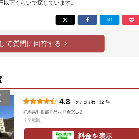
0円以下くらいで探しています。
して質問に回答する
館
が
4.8
め！
32 件
クチコミ数 :
群馬県利根郡片品村戸倉591-2
地図
料金を表示