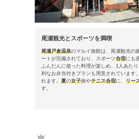
尾瀬観光とスポーツを満喫
尾瀬戸倉温泉
のマルイ旅館は、尾瀬観光の
ートが完備されており、スポーツ
合宿
にも
ふんだんに使った料理が楽しめ、1人あたり1
利なお弁当付きプランも用意されています
れます。
夏
の
女子
旅や
テニス
合宿
に、
リー
す。