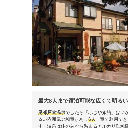
最大8人まで宿泊可能な広くて明る
尾瀬戸倉温泉
でしたら「ふじや旅館」はい
るい雰囲気の和室があり
6人
一室で利用でき
す。温泉は体の芯から温まるアルカリ単純