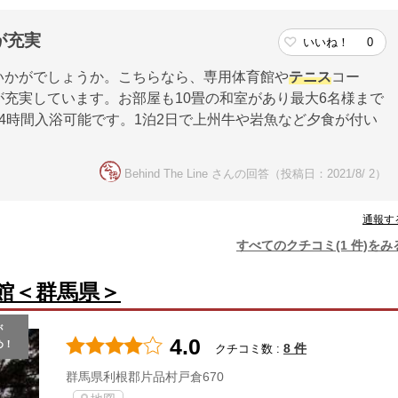
が充実
いいね！
0
いかがでしょうか。こちらなら、専用体育館や
テニス
コー
充実しています。お部屋も10畳の和室があり最大6名様まで
4時間入浴可能です。1泊2日で上州牛や岩魚など夕食が付い
Behind The Line さんの回答（投稿日：2021/8/ 2）
通報す
すべてのクチコミ(1 件)をみ
館＜群馬県＞
が
4.0
め！
8 件
クチコミ数 :
群馬県利根郡片品村戸倉670