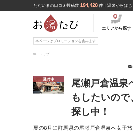
194,428
ただいまの口コミ投稿数
件！温泉からはじ
エリアから探す
本ページはプロモーションを含みます
トップ
85
受付中
尾瀬戸倉温泉
もしたいので
探し中！
夏の8月に群馬県の尾瀬戸倉温泉へ女子旅