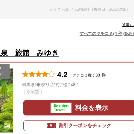
だんごっ鼻 さんの回答（投稿日：2022/2/16）
通報す
すべてのクチコミ(4 件)をみ
温泉 旅館 みゆき
が
4.2
め！
33 件
クチコミ数 :
群馬県利根郡片品村戸倉248-1
地図
料金を表示
割引クーポンをチェック