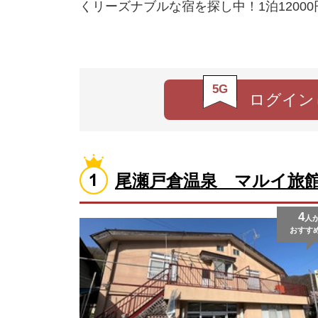
くリーズナブルな宿を探し中！1泊1200
5G
ログイン
尾瀬戸倉温泉 マルイ旅
4
人
おすす