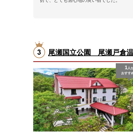
切で、とても居心地の良い宿でした。
尾瀬国立公園 尾瀬戸倉
1
人
おすす