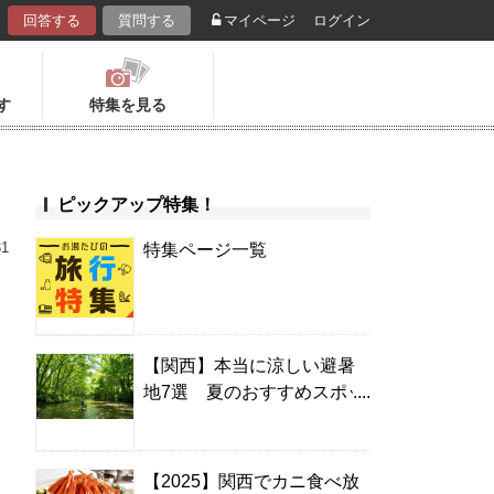
回答する
質問する
マイページ
ログイン
す
特集を見る
ピックアップ特集！
31
特集ページ一覧
【関西】本当に涼しい避暑
地7選 夏のおすすめスポッ
ト＆温泉宿
【2025】関西でカニ食べ放