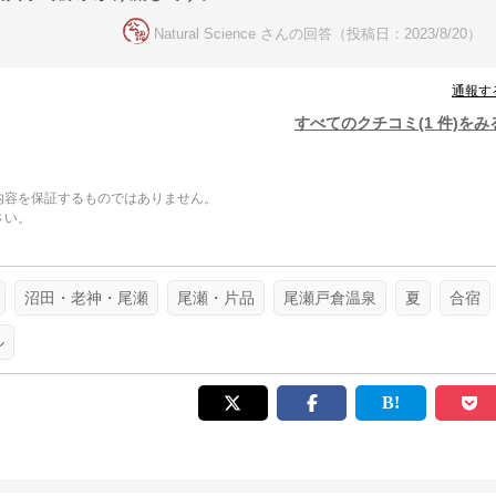
Natural Science さんの回答（投稿日：2023/8/20）
通報す
すべてのクチコミ(1 件)をみ
内容を保証するものではありません。
さい。
。
沼田・老神・尾瀬
尾瀬・片品
尾瀬戸倉温泉
夏
合宿
ル