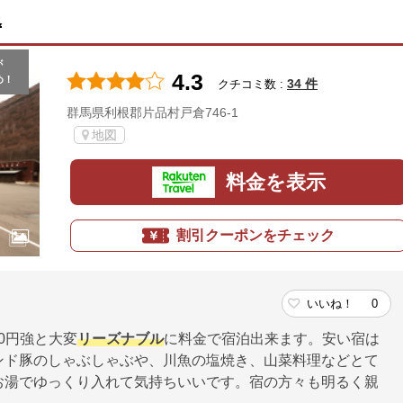
泉
が
4.3
め！
34 件
クチコミ数 :
群馬県利根郡片品村戸倉746-1
地図
料金を表示
割引クーポンをチェック
いいね！
0
00円強と大変
リーズナブル
に料金で宿泊出来ます。安い宿は
ンド豚のしゃぶしゃぶや、川魚の塩焼き、山菜料理などとて
お湯でゆっくり入れて気持ちいいです。宿の方々も明るく親