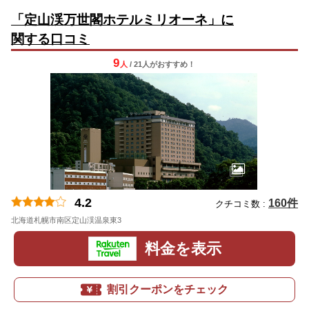
「定山渓万世閣ホテルミリオーネ」に
関する口コミ
9
人
/ 21人
が
おすすめ！
4.2
160件
クチコミ数 :
北海道札幌市南区定山渓温泉東3
料金を表示
割引クーポンをチェック