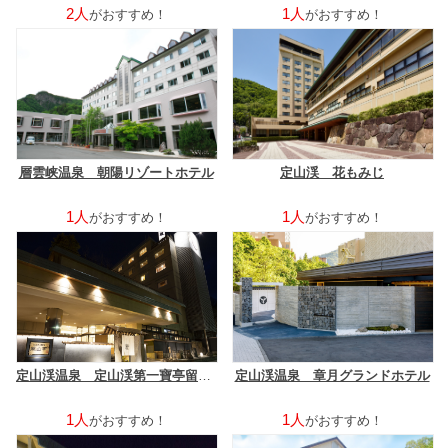
2人
1人
がおすすめ！
がおすすめ！
層雲峡温泉 朝陽リゾートホテル
定山渓 花もみじ
1人
1人
がおすすめ！
がおすすめ！
定山渓温泉 定山渓第一寶亭留 翠山亭
定山渓温泉 章月グランドホテル
1人
1人
がおすすめ！
がおすすめ！