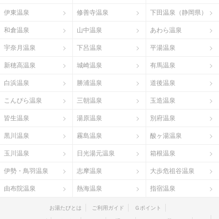
伊東温泉
修善寺温泉
下田温泉（静岡県）
和倉温泉
山中温泉
あわら温泉
宇奈月温泉
下呂温泉
平湯温泉
新穂高温泉
城崎温泉
有馬温泉
白浜温泉
勝浦温泉
道後温泉
こんぴら温泉
三朝温泉
玉造温泉
皆生温泉
湯原温泉
別府温泉
黒川温泉
霧島温泉
酸ヶ湯温泉
玉川温泉
日光湯元温泉
箱根温泉
伊勢・鳥羽温泉
志摩温泉
大歩危祖谷温泉
由布院温泉
熱海温泉
指宿温泉
お湯たびとは
ご利用ガイド
Ｇポイント