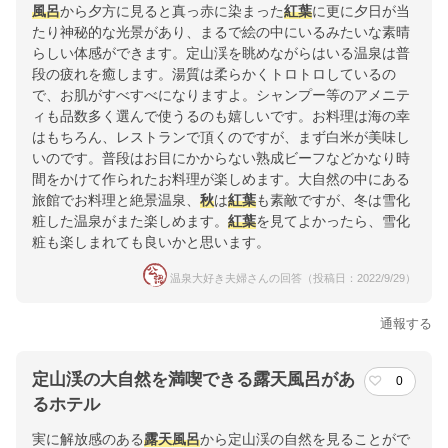
風呂
から夕方に見ると真っ赤に染まった
紅葉
に更に夕日が当
たり神秘的な光景があり、まるで絵の中にいるみたいな素晴
らしい体感ができます。定山渓を眺めながらはいる温泉は普
段の疲れを癒します。湯質は柔らかくトロトロしているの
で、お肌がすべすべになりますよ。シャンプー等のアメニテ
ィも品数多く選んで使うるのも嬉しいです。お料理は海の幸
はもちろん、レストランで頂くのですが、まず白米が美味し
いのです。普段はお目にかからない熟成ビーフなどかなり時
間をかけて作られたお料理が楽しめます。大自然の中にある
旅館でお料理と絶景温泉、
秋
は
紅葉
も素敵ですが、冬は雪化
粧した温泉がまた楽しめます。
紅葉
を見てよかったら、雪化
粧も楽しまれても良いかと思います。
温泉大好き夫婦さんの回答（投稿日：2022/9/29）
通報する
定山渓の大自然を満喫できる露天風呂があ
0
るホテル
実に解放感のある
露天風呂
から定山渓の自然を見ることがで