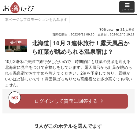
メニュー
本ページはプロモーションを含みます
705
21
View
人回答
質問公開日：2022/9/11 09:30
更新日：2024/12/ 5 19:13
北海道│10月３連休旅行！露天風呂か
受付中
ら紅葉が眺められる温泉宿は？
10月3連休に夫婦で旅行がしたいので、時期的にも紅葉の見頃を迎える
北海道に見当をつけて宿探しをしています。露天風呂から紅葉が眺めら
れる温泉宿でおすすめを教えてください。2泊を予定しており、景観が
いいほど嬉しいです！雰囲気ばっちりなら高級宿など多少高くても構い
ません。
5G
ログインして質問に回答する
9
人がこのホテルを選んでます