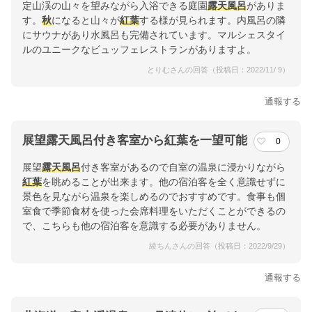
定山渓の山々を望みながら入浴できる庭園
露天風呂
がありま
す。
秋
になると山々が
紅葉
する様が見られます。内風呂の隣
にサウナがあり水風呂も完備されています。マルシェスタイ
ルのユニークなビュッフェレストランがありますよ。
とりむさんの回答（投稿日：2022/11/ 9）
通報する
展望露天風呂付き客室から紅葉を一望可能
0
展望
露天風呂
付き客室があるので自室の温泉に浸かりながら
紅葉
を眺めることが出来ます。他の宿泊客を全く意識せずに
景色を見ながら温泉を楽しめるのでおすすめです。食事も個
室食で季節食材を使った会席料理をいただくことができるの
で、こちらも他の宿泊客を意識する必要がありません。
綾ちんさんの回答（投稿日：2022/9/29）
通報する