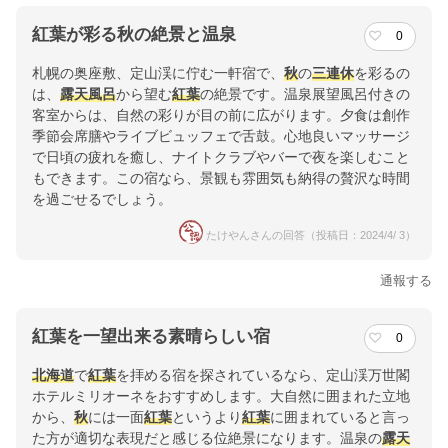
紅葉が彩る秋の絶景と温泉
0
札幌の奥座敷、定山渓に佇む一軒宿で、
秋
の
三連休
を彩るの
は、
露天風呂
から望む
紅葉
の絶景です。温泉展望風呂付きの
客室からは、自然の彩りが目の前に広がります。夕食は創作
季節会席膳やライブビュッフェで舌鼓。心地良いマッサージ
で日頃の疲れを癒し、ナイトクラブやバーで夜を楽しむこと
もできます。この宿なら、景観も雰囲気も納得の贅沢な時間
を過ごせるでしょう。
たけやんさんの回答（投稿日：2024/4/ 3）
通報する
紅葉を一望出来る素晴らしい宿
0
北海道
で
紅葉
を拝める宿を探されているなら、定山渓万世閣
ホテルミリオーネをおすすめします。大自然に囲まれた立地
から、
秋
には一面
紅葉
というより
紅葉
に囲まれていると言っ
た方が適切な表現だと感じる位絶景になります。温泉の
露天