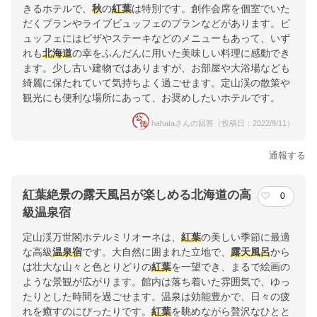
きるホテルで、
秋
の
紅葉
は特別です。創作会席を個室でいた
だくプランやライブビュッフェのプランなどがあります。ビ
ュッフェにはピザやステーキなどのメニューもあって、いず
れも
北海道
の幸をふんだんに用いた美味しい料理に感動でき
ます。少し古い建物ではありますが、お部屋や大浴場なども
綺麗に保たれていて気持ちよく過ごせます。定山渓の散策や
観光にも便利な場所にあって、お奨めしたいホテルです。
hahataさんの回答（投稿日：2022/9/11）
通報する
紅葉絶景の露天風呂が楽しめる北海道の高
0
級温泉宿
定山渓万世閣ホテルミリオーネは、
紅葉
の美しい季節に最適
な高級
温泉宿
です。大自然に囲まれた立地で、
露天風呂
から
は壮大な山々と色とりどりの
紅葉
を一望でき、まるで絵画の
ような景観が広がります。館内は落ち着いた雰囲気で、ゆっ
たりとした時間を過ごせます。温泉は効能豊かで、日々の疲
れを癒すのにぴったりです。
紅葉
を眺めながら贅沢なひとと