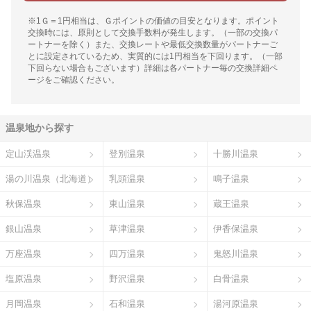
※1Ｇ＝1円相当は、Ｇポイントの価値の目安となります。ポイント
交換時には、原則として交換手数料が発生します。（一部の交換パ
ートナーを除く）また、交換レートや最低交換数量がパートナーご
とに設定されているため、実質的には1円相当を下回ります。（一部
下回らない場合もございます）詳細は各パートナー毎の交換詳細ペ
ージをご確認ください。
温泉地から探す
定山渓温泉
登別温泉
十勝川温泉
湯の川温泉（北海道）
乳頭温泉
鳴子温泉
秋保温泉
東山温泉
蔵王温泉
銀山温泉
草津温泉
伊香保温泉
万座温泉
四万温泉
鬼怒川温泉
塩原温泉
野沢温泉
白骨温泉
月岡温泉
石和温泉
湯河原温泉