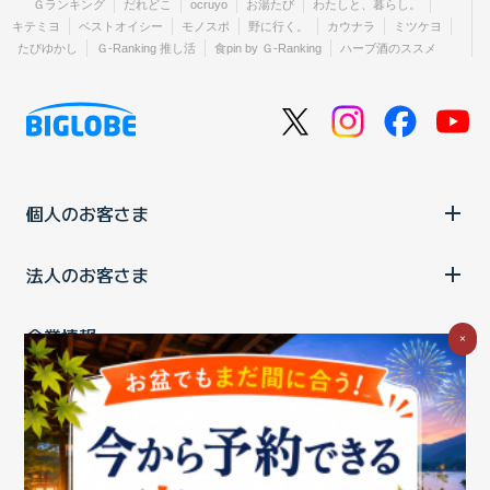
Ｇランキング
だれどこ
ocruyo
お湯たび
わたしと、暮らし。
キテミヨ
ベストオイシー
モノスポ
野に行く。
カウナラ
ミツケヨ
たびゆかし
Ｇ-Ranking 推し活
食pin by Ｇ-Ranking
ハーブ酒のススメ
個人のお客さま
法人のお客さま
企業情報
×
ご利用中の方
お問い合わせ
消費税の表示
ウェブアクセシビリティの取り組み
個人情報保護ポリシー
プライバシーポータル
Cookieポリシー