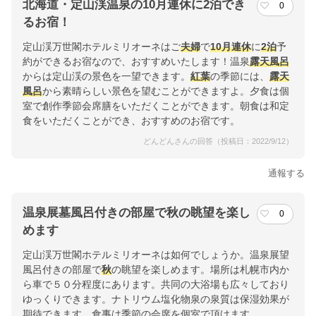
北海道・定山渓温泉の10月連休に2泊でき
0
るお宿！
定山渓万世閣ホテルミリオーネはご
夫婦
で
10月
連休
に
2泊
予
約ができるお宿なので、おすすめいたします！温泉
露天風呂
からは定山渓の景色を一望できます。
紅葉
の季節には、
露天
風呂
から素晴らしい景色を望むことができますよ。夕食は個
室で創作季節会席膳をいただくことができます。朝食は和定
食をいただくことができ、おすすめのお宿です。
どんどんさんの回答（投稿日：2022/9/12）
通報する
温泉展墓風呂付きの部屋で秋の眺望を楽し
0
めます
定山渓万世閣ホテルミリオーネは如何でしょうか。温泉展望
風呂付きの部屋で
秋
の眺望を楽しめます。場所は札幌市内か
ら車で５０分程度にあります。共同の大浴場も広々しており
ゆっくりできます。ナトリウム塩化物泉の泉質は保湿効果が
期待できます。食事は季節の会席を個室で頂けます。