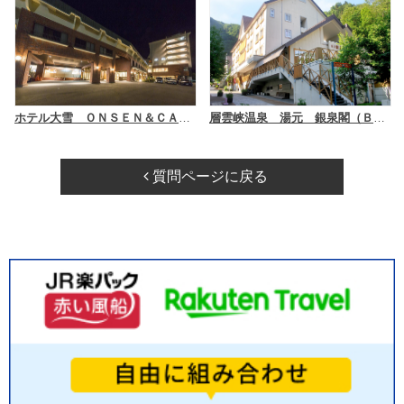
ホテル大雪 ＯＮＳＥＮ＆ＣＡＮＹＯＮ ＲＥＳＯＲＴ
層雲峡温泉 湯元 銀泉閣（ＢＢＨホテルグループ）
質問ページに戻る