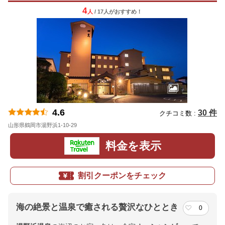
4
人
/ 17人
が
おすすめ！
4.6
30 件
クチコミ数 :
山形県鶴岡市湯野浜1-10-29
地図
料金を表示
割引クーポンをチェック
海の絶景と温泉で癒される贅沢なひととき
0