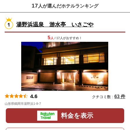
17
人が選んだホテルランキング
湯野浜温泉 游水亭 いさごや
5
人
/ 17人
が
おすすめ！
4.6
63 件
クチコミ数 :
山形県鶴岡市湯野浜1-8-7
地図
料金を表示