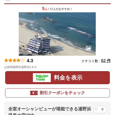
5
人
/ 17人
が
おすすめ！
4.3
62 件
クチコミ数 :
山形県鶴岡市湯野浜1-6-4
地図
料金を表示
割引クーポンをチェック
全室オーシャンビューが堪能できる湯野浜
0