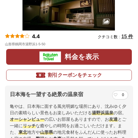
4.4
15 件
クチコミ数 :
山形県鶴岡市湯野浜1-5-50
地図
料金を表示
割引クーポンをチェック
日本海を一望する絶景の温泉宿
0
亀やは、日本海に面する風光明媚な場所にあり、沈みゆく夕
日の素晴らしい景色もお楽しみいただける
湯野浜温泉
の宿。
オーシャンビュー
の広いお部屋もありますので、お
友達
とご
一緒に
リッチ
な癒やしの時間をお過ごしいただけます。ま
た、
東北
地方や
山形県
の地元食材をふんだんに使ったお料理