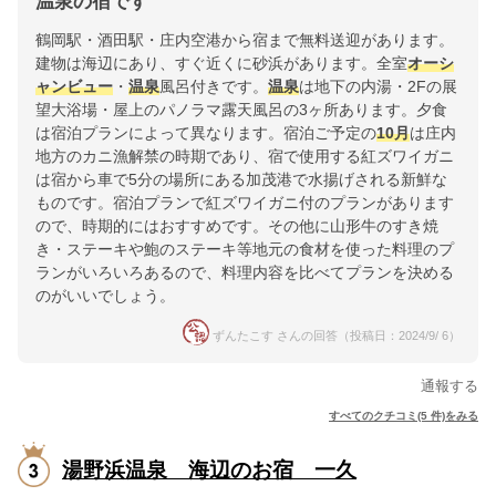
温泉の宿です
鶴岡駅・酒田駅・庄内空港から宿まで無料送迎があります。
建物は海辺にあり、すぐ近くに砂浜があります。全室
オーシ
ャンビュー
・
温泉
風呂付きです。
温泉
は地下の内湯・2Fの展
望大浴場・屋上のパノラマ露天風呂の3ヶ所あります。夕食
は宿泊プランによって異なります。宿泊ご予定の
10月
は庄内
地方のカニ漁解禁の時期であり、宿で使用する紅ズワイガニ
は宿から車で5分の場所にある加茂港で水揚げされる新鮮な
ものです。宿泊プランで紅ズワイガニ付のプランがあります
ので、時期的にはおすすめです。その他に山形牛のすき焼
き・ステーキや鮑のステーキ等地元の食材を使った料理のプ
ランがいろいろあるので、料理内容を比べてプランを決める
のがいいでしょう。
ずんたこす さんの回答（投稿日：2024/9/ 6）
通報する
すべてのクチコミ(5 件)をみる
湯野浜温泉 海辺のお宿 一久