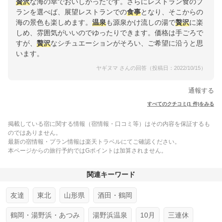
贅沢
な海の幸でおいしかったです。さらにレストラン食のプ
ランを選べば、展望レストランでの
食事
となり、そこからの
海の景色も楽しめます。
温泉
も源泉かけ流しの湯で
贅沢
に楽
しめ、雰囲気がいいのでゆったりできます。価格は手ごろで
すが、
贅沢
なシチュエーションがそろい、ご希望に沿うと思
います。
ヤギヌマ さんの回答（投稿日：2022/10/15）
通報する
すべてのクチコミ(1 件)をみる
掲載している宿に関する情報（宿情報・口コミ等）はその内容を保証するも
のではありません。
最新の宿情報・プラン情報は楽天トラベルにてご確認ください。
本ページからの旅行予約ではGポイントは加算されません。
関連キーワード
友達
東北
山形県
酒田・鶴岡
鶴岡・湯野浜・あつみ
湯野浜温泉
10月
三連休