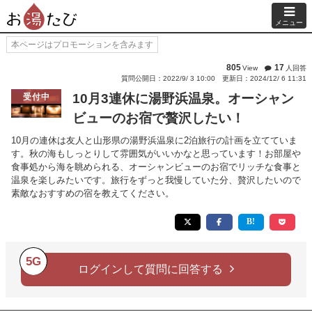
メニュー
本ページはプロモーションを含みます
805
17
View
人回答
質問公開日：2022/9/ 3 10:00
更新日：2024/12/ 6 11:31
10月3連休に湯野浜温泉。オーシャン
受付中
ビューのお宿で贅沢したい！
10月の連休は友人と山形県の湯野浜温泉に2泊旅行の計画を立てていま
す。秋の海もしっとりして雰囲気がいいかなと思っています！お部屋や
食事処から海を眺められる、オーシャンビューのお宿でリッチな食事と
温泉を楽しみたいです。旅行をずっと我慢していた分、贅沢したいので
素敵なおすすめの宿を教えてください。
5G
ログインして質問に回答する