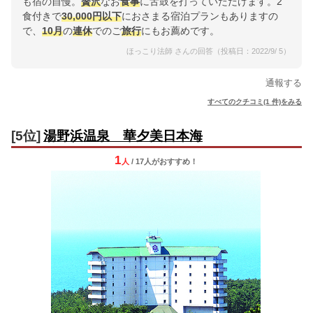
も宿の自慢。
贅沢
なお
食事
に舌鼓を打っていただけます。2
食付きで
30,000円以下
におさまる宿泊プランもありますの
で、
10月
の
連休
でのご
旅行
にもお薦めです。
ほっこり法師 さんの回答（投稿日：2022/9/ 5）
通報する
すべてのクチコミ(1 件)をみる
[5位]
湯野浜温泉 華夕美日本海
1
人
/ 17人
が
おすすめ！