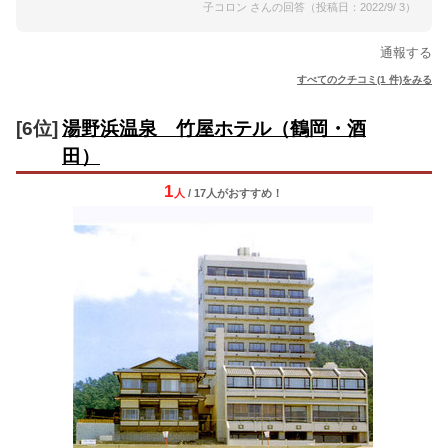
子コロン さんの回答（投稿日：2022/9/ 3）
通報する
すべてのクチコミ(1 件)をみる
[6位]
湯野浜温泉 竹屋ホテル（鶴岡・酒
田）
1
人
/ 17人
が
おすすめ！