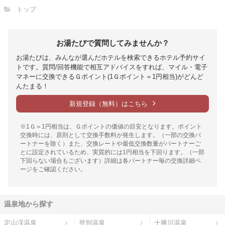
トップ
お湯たびで質問してみませんか？
お湯たびは、みんなが選んだホテルを検索できるホテル予約サイ
トです。質問/回答機能で相互アドバイスをすれば、マイル・電子
マネーに交換できるＧポイント(1Ｇポイント＝1円相当)がどんど
んたまる！
新規登録（無料）はこちら
※1Ｇ＝1円相当は、Ｇポイントの価値の目安となります。ポイント
交換時には、原則として交換手数料が発生します。（一部の交換パ
ートナーを除く）また、交換レートや最低交換数量がパートナーご
とに設定されているため、実質的には1円相当を下回ります。（一部
下回らない場合もございます）詳細は各パートナー毎の交換詳細ペ
ージをご確認ください。
温泉地から探す
定山渓温泉
登別温泉
十勝川温泉