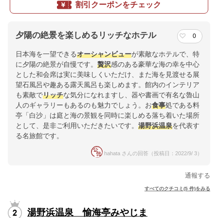
割引クーポンをチェック
夕陽の絶景を楽しめるリッチなホテル
0
日本海を一望できる
オーシャンビュー
が素敵なホテルで、特
に夕陽の絶景が自慢です。
贅沢
感のある豪華な海の幸を中心
とした和会席は実に美味しくいただけ、また海を見渡せる展
望石風呂や趣ある露天風呂も楽しめます。館内のインテリア
も素敵で
リッチ
な気分になれますし、器や書画で有名な魯山
人のギャラリーもあるのも魅力でしょう。お
食事
処である料
亭「白沙」は庭と海の景観を同時に楽しめる落ち着いた場所
として、是非ご利用いただきたいです。
湯野浜温泉
を代表す
る名旅館です。
hahata さんの回答（投稿日：2022/9/ 3）
通報する
すべてのクチコミ(5 件)をみる
湯野浜温泉 愉海亭みやじま