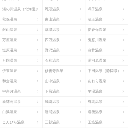
湯の川温泉（北海道）
乳頭温泉
鳴子温泉
秋保温泉
東山温泉
蔵王温泉
銀山温泉
草津温泉
伊香保温泉
万座温泉
四万温泉
鬼怒川温泉
塩原温泉
野沢温泉
白骨温泉
月岡温泉
石和温泉
湯河原温泉
伊東温泉
修善寺温泉
下田温泉（静岡県）
和倉温泉
山中温泉
あわら温泉
宇奈月温泉
下呂温泉
平湯温泉
新穂高温泉
城崎温泉
有馬温泉
白浜温泉
勝浦温泉
道後温泉
こんぴら温泉
三朝温泉
玉造温泉