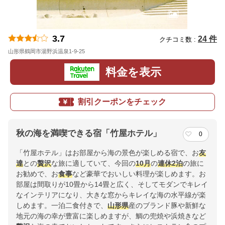
3.7
24 件
クチコミ数 :
山形県鶴岡市湯野浜温泉1-9-25
地図
料金を表示
割引クーポンをチェック
秋の海を満喫できる宿「竹屋ホテル」
0
「竹屋ホテル」はお部屋から海の景色が楽しめる宿で、お
友
達
との
贅沢
な旅に適していて、今回の
10月
の
連休
2泊
の旅に
お勧めで、お
食事
など豪華でおいしい料理が楽しめます。お
部屋は間取りが10畳から14畳と広く、そしてモダンでキレイ
なインテリアになり、大きな窓からキレイな海の水平線が楽
しめます。一泊二食付きで、
山形県
産のブランド豚や新鮮な
地元の海の幸が豊富に楽しめますが、鯛の兜焼や浜焼きなど