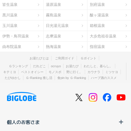
皆生温泉
湯原温泉
別府温泉
黒川温泉
霧島温泉
酸ヶ湯温泉
玉川温泉
日光湯元温泉
箱根温泉
伊勢・鳥羽温泉
志摩温泉
大歩危祖谷温泉
由布院温泉
熱海温泉
指宿温泉
お湯たびとは
ご利用ガイド
Ｇポイント
Ｇランキング
だれどこ
ocruyo
お湯たび
わたしと、暮らし。
キテミヨ
ベストオイシー
モノスポ
野に行く。
カウナラ
ミツケヨ
たびゆかし
Ｇ-Ranking 推し活
食pin by Ｇ-Ranking
ハーブ酒のススメ
個人のお客さま