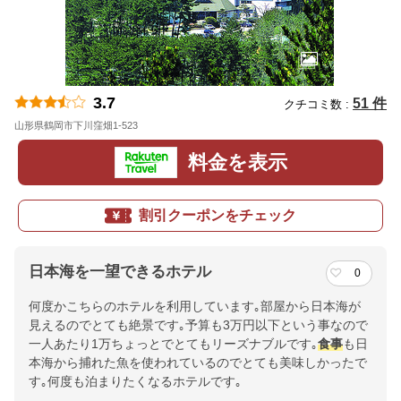
3.7
51 件
クチコミ数 :
山形県鶴岡市下川窪畑1-523
地図
料金を表示
割引クーポンをチェック
日本海を一望できるホテル
0
何度かこちらのホテルを利用しています｡部屋から日本海が
見えるのでとても絶景です｡予算も3万円以下という事なので
一人あたり1万ちょっとでとてもリーズナブルです｡
食事
も日
本海から捕れた魚を使われているのでとても美味しかったで
す｡何度も泊まりたくなるホテルです｡