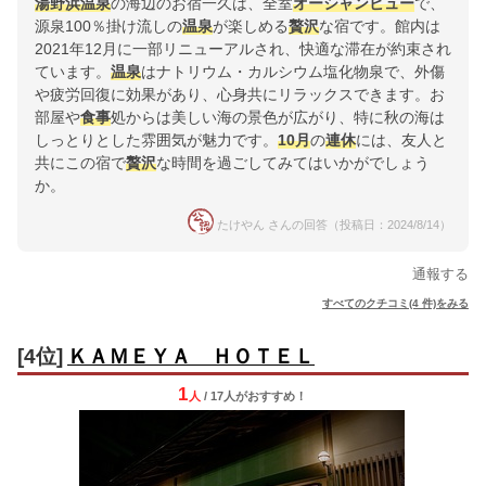
湯野浜温泉
の海辺のお宿一久は、全室
オーシャンビュー
で、
源泉100％掛け流しの
温泉
が楽しめる
贅沢
な宿です。館内は
2021年12月に一部リニューアルされ、快適な滞在が約束され
ています。
温泉
はナトリウム・カルシウム塩化物泉で、外傷
や疲労回復に効果があり、心身共にリラックスできます。お
部屋や
食事
処からは美しい海の景色が広がり、特に秋の海は
しっとりとした雰囲気が魅力です。
10月
の
連休
には、友人と
共にこの宿で
贅沢
な時間を過ごしてみてはいかがでしょう
か。
たけやん さんの回答（投稿日：2024/8/14）
通報する
すべてのクチコミ(4 件)をみる
[4位]
ＫＡＭＥＹＡ ＨＯＴＥＬ
1
人
/ 17人
が
おすすめ！