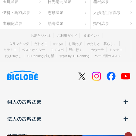
玉川温泉
日光湯元温泉
箱根温泉
伊勢・鳥羽温泉
志摩温泉
大歩危祖谷温泉
由布院温泉
熱海温泉
指宿温泉
お湯たびとは
ご利用ガイド
Ｇポイント
Ｇランキング
だれどこ
ocruyo
お湯たび
わたしと、暮らし。
キテミヨ
ベストオイシー
モノスポ
野に行く。
カウナラ
ミツケヨ
たびゆかし
Ｇ-Ranking 推し活
食pin by Ｇ-Ranking
ハーブ酒のススメ
個人のお客さま
法人のお客さま
企業情報