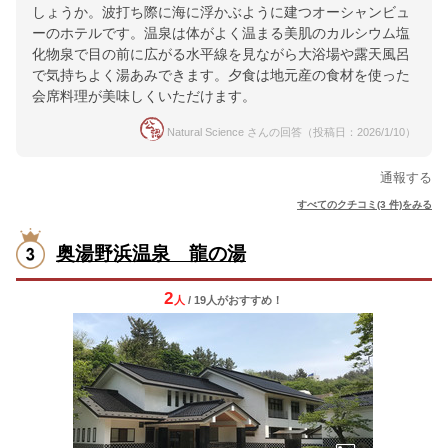
しょうか。波打ち際に海に浮かぶように建つオーシャンビュ
ーのホテルです。温泉は体がよく温まる美肌のカルシウム塩
化物泉で目の前に広がる水平線を見ながら大浴場や露天風呂
で気持ちよく湯あみできます。夕食は地元産の食材を使った
会席料理が美味しくいただけます。
Natural Science さんの回答（投稿日：2026/1/10）
通報する
すべてのクチコミ(3 件)をみる
奥湯野浜温泉 龍の湯
2
人
/ 19人
が
おすすめ！