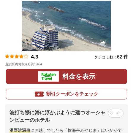
4.3
62 件
クチコミ数 :
山形県鶴岡市湯野浜1-6-4
地図
料金を表示
割引クーポンをチェック
波打ち際に海に浮かぶように建つオーシャ
0
ンビューのホテル
湯野浜温泉
にお越しでしたら「愉海亭みやじま」はいかがで