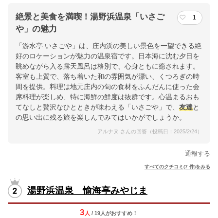
絶景と美食を満喫！湯野浜温泉「いさご
1
や」の魅力
「游水亭 いさごや」は、庄内浜の美しい景色を一望できる絶
好のロケーションが魅力の温泉宿です。日本海に沈む夕日を
眺めながら入る露天風呂は格別で、心身ともに癒されます。
客室も上質で、落ち着いた和の雰囲気が漂い、くつろぎの時
間を提供。料理は地元庄内の旬の食材をふんだんに使った会
席料理が楽しめ、特に海鮮の鮮度は抜群です。心温まるおも
てなしと贅沢なひとときが味わえる「いさごや」で、
友達
と
の思い出に残る旅を楽しんでみてはいかがでしょうか。
アルナヌ さんの回答（投稿日：2025/2/24）
通報する
すべてのクチコミ(7 件)をみる
湯野浜温泉 愉海亭みやじま
3
人
/ 19人
が
おすすめ！