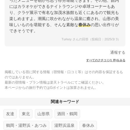
ったメニューを朝から思う存分堪能できます。その他、館内
にはカラオケができるナイトラウンジや卓球コーナーもあ
り、クラゲ展示で有名な加茂水族館も近くにあるので観光も
楽しめますよ。潮風に吹かれながら温泉に癒され、山形の美
味しいものを堪能する、そんな素敵な
春休み
の思い出作りが
できそうです。
Turkey さんの回答（投稿日：2025/3/ 3）
通報する
すべてのクチコミ(1 件)をみる
掲載している宿に関する情報（宿情報・口コミ等）はその内容を保証するも
のではありません。
最新の宿情報・プラン情報は楽天トラベルにてご確認ください。
本ページからの旅行予約ではGポイントは加算されません。
関連キーワード
友達
東北
山形県
酒田・鶴岡
鶴岡・湯野浜・あつみ
湯野浜温泉
春休み