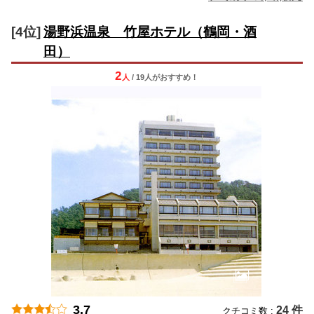
[4位]
湯野浜温泉 竹屋ホテル（鶴岡・酒
田）
2
人
/ 19人
が
おすすめ！
3.7
24 件
クチコミ数 :