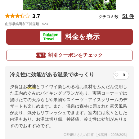
3.7
51 件
クチコミ数 :
山形県鶴岡市下川窪畑1-523
地図
料金を表示
割引クーポンをチェック
冷え性に効能がある温泉でゆっくり
0
夕食はお
友達
とワイワイ楽しめる地元食材をふんだん使用し
た庄内めぐみのバイキングプランがあり、実演コーナーでは
揚げたての天ぷらもや果物やスイーツ・アイスクリームのデ
ザートも楽しめます。また、温泉は森林に囲まれた露天風呂
があり、気分もリフレッシュできます。室内には広々とした
内湯もあり、お湯は切り傷、神経痛、冷え性に効能がありま
すのでおすすめです。
GENBU さんの回答（投稿日：2025/2/23）