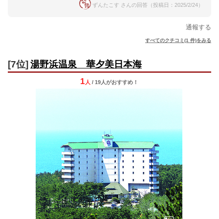
ずんたこす さんの回答（投稿日：2025/2/24）
通報する
すべてのクチコミ(1 件)をみる
[7位]
湯野浜温泉 華夕美日本海
1
人
/ 19人
が
おすすめ！