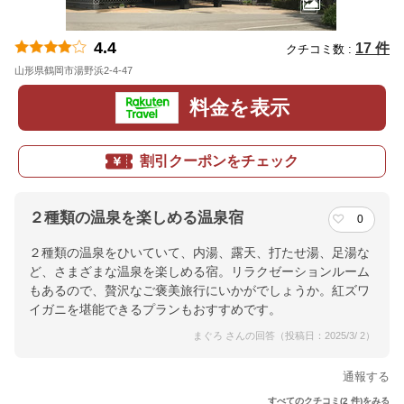
4.4
17 件
クチコミ数 :
山形県鶴岡市湯野浜2-4-47
地図
料金を表示
割引クーポンをチェック
２種類の温泉を楽しめる温泉宿
0
２種類の温泉をひいていて、内湯、露天、打たせ湯、足湯な
ど、さまざまな温泉を楽しめる宿。リラクゼーションルーム
もあるので、贅沢なご褒美旅行にいかがでしょうか。紅ズワ
イガニを堪能できるプランもおすすめです。
まぐろ さんの回答（投稿日：2025/3/ 2）
通報する
すべてのクチコミ(2 件)をみる