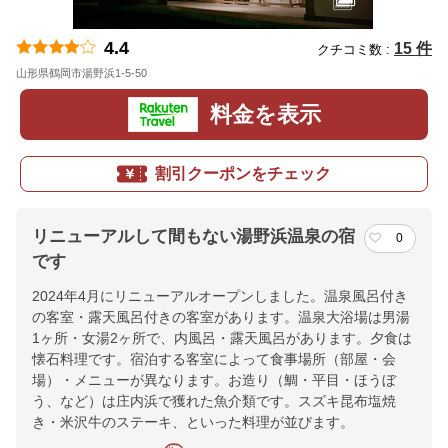
4.4
15 件
クチコミ数 :
山形県鶴岡市湯野浜1-5-50
地図
料金を表示
割引クーポンをチェック
リニューアルして間もない湯野浜温泉の宿
0
です
2024年4月にリニューアルオープンしました。温泉風呂付き
の客室・露天風呂付きの客室があります。温泉大浴場は男湯
1ヶ所・女湯2ヶ所で、内風呂・露天風呂があります。夕食は
懐石料理です。宿泊する客室によって食事場所（部屋・会
場）・メニューが異なります。お造り（鯛・平目・ほうぼ
う、など）は庄内浜で獲れた魚介類です。スズキ昆布塩焼
き・米沢牛のステーキ、といった料理が並びます。