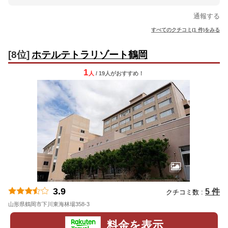
通報する
すべてのクチコミ(1 件)をみる
[8位]
ホテルテトラリゾート鶴岡
1
人
/ 19人
が
おすすめ！
3.9
5 件
クチコミ数 :
山形県鶴岡市下川東海林場358-3
地図
料金を表示