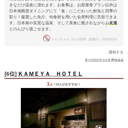
きなだけ温泉に浸れます。お食事は、お部屋食プラン以外は
日本海眺望ダイニングにて「食」にこだわった鮮魚と四季の
彩り！厳選した魚介、旬食材を用いた会席料理に舌鼓できま
す。日本海や良質な温泉、そして美食に癒されながらお
友達
とのんびり過ごせます。
シャンちゃん さんの回答（投稿日：2025/2/23）
通報する
すべてのクチコミ(2 件)をみる
[6位]
ＫＡＭＥＹＡ ＨＯＴＥＬ
1
人
/ 19人
が
おすすめ！