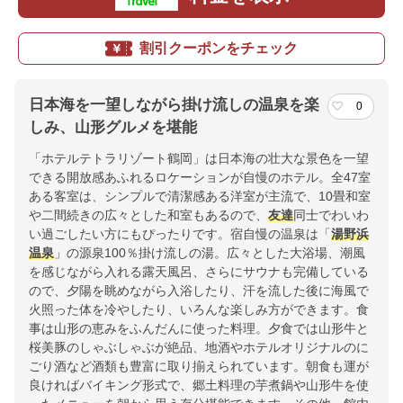
割引クーポンをチェック
日本海を一望しながら掛け流しの温泉を楽
0
しみ、山形グルメを堪能
「ホテルテトラリゾート鶴岡」は日本海の壮大な景色を一望
できる開放感あふれるロケーションが自慢のホテル。全47室
ある客室は、シンプルで清潔感ある洋室が主流で、10畳和室
や二間続きの広々とした和室もあるので、
友達
同士でわいわ
い過ごしたい方にもぴったりです。宿自慢の温泉は「
湯野浜
温泉
」の源泉100％掛け流しの湯。広々とした大浴場、潮風
を感じながら入れる露天風呂、さらにサウナも完備している
ので、夕陽を眺めながら入浴したり、汗を流した後に海風で
火照った体を冷やしたり、いろんな楽しみ方ができます。食
事は山形の恵みをふんだんに使った料理。夕食では山形牛と
桜美豚のしゃぶしゃぶが絶品、地酒やホテルオリジナルのに
ごり酒など酒類も豊富に取り揃えられています。朝食も運が
良ければバイキング形式で、郷土料理の芋煮鍋や山形牛を使