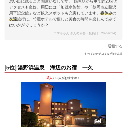
思い出に残ること間違いなしです。 鶴岡駅から車で約20分と
アクセスも良好。周辺には「加茂水族館」や「鶴岡市立藤沢
周平記念館」など観光スポットも充実しています。
春休み
の
友達
旅行に、竹屋ホテルで癒しと美食の時間を楽しんでみて
はいかがでしょうか？
ゴマちゃん さんの回答（投稿日：2025/2/24）
通報する
すべてのクチコミ(2 件)をみる
[5位]
湯野浜温泉 海辺のお宿 一久
2
人
/ 19人
が
おすすめ！