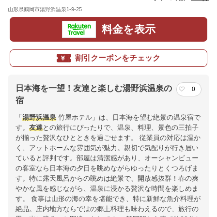
山形県鶴岡市湯野浜温泉1-9-25
地図
料金を表示
割引クーポンをチェック
日本海を一望！友達と楽しむ湯野浜温泉の
0
宿
「
湯野浜温泉
竹屋ホテル」は、日本海を望む絶景の温泉宿で
す。
友達
との旅行にぴったりで、温泉、料理、景色の三拍子
が揃った贅沢なひとときを過ごせます。 従業員の対応は温か
く、アットホームな雰囲気が魅力。親切で気配りが行き届い
ていると評判です。部屋は清潔感があり、オーシャンビュー
の客室なら日本海の夕日を眺めながらゆったりとくつろげま
す。特に露天風呂からの眺めは絶景で、開放感抜群！春の爽
やかな風を感じながら、温泉に浸かる贅沢な時間を楽しめま
す。 食事は山形の海の幸を堪能でき、特に新鮮な魚介料理が
絶品。庄内地方ならではの郷土料理も味わえるので、旅行の