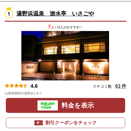
湯野浜温泉 游水亭 いさごや
7
人
/ 19人
が
おすすめ！
4.6
63 件
クチコミ数 :
山形県鶴岡市湯野浜1-8-7
地図
料金を表示
割引クーポンをチェック