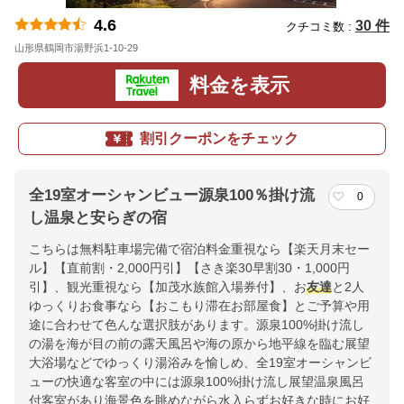
4.6
30 件
クチコミ数 :
山形県鶴岡市湯野浜1-10-29
地図
料金を表示
割引クーポンをチェック
全19室オーシャンビュー源泉100％掛け流
0
し温泉と安らぎの宿
こちらは無料駐車場完備で宿泊料金重視なら【楽天月末セー
ル】【直前割・2,000円引】【さき楽30早割30・1,000円
引】、観光重視なら【加茂水族館入場券付】、お
友達
と2人
ゆっくりお食事なら【おこもり滞在お部屋食】とご予算や用
途に合わせて色んな選択肢があります。源泉100%掛け流し
の湯を海が目の前の露天風呂や海の原から地平線を臨む展望
大浴場などでゆっくり湯浴みを愉しめ、全19室オーシャンビ
ューの快適な客室の中には源泉100%掛け流し展望温泉風呂
付客室があり海景色を眺めながら水入らずお好きな時にお好