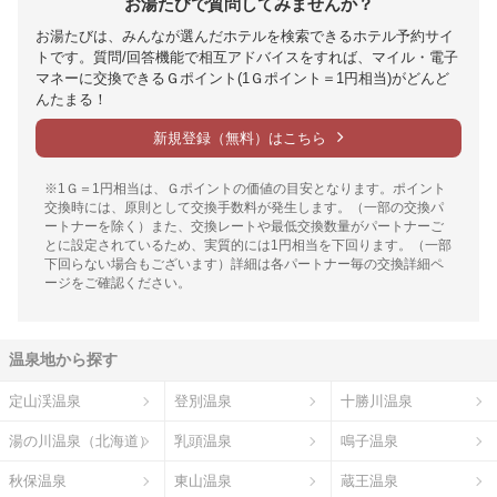
お湯たびで質問してみませんか？
お湯たびは、みんなが選んだホテルを検索できるホテル予約サイ
トです。質問/回答機能で相互アドバイスをすれば、マイル・電子
マネーに交換できるＧポイント(1Ｇポイント＝1円相当)がどんど
んたまる！
新規登録（無料）はこちら
※1Ｇ＝1円相当は、Ｇポイントの価値の目安となります。ポイント
交換時には、原則として交換手数料が発生します。（一部の交換パ
ートナーを除く）また、交換レートや最低交換数量がパートナーご
とに設定されているため、実質的には1円相当を下回ります。（一部
下回らない場合もございます）詳細は各パートナー毎の交換詳細ペ
ージをご確認ください。
温泉地から探す
定山渓温泉
登別温泉
十勝川温泉
湯の川温泉（北海道）
乳頭温泉
鳴子温泉
秋保温泉
東山温泉
蔵王温泉