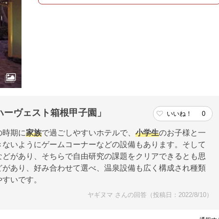
ハーヴェスト箱根甲子園」
いいね！
0
の時期に
家族
で過ごしやすいホテルで、
小学生
のお子様と一
きないようにゲームコーナーなどの設備もあります。そして
などがあり、そちらで自由研究の課題をクリアできるとも思
どがあり、好み合わせて選べ、温泉設備も広く構成され種類
やすいです。
ヤギヌマ さんの回答（投稿日：2022/8/10）