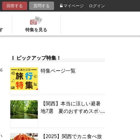
回答する
質問する
マイページ
ログイン
す
特集を見る
ピックアップ特集！
56
特集ページ一覧
【関西】本当に涼しい避暑
地7選 夏のおすすめスポッ
ト＆温泉宿
い
【2025】関西でカニ食べ放