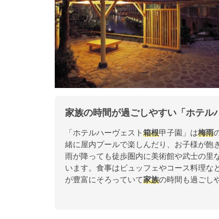
家族の時間が過ごしやすい「ホテル
「ホテルハーヴェスト
箱根
甲子園」は
梅雨
緒に屋内プールで楽しんだり、お子様が飽
雨が降っても徒歩圏内に美術館や武士の里
います。食事はビュッフェやコース料理な
が豊富にそろっていて
家族
の時間も過ごし