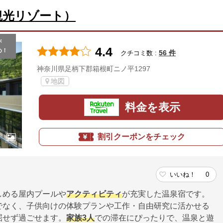
観光リゾート）
が
4.4
め！
56 件
クチコミ数 :
神奈川県足柄下郡箱根町ニノ平1297
地図
料金を表示
割引クーポンをチェック
いいね！
0
しめる屋内プールや
アクティビティ
が充実した温泉宿です。
でなく、子供向けの体験プランや工作・自由研究に活かせる
屈せず過ごせます。
家族
3人
での滞在にぴったりで、温泉と遊