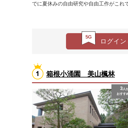
でに夏休みの自由研究や自由工作がこれ
5G
ログイン
箱根小涌園 美山楓林
3
人
おすす