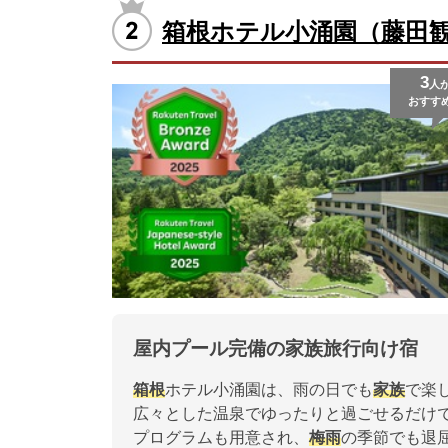
箱根ホテル小涌園（藤田
3
人
おすす
屋内プール完備の家族旅行向け宿
箱根
ホテル小涌園は、雨の日でも
家族
で楽
広々とした温泉でゆったりと過ごせるだけ
プログラムも用意され、
梅雨
の季節でも退