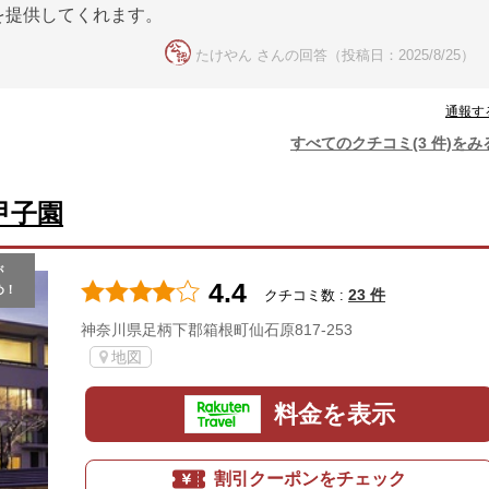
を提供してくれます。
たけやん さんの回答（投稿日：2025/8/25）
通報す
すべてのクチコミ(3 件)をみ
甲子園
が
4.4
め！
23 件
クチコミ数 :
神奈川県足柄下郡箱根町仙石原817-253
地図
料金を表示
割引クーポンをチェック