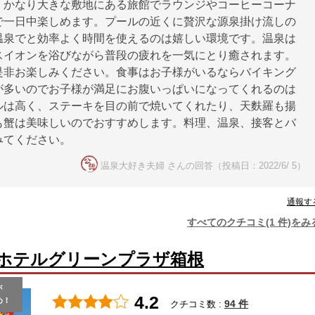
。かなり大きな敷地にある旅館でラウンジやコーヒーコーナ
で一日中楽しめます。プールの近くに贅沢な源泉掛け流しの
温泉でと効率よく時間を使えるのは嬉しい環境です。温泉は
スイオンを浴びながら普段の疲れを一気にとり癒されます。
是非お楽しみください。食事はお子様がいるならバイキング
が多いのでお子様が満足にお腹いっぱいになってくれるのは
ルは高く、ステーキを目の前で焼いてくれたり、天麩羅も揚
も蟹は美味しいのでおすすめします。料理、温泉、接客とバ
みてください。
温泉大好き夫婦 さんの回答（投稿日：2022/6/ 5）
通報す
すべてのクチコミ(1 件)をみ
ホテルグリーンプラザ箱根
が
4.2
め！
94 件
クチコミ数 :