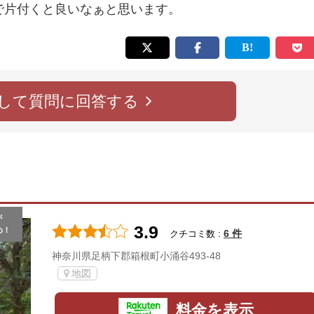
で片付くと良いなぁと思います。
して質問に回答する
が
3.9
め！
6 件
クチコミ数 :
神奈川県足柄下郡箱根町小涌谷493-48
地図
料金を表示