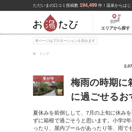
194,499
ただいまの口コミ投稿数
件！温泉からはじ
エリアから探す
本ページはプロモーションを含みます
トップ
2,0
受付中
梅雨の時期に
に過ごせるお
夏休みを前倒しして、7月の上旬に休み
ずに箱根で過ごそうと思います。小学2年
ったり、屋内プールがあったり等、雨で