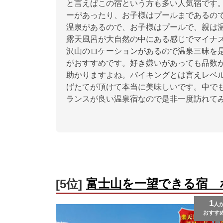
と言えばこの宿という方も多い人気宿です
ーがあったり、お子様はプールまであるの
温泉があるので、お子様はプールで、親は
露天風呂が大自然の中にある感じでマイナ
沢山のロケーションがあるので温泉三昧を
がおすすめです。好き嫌いがあっても品数
助かりますよね。バイキングとは言えレベ
げたてが頂けて本当に美味しいです。中で
ランスが良い温泉宿なので是非一度訪れて
富士山を一望できる宿 
[5位]
1
人
おすす