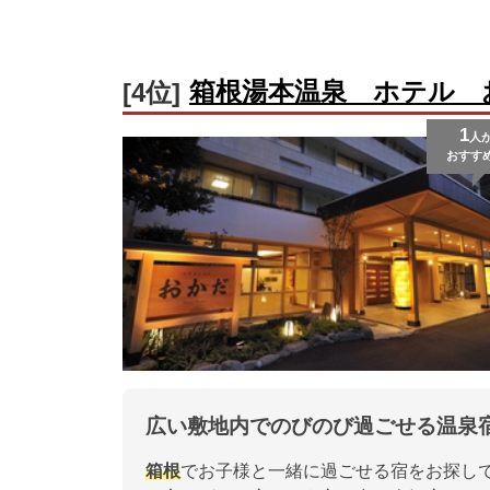
箱根湯本温泉 ホテル 
[4位]
1
人
おすす
広い敷地内でのびのび過ごせる温泉
箱根
でお子様と一緒に過ごせる宿をお探し