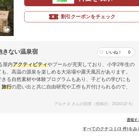
割引クーポンをチェック
飽きない温泉宿
いいね！
0
る屋内
アクティビティ
やプールが充実しており、小学2年生の
ても、高温の源泉を楽しめる大浴場や露天風呂があります。
できる自然素材や体験プログラムもあり、子どもの学びにも
、
旅行
の思い出と共に自由研究や工作も片付けられるので、
アルナヌ さんの回答（投稿日：2024/12/ 6）
通報す
すべてのクチコミ(3 件)をみ