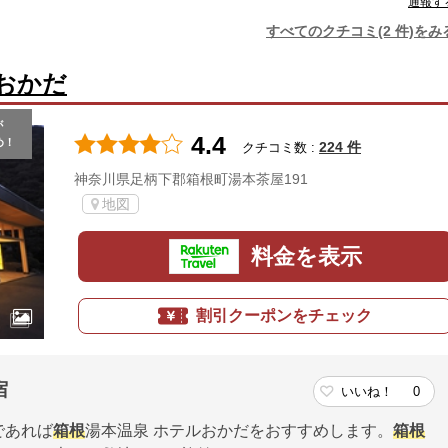
通報す
すべてのクチコミ(2 件)をみ
おかだ
が
4.4
め！
224 件
クチコミ数 :
神奈川県足柄下郡箱根町湯本茶屋191
地図
料金を表示
割引クーポンをチェック
宿
いいね！
0
であれば
箱根
湯本温泉 ホテルおかだをおすすめします。
箱根