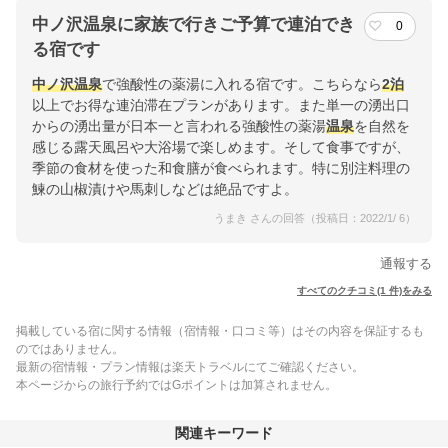
中ノ沢温泉に家族で行きご予算で連泊でき
0
る宿です
中ノ沢温泉
で強酸性の薬湯に入れる宿です。こちらなら
2泊
以上でお得な連泊滞在プランがあります。また単一の湧出口
からの湧出量が日本一と言われる強酸性の薬湯
温泉
を自然を
感じる露天風呂や大浴場で楽しめます。そして食事ですが、
季節の食材を使った和食膳が食べられます。特に別注料理の
鰊の山椒漬けや馬刺しなどは絶品ですよ。
うまき さんの回答（投稿日：2022/1/ 6）
通報する
すべてのクチコミ(1 件)をみる
掲載している宿に関する情報（宿情報・口コミ等）はその内容を保証するも
のではありません。
最新の宿情報・プラン情報は楽天トラベルにてご確認ください。
本ページからの旅行予約ではGポイントは加算されません。
関連キーワード