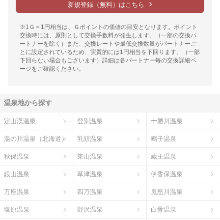
新規登録（無料）はこちら
※1Ｇ＝1円相当は、Ｇポイントの価値の目安となります。ポイント
交換時には、原則として交換手数料が発生します。（一部の交換パ
ートナーを除く）また、交換レートや最低交換数量がパートナーご
とに設定されているため、実質的には1円相当を下回ります。（一部
下回らない場合もございます）詳細は各パートナー毎の交換詳細ペ
ージをご確認ください。
温泉地から探す
定山渓温泉
登別温泉
十勝川温泉
湯の川温泉（北海道）
乳頭温泉
鳴子温泉
秋保温泉
東山温泉
蔵王温泉
銀山温泉
草津温泉
伊香保温泉
万座温泉
四万温泉
鬼怒川温泉
塩原温泉
野沢温泉
白骨温泉