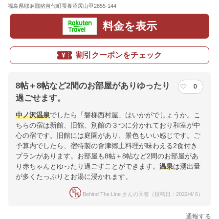
福島県耶麻郡猪苗代町蚕養沼尻山甲2855-144
地図
料金を表示
割引クーポンをチェック
8帖＋8帖など2間のお部屋がありゆったり
0
過ごせます。
中ノ沢温泉
でしたら「磐梯西村屋」はいかがでしょうか。こ
ちらの宿は新館、旧館、別館の３つに分かれており和室が中
心の宿です。旧館には庭園があり、景色もいい感じです。ご
予算内でしたら、宿特製の會津郷土料理が味わえる2食付き
プランがあります。お部屋も8帖＋8帖など2間のお部屋があ
り赤ちゃんとゆったり過ごすことができます。
温泉
は湧出量
が多くたっぷりとお湯に浸かれます。
Behind The Line さんの回答（投稿日：2022/4/ 6）
通報する