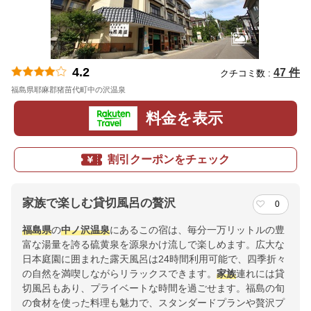
4.2
47 件
クチコミ数 :
福島県耶麻郡猪苗代町中の沢温泉
地図
料金を表示
割引クーポンをチェック
家族で楽しむ貸切風呂の贅沢
0
福島県
の
中ノ沢温泉
にあるこの宿は、毎分一万リットルの豊
富な湯量を誇る硫黄泉を源泉かけ流しで楽しめます。広大な
日本庭園に囲まれた露天風呂は24時間利用可能で、四季折々
の自然を満喫しながらリラックスできます。
家族
連れには貸
切風呂もあり、プライベートな時間を過ごせます。福島の旬
の食材を使った料理も魅力で、スタンダードプランや贅沢プ