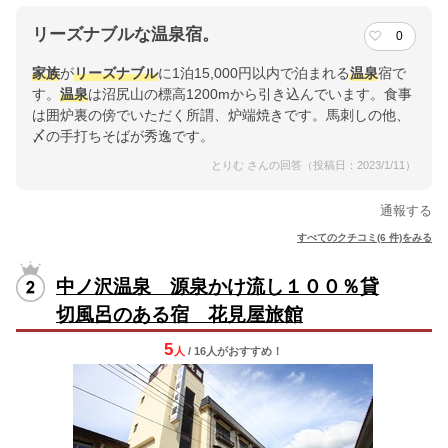
リーズナブルな温泉宿。
0
家族
が
リーズナブル
に1泊15,000円以内で泊まれる
温泉
宿で
す。
温泉
は沼尻山の標高1200mから引き込んでいます。食事
は囲炉裏の傍でいただく所謂、炉端焼きです。馬刺しの他、
〆の手打ちそばが秀逸です。
とりむ さんの回答（投稿日：2023/1/11）
通報する
すべてのクチコミ(6 件)をみる
中ノ沢温泉 源泉かけ流し１００％貸
切風呂のある宿 花見屋旅館
5
人
/ 16人
が
おすすめ！