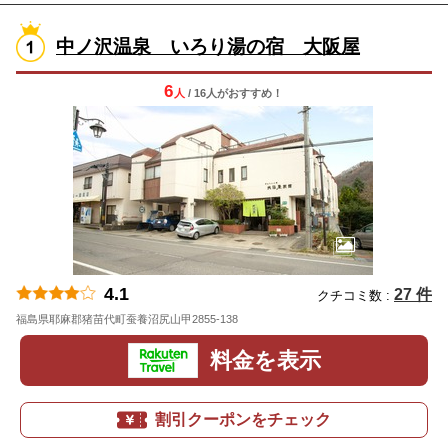
中ノ沢温泉 いろり湯の宿 大阪屋
6
人
/ 16人
が
おすすめ！
4.1
27 件
クチコミ数 :
福島県耶麻郡猪苗代町蚕養沼尻山甲2855-138
地図
料金を表示
割引クーポンをチェック