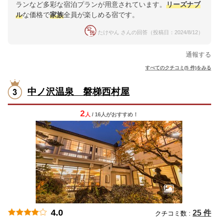
ランなど多彩な宿泊プランが用意されています。
リーズナブ
ル
な価格で
家族
全員が楽しめる宿です。
たけやん さんの回答（投稿日：2024/8/12）
通報する
すべてのクチコミ(5 件)をみる
中ノ沢温泉 磐梯西村屋
2
人
/ 16人
が
おすすめ！
4.0
25 件
クチコミ数 :