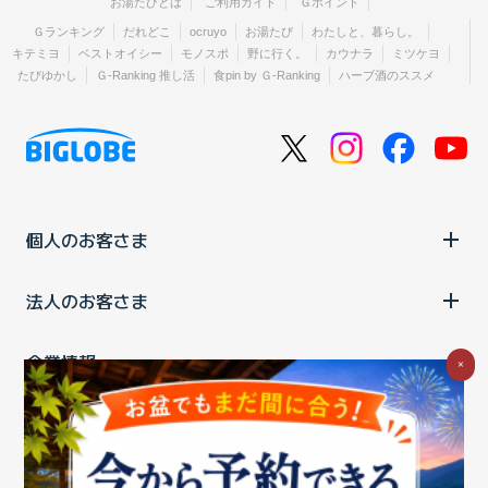
お湯たびとは
ご利用ガイド
Ｇポイント
Ｇランキング
だれどこ
ocruyo
お湯たび
わたしと、暮らし。
キテミヨ
ベストオイシー
モノスポ
野に行く。
カウナラ
ミツケヨ
たびゆかし
Ｇ-Ranking 推し活
食pin by Ｇ-Ranking
ハーブ酒のススメ
個人のお客さま
法人のお客さま
企業情報
×
ご利用中の方