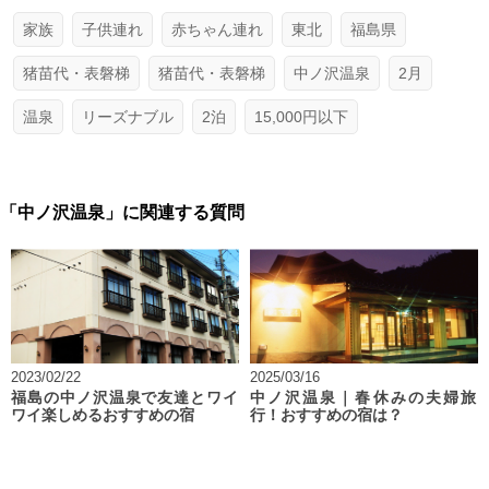
家族
子供連れ
赤ちゃん連れ
東北
福島県
猪苗代・表磐梯
猪苗代・表磐梯
中ノ沢温泉
2月
温泉
リーズナブル
2泊
15,000円以下
「中ノ沢温泉」に関連する質問
2023/02/22
2025/03/16
福島の中ノ沢温泉で友達とワイ
中ノ沢温泉｜春休みの夫婦旅
ワイ楽しめるおすすめの宿
行！おすすめの宿は？