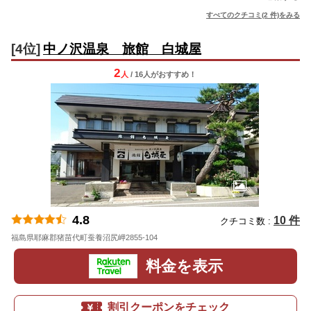
すべてのクチコミ(2 件)をみる
[4位]
中ノ沢温泉 旅館 白城屋
2
人
/ 16人
が
おすすめ！
4.8
10 件
クチコミ数 :
福島県耶麻郡猪苗代町蚕養沼尻岬2855-104
地図
料金を表示
割引クーポンをチェック