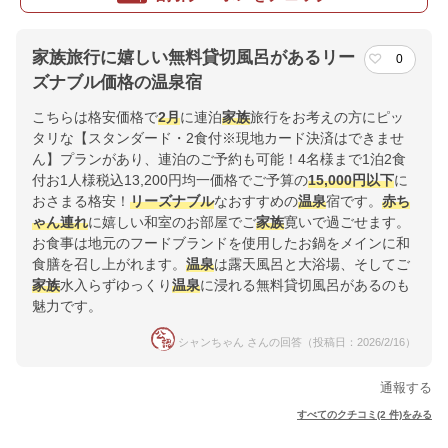
家族旅行に嬉しい無料貸切風呂があるリー
0
ズナブル価格の温泉宿
こちらは格安価格で
2月
に連泊
家族
旅行をお考えの方にピッ
タリな【スタンダード・2食付※現地カード決済はできませ
ん】プランがあり、連泊のご予約も可能！4名様まで1泊2食
付お1人様税込13,200円均一価格でご予算の
15,000円以下
に
おさまる格安！
リーズナブル
なおすすめの
温泉
宿です。
赤ち
ゃん連れ
に嬉しい和室のお部屋でご
家族
寛いで過ごせます。
お食事は地元のフードブランドを使用したお鍋をメインに和
食膳を召し上がれます。
温泉
は露天風呂と大浴場、そしてご
家族
水入らずゆっくり
温泉
に浸れる無料貸切風呂があるのも
魅力です。
シャンちゃん さんの回答（投稿日：2026/2/16）
通報する
すべてのクチコミ(2 件)をみる