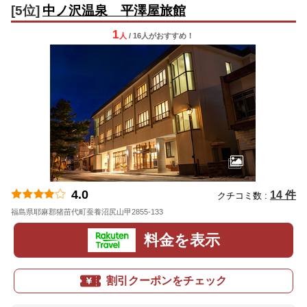
[5位]
中ノ沢温泉 平澤屋旅館
1
人
/ 16人
が
おすすめ！
4.0
14 件
クチコミ数 :
福島県耶麻郡猪苗代町蚕養沼尻山甲2855-133
地図
料金を表示
割引クーポンをチェック