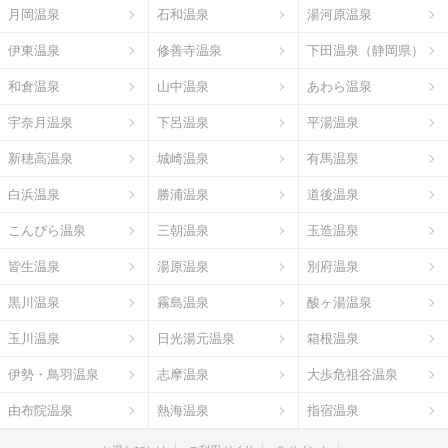
月岡温泉
石和温泉
湯河原温泉
伊東温泉
修善寺温泉
下田温泉（静岡県）
和倉温泉
山中温泉
あわら温泉
宇奈月温泉
下呂温泉
平湯温泉
新穂高温泉
城崎温泉
有馬温泉
白浜温泉
勝浦温泉
道後温泉
こんぴら温泉
三朝温泉
玉造温泉
皆生温泉
湯原温泉
別府温泉
黒川温泉
霧島温泉
酸ヶ湯温泉
玉川温泉
日光湯元温泉
箱根温泉
伊勢・鳥羽温泉
志摩温泉
大歩危祖谷温泉
由布院温泉
熱海温泉
指宿温泉