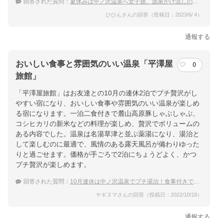
回答された質問：
夏休みは中ノ沢温泉へ女子旅。源泉かけ流しのおすすめの宿をおしえて！
ひひんさんの回答（投稿日：2023/6/ 4）
通報する
おいしい食事と雰囲気のいい温泉「平澤屋
0
旅館」
「平澤屋旅館」はお友達との10月の連休2泊でプチ贅沢がし
やすい宿になり、おいしい食事や雰囲気のいい温泉が楽しめ
る宿になります。一泊二食付きで麓山高原豚しゃぶしゃぶ、
コシヒカリの新米などの料理が楽しめ、贅沢でボリュームの
ある内容でした。温泉は名湯草津と並ぶ薬湯になり、湯治と
して楽しむのに最適で、風情のある露天風呂が備わりゆった
りと過ごせます。価格が手ごろで2泊にちょうどよく、かつ
プチ贅沢が楽しめます。
回答された質問：
10月連休は中ノ沢温泉でプチ湯治！食事付きでおすすめの宿は？
ヤギヌマさんの回答（投稿日：2022/10/18）
通報する