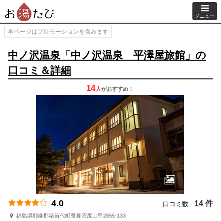
メニュー
本ページはプロモーションを含みます
中ノ沢温泉「中ノ沢温泉 平澤屋旅館」の
口コミ＆詳細
14
人
が
おすすめ！
4.0
14 件
口コミ数 :
福島県耶麻郡猪苗代町蚕養沼尻山甲2855-133