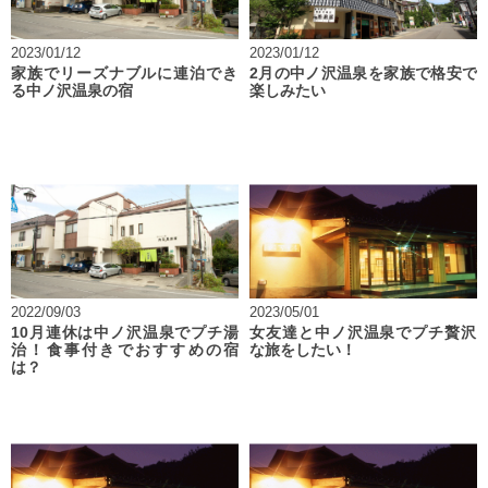
2023/01/12
2023/01/12
家族でリーズナブルに連泊でき
2月の中ノ沢温泉を家族で格安で
る中ノ沢温泉の宿
楽しみたい
2022/09/03
2023/05/01
10月連休は中ノ沢温泉でプチ湯
女友達と中ノ沢温泉でプチ贅沢
治！食事付きでおすすめの宿
な旅をしたい！
は？