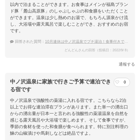
以内で泊まることができます。お食事はメインが福島ブラン
ド豚「麓山高原豚」のしゃぶしゃぶの和食膳をいただくこと
ができます。温泉は少し熱めのお湯で、もちろん源泉かけ流
し、大浴場や露天風呂で楽しむことができ、おすすめのお宿
です。
回答された質問：
10月連休は中ノ沢温泉でプチ湯治！食事付きでおすすめの宿は？
どんどんさんの回答（投稿日：2022/9/ 8）
通報する
中ノ沢温泉に家族で行きご予算で連泊でき
0
る宿です
中ノ沢温泉で強酸性の薬湯に入れる宿です。こちらなら2泊
以上でお得な連泊滞在プランがあります。また単一の湧出口
からの湧出量が日本一と言われる強酸性の薬湯温泉を自然を
感じる露天風呂や大浴場で楽しめます。そして食事ですが、
季節の食材を使った和食膳が食べられます。特に別注料理の
鰊の山椒漬けや馬刺しなどは絶品ですよ。