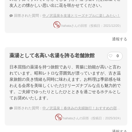
ホテル詳細を詳しく見る
友人との懐かしい思い出に花を咲かせてください。
回答された質問：
中ノ沢温泉を友達とリーズナブルに楽しみたい！
hahataさんの回答（投稿日：2021/12/20）
通報する
薬湯として名高い名湯を誇る老舗旅館
0
日本屈指の薬湯を持つ旅館であり、胃腸に効能が高いと言わ
れています。昭和レトロな雰囲気が漂っていますが、古き温
泉旅館の良き情緒も同時に味わえます。お料理は季節感を味
わえる会席を美味しくいただけリーズナブルな点も魅力的で
す。ご夫婦でゆったりとしたひとときを過ごせるホテルとし
てお奨めいたします。
回答された質問：
中ノ沢温泉｜春休みの夫婦旅行！おすすめの宿は？
hahataさんの回答（投稿日：2025/3/24）
通報する