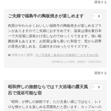
通報する
ご夫婦で福島牛の陶板焼きが楽しめます
0
肉質がやわらかくおいしい福島牛の陶板焼きが楽しめるプラ
ンがありますのでご夫婦におすすめです。温泉は湧出量日本
一で大浴場に源泉かけ流しなのでゆっくりできます。強い殺
菌効果もあります。お部屋は落ち着いた和室で、窓から四季
の景色が楽しめる、広縁付きのゆったりサイズです。
回答された質問：
中ノ沢温泉｜春休みの夫婦旅行！おすすめの宿は？
GENBUさんの回答（投稿日：2025/3/20）
通報する
昭和押しの旅館ならでは？大浴場の露天風
0
呂で混浴可能な宿
「昭和」が押しの旅館です。ただ古臭い感じではなく、レト
ロな懐かしさを楽しめる雰囲気だと思います。カップルへの