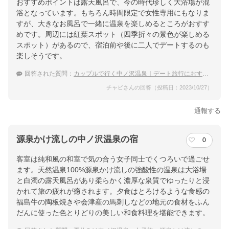
おすすめポイントは露天風呂で、今の時代珍しく大浴場が混
浴となっています。もちろん時間限定で女性専用にもなりま
すが、大きなお風呂で一緒に温泉を楽しめるところがおすす
めです。周辺には紅葉スポット（四季折々の景色が楽しめる
スポット）があるので、宿泊前や後に二人でデートするのも
楽しそうです。
回答された質問：
カップルで行く中ノ沢温泉｜デート旅行におすすめの温泉宿が知りたい！
チャビさんの回答（投稿日：2023/10/27）
通報する
源泉かけ流しの中ノ沢温泉の宿
0
客室は純和風の和室で気の合う女子同士でくつろいで過ごせ
ます。天然温泉100%源泉かけ流しの強酸性の温泉は大浴場
と白濁の露天風呂があり柔らかく濃厚な泉質でゆったりと浸
かれて旅の疲れが癒されます。夕食はとろけるような食感の
福島牛の陶板焼きや会津産の馬刺しなどの地元の食材をふん
だんに使った色とりどりの美しい和食料理を堪能できます。