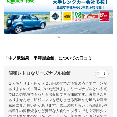
食事場所
朝食
広間
夕食
広間、食事処
チェックイン・チェックアウト時間
>
チェックイン
15:00(最終チェックイン：20:00)
チェックアウ
10:00
「中ノ沢温泉 平澤屋旅館」についての口コミ
ト
昭和レトロなリーズナブル旅館
1
交通アクセス
１人あたり１万円から２万円の間でご予算の応じてプランが
磐越西線猪苗代駅より路線バス30分「中ノ沢温泉下」／(東京よ
ありますので、選んでいただけます。リーズナブルという点
り)東北道磐梯熱海IC→母成グリーンライン経由中ノ沢温泉
ではこの地域でもっともお奨めできる旅館です。豪華さこそ
ありませんが、昭和ロマンを感じさせる部屋やお風呂や露天
提供：楽天トラベル
風呂にまた良い趣があります。郷土の味ともいえる馬刺しや
楽天トラベルで
福島牛の陶板焼きなど贅沢な夕食付のプランでも２万円少々
のご予算ですのでいかがでしょうか。落ち着いたお部屋でご