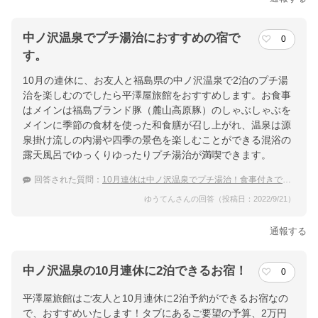
中ノ沢温泉でプチ湯治におすすめの宿で
0
す。
10月の連休に、お友人と福島県の中ノ沢温泉で2泊のプチ湯
治を楽しむのでしたら平澤屋旅館をおすすめします。お食事
はメインは福島ブランド豚（麓山高原豚）のしゃぶしゃぶを
メインに季節の食材を使った和食膳が召し上がれ、温泉は源
泉掛け流しの内湯や四季の景色を楽しむことができる混浴の
露天風呂でゆっくりゆったりプチ湯治が満喫できます。
回答された質問：
10月連休は中ノ沢温泉でプチ湯治！食事付きでおすすめの宿は？
ゆうてんさんの回答（投稿日：2022/9/21）
通報する
中ノ沢温泉の10月連休に2泊できるお宿！
0
平澤屋旅館はご友人と10月連休に2泊予約ができるお宿なの
で、おすすめいたします！タブにあるご要望の予算、2万円