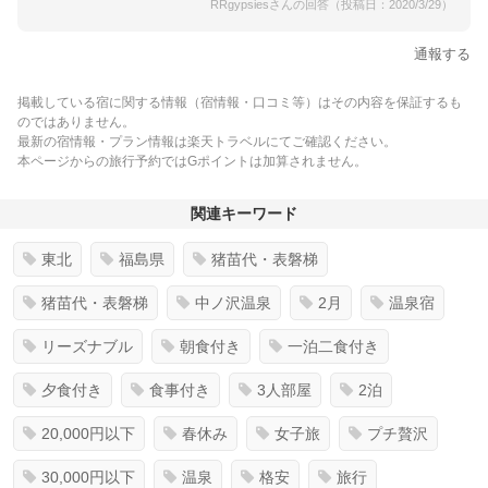
RRgypsiesさんの回答（投稿日：2020/3/29）
通報する
掲載している宿に関する情報（宿情報・口コミ等）はその内容を保証するも
のではありません。
最新の宿情報・プラン情報は楽天トラベルにてご確認ください。
本ページからの旅行予約ではGポイントは加算されません。
関連キーワード
東北
福島県
猪苗代・表磐梯
猪苗代・表磐梯
中ノ沢温泉
2月
温泉宿
リーズナブル
朝食付き
一泊二食付き
夕食付き
食事付き
3人部屋
2泊
20,000円以下
春休み
女子旅
プチ贅沢
30,000円以下
温泉
格安
旅行