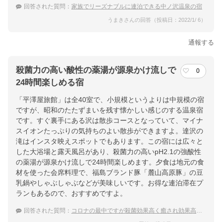
回答された質問：
家族でリーズナブルに連泊できる中ノ沢温泉の宿
うまきさんの回答（投稿日：2022/1/ 6）
通報する
殺菌力の高い酸性の薬湯が源泉かけ流しで
0
24時間楽しめる宿
「平澤屋旅館」は全40室で、小規模というよりは中規模の宿
ですが、昭和のたたずまいを残す懐かしい感じのする温泉宿
です。すぐ裏手にある沢は散歩コースとなっていて、マイナ
スイオンたっぷりの気持ちのよい散歩ができますよ。達沢の
滝はインスタ映えスポットでもあります。この宿には広々と
した大浴場と露天風呂があり、殺菌力の高いpH2.1の強酸性
の薬湯が源泉かけ流しで24時間楽しめます。夕食は地元の食
材を使った会席料理で、福島ブランド豚「麓山高原豚」の豆
乳鍋やしゃぶしゃぶなどが美味しいです。お得な連泊滞在プ
ランもあるので、おすすめですよ。
回答された質問：
コロナの最中ですが殺菌効果高く癒され効果高い温泉宿？