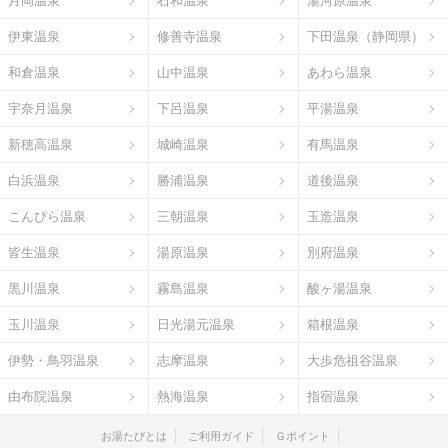
月岡温泉
石和温泉
湯河原温泉
伊東温泉
修善寺温泉
下田温泉（静岡県）
和倉温泉
山中温泉
あわら温泉
宇奈月温泉
下呂温泉
平湯温泉
新穂高温泉
城崎温泉
有馬温泉
白浜温泉
勝浦温泉
道後温泉
こんぴら温泉
三朝温泉
玉造温泉
皆生温泉
湯原温泉
別府温泉
黒川温泉
霧島温泉
酸ヶ湯温泉
玉川温泉
日光湯元温泉
箱根温泉
伊勢・鳥羽温泉
志摩温泉
大歩危祖谷温泉
由布院温泉
熱海温泉
指宿温泉
お湯たびとは
ご利用ガイド
Ｇポイント