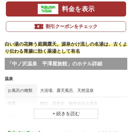
料金を表示
割引クーポンをチェック
白い湯の花舞う庭園露天。源泉かけ流しの名湯は、古くよ
り伝わる胃腸に効く薬湯として有名
「中ノ沢温泉 平澤屋旅館」のホテル詳細
温泉
お風呂の種類
大浴場、露天風呂、天然温泉
泉質
酸性、硫黄泉、酸性硫化水素泉
効能
胃腸病、糖尿病、皮膚病