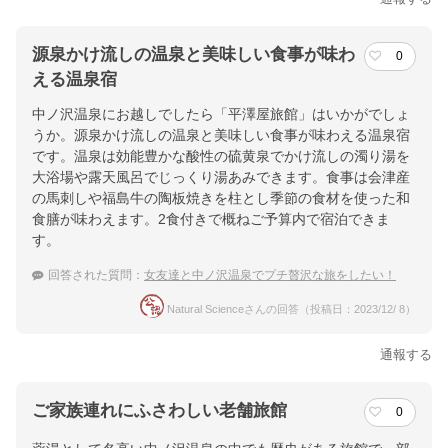
源泉かけ流しの温泉と美味しい食事が味わ
0
える温泉宿
中ノ沢温泉にお越しでしたら「平澤屋旅館」はいかがでしょ
うか。源泉かけ流しの温泉と美味しい食事が味わえる温泉宿
です。温泉は効能豊かな酸性の硫黄泉でかけ流しの濁り湯を
大浴場や露天風呂でじっくり湯あみできます。食事は会津産
の馬刺しや福島牛の陶板焼きを柱とし季節の食材を使った和
食膳が味わえます。2食付きで概ねご予算内で宿泊できま
す。
回答された質問：
女友達と中ノ沢温泉でプチ贅沢な旅をしたい！
Natural Scienceさんの回答（投稿日：2023/12/ 8）
通報する
ご家族連れにふさわしい老舗旅館
0