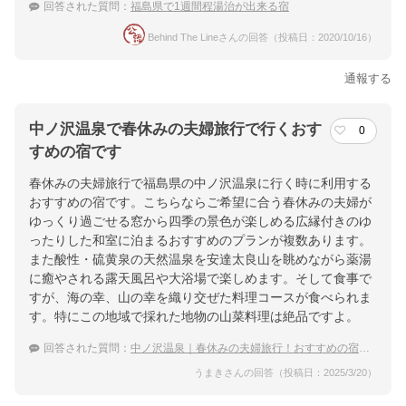
回答された質問：
福島県で1週間程湯治が出来る宿
Behind The Lineさんの回答（投稿日：2020/10/16）
通報する
中ノ沢温泉で春休みの夫婦旅行で行くおす
0
すめの宿です
春休みの夫婦旅行で福島県の中ノ沢温泉に行く時に利用する
おすすめの宿です。こちらならご希望に合う春休みの夫婦が
ゆっくり過ごせる窓から四季の景色が楽しめる広縁付きのゆ
ったりした和室に泊まるおすすめのプランが複数あります。
また酸性・硫黄泉の天然温泉を安達太良山を眺めながら薬湯
に癒やされる露天風呂や大浴場で楽しめます。そして食事で
すが、海の幸、山の幸を織り交ぜた料理コースが食べられま
す。特にこの地域で採れた地物の山菜料理は絶品ですよ。
回答された質問：
中ノ沢温泉｜春休みの夫婦旅行！おすすめの宿は？
うまきさんの回答（投稿日：2025/3/20）