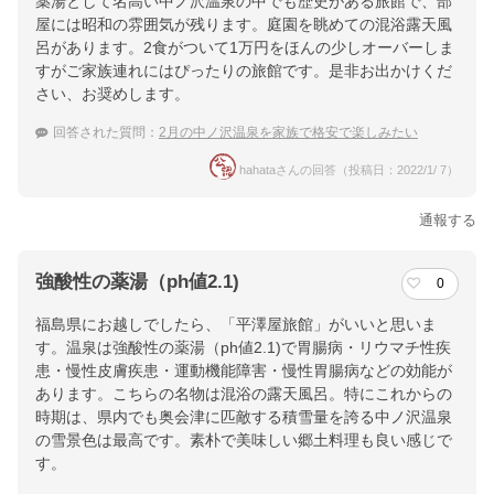
薬湯として名高い中ノ沢温泉の中でも歴史がある旅館で、部
屋には昭和の雰囲気が残ります。庭園を眺めての混浴露天風
呂があります。2食がついて1万円をほんの少しオーバーしま
すがご家族連れにはぴったりの旅館です。是非お出かけくだ
さい、お奨めします。
回答された質問：
2月の中ノ沢温泉を家族で格安で楽しみたい
hahataさんの回答（投稿日：2022/1/ 7）
通報する
強酸性の薬湯（ph値2.1)
0
福島県にお越しでしたら、「平澤屋旅館」がいいと思いま
す。温泉は強酸性の薬湯（ph値2.1)で胃腸病・リウマチ性疾
患・慢性皮膚疾患・運動機能障害・慢性胃腸病などの効能が
あります。こちらの名物は混浴の露天風呂。特にこれからの
時期は、県内でも奥会津に匹敵する積雪量を誇る中ノ沢温泉
の雪景色は最高です。素朴で美味しい郷土料理も良い感じで
す。