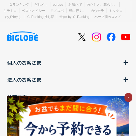
Ｇランキング
だれどこ
ocruyo
お湯たび
わたしと、暮らし。
キテミヨ
ベストオイシー
モノスポ
野に行く。
カウナラ
ミツケヨ
たびゆかし
Ｇ-Ranking 推し活
食pin by Ｇ-Ranking
ハーブ酒のススメ
個人のお客さま
法人のお客さま
企業情報
×
ご利用中の方
お問い合わせ
消費税の表示
ウェブアクセシビリティの取り組み