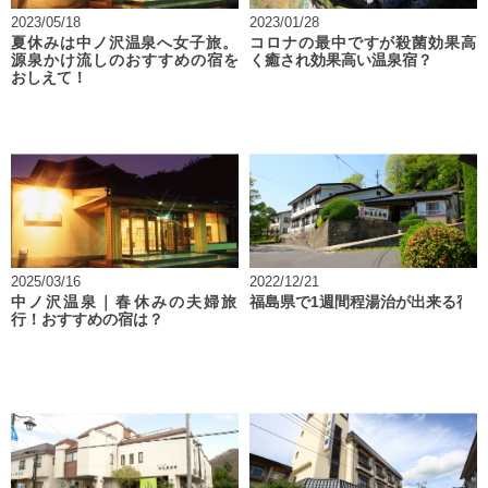
2023/05/18
2023/01/28
夏休みは中ノ沢温泉へ女子旅。
コロナの最中ですが殺菌効果高
源泉かけ流しのおすすめの宿を
く癒され効果高い温泉宿？
おしえて！
2025/03/16
2022/12/21
中ノ沢温泉｜春休みの夫婦旅
福島県で1週間程湯治が出来る宿
行！おすすめの宿は？