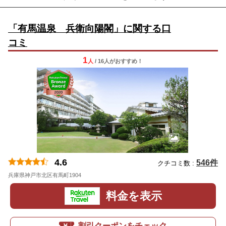
「有馬温泉 兵衛向陽閣」に関する口
コミ
1
人
/ 16人
が
おすすめ！
4.6
546件
クチコミ数 :
兵庫県神戸市北区有馬町1904
料金を表示
割引クーポンをチェック