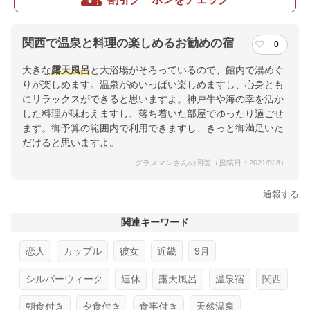
関西で温泉と料理の楽しめるお勧めの宿
0
大きな
露天風呂
と大浴場がそろっているので、館内で湯めぐ
りが楽しめます。温泉がめいっぱい楽しめますし、心身とも
にリラックスができると思いますよ。神戸牛や海の幸を活か
した料理が味わえますし、落ち着いた部屋でゆったり過ごせ
ます。御予算の範囲内で利用できますし、きっと御満足いた
だけると思いますよ。
グラスマンさんの回答（投稿日：2021/9/ 8）
通報する
関連キーワード
恋人
カップル
彼女
近畿
9月
シルバーウィーク
連休
露天風呂
温泉宿
関西
朝食付き
夕食付き
食事付き
天然温泉