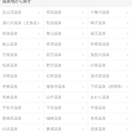
温泉地から探す
定山渓温泉
登別温泉
十勝川温泉
湯の川温泉（北海道）
乳頭温泉
鳴子温泉
秋保温泉
東山温泉
蔵王温泉
銀山温泉
草津温泉
伊香保温泉
万座温泉
四万温泉
鬼怒川温泉
塩原温泉
野沢温泉
白骨温泉
月岡温泉
石和温泉
湯河原温泉
伊東温泉
修善寺温泉
下田温泉（静岡県）
和倉温泉
山中温泉
あわら温泉
宇奈月温泉
下呂温泉
平湯温泉
新穂高温泉
城崎温泉
有馬温泉
白浜温泉
勝浦温泉
道後温泉