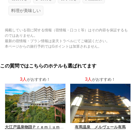
料理が美味しい
掲載している宿に関する情報（宿情報・口コミ等）はその内容を保証するも
のではありません。
最新の宿情報・プラン情報は楽天トラベルにてご確認ください。
本ページからの旅行予約ではGポイントは加算されません。
この質問ではこちらのホテルも選ばれてます
3人
3人
がおすすめ！
がおすすめ！
大江戸温泉物語Ｐｒｅｍｉｕｍ 箕面観光ホテル（２０２６年１０月１日リニューアルオープン）
有馬温泉 メルヴェール有馬