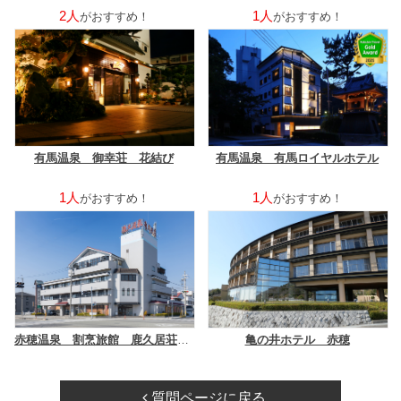
2人
1人
がおすすめ！
がおすすめ！
有馬温泉 御幸荘 花結び
有馬温泉 有馬ロイヤルホテル
1人
1人
がおすすめ！
がおすすめ！
赤穂温泉 割烹旅館 鹿久居荘 赤穂店
亀の井ホテル 赤穂
質問ページに戻る