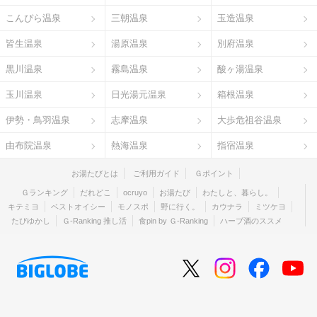
こんぴら温泉
三朝温泉
玉造温泉
皆生温泉
湯原温泉
別府温泉
黒川温泉
霧島温泉
酸ヶ湯温泉
玉川温泉
日光湯元温泉
箱根温泉
伊勢・鳥羽温泉
志摩温泉
大歩危祖谷温泉
由布院温泉
熱海温泉
指宿温泉
お湯たびとは
ご利用ガイド
Ｇポイント
Ｇランキング
だれどこ
ocruyo
お湯たび
わたしと、暮らし。
キテミヨ
ベストオイシー
モノスポ
野に行く。
カウナラ
ミツケヨ
たびゆかし
Ｇ-Ranking 推し活
食pin by Ｇ-Ranking
ハーブ酒のススメ