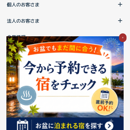
個人のお客さま
法人のお客さま
企業情報
×
ご利用中の方
お問い合わせ
消費税の表示
ウェブアクセシビリティの取り組み
個人情報保護ポリシー
プライバシーポータル
Cookieポリシー
特定商取引法に基づく表記
情報セキュリティ基本方針
商標について
BIGLOBEトップ
Copyright ©BIGLOBE Inc.
2026.
All rights reserved.