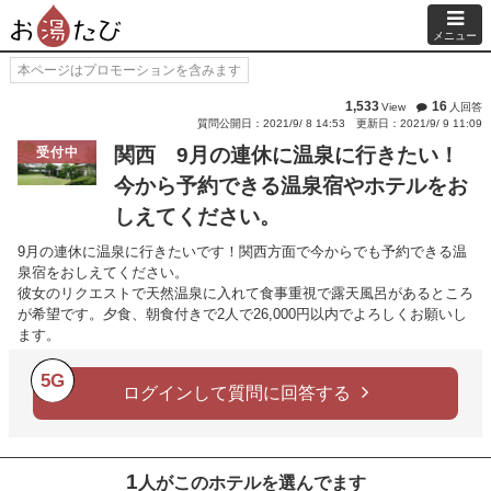
メニュー
本ページはプロモーションを含みます
1,533
16
View
人回答
質問公開日：2021/9/ 8 14:53
更新日：2021/9/ 9 11:09
関西 9月の連休に温泉に行きたい！
受付中
今から予約できる温泉宿やホテルをお
しえてください。
9月の連休に温泉に行きたいです！関西方面で今からでも予約できる温
泉宿をおしえてください。
彼女のリクエストで天然温泉に入れて食事重視で露天風呂があるところ
が希望です。夕食、朝食付きで2人で26,000円以内でよろしくお願いし
ます。
5G
ログインして質問に回答する
1
人がこのホテルを選んでます