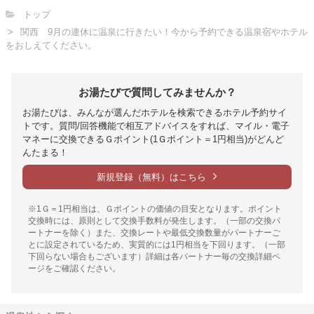
トップ
関西 9月の連休に温泉に行きたい！今から予約できる温泉宿やホテル
をおしえてください。
お湯たびで質問してみませんか？
お湯たびは、みんなが選んだホテルを検索できるホテル予約サイ
トです。質問/回答機能で相互アドバイスをすれば、マイル・電子
マネーに交換できるＧポイント(1Ｇポイント＝1円相当)がどんど
んたまる！
新規登録（無料）はこちら
※1Ｇ＝1円相当は、Ｇポイントの価値の目安となります。ポイント
交換時には、原則として交換手数料が発生します。（一部の交換パ
ートナーを除く）また、交換レートや最低交換数量がパートナーご
とに設定されているため、実質的には1円相当を下回ります。（一部
下回らない場合もございます）詳細は各パートナー毎の交換詳細ペ
ージをご確認ください。