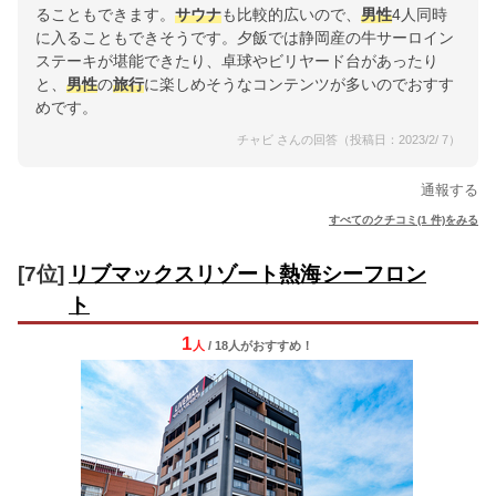
ることもできます。
サウナ
も比較的広いので、
男性
4人同時
に入ることもできそうです。夕飯では静岡産の牛サーロイン
ステーキが堪能できたり、卓球やビリヤード台があったり
と、
男性
の
旅行
に楽しめそうなコンテンツが多いのでおすす
めです。
チャビ さんの回答（投稿日：2023/2/ 7）
通報する
すべてのクチコミ(1 件)をみる
[7位]
リブマックスリゾート熱海シーフロン
ト
1
人
/ 18人
が
おすすめ！