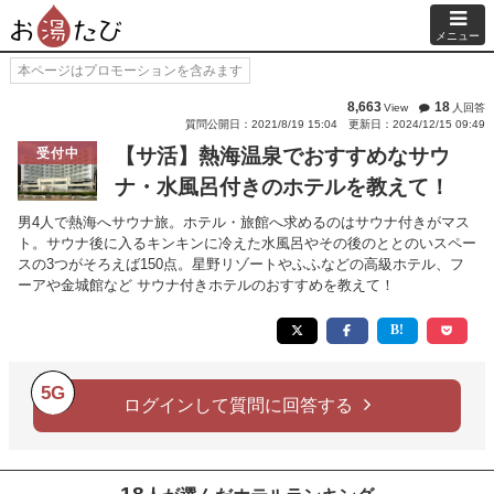
メニュー
本ページはプロモーションを含みます
8,663
18
View
人回答
質問公開日：2021/8/19 15:04
更新日：2024/12/15 09:49
【サ活】熱海温泉でおすすめなサウ
受付中
ナ・水風呂付きのホテルを教えて！
男4人で熱海へサウナ旅。ホテル・旅館へ求めるのはサウナ付きがマス
ト。サウナ後に入るキンキンに冷えた水風呂やその後のととのいスペー
スの3つがそろえば150点。星野リゾートやふふなどの高級ホテル、フ
ーアや金城館など サウナ付きホテルのおすすめを教えて！
5G
ログインして質問に回答する