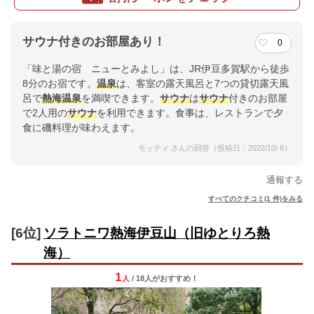
サウナ付きのお部屋あり！
0
「味と湯の宿 ニューとみよし」は、JR伊豆多賀駅から徒歩
8分のお宿です。
温泉
は、客室の露天風呂と7つの貸切露天風
呂で
熱海
温泉
を満喫できます。
サウナ
は
サウナ
付きのお部屋
で2人用の
サウナ
を利用できます。食事は、レストランで夕
食に磯料理が味わえます。
モッティ さんの回答（投稿日：2022/10/ 6）
通報する
すべてのクチコミ(1 件)をみる
[6位]
ソラトニワ熱海伊豆山（旧ゆとりろ熱
海）
1
人
/ 18人
が
おすすめ！