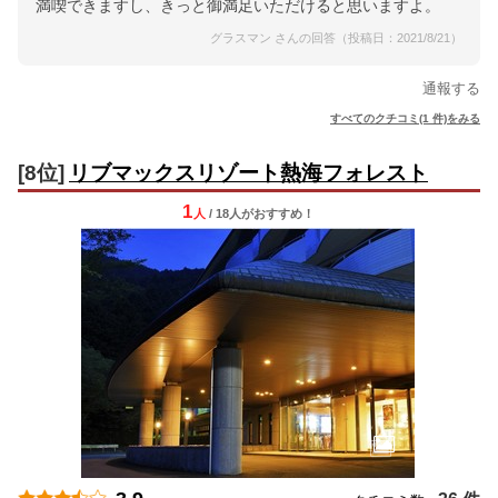
満喫できますし、きっと御満足いただけると思いますよ。
グラスマン さんの回答（投稿日：2021/8/21）
通報する
すべてのクチコミ(1 件)をみる
[8位]
リブマックスリゾート熱海フォレスト
1
人
/ 18人
が
おすすめ！