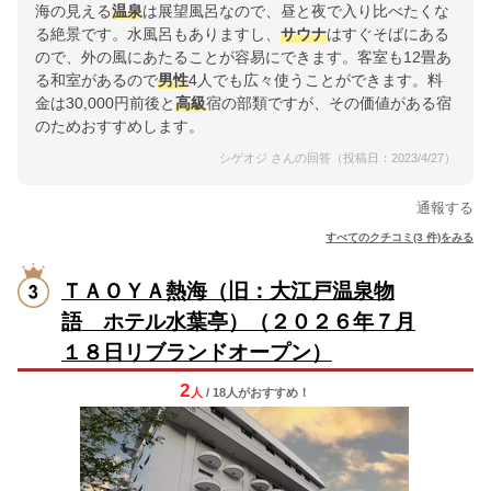
海の見える
温泉
は展望風呂なので、昼と夜で入り比べたくな
る絶景です。水風呂もありますし、
サウナ
はすぐそばにある
ので、外の風にあたることが容易にできます。客室も12畳あ
る和室があるので
男性
4人でも広々使うことができます。料
金は30,000円前後と
高級
宿の部類ですが、その価値がある宿
のためおすすめします。
シゲオジ さんの回答（投稿日：2023/4/27）
通報する
すべてのクチコミ(3 件)をみる
ＴＡＯＹＡ熱海（旧：大江戸温泉物
語 ホテル水葉亭）（２０２６年７月
１８日リブランドオープン）
2
人
/ 18人
が
おすすめ！