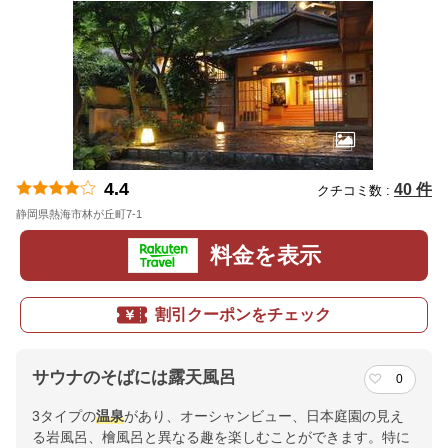
4.4
40 件
クチコミ数 :
静岡県熱海市林が丘町7-1
地図
料金を表示
割引クーポンをチェック
サウナのそばには露天風呂
0
3タイプの
温泉
があり、オーシャンビュー、日本庭園の見え
る岩風呂、檜風呂と異なる趣を楽しむことができます。特に