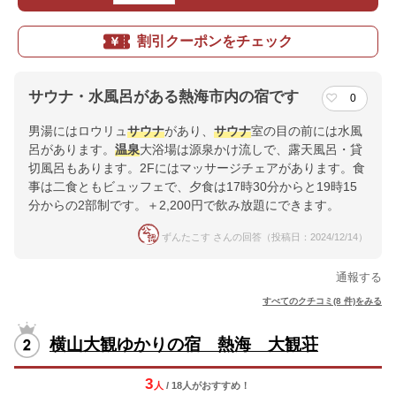
割引クーポンをチェック
サウナ・水風呂がある熱海市内の宿です
0
男湯にはロウリュ
サウナ
があり、
サウナ
室の目の前には水風
呂があります。
温泉
大浴場は源泉かけ流しで、露天風呂・貸
切風呂もあります。2Fにはマッサージチェアがあります。食
事は二食ともビュッフェで、夕食は17時30分からと19時15
分からの2部制です。＋2,200円で飲み放題にできます。
ずんたこす さんの回答（投稿日：2024/12/14）
通報する
すべてのクチコミ(8 件)をみる
横山大観ゆかりの宿 熱海 大観荘
3
人
/ 18人
が
おすすめ！