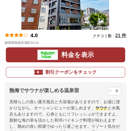
4.0
21 件
クチコミ数 :
静岡県熱海市渚町14-12
地図
料金を表示
割引クーポンをチェック
熱海でサウナが楽しめる温泉宿
0
見晴らしの良い露天風呂と大浴場がありますので、お湯に浸
かりながら、オーシャンビューが楽しめます。
サウナ
と水風
呂もありますので、心身ともにリフレッシュができますよ。
新鮮な海の幸を活かした和洋バイキング料理が味わえます
し、眺めの良い部屋でゆったり過ごせます。リゾート気分が