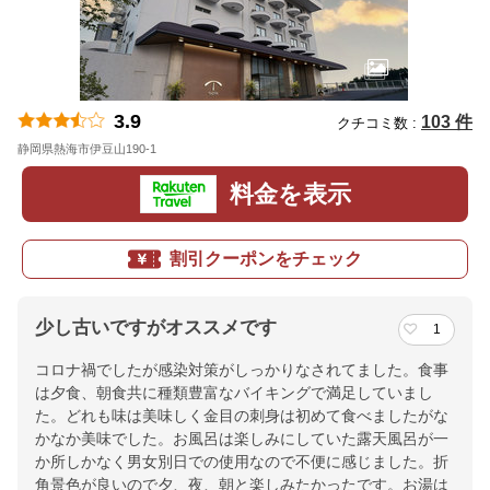
3.9
103 件
クチコミ数 :
静岡県熱海市伊豆山190-1
地図
料金を表示
割引クーポンをチェック
少し古いですがオススメです
1
コロナ禍でしたが感染対策がしっかりなされてました。食事
は夕食、朝食共に種類豊富なバイキングで満足していまし
た。どれも味は美味しく金目の刺身は初めて食べましたがな
かなか美味でした。お風呂は楽しみにしていた露天風呂が一
か所しかなく男女別日での使用なので不便に感じました。折
角景色が良いので夕、夜、朝と楽しみたかったです。お湯は