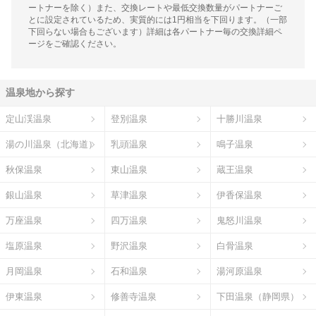
ートナーを除く）また、交換レートや最低交換数量がパートナーご
とに設定されているため、実質的には1円相当を下回ります。（一部
下回らない場合もございます）詳細は各パートナー毎の交換詳細ペ
ージをご確認ください。
温泉地から探す
定山渓温泉
登別温泉
十勝川温泉
湯の川温泉（北海道）
乳頭温泉
鳴子温泉
秋保温泉
東山温泉
蔵王温泉
銀山温泉
草津温泉
伊香保温泉
万座温泉
四万温泉
鬼怒川温泉
塩原温泉
野沢温泉
白骨温泉
月岡温泉
石和温泉
湯河原温泉
伊東温泉
修善寺温泉
下田温泉（静岡県）