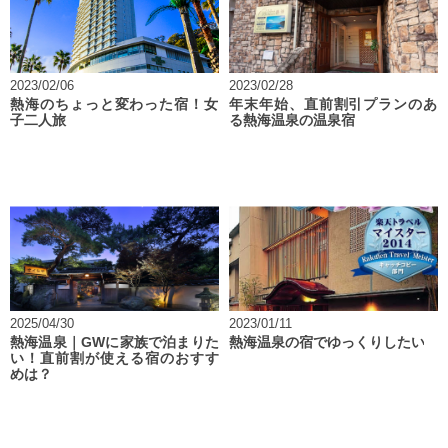
2023/02/06
2023/02/28
熱海のちょっと変わった宿！女
年末年始、直前割引プランのあ
子二人旅
る熱海温泉の温泉宿
2025/04/30
2023/01/11
熱海温泉｜GWに家族で泊まりた
熱海温泉の宿でゆっくりしたい
い！直前割が使える宿のおすす
めは？