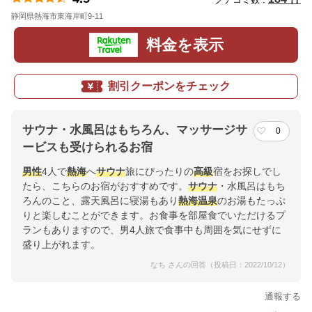
静岡県熱海市東海岸町9-11
地図
料金を表示
割引クーポンをチェック
サウナ・水風呂はもちろん、マッサージサ
0
ービスも受けられるお宿
男性
4人で
熱海
へ
サウナ
旅にぴったりの
高級
宿をお探しでし
たら、こちらのお宿がおすすめです。
サウナ
・水風呂はもち
ろんのこと、露天風呂に寝湯もあり
熱海
温泉
のお湯もたっぷ
りと楽しむことができます。お食事を部屋食でいただけるプ
ランもありますので、男4人旅で食事中も周囲を気にせずに
盛り上がれます。
なち さんの回答（投稿日：2022/10/12）
通報する