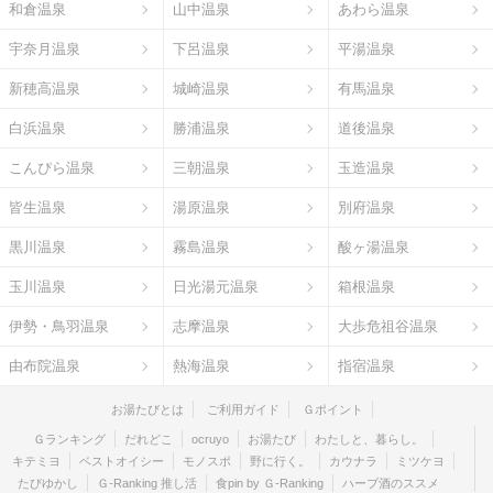
和倉温泉
山中温泉
あわら温泉
宇奈月温泉
下呂温泉
平湯温泉
新穂高温泉
城崎温泉
有馬温泉
白浜温泉
勝浦温泉
道後温泉
こんぴら温泉
三朝温泉
玉造温泉
皆生温泉
湯原温泉
別府温泉
黒川温泉
霧島温泉
酸ヶ湯温泉
玉川温泉
日光湯元温泉
箱根温泉
伊勢・鳥羽温泉
志摩温泉
大歩危祖谷温泉
由布院温泉
熱海温泉
指宿温泉
お湯たびとは
ご利用ガイド
Ｇポイント
Ｇランキング
だれどこ
ocruyo
お湯たび
わたしと、暮らし。
キテミヨ
ベストオイシー
モノスポ
野に行く。
カウナラ
ミツケヨ
たびゆかし
Ｇ-Ranking 推し活
食pin by Ｇ-Ranking
ハーブ酒のススメ