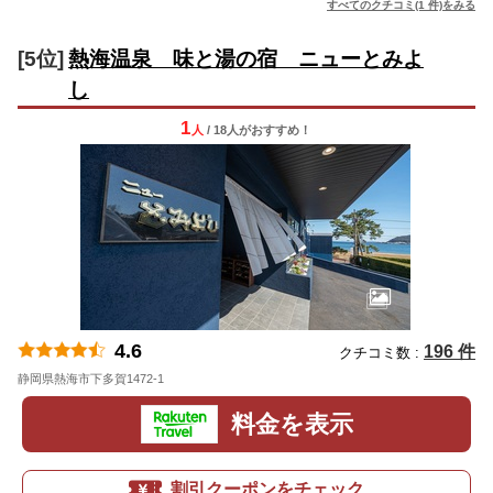
すべてのクチコミ(1 件)をみる
[5位]
熱海温泉 味と湯の宿 ニューとみよ
し
1
人
/ 18人
が
おすすめ！
4.6
196 件
クチコミ数 :
静岡県熱海市下多賀1472-1
地図
料金を表示
割引クーポンをチェック