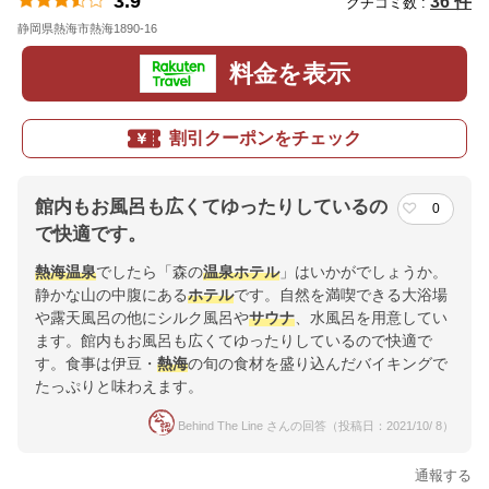
3.9
36 件
クチコミ数 :
静岡県熱海市熱海1890-16
地図
料金を表示
割引クーポンをチェック
館内もお風呂も広くてゆったりしているの
0
で快適です。
熱海
温泉
でしたら「森の
温泉
ホテル
」はいかがでしょうか。
静かな山の中腹にある
ホテル
です。自然を満喫できる大浴場
や露天風呂の他にシルク風呂や
サウナ
、水風呂を用意してい
ます。館内もお風呂も広くてゆったりしているので快適で
す。食事は伊豆・
熱海
の旬の食材を盛り込んだバイキングで
たっぷりと味わえます。
Behind The Line さんの回答（投稿日：2021/10/ 8）
通報する