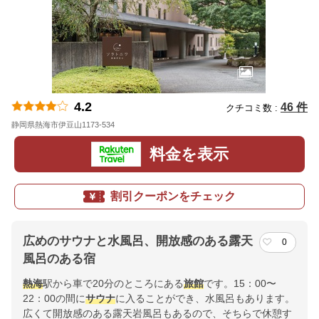
4.2
46 件
クチコミ数 :
静岡県熱海市伊豆山1173-534
地図
料金を表示
割引クーポンをチェック
広めのサウナと水風呂、開放感のある露天
0
風呂のある宿
熱海
駅から車で20分のところにある
旅館
です。15：00〜
22：00の間に
サウナ
に入ることができ、水風呂もあります。
広くて開放感のある露天岩風呂もあるので、そちらで休憩す