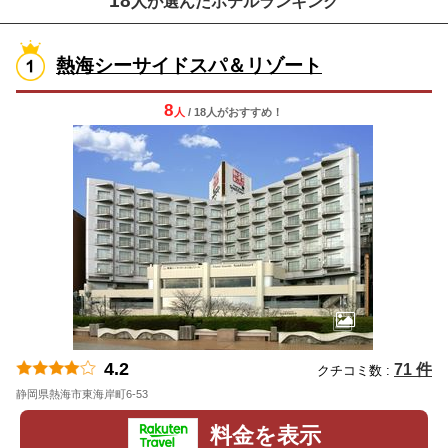
18
人が選んだホテルランキング
熱海シーサイドスパ＆リゾート
8
人
/ 18人
が
おすすめ！
4.2
71 件
クチコミ数 :
静岡県熱海市東海岸町6-53
地図
料金を表示