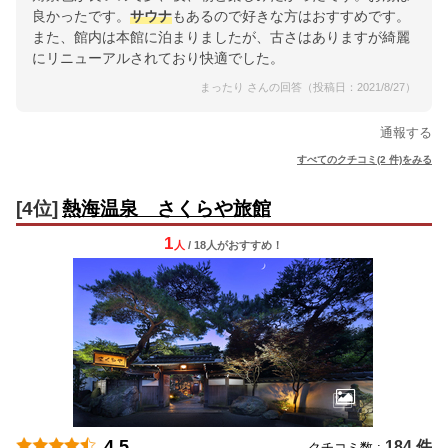
良かったです。
サウナ
もあるので好きな方はおすすめです。
また、館内は本館に泊まりましたが、古さはありますが綺麗
にリニューアルされており快適でした。
まったり さんの回答（投稿日：2021/8/27）
通報する
すべてのクチコミ(2 件)をみる
[4位]
熱海温泉 さくらや旅館
1
人
/ 18人
が
おすすめ！
4.5
184 件
クチコミ数 :