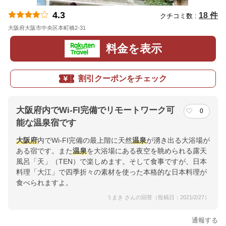
4.3
18 件
クチコミ数 :
大阪府大阪市中央区本町橋2-31
地図
料金を表示
割引クーポンをチェック
大阪府内でWi-FI完備でリモートワーク可
0
能な温泉宿です
大阪府
内でWi-FI完備の最上階に天然
温泉
が湧き出る大浴場が
ある宿です。また
温泉
を大浴場にある夜空を眺められる露天
風呂「天」（TEN）で楽しめます。そして食事ですが、日本
料理「大江」で四季折々の素材を使った本格的な日本料理が
食べられますよ。
うまき さんの回答（投稿日：2021/2/27）
通報する