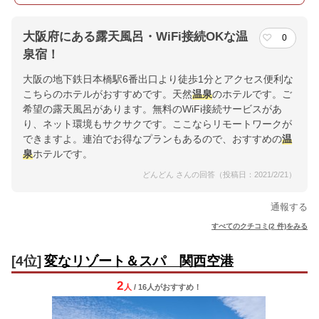
大阪府にある露天風呂・WiFi接続OKな温
0
泉宿！
大阪の地下鉄日本橋駅6番出口より徒歩1分とアクセス便利な
こちらのホテルがおすすめです。天然
温泉
のホテルです。ご
希望の露天風呂があります。無料のWiFi接続サービスがあ
り、ネット環境もサクサクです。ここならリモートワークが
できますよ。連泊でお得なプランもあるので、おすすめの
温
泉
ホテルです。
どんどん さんの回答（投稿日：2021/2/21）
通報する
すべてのクチコミ(2 件)をみる
[4位]
変なリゾート＆スパ 関西空港
2
人
/ 16人
が
おすすめ！