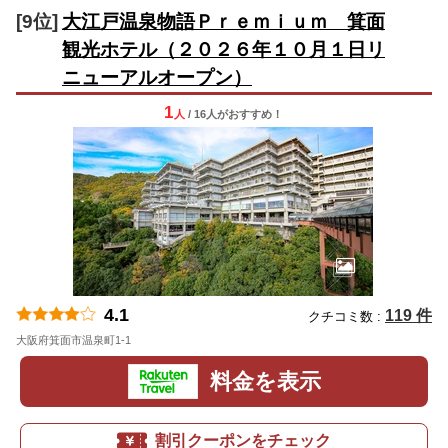
[9位]
大江戸温泉物語Ｐｒｅｍｉｕｍ 箕面
観光ホテル（２０２６年１０月１日リ
ニューアルオープン）
1
人
/ 16人
が
おすすめ！
4.1
119 件
クチコミ数 :
大阪府箕面市温泉町1-1
地図
料金を表示
割引クーポンをチェック