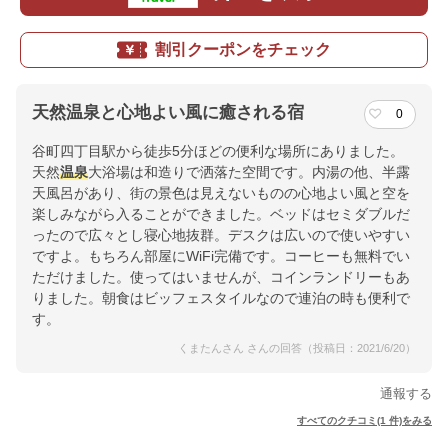
割引クーポンをチェック
天然温泉と心地よい風に癒される宿
0
谷町四丁目駅から徒歩5分ほどの便利な場所にありました。
天然
温泉
大浴場は和造りで洒落た空間です。内湯の他、半露
天風呂があり、街の景色は見えないものの心地よい風と空を
楽しみながら入ることができました。ベッドはセミダブルだ
ったので広々とし寝心地抜群。デスクは広いので使いやすい
ですよ。もちろん部屋にWiFi完備です。コーヒーも無料でい
ただけました。使ってはいませんが、コインランドリーもあ
りました。朝食はビッフェスタイルなので連泊の時も便利で
す。
くまたんさん さんの回答（投稿日：2021/6/20）
通報する
すべてのクチコミ(1 件)をみる