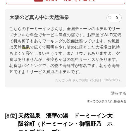
大阪のど真ん中に天然温泉
0
こちらのドーミーインさんは、全国チェーンのホテルでリー
ズナブルな料金でサービス満点の宿です。お部屋はWi-Fi完備
で机も椅子もありワーキングの設備は整っています。お風呂
は天然
温泉
で広くて照明を少し暗めに落とした大浴場は気持
ちよくて寝てしまいそうです。またサウナもありますよ。夕
食はありませんが、夜泣きそばの無料サービスがあります。
朝食はバイキングで、名物の海鮮丼が有名です。朝から海鮮
丼ですよ！サービス満点のホテルです。
だんごっ鼻 さんの回答（投稿日：2022/3/11）
通報する
すべてのクチコミ(1 件)をみる
[8位]
天然温泉 浪華の湯 ドーミーイン大
阪谷町（ドーミーイン・御宿野乃 ホ