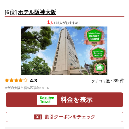
[6位]
ホテル阪神大阪
1
人
/ 16人
が
おすすめ！
4.3
39 件
クチコミ数 :
大阪府大阪市福島区福島5-6-16
地図
料金を表示
割引クーポンをチェック