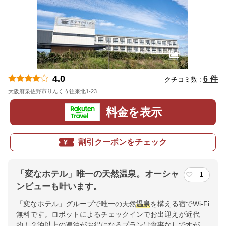
4.0
6 件
クチコミ数 :
大阪府泉佐野市りんくう往来北1-23
地図
料金を表示
割引クーポンをチェック
「変なホテル」唯一の天然温泉。オーシャ
1
ンビューも叶います。
「変なホテル」グループで唯一の天然
温泉
を構える宿でWi-Fi
無料です。ロボットによるチェックインでお出迎えが近代
的！２泊以上の連泊がお得になるプランは食事なしですが、