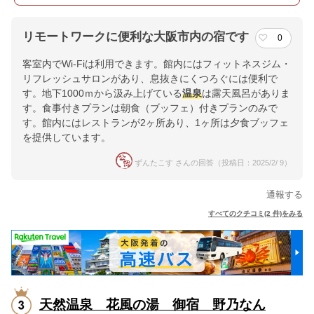
リモートワークに便利な大阪市内の宿です
0
客室内でWi-Fiは利用できます。館内にはフィットネスジム・
リフレッシュサロンがあり、息抜きにくつろぐには便利で
す。地下1000ｍから汲み上げている
温泉
は露天風呂がありま
す。食事付きプランは朝食（ブッフェ）付きプランのみで
す。館内にはレストランが2ヶ所あり、1ヶ所は夕食ブッフェ
を提供しています。
ずんたこす さんの回答（投稿日：2025/2/ 9）
通報する
すべてのクチコミ(2 件)をみる
天然温泉 花風の湯 御宿 野乃なん