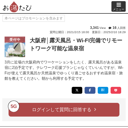
メニュー
本ページはプロモーションを含みます
3,341
16
View
人回答
質問公開日：2021/2/15 18:00
更新日：2025/2/10 18:29
大阪府│露天風呂・Wi-FI完備でリモー
受付中
トワーク可能な温泉宿
3月に近場の大阪府内でワーケーションをしたく、露天風呂がある温泉
宿に2泊予定です。テレワーク応援プランじゃなくていいんですが、Wi-
Fiが使えて露天風呂か天然温泉でゆっくり過ごせるおすすめ温泉宿・旅
館を教えてください。朝から利用する予定です。
5G
ログインして質問に回答する