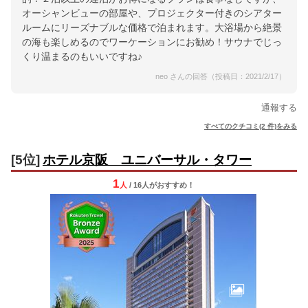
オーシャンビューの部屋や、プロジェクター付きのシアター
ルームにリーズナブルな価格で泊まれます。大浴場から絶景
の海も楽しめるのでワーケーションにお勧め！サウナでじっ
くり温まるのもいいですね♪
neo さんの回答（投稿日：2021/2/17）
通報する
すべてのクチコミ(2 件)をみる
[5位]
ホテル京阪 ユニバーサル・タワー
1
人
/ 16人
が
おすすめ！