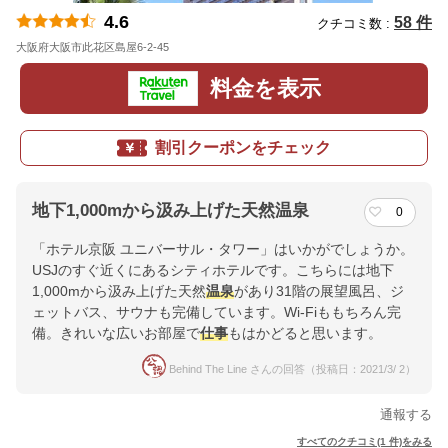
4.6
58 件
クチコミ数 :
大阪府大阪市此花区島屋6-2-45
地図
料金を表示
割引クーポンをチェック
地下1,000mから汲み上げた天然温泉
0
「ホテル京阪 ユニバーサル・タワー」はいかがでしょうか。
USJのすぐ近くにあるシティホテルです。こちらには地下
1,000mから汲み上げた天然
温泉
があり31階の展望風呂、ジ
ェットバス、サウナも完備しています。Wi-Fiももちろん完
備。きれいな広いお部屋で
仕事
もはかどると思います。
Behind The Line さんの回答（投稿日：2021/3/ 2）
通報する
すべてのクチコミ(1 件)をみる