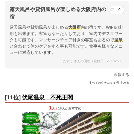
露天風呂や貸切風呂が楽しめる大阪府内の
0
宿
露天風呂や貸切風呂が楽しめる
大阪府
内の宿です。WIFIの利
用も出来ます。客室もゆったりしており、室内でデスクワー
クも可能です。マッサージチェア付きの客室もあるので
温泉
と合わせて体のケアをする事も可能です。食事も様々なメニ
ューに対応しています。
たすく さんの回答（投稿日：2021/2/22）
通報する
すべてのクチコミ(1 件)をみる
[11位]
伏尾温泉 不死王閣
1
人
/ 16人
が
おすすめ！