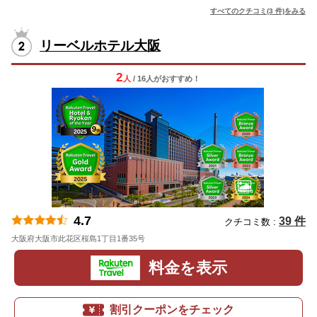
すべてのクチコミ(3 件)をみる
リーベルホテル大阪
2
人
/ 16人
が
おすすめ！
4.7
39 件
クチコミ数 :
大阪府大阪市此花区桜島1丁目1番35号
地図
料金を表示
割引クーポンをチェック