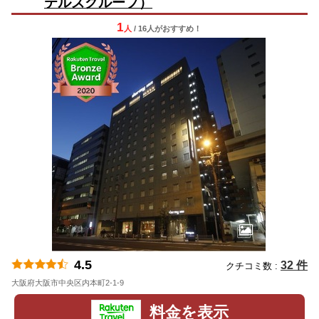
テルズグループ）
1
人
/ 16人
が
おすすめ！
4.5
32 件
クチコミ数 :
大阪府大阪市中央区内本町2-1-9
地図
料金を表示