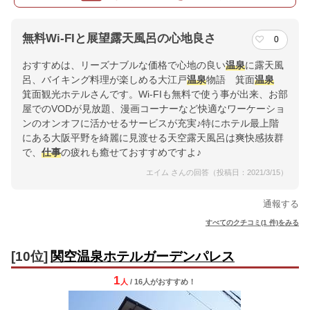
無料Wi-FIと展望露天風呂の心地良さ
0
おすすめは、リーズナブルな価格で心地の良い
温泉
に露天風
呂、バイキング料理が楽しめる大江戸
温泉
物語 箕面
温泉
箕面観光ホテルさんです。Wi-FIも無料で使う事が出来、お部
屋でのVОDが見放題、漫画コーナーなど快適なワーケーショ
ンのオンオフに活かせるサービスが充実♪特にホテル最上階
にある大阪平野を綺麗に見渡せる天空露天風呂は爽快感抜群
で、
仕事
の疲れも癒せておすすめですよ♪
エイム さんの回答（投稿日：2021/3/15）
通報する
すべてのクチコミ(1 件)をみる
[10位]
関空温泉ホテルガーデンパレス
1
人
/ 16人
が
おすすめ！