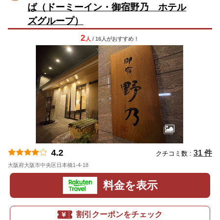
ば（ドーミーイン・御宿野乃 ホテル
ズグループ）
2
人
/ 16人
が
おすすめ！
4.2
31 件
クチコミ数 :
大阪府大阪市中央区日本橋1-4-18
地図
料金を表示
割引クーポンをチェック