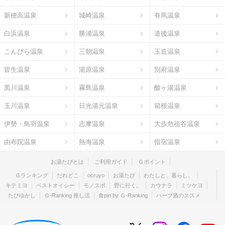
新穂高温泉
城崎温泉
有馬温泉
白浜温泉
勝浦温泉
道後温泉
こんぴら温泉
三朝温泉
玉造温泉
皆生温泉
湯原温泉
別府温泉
黒川温泉
霧島温泉
酸ヶ湯温泉
玉川温泉
日光湯元温泉
箱根温泉
伊勢・鳥羽温泉
志摩温泉
大歩危祖谷温泉
由布院温泉
熱海温泉
指宿温泉
お湯たびとは
ご利用ガイド
Ｇポイント
Ｇランキング
だれどこ
ocruyo
お湯たび
わたしと、暮らし。
キテミヨ
ベストオイシー
モノスポ
野に行く。
カウナラ
ミツケヨ
たびゆかし
Ｇ-Ranking 推し活
食pin by Ｇ-Ranking
ハーブ酒のススメ