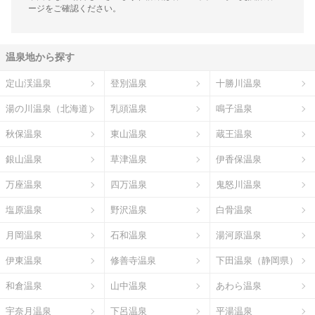
ージをご確認ください。
温泉地から探す
定山渓温泉
登別温泉
十勝川温泉
湯の川温泉（北海道）
乳頭温泉
鳴子温泉
秋保温泉
東山温泉
蔵王温泉
銀山温泉
草津温泉
伊香保温泉
万座温泉
四万温泉
鬼怒川温泉
塩原温泉
野沢温泉
白骨温泉
月岡温泉
石和温泉
湯河原温泉
伊東温泉
修善寺温泉
下田温泉（静岡県）
和倉温泉
山中温泉
あわら温泉
宇奈月温泉
下呂温泉
平湯温泉