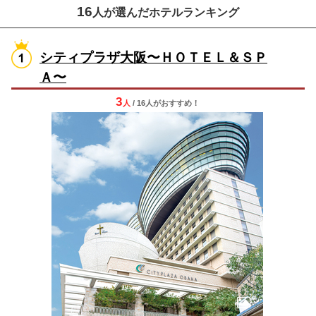
16
人が選んだホテルランキング
シティプラザ大阪〜ＨＯＴＥＬ＆ＳＰ
Ａ〜
3
人
/ 16人
が
おすすめ！