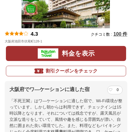
4.3
100 件
クチコミ数 :
大阪府池田市伏尾町128-1
地図
料金を表示
割引クーポンをチェック
大阪府でワ―ケーションに適した宿
0
「不死王閣」はワ―ケーションに適した宿で、Wi-Fi環境が整
っています。しかし朝からは利用できず、チェックインは15
時以降となります。それについては残念ですが、露天風呂が
立派な造りをしていて、風情や趣を感じる雰囲気が漂い、自
然に囲まれた良い環境でした。また、料理などもバイキング
じゃなく会席料理で本格
温泉
料理が満喫でき、ワ―ケーショ