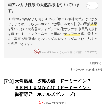
弱アルカリ性泉の天然温泉を引いていま
0
す。
JR環状線福島駅より徒歩すぐの「ホテル阪神大阪」はいかが
でしょうか。こちらのホテルでは弱アルカリ性泉の天然
温泉
を引いており大浴場やジャグジーの他サウナや 水風呂で疲れ
を癒せます。インターネットも可能で
テレワーク
等に最適で
す。客室も清潔感のあるシングルやツインがありお一人様で
も利用できます。
Natural Science さんの回答（投稿日：2023/5/ 7）
通報する
すべてのクチコミ(1 件)をみる
[7位]
天然温泉 夕霧の湯 ドーミーインＰ
ＲＥＭＩＵＭなんば（ドーミーイン・
御宿野乃 ホテルズグループ）
1
人
/ 16人
が
おすすめ！