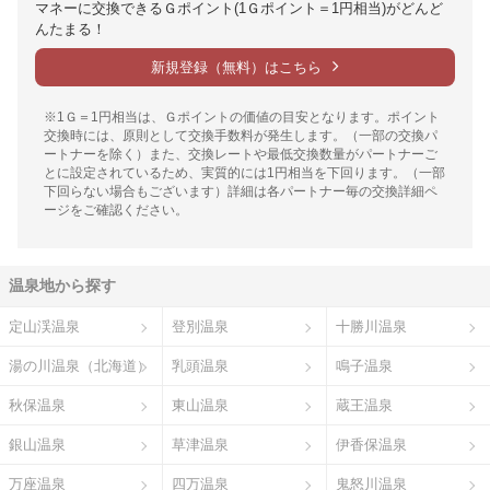
マネーに交換できるＧポイント(1Ｇポイント＝1円相当)がどんど
んたまる！
新規登録（無料）はこちら
※1Ｇ＝1円相当は、Ｇポイントの価値の目安となります。ポイント
交換時には、原則として交換手数料が発生します。（一部の交換パ
ートナーを除く）また、交換レートや最低交換数量がパートナーご
とに設定されているため、実質的には1円相当を下回ります。（一部
下回らない場合もございます）詳細は各パートナー毎の交換詳細ペ
ージをご確認ください。
温泉地から探す
定山渓温泉
登別温泉
十勝川温泉
湯の川温泉（北海道）
乳頭温泉
鳴子温泉
秋保温泉
東山温泉
蔵王温泉
銀山温泉
草津温泉
伊香保温泉
万座温泉
四万温泉
鬼怒川温泉