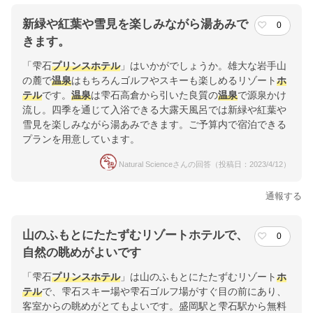
新緑や紅葉や雪見を楽しみながら湯あみで
0
きます。
「雫石
プリンスホテル
」はいかがでしょうか。雄大な岩手山
の麓で
温泉
はもちろんゴルフやスキーも楽しめるリゾート
ホ
テル
です。
温泉
は雫石高倉から引いた良質の
温泉
で源泉かけ
流し。四季を通じて入浴できる大露天風呂では新緑や紅葉や
雪見を楽しみながら湯あみできます。ご予算内で宿泊できる
プランを用意しています。
Natural Scienceさんの回答（投稿日：2023/4/12）
通報する
山のふもとにたたずむリゾートホテルで、
0
自然の眺めがよいです
「雫石
プリンスホテル
」は山のふもとにたたずむリゾート
ホ
テル
で、雫石スキー場や雫石ゴルフ場がすぐ目の前にあり、
客室からの眺めがとてもよいです。盛岡駅と雫石駅から無料