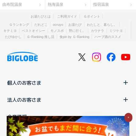
由布院温泉
熱海温泉
指宿温泉
お湯たびとは
ご利用ガイド
Ｇポイント
Ｇランキング
だれどこ
ocruyo
お湯たび
わたしと、暮らし。
キテミヨ
ベストオイシー
モノスポ
野に行く。
カウナラ
ミツケヨ
たびゆかし
Ｇ-Ranking 推し活
食pin by Ｇ-Ranking
ハーブ酒のススメ
個人のお客さま
法人のお客さま
企業情報
×
ご利用中の方