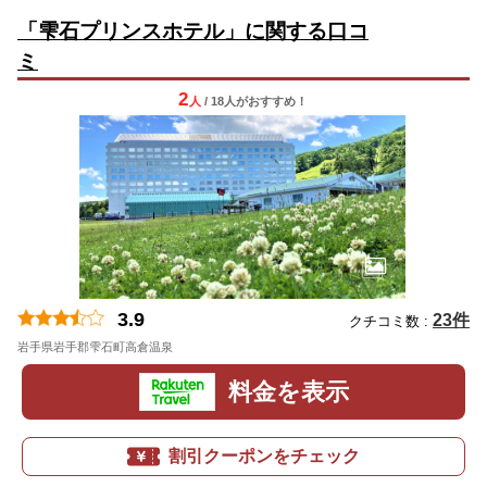
「雫石プリンスホテル」に関する口コ
ミ
2
人
/ 18人
が
おすすめ！
3.9
23件
クチコミ数 :
岩手県岩手郡雫石町高倉温泉
料金を表示
割引クーポンをチェック