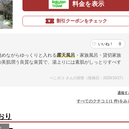
料金を表示
割引クーポンをチェック
いいね！
0
眺めながらゆっくりと入れる
露天風呂
・家族風呂・貸切家族
の美肌潤う良質な泉質で、湯上りには素肌がしっとりすべす
ぺこポコ さんの回答（投稿日：2020/10/27）
通報す
すべてのクチコミ(1 件)をみ
おり
が