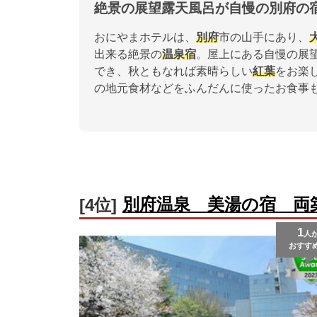
絶景の展望露天風呂が自慢の別府の
おにやまホテルは、
別府
市の山手にあり、
出来る絶景の
温泉宿
。屋上にある自慢の展
でき、秋ともなれば素晴らしい
紅葉
をお楽
の地元食材などをふんだんに使ったお食事
別府温泉 美湯の宿 両
[4位]
1
人
おすす