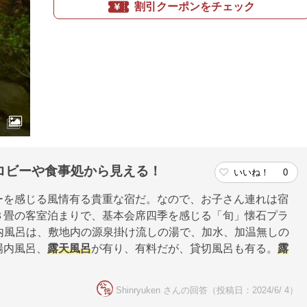
割引クーポンをチェック
ロビーや食事処から見える！
いいね！
0
ーを感じる風情有る貴重な宿だ。なので、お子さん連れは宿
３畳の客室泊まりで、基本会席四季を感じる「旬」懐石プラ
。宿内風呂は、敷地内の源泉掛け流しの湯で、加水、加温無しの
場内風呂、
露天風呂
が有り、有料だが、貸切風呂も有る。
露
Shinryuken さんの回答（投稿日：2024/6/ 4）