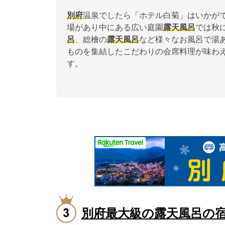
別府
温泉でしたら「ホテル白菊」はいかが
場があり中にある広い庭園
露天風呂
では秋
呂
、総檜の
露天風呂
など様々なお風呂で湯
ものを集結したこだわりの会席料理が味わ
す。
別府最大級の露天風呂の