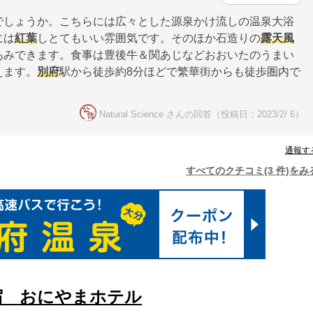
でしょうか。こちらには広々とした源泉かけ流しの温泉大浴
には
紅葉
しとてもいい雰囲気です。そのほか石造りの
露天風
あみできます。食事は豊後牛＆関あじなどおおいたのうまい
えます。
別府
駅から徒歩約8分ほどで繁華街からも徒歩圏内で
Natural Science さんの回答（投稿日：2023/2/ 6）
通報す
すべてのクチコミ(3 件)をみ
宿 おにやまホテル