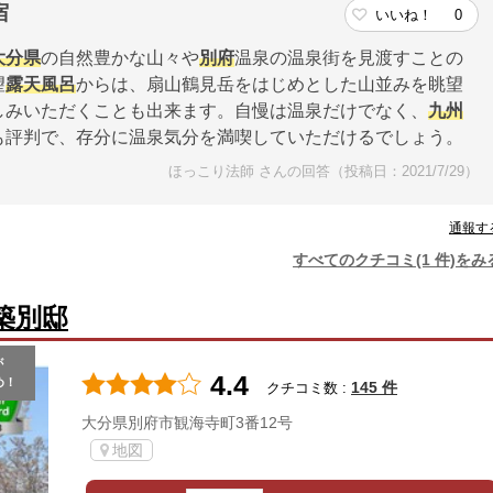
宿
いいね！
0
大分県
の自然豊かな山々や
別府
温泉の温泉街を見渡すことの
望
露天風呂
からは、扇山鶴見岳をはじめとした山並みを眺望
しみいただくことも出来ます。自慢は温泉だけでなく、
九州
も評判で、存分に温泉気分を満喫していただけるでしょう。
ほっこり法師 さんの回答（投稿日：2021/7/29）
通報す
すべてのクチコミ(1 件)をみ
築別邸
が
4.4
め！
145 件
クチコミ数 :
大分県別府市観海寺町3番12号
地図