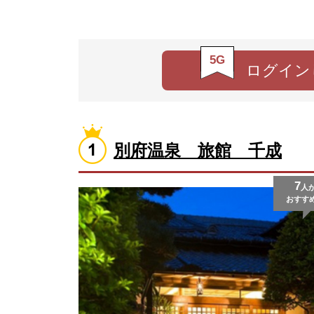
5G
ログイン
別府温泉 旅館 千成
7
人
おすす