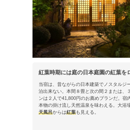
紅葉時期には庭の日本庭園の紅葉を
当宿は、昔ながらの日本建築でノスタルジ
泊出来ない。本間８畳と次の間２または、
ンは２人で41,800円のお薦めプランだ
本物の掛け流し天然温泉を味わえる。大浴
天風呂
からは
紅葉
も見える。