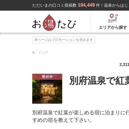
194,449
ただいまの口コミ投稿数
件！温泉からはじ
エリアから探す
本ページはプロモーションを含みます
トップ
2,31
受付中
別府温泉で紅
別府温泉で紅葉が楽しめる宿に泊まりに
すめの宿を教えて下さい。