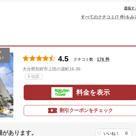
通報す
すべてのクチコミ(7 件)をみ
が
4.5
め！
176 件
クチコミ数 :
大分県別府市上田の湯町16-36
地図
料金を表示
割引クーポンをチェック
場があります。
いいね！
0