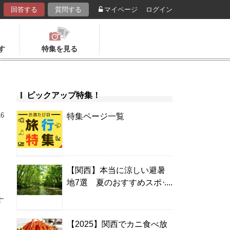
回答する
質問する
マイページ
ログイン
す
特集を見る
ピックアップ特集！
16
特集ページ一覧
【関西】本当に涼しい避暑
地7選 夏のおすすめスポッ
ト＆温泉宿
す
【2025】関西でカニ食べ放