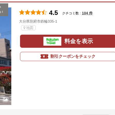
が
4.5
め！
104 件
クチコミ数 :
大分県別府市鉄輪335-1
地図
料金を表示
割引クーポンをチェック