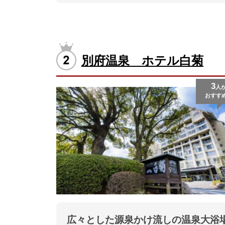
別府温泉 ホテル白菊
3
人
おすす
広々とした源泉かけ流しの温泉大浴