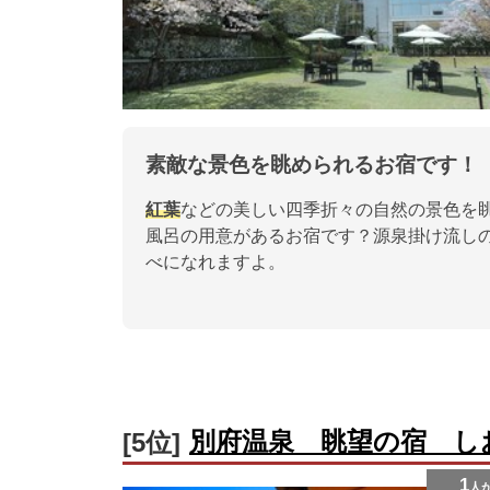
素敵な景色を眺められるお宿です！
紅葉
などの美しい四季折々の自然の景色を
風呂の用意があるお宿です？源泉掛け流し
べになれますよ。
別府温泉 眺望の宿 し
[5位]
1
人