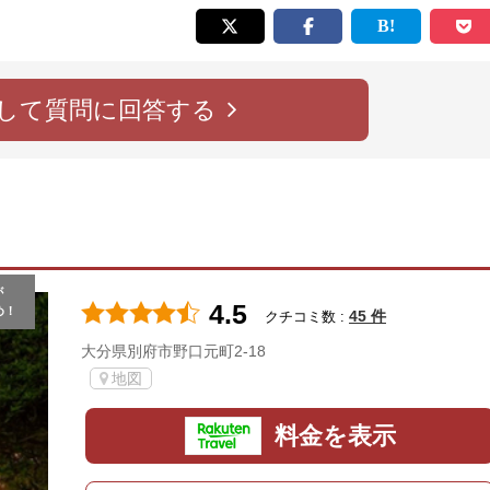
して質問に回答する
が
4.5
め！
45 件
クチコミ数 :
大分県別府市野口元町2-18
地図
料金を表示