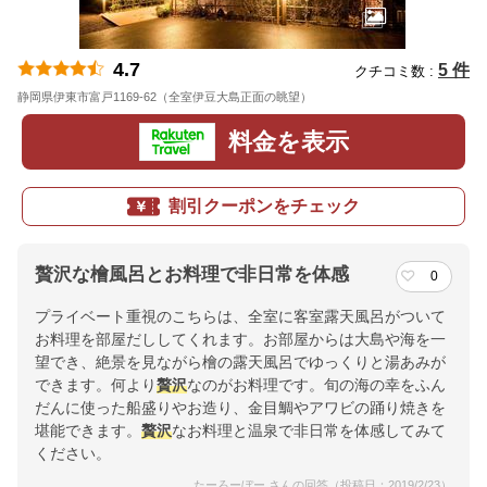
4.7
5 件
クチコミ数 :
静岡県伊東市富戸1169-62（全室伊豆大島正面の眺望）
地図
料金を表示
割引クーポンをチェック
贅沢な檜風呂とお料理で非日常を体感
0
プライベート重視のこちらは、全室に客室露天風呂がついて
お料理を部屋だししてくれます。お部屋からは大島や海を一
望でき、絶景を見ながら檜の露天風呂でゆっくりと湯あみが
できます。何より
贅沢
なのがお料理です。旬の海の幸をふん
だんに使った船盛りやお造り、金目鯛やアワビの踊り焼きを
堪能できます。
贅沢
なお料理と温泉で非日常を体感してみて
ください。
たーろーぼー さんの回答（投稿日：2019/2/23）