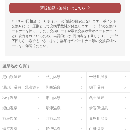
新規登録（無料）はこちら
※1Ｇ＝1円相当は、Ｇポイントの価値の目安となります。ポイント
交換時には、原則として交換手数料が発生します。（一部の交換パ
ートナーを除く）また、交換レートや最低交換数量がパートナーご
とに設定されているため、実質的には1円相当を下回ります。（一部
下回らない場合もございます）詳細は各パートナー毎の交換詳細ペ
ージをご確認ください。
温泉地から探す
定山渓温泉
登別温泉
十勝川温泉
湯の川温泉（北海道）
乳頭温泉
鳴子温泉
秋保温泉
東山温泉
蔵王温泉
銀山温泉
草津温泉
伊香保温泉
万座温泉
四万温泉
鬼怒川温泉
塩原温泉
野沢温泉
白骨温泉