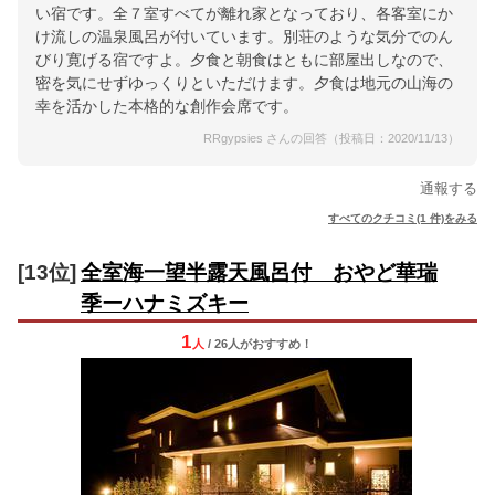
い宿です。全７室すべてが離れ家となっており、各客室にか
け流しの温泉風呂が付いています。別荘のような気分でのん
びり寛げる宿ですよ。夕食と朝食はともに部屋出しなので、
密を気にせずゆっくりといただけます。夕食は地元の山海の
幸を活かした本格的な創作会席です。
RRgypsies さんの回答（投稿日：2020/11/13）
通報する
すべてのクチコミ(1 件)をみる
[13位]
全室海一望半露天風呂付 おやど華瑞
季ーハナミズキー
1
人
/ 26人
が
おすすめ！