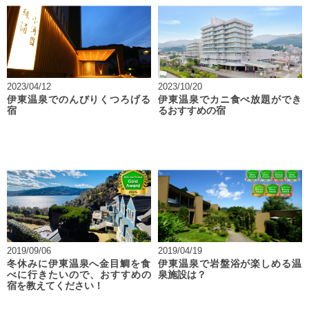
2023/04/12
2023/10/20
伊東温泉でのんびりくつろげる
伊東温泉でカニ食べ放題ができ
宿
るおすすめの宿
2019/09/06
2019/04/19
冬休みに伊東温泉へ金目鯛を食
伊東温泉で岩盤浴が楽しめる温
べに行きたいので、おすすめの
泉施設は？
宿を教えてください！