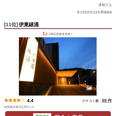
通報する
すべてのクチコミ(1 件)をみる
[11位]
伊東緑涌
1
人
/ 26人
が
おすすめ！
4.4
69 件
クチコミ数 :
静岡県伊東市広野2-2-5
地図