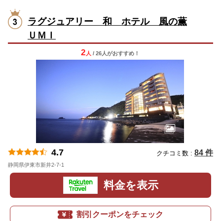
ラグジュアリー 和 ホテル 風の薫
ＵＭＩ
2
人
/ 26人
が
おすすめ！
4.7
84 件
クチコミ数 :
静岡県伊東市新井2-7-1
地図
料金を表示
割引クーポンをチェック