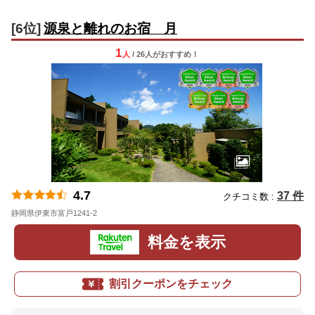
[6位]
源泉と離れのお宿 月
1
人
/ 26人
が
おすすめ！
4.7
37 件
クチコミ数 :
静岡県伊東市富戸1241-2
地図
料金を表示
割引クーポンをチェック