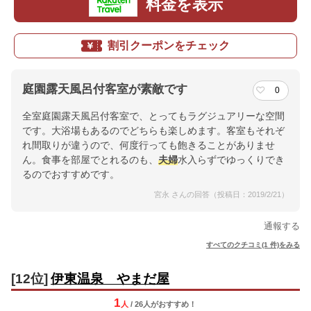
料金を表示
割引クーポンをチェック
庭園露天風呂付客室が素敵です
0
全室庭園露天風呂付客室で、とってもラグジュアリーな空間
です。大浴場もあるのでどちらも楽しめます。客室もそれぞ
れ間取りが違うので、何度行っても飽きることがありませ
ん。食事を部屋でとれるのも、
夫婦
水入らずでゆっくりでき
るのでおすすめです。
宮永 さんの回答（投稿日：2019/2/21）
通報する
すべてのクチコミ(1 件)をみる
[12位]
伊東温泉 やまだ屋
1
人
/ 26人
が
おすすめ！