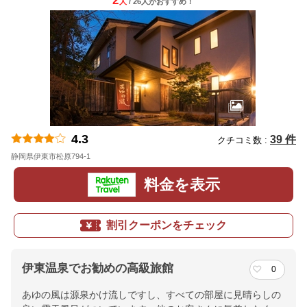
2
人
/ 26人
が
おすすめ！
4.3
39 件
クチコミ数 :
静岡県伊東市松原794-1
地図
料金を表示
割引クーポンをチェック
伊東温泉でお勧めの高級旅館
0
あゆの風は源泉かけ流しですし、すべての部屋に見晴らしの