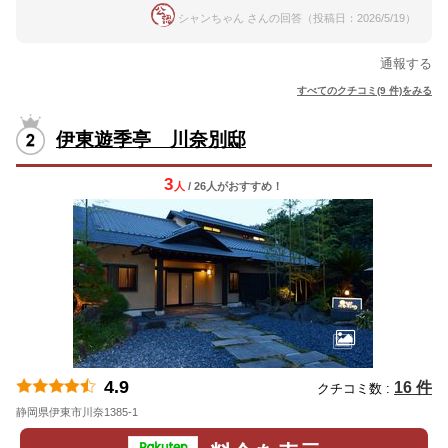
シャンちゃん さんの回答（投稿日：2026/5/19）
通報する
すべてのクチコミ(9 件)をみる
伊東遊季亭 川奈別邸
3
人
/ 26人
が
おすすめ！
4.9
16 件
クチコミ数 :
静岡県伊東市川奈1385-1
地図