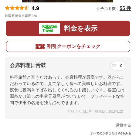
4.9
55 件
クチコミ数 :
静岡県伊東市鎌田280
地図
料金を表示
割引クーポンをチェック
会席料理に舌鼓
0
料亭旅館と言うだけあって、会席料理が最高です。器からこ
だわっているので、見て楽しく食べて美味しいお料理です。
夜食に夜鳴きそばを出してくれるのも嬉しいです。客室には
源泉かけ流しの半露天風呂がついていて、プライベートな空
間で伊東の名湯を独り占めできます。
吉河 さんの回答（投稿日：2019/2/22）
通報する
すべてのクチコミ(1 件)をみる