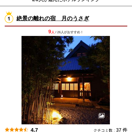
絶景の離れの宿 月のうさぎ
9
人
/ 26人
が
おすすめ！
4.7
37 件
クチコミ数 :