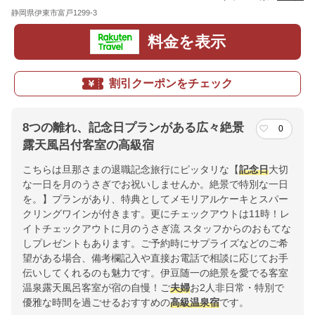
静岡県伊東市富戸1299-3
地図
料金を表示
割引クーポンをチェック
8つの離れ、記念日プランがある広々絶景
0
露天風呂付客室の高級宿
こちらは旦那さまの退職記念旅行にピッタリな【
記念日
大切
な一日を月のうさぎでお祝いしませんか。絶景で特別な一日
を。】プランがあり、特典としてメモリアルケーキとスパー
クリングワインが付きます。更にチェックアウトは11時！レ
イトチェックアウトに月のうさぎ流 スタッフからのおもてな
しプレゼントもあります。ご予約時にサプライズなどのご希
望がある場合、備考欄記入や直接お電話で相談に応じてお手
伝いしてくれるのも魅力です。伊豆随一の絶景を愛でる客室
温泉露天風呂客室が宿の自慢！ご
夫婦
お2人非日常・特別で
優雅な時間を過ごせるおすすめの
高級
温泉宿
です。