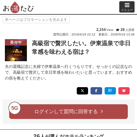
メニュー
本ページはプロモーションを含みます
2,154
26
View
人回答
質問公開日：2019/4/19 22:12
更新日：2026/5/19 13:39
高級宿で贅沢したい。伊東温泉で非日
受付中
常感を味わえる宿は？
夫の退職記念に夫婦で伊東温泉へ行くつもりです。せっかくの記念なの
で、高級宿で贅沢して非日常感を味わいたいと思っています。おすすめ
の宿を教えてください。
5G
ログインして質問に回答する
26
人が選んだホテルランキング