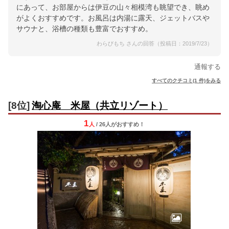
にあって、お部屋からは伊豆の山々相模湾も眺望でき、眺め
がよくおすすめです。お風呂は内湯に露天、ジェットバスや
サウナと、浴槽の種類も豊富でおすすめ。
わらびもち さんの回答（投稿日：2019/7/23）
通報する
すべてのクチコミ(1 件)をみる
[8位]
淘心庵 米屋（共立リゾート）
1
人
/ 26人
が
おすすめ！