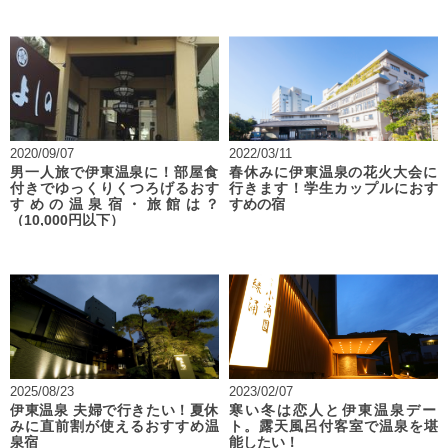
2020/09/07
2022/03/11
男一人旅で伊東温泉に！部屋食
春休みに伊東温泉の花火大会に
付きでゆっくりくつろげるおす
行きます！学生カップルにおす
すめの温泉宿・旅館は？
すめの宿
（10,000円以下）
2025/08/23
2023/02/07
伊東温泉 夫婦で行きたい！夏休
寒い冬は恋人と伊東温泉デー
みに直前割が使えるおすすめ温
ト。露天風呂付客室で温泉を堪
泉宿
能したい！