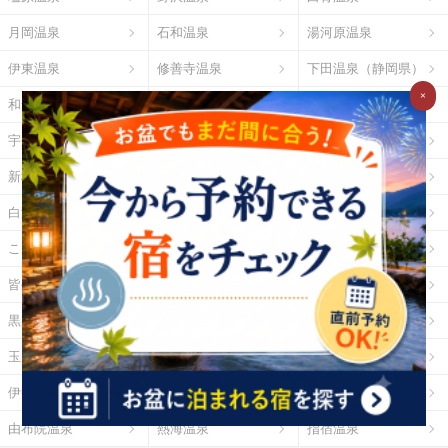
月岡温泉
石和温泉
湯河原温泉
伊東温泉
修善寺温泉
下田温泉（静岡県）
×
和倉温泉
山中温泉
あわら温泉
宇奈月温泉
下呂温泉
平湯温泉
新穂高温泉
城崎温泉
有馬温泉
白浜温泉
勝浦温泉
道後温泉
こんぴら温泉
三朝温泉
玉造温泉
皆生温泉
湯原温泉
別府温泉
黒川温泉
霧島温泉
酸ヶ湯温泉
玉川温泉
日光湯元温泉
箱根温泉
伊勢・鳥羽温泉
志摩温泉
大歩危祖谷温泉
由布院温泉
熱海温泉
指宿温泉