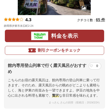
4.3
65 件
クチコミ数 :
静岡県伊東市末広町2-24
地図
料金を表示
割引クーポンをチェック
館内専用登山列車で行く露天風呂がおすす
0
め
こちらのお宿の露天風呂は、館内専用の登山列車に乗って行
きます。そのため、露天風呂からの眺めがどこよりも素晴ら
しく、海と伊東の街並みを一望できますよ。伊豆の地魚を中
心に出される料理も素敵で、
贅沢
な非日常感を味わえます。
まっさん さんの回答（投稿日：2019/2/24）