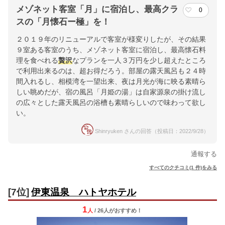
メゾネット客室「月」に宿泊し、最高クラ
0
スの「月懐石ー極」を！
２０１９年のリニューアルで客室が様変りしたが、その結果
９室ある客室のうち、メゾネット客室に宿泊し、最高懐石料
理を食べれる
贅沢
なプランを一人３万円を少し超えたところ
で利用出来るのは、超お得だろう。部屋の露天風呂も２４時
間入れるし、相模湾を一望出来、夜は月光が海に映る素晴ら
しい眺めだが、宿の風呂「月姫の湯」は自家源泉の掛け流し
の広々とした露天風呂の浴槽も素晴らしいので味わって欲し
い。
Shinryuken さんの回答（投稿日：2022/9/28）
通報する
すべてのクチコミ(1 件)をみる
[7位]
伊東温泉 ハトヤホテル
1
人
/ 26人
が
おすすめ！