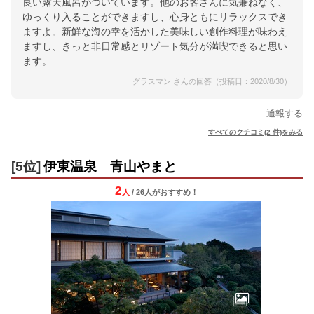
良い露天風呂がついています。他のお客さんに気兼ねなく、
ゆっくり入ることができますし、心身ともにリラックスでき
ますよ。新鮮な海の幸を活かした美味しい創作料理が味わえ
ますし、きっと非日常感とリゾート気分が満喫できると思い
ます。
グラスマン さんの回答（投稿日：2020/8/30）
通報する
すべてのクチコミ(2 件)をみる
[5位]
伊東温泉 青山やまと
2
人
/ 26人
が
おすすめ！