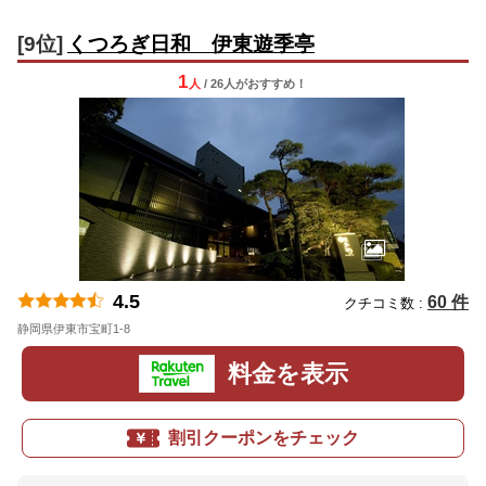
[9位]
くつろぎ日和 伊東遊季亭
1
人
/ 26人
が
おすすめ！
4.5
60 件
クチコミ数 :
静岡県伊東市宝町1-8
地図
料金を表示
割引クーポンをチェック