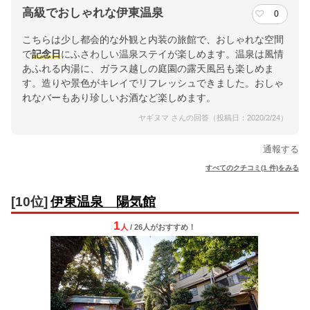
高級でおしゃれな伊東温泉
0
こちらは少し都会的な外観と内装の旅館で、おしゃれな空間
で
記念日
にふさわしい温泉ステイが楽しめます。温泉は風情
あふれる内湯に、ガラス越しの庭園の露天風呂も楽しめま
す。造りや景色がキレイでリフレッシュできました。おしゃ
れなバーもあり珍しいお酒など楽しめます。
ヤギヌマ さんの回答（投稿日：2020/2/24）
通報する
すべてのクチコミ(1 件)をみる
[10位]
伊東温泉 陽気館
1
人
/ 26人
が
おすすめ！