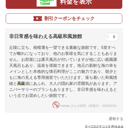
料金を表示
割引クーポンをチェック
非日常感を味わえる高級和風旅館
0
丘陵に立ち、相模灘を一望できる素敵な旅館です。5室すべ
てが離れになっており、他のお客様を気にすることもありま
せん。お部屋には露天風呂が付いていますが他に広い庭園露
天風呂もあり、温泉を堪能できます。地元の新鮮な海の幸を
メインとした本格的な懐石料理がここの魅力であり、朝夕と
もに海の見える専用個室でいただけます。落ち着いた和風情
緒と
高級
感にあふれ、大人の隠れ家の雰囲気があります。ア
ニバーサリーのプランもありますし、非日常感を味わえると
いう点でお奨めしたい旅館です。
hahata さんの回答（投稿日：2026/3/15）
通報する
すべてのクチコミ(3 件)をみる