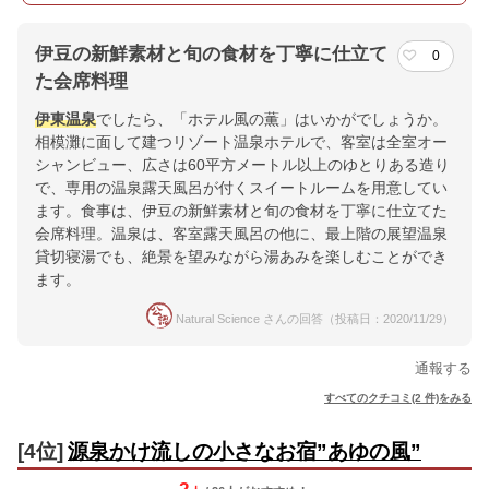
伊豆の新鮮素材と旬の食材を丁寧に仕立て
0
た会席料理
伊東温泉
でしたら、「ホテル風の薫」はいかがでしょうか。
相模灘に面して建つリゾート温泉ホテルで、客室は全室オー
シャンビュー、広さは60平方メートル以上のゆとりある造り
で、専用の温泉露天風呂が付くスイートルームを用意してい
ます。食事は、伊豆の新鮮素材と旬の食材を丁寧に仕立てた
会席料理。温泉は、客室露天風呂の他に、最上階の展望温泉
貸切寝湯でも、絶景を望みながら湯あみを楽しむことができ
ます。
Natural Science さんの回答（投稿日：2020/11/29）
通報する
すべてのクチコミ(2 件)をみる
[4位]
源泉かけ流しの小さなお宿”あゆの風”