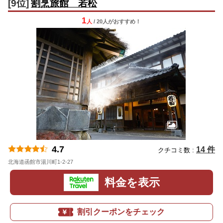
[9位]
割烹旅館 若松
1
人
/ 20人
が
おすすめ！
4.7
14 件
クチコミ数 :
北海道函館市湯川町1-2-27
地図
料金を表示
割引クーポンをチェック