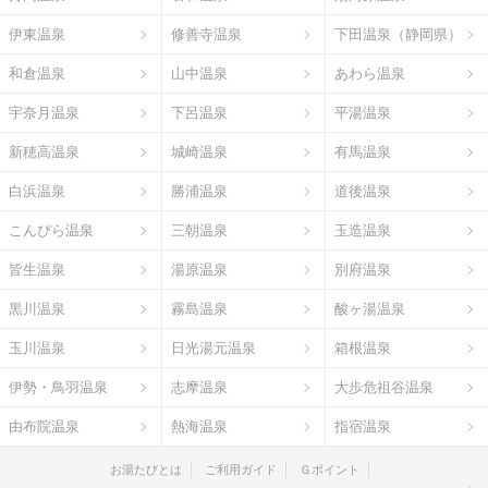
伊東温泉
修善寺温泉
下田温泉（静岡県）
和倉温泉
山中温泉
あわら温泉
宇奈月温泉
下呂温泉
平湯温泉
新穂高温泉
城崎温泉
有馬温泉
白浜温泉
勝浦温泉
道後温泉
こんぴら温泉
三朝温泉
玉造温泉
皆生温泉
湯原温泉
別府温泉
黒川温泉
霧島温泉
酸ヶ湯温泉
玉川温泉
日光湯元温泉
箱根温泉
伊勢・鳥羽温泉
志摩温泉
大歩危祖谷温泉
由布院温泉
熱海温泉
指宿温泉
お湯たびとは
ご利用ガイド
Ｇポイント