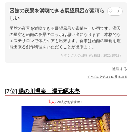
函館の夜景を満喫できる展望風呂が素晴ら
0
しい
函館の夜景を満喫できる展望風呂が素晴らしい宿です。満天
の星空と函館の夜景のコラボは思い出になります。本格的な
エステサロンで体のケアも出来ます。食事は函館の味覚を堪
能出来る創作料理をいただくことが出来ます。
たすく さんの回答（投稿日：2020/10/12）
通報する
すべてのクチコミ(1 件)をみる
[7位]
湯の川温泉 湯元啄木亭
1
人
/ 20人
が
おすすめ！