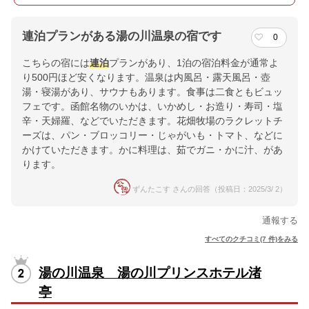
連泊プランがある湯の川温泉の宿です
0
こちらの宿には
連泊
プランがあり、1泊の宿泊料金が通常よ
り500円ほど安くなります。温泉は内風呂・露天風呂・壺
湯・寝湯があり、サウナもあります。食事は二食ともビュッ
フェです。函館名物のいかは、いかめし・お造り・寿司・塩
辛・天婦羅、などでいただきます。花畑牧場のラクレットチ
ーズは、パン・ブロッコリー・じゃがいも・トマト、などに
かけていただきます。かに料理は、茹でガニ・かに汁、があ
ります。
ずんたこす さんの回答（投稿日：2025/3/ 2）
通報する
すべてのクチコミ(7 件)をみる
湯の川温泉 湯の川プリンスホテル渚
亭