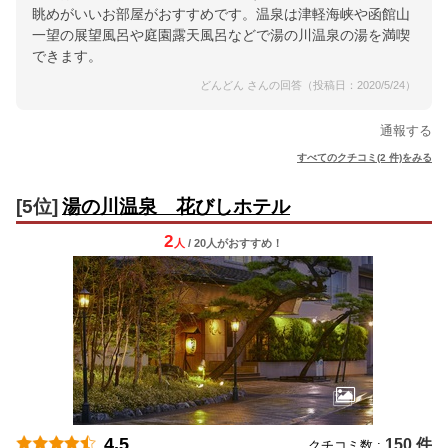
眺めがいいお部屋がおすすめです。温泉は津軽海峡や函館山
一望の展望風呂や庭園露天風呂などで湯の川温泉の湯を満喫
できます。
どんどん さんの回答（投稿日：2020/5/24）
通報する
すべてのクチコミ(2 件)をみる
[5位]
湯の川温泉 花びしホテル
2
人
/ 20人
が
おすすめ！
4.5
150 件
クチコミ数 :