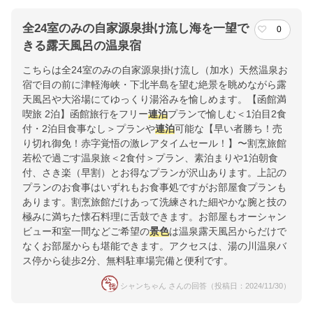
全24室のみの自家源泉掛け流し海を一望で
0
きる露天風呂の温泉宿
こちらは全24室のみの自家源泉掛け流し（加水）天然温泉お
宿で目の前に津軽海峡・下北半島を望む絶景を眺めながら露
天風呂や大浴場にてゆっくり湯浴みを愉しめます。【函館満
喫旅 2泊】函館旅行をフリー
連泊
プランで愉しむ＜1泊目2食
付・2泊目食事なし＞プランや
連泊
可能な【早い者勝ち！売
り切れ御免！赤字覚悟の激レアタイムセール！】〜割烹旅館
若松で過ごす温泉旅＜2食付＞プラン、素泊まりや1泊朝食
付、さき楽（早割）とお得なプランが沢山あります。上記の
プランのお食事はいずれもお食事処ですがお部屋食プランも
あります。割烹旅館だけあって洗練された細やかな腕と技の
極みに満ちた懐石料理に舌鼓できます。お部屋もオーシャン
ビュー和室一間などご希望の
景色
は温泉露天風呂からだけで
なくお部屋からも堪能できます。アクセスは、湯の川温泉バ
ス停から徒歩2分、無料駐車場完備と便利です。
シャンちゃん さんの回答（投稿日：2024/11/30）