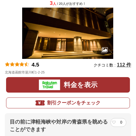
3
人
/ 20人
が
おすすめ！
4.5
112 件
クチコミ数 :
北海道函館市湯川町1-2-25
地図
料金を表示
割引クーポンをチェック
目の前に津軽海峡や対岸の青森県を眺める
0
ことができます