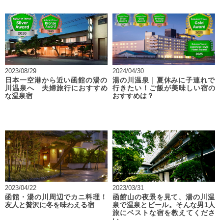
2023/08/29
2024/04/30
日本一空港から近い函館の湯の
湯の川温泉｜夏休みに子連れで
川温泉へ 夫婦旅行におすすめ
行きたい！ご飯が美味しい宿の
な温泉宿
おすすめは？
2023/04/22
2023/03/31
函館・湯の川周辺でカニ料理！
函館山の夜景を見て、湯の川温
友人と贅沢に冬を味わえる宿
泉で温泉とビール。そんな男1人
旅にベストな宿を教えてくださ