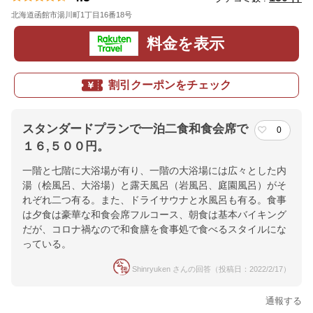
北海道函館市湯川町1丁目16番18号
地図
料金を表示
割引クーポンをチェック
スタンダードプランで一泊二食和食会席で
0
１６,５００円。
一階と七階に大浴場が有り、一階の大浴場には広々とした内
湯（桧風呂、大浴場）と露天風呂（岩風呂、庭園風呂）がそ
れぞれ二つ有る。また、ドライサウナと水風呂も有る。食事
は夕食は豪華な和食会席フルコース、朝食は基本バイキング
だが、コロナ禍なので和食膳を食事処で食べるスタイルにな
っている。
Shinryuken さんの回答（投稿日：2022/2/17）
通報する