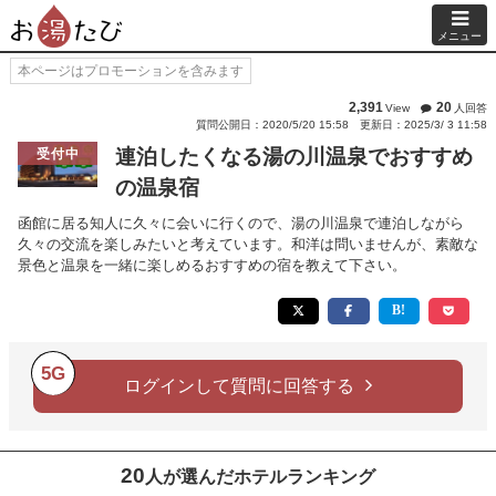
メニュー
本ページはプロモーションを含みます
2,391
20
View
人回答
質問公開日：2020/5/20 15:58
更新日：2025/3/ 3 11:58
連泊したくなる湯の川温泉でおすすめ
受付中
の温泉宿
函館に居る知人に久々に会いに行くので、湯の川温泉で連泊しながら
久々の交流を楽しみたいと考えています。和洋は問いませんが、素敵な
景色と温泉を一緒に楽しめるおすすめの宿を教えて下さい。
5G
ログインして質問に回答する
20
人が選んだホテルランキング