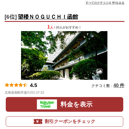
すべてのクチコミ(2 件)をみる
[6位]
望楼ＮＯＧＵＣＨＩ函館
1
人
/ 20人
が
おすすめ！
4.5
40 件
クチコミ数 :
北海道函館市湯の川1-17-22
地図
料金を表示
割引クーポンをチェック