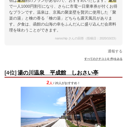
宿は
連泊
割のプランがあるので、おすすめいたします。
連泊
で一人1000円割引になり、さらに市電一日乗車券が付くお得
なプランです。温泉は、京風の聚楽壁を贅沢に使用した「聚
楽の湯」と檜の香る「檜の湯」どちらも露天風呂がありま
す。夕食は、函館の山海の幸をふんだんに盛り込んだ会席料
理を味わうことができます。
nanochip さんの回答（投稿日：2020/10/23）
通報する
すべてのクチコミ(2 件)をみる
[4位]
湯の川温泉 平成館 しおさい亭
2
人
/ 20人
が
おすすめ！