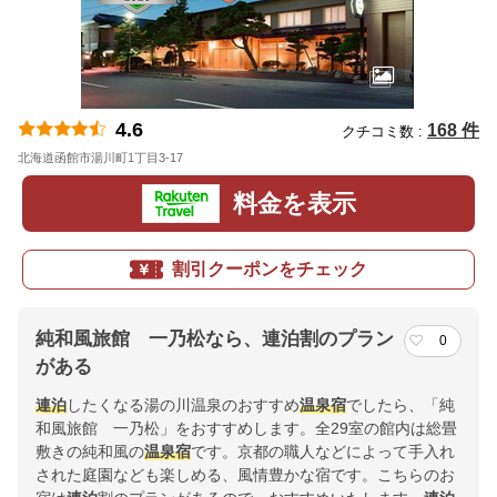
4.6
168 件
クチコミ数 :
北海道函館市湯川町1丁目3-17
地図
料金を表示
割引クーポンをチェック
純和風旅館 一乃松なら、連泊割のプラン
0
がある
連泊
したくなる湯の川温泉のおすすめ
温泉宿
でしたら、「純
和風旅館 一乃松」をおすすめします。全29室の館内は総畳
敷きの純和風の
温泉宿
です。京都の職人などによって手入れ
された庭園なども楽しめる、風情豊かな宿です。こちらのお