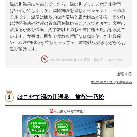
湯の川温泉にお越しでしたら「湯の川プリンスホテル渚亭」
はいかがでしょうか。津軽海峡を望むオーシャンビューのホ
テルです。温泉は開放的な大浴場と露天風呂があり、目の前
に津軽海峡や対岸の青森県を眺めることができます。客室は
清潔感があり快適。約半数以上のお部屋に露天風呂を設えて
います。食事は、函館で獲れる新鮮な鮮魚を使った和会席
や、和洋中50種が並ぶビュッフェ、本格鉄板焼きなどからお
選び頂けます。
Natural Science さんの回答（投稿日：2021/11/21）
通報する
すべてのクチコミ(3 件)をみる
はこだて湯の川温泉 旅館一乃松
2
人
/ 20人
が
おすすめ！