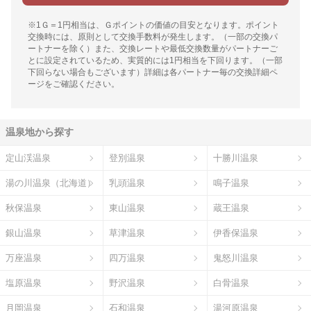
※1Ｇ＝1円相当は、Ｇポイントの価値の目安となります。ポイント
交換時には、原則として交換手数料が発生します。（一部の交換パ
ートナーを除く）また、交換レートや最低交換数量がパートナーご
とに設定されているため、実質的には1円相当を下回ります。（一部
下回らない場合もございます）詳細は各パートナー毎の交換詳細ペ
ージをご確認ください。
温泉地から探す
定山渓温泉
登別温泉
十勝川温泉
湯の川温泉（北海道）
乳頭温泉
鳴子温泉
秋保温泉
東山温泉
蔵王温泉
銀山温泉
草津温泉
伊香保温泉
万座温泉
四万温泉
鬼怒川温泉
塩原温泉
野沢温泉
白骨温泉
月岡温泉
石和温泉
湯河原温泉