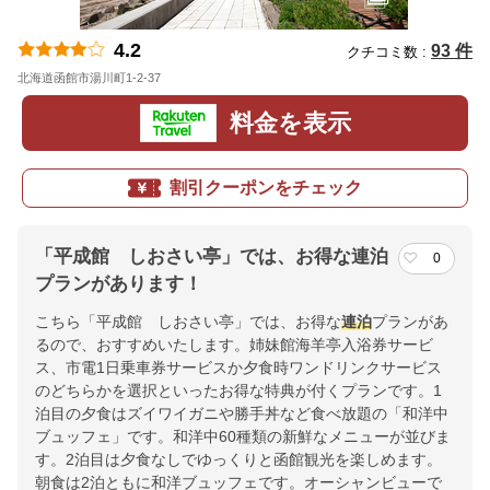
4.2
93 件
クチコミ数 :
北海道函館市湯川町1-2-37
地図
料金を表示
割引クーポンをチェック
「平成館 しおさい亭」では、お得な連泊
0
プランがあります！
こちら「平成館 しおさい亭」では、お得な
連泊
プランがあ
るので、おすすめいたします。姉妹館海羊亭入浴券サービ
ス、市電1日乗車券サービスか夕食時ワンドリンクサービス
のどちらかを選択といったお得な特典が付くプランです。1
泊目の夕食はズイワイガニや勝手丼など食べ放題の「和洋中
ブュッフェ」です。和洋中60種類の新鮮なメニューが並びま
す。2泊目は夕食なしでゆっくりと函館観光を楽しめます。
朝食は2泊ともに和洋ブュッフェです。オーシャンビューで