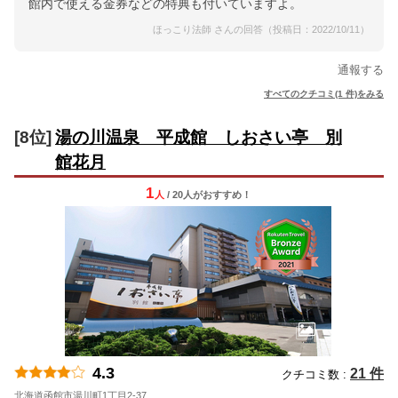
館内で使える金券などの特典も付いていますよ。
ほっこり法師 さんの回答（投稿日：2022/10/11）
通報する
すべてのクチコミ(1 件)をみる
[8位]
湯の川温泉 平成館 しおさい亭 別
館花月
1
人
/ 20人
が
おすすめ！
4.3
21 件
クチコミ数 :
北海道函館市湯川町1丁目2-37
地図