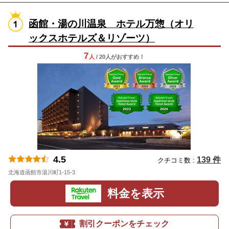
函館・湯の川温泉 ホテル万惣（オリ
ックスホテルズ＆リゾーツ）
7
人
/ 20人
が
おすすめ！
4.5
139 件
クチコミ数 :
北海道函館市湯川町1-15-3
地図
料金を表示
割引クーポンをチェック