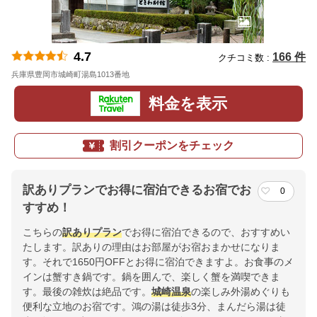
4.7
166 件
クチコミ数 :
兵庫県豊岡市城崎町湯島1013番地
地図
料金を表示
割引クーポンをチェック
訳ありプランでお得に宿泊できるお宿でお
0
すすめ！
こちらの
訳ありプラン
でお得に宿泊できるので、おすすめい
たします。訳ありの理由はお部屋がお宿おまかせになりま
す。それで1650円OFFとお得に宿泊できますよ。お食事のメ
インは蟹すき鍋です。鍋を囲んで、楽しく蟹を満喫できま
す。最後の雑炊は絶品です。
城崎
温泉
の楽しみ外湯めぐりも
便利な立地のお宿です。鴻の湯は徒歩3分、まんだら湯は徒