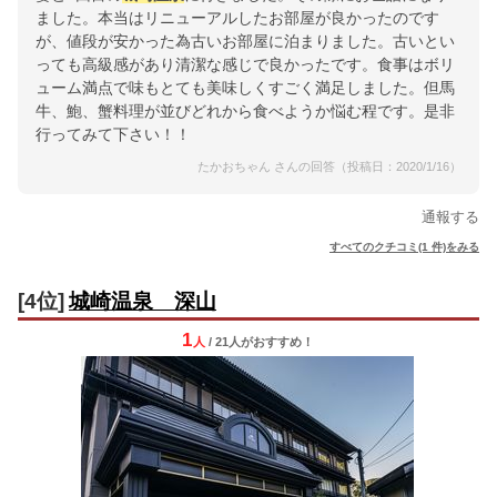
ました。本当はリニューアルしたお部屋が良かったのです
が、値段が安かった為古いお部屋に泊まりました。古いとい
っても高級感があり清潔な感じで良かったです。食事はボリ
ューム満点で味もとても美味しくすごく満足しました。但馬
牛、鮑、蟹料理が並びどれから食べようか悩む程です。是非
行ってみて下さい！！
たかおちゃん さんの回答（投稿日：2020/1/16）
通報する
すべてのクチコミ(1 件)をみる
[4位]
城崎温泉 深山
1
人
/ 21人
が
おすすめ！