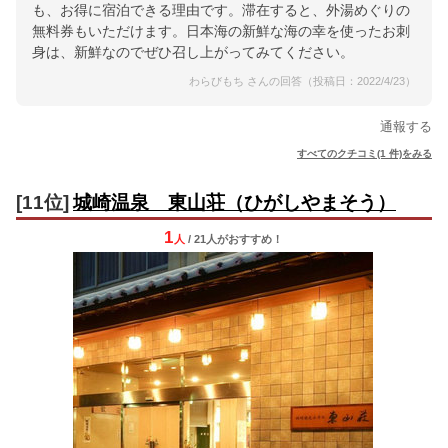
も、お得に宿泊できる理由です。滞在すると、外湯めぐりの
無料券もいただけます。日本海の新鮮な海の幸を使ったお刺
身は、新鮮なのでぜひ召し上がってみてください。
わらびもち さんの回答（投稿日：2022/4/23）
通報する
すべてのクチコミ(1 件)をみる
[11位]
城崎温泉 東山荘（ひがしやまそう）
1
人
/ 21人
が
おすすめ！