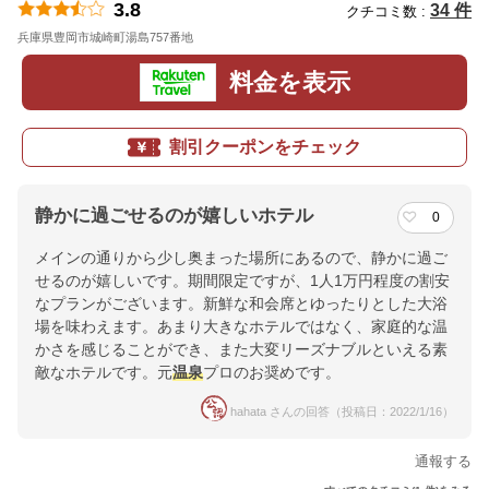
3.8
34 件
クチコミ数 :
兵庫県豊岡市城崎町湯島757番地
地図
料金を表示
割引クーポンをチェック
静かに過ごせるのが嬉しいホテル
0
メインの通りから少し奥まった場所にあるので、静かに過ご
せるのが嬉しいです。期間限定ですが、1人1万円程度の割安
なプランがございます。新鮮な和会席とゆったりとした大浴
場を味わえます。あまり大きなホテルではなく、家庭的な温
かさを感じることができ、また大変リーズナブルといえる素
敵なホテルです。元
温泉
プロのお奨めです。
hahata さんの回答（投稿日：2022/1/16）
通報する