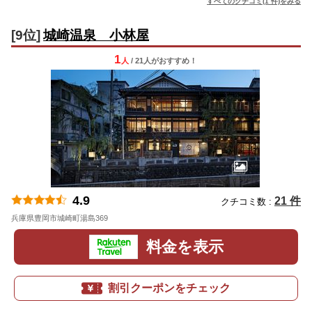
すべてのクチコミ(1 件)をみる
[9位]
城崎温泉 小林屋
1
人
/ 21人
が
おすすめ！
4.9
21 件
クチコミ数 :
兵庫県豊岡市城崎町湯島369
地図
料金を表示
割引クーポンをチェック