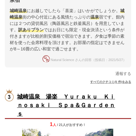
泉宿
城崎
温泉
にお越しでしたら「喜楽」はいかがでしょうか。
城
崎
温泉
街の中心付近にある風情たっぷりの
温泉
宿です。館内
には２つの貸切風呂（陶器風呂と鉄釜風呂）を用意していま
す。
訳ありプラン
ではお日にち限定・現金決済という条件が
付きますが比較的割安価格で宿泊できます。夕食は季節の素
材を使った会席料理を頂けます。お部屋の指定はできません
が8～16畳の広い和室で過ごせます。
Natural Science さんの回答（投稿日：2021/5/27）
通報する
すべてのクチコミ(5 件)をみる
城崎温泉 湯楽 Ｙｕｒａｋｕ Ｋｉ
ｎｏｓａｋｉ Ｓｐａ＆Ｇａｒｄｅｎ
ｓ
1
人
/ 21人
が
おすすめ！