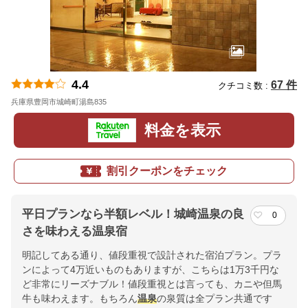
4.4
67 件
クチコミ数 :
兵庫県豊岡市城崎町湯島835
地図
料金を表示
割引クーポンをチェック
平日プランなら半額レベル！城崎温泉の良
0
さを味わえる温泉宿
明記してある通り、値段重視で設計された宿泊プラン。プラ
ンによって4万近いものもありますが、こちらは1万3千円な
ど非常にリーズナブル！値段重視とは言っても、カニや但馬
牛も味わえます。もちろん
温泉
の泉質は全プラン共通です