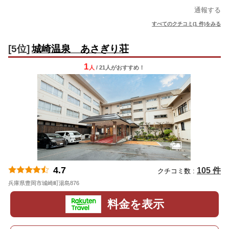
通報する
すべてのクチコミ(1 件)をみる
[5位]
城崎温泉 あさぎり荘
1
人
/ 21人
が
おすすめ！
4.7
105 件
クチコミ数 :
兵庫県豊岡市城崎町湯島876
地図
料金を表示