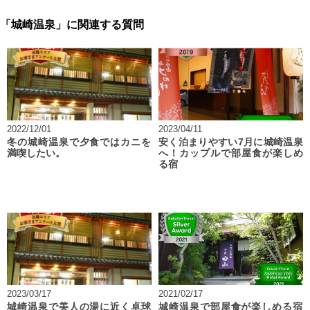
「城崎温泉」に関連する質問
2022/12/01
2023/04/11
冬の城崎温泉で夕食ではカニを
安く泊まりやすい7月に城崎温泉
満喫したい。
へ！カップルで部屋食が楽しめ
る宿
2023/03/17
2021/02/17
城崎温泉で美人の湯に近く卓球
城崎温泉で部屋食が楽しめる宿