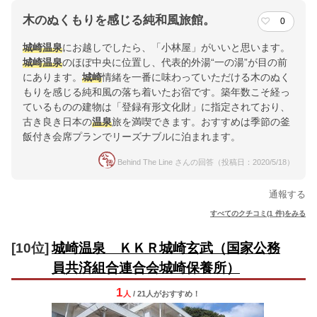
木のぬくもりを感じる純和風旅館。
0
城崎
温泉
にお越しでしたら、「小林屋」がいいと思います。
城崎
温泉
のほぼ中央に位置し、代表的外湯“一の湯”が目の前
にあります。
城崎
情緒を一番に味わっていただける木のぬく
もりを感じる純和風の落ち着いたお宿です。築年数こそ経っ
ているものの建物は「登録有形文化財」に指定されており、
古き良き日本の
温泉
旅を満喫できます。おすすめは季節の釜
飯付き会席プランでリーズナブルに泊まれます。
Behind The Line さんの回答（投稿日：2020/5/18）
通報する
すべてのクチコミ(1 件)をみる
[10位]
城崎温泉 ＫＫＲ城崎玄武（国家公務
員共済組合連合会城崎保養所）
1
人
/ 21人
が
おすすめ！