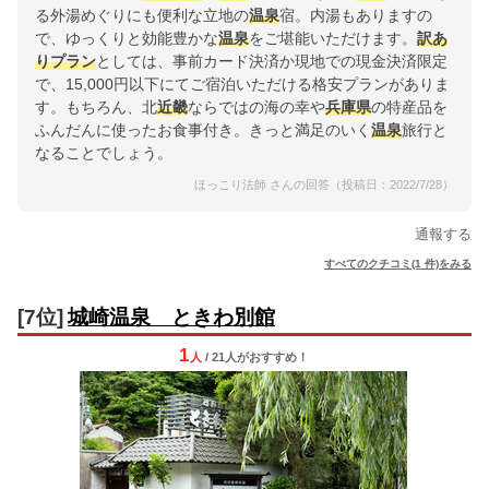
る外湯めぐりにも便利な立地の
温泉
宿。内湯もありますの
で、ゆっくりと効能豊かな
温泉
をご堪能いただけます。
訳あ
りプラン
としては、事前カード決済か現地での現金決済限定
で、15,000円以下にてご宿泊いただける格安プランがありま
す。もちろん、北
近畿
ならではの海の幸や
兵庫県
の特産品を
ふんだんに使ったお食事付き。きっと満足のいく
温泉
旅行と
なることでしょう。
ほっこり法師 さんの回答（投稿日：2022/7/28）
通報する
すべてのクチコミ(1 件)をみる
[7位]
城崎温泉 ときわ別館
1
人
/ 21人
が
おすすめ！