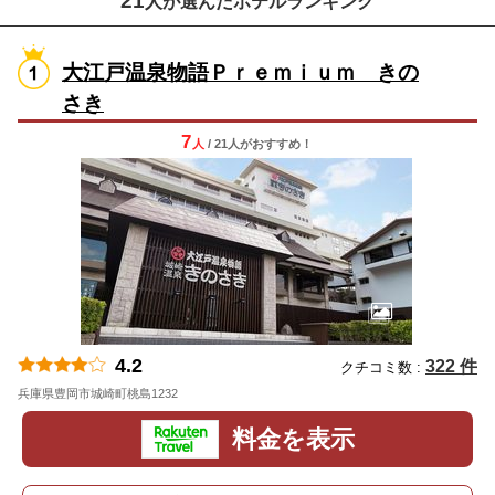
21
人が選んだホテルランキング
大江戸温泉物語Ｐｒｅｍｉｕｍ きの
さき
7
人
/ 21人
が
おすすめ！
4.2
322 件
クチコミ数 :
兵庫県豊岡市城崎町桃島1232
地図
料金を表示