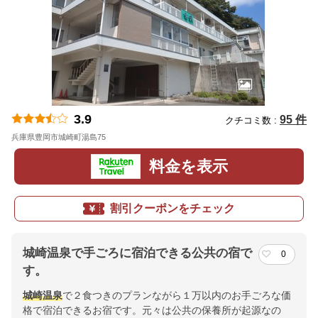
3.9
95 件
クチコミ数 :
兵庫県豊岡市城崎町湯島75
地図
料金を表示
割引クーポンをチェック
城崎温泉で手ごろに宿泊できる公共の宿で
0
す。
城崎
温泉
で２食つきのプランながら１万以内のお手ごろな価
格で宿泊できるお宿です。元々は公共の保養所が起源なの