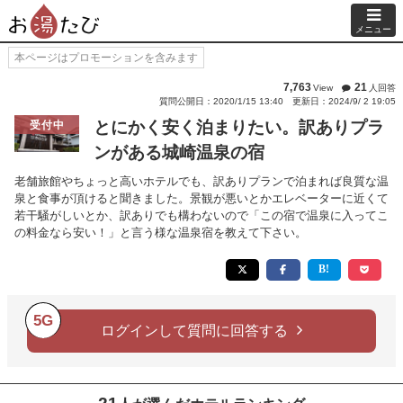
メニュー
本ページはプロモーションを含みます
7,763
21
View
人回答
質問公開日：2020/1/15 13:40
更新日：2024/9/ 2 19:05
とにかく安く泊まりたい。訳ありプラ
受付中
ンがある城崎温泉の宿
老舗旅館やちょっと高いホテルでも、訳ありプランで泊まれば良質な温
泉と食事が頂けると聞きました。景観が悪いとかエレベーターに近くて
若干騒がしいとか、訳ありでも構わないので「この宿で温泉に入ってこ
の料金なら安い！」と言う様な温泉宿を教えて下さい。
5G
ログインして質問に回答する