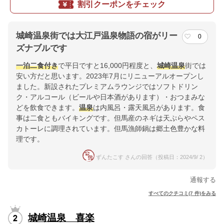
割引クーポンをチェック
城崎温泉街では大江戸温泉物語の宿がリー
0
ズナブルです
一泊二食付き
で平日ですと16,000円程度と、
城崎
温泉
街では
安い方だと思います。2023年7月にリニューアルオープンし
ました。新設されたプレミアムラウンジではソフトドリン
ク・アルコール（ビールや日本酒があります）・おつまみな
どを飲食できます。
温泉
は内風呂・露天風呂があります。食
事は二食ともバイキングです。但馬産のネギは天ぷらやペス
カトーレに調理されています。但馬漁師鍋は郷土色豊かな料
理です。
ずんたこす さんの回答（投稿日：2024/9/ 2）
通報する
すべてのクチコミ(7 件)をみる
城崎温泉 喜楽