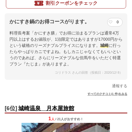
割引クーポンをチェック
かにすき鍋のお得コースがります。
0
料理長考案「かにすき膳」でお得に泊まるプランは通常4万
円以上はするお値段が、1泊限定ではありますが17000円から
という破格のリーズナブルプライスになります。
城崎
に行っ
たらやっぱりカニですよね。もしカニじゃなくてもいいとい
うのであれば、さらにリーズナブルな但馬牛をいただく特選
プラン『たじま』がありますよ。
コリドラス さんの回答（投稿日：2020/12/ 8）
通報する
すべてのクチコミ(1 件)をみる
[6位]
城崎温泉 月本屋旅館
1
人
/ 21人
が
おすすめ！