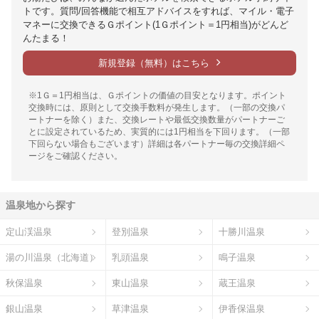
トです。質問/回答機能で相互アドバイスをすれば、マイル・電子
マネーに交換できるＧポイント(1Ｇポイント＝1円相当)がどんど
んたまる！
新規登録（無料）はこちら
※1Ｇ＝1円相当は、Ｇポイントの価値の目安となります。ポイント
交換時には、原則として交換手数料が発生します。（一部の交換パ
ートナーを除く）また、交換レートや最低交換数量がパートナーご
とに設定されているため、実質的には1円相当を下回ります。（一部
下回らない場合もございます）詳細は各パートナー毎の交換詳細ペ
ージをご確認ください。
温泉地から探す
定山渓温泉
登別温泉
十勝川温泉
湯の川温泉（北海道）
乳頭温泉
鳴子温泉
秋保温泉
東山温泉
蔵王温泉
銀山温泉
草津温泉
伊香保温泉