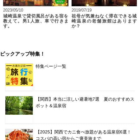
2023/05/10
2019/07/19
城崎温泉で貸切風呂がある宿を
祖母が気兼ねなく滞在できる城
教えて。男1人旅、車で行きま
崎温泉の老舗旅館はあります
す。
か？
ピックアップ特集！
特集ページ一覧
【関西】本当に涼しい避暑地7選 夏のおすすめス
ポット＆温泉宿
【2025】関西でカニ食べ放題がある温泉宿6選！
コスパの高い宿からご褒美旅まで