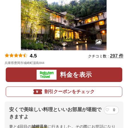
4.5
297 件
クチコミ数 :
兵庫県豊岡市城崎町湯島844
地図
料金を表示
割引クーポンをチェック
安くで美味しい料理といいお部屋が堪能で
0
きますよ
妻と4回目の
城崎
温泉
に行きました。その際にお世話になり