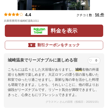
4.4
56 件
クチコミ数 :
兵庫県豊岡市城崎町湯島1011
地図
料金を表示
割引クーポンをチェック
城崎温泉でリーズナブルに楽しめる宿
0
こちらには広々とした大浴場がありますし、
城崎
名物の外湯
巡りも無料で楽しめます。大正ロマンの漂う宿の落ち着いた
和室でゆったり過ごせますし、新鮮な海の幸を活かした料理
も堪能できますよ。しかも、うれしいことに、他の宿よりお
値段がリーズナブルです。リゾート気分が満喫できますし、
きっと、心身ともにリフレッシュできますよ。
グラスマン さんの回答（投稿日：2020/1/15）