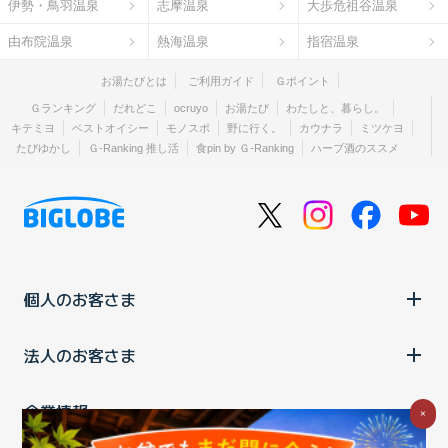
伊勢・鳥羽温泉
志摩温泉
大歩危祖谷温泉
由布院温泉
熱海温泉
指宿温泉
お湯たびとは
ご利用ガイド
Ｇポイント
Ｇランキング
だれどこ
ocruyo
お湯たび
わたしと、暮らし。
キテミヨ
ベストオイシー
モノスポ
野に行く。
カウナラ
ミツケヨ
たびゆかし
Ｇ-Ranking 推し活
食pin by Ｇ-Ranking
ハーブ酒のススメ
個人のお客さま
法人のお客さま
企業情報
×