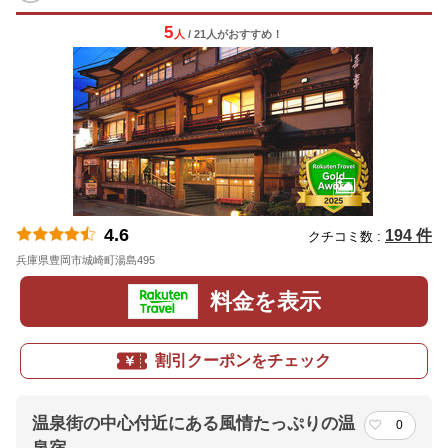
5
人
/ 21人
が
おすすめ！
4.6
194 件
クチコミ数 :
兵庫県豊岡市城崎町湯島495
地図
料金を表示
割引クーポンをチェック
温泉街の中心付近にある風情たっぷりの温
0