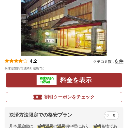
4.2
6 件
クチコミ数 :
兵庫県豊岡市城崎町湯島710
地図
料金を表示
割引クーポンをチェック
決済方法限定での格安プラン
0
月本屋旅館は、
城崎
温泉
の
温泉
街中程にあり、
城崎
名物であ