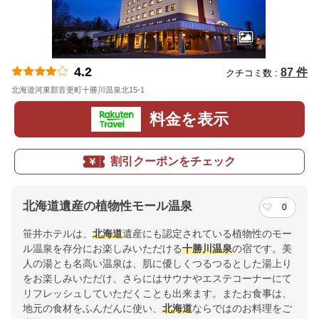
4.2
87 件
クチコミ数 :
北海道河東郡音更町十勝川温泉北15-1
地図
料金を表示
割引クーポンをチェック
北海道遺産の植物性モール温泉
0
笹井ホテルは、
北海道
遺産にも認定されている植物性のモー
ル温泉を存分にお楽しみいただける
十勝川温泉
の宿です。美
人の湯とも名高い温泉は、肌に優しくつるつるとした湯上り
をお楽しみいただけ、さらにはサウナやエステコーナーにて
リフレッシュしていただくことも出来ます。またお食事は、
地元の食材をふんだんに使い、
北海道
ならではのお料理をご