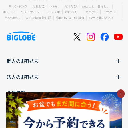
Ｇランキング
だれどこ
ocruyo
お湯たび
わたしと、暮らし。
キテミヨ
ベストオイシー
モノスポ
野に行く。
カウナラ
ミツケヨ
たびゆかし
Ｇ-Ranking 推し活
食pin by Ｇ-Ranking
ハーブ酒のススメ
個人のお客さま
法人のお客さま
企業情報
×
ご利用中の方
お問い合わせ
消費税の表示
ウェブアクセシビリティの取り組み