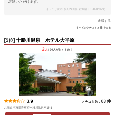
堪能いただけます。
ほっこり法師 さんの回答（投稿日：2020/7/29）
通報する
すべてのクチコミ(2 件)をみる
[5位]
十勝川温泉 ホテル大平原
2
人
/ 26人
が
おすすめ！
3.9
83 件
クチコミ数 :
北海道河東郡音更町十勝川温泉南15-1
地図