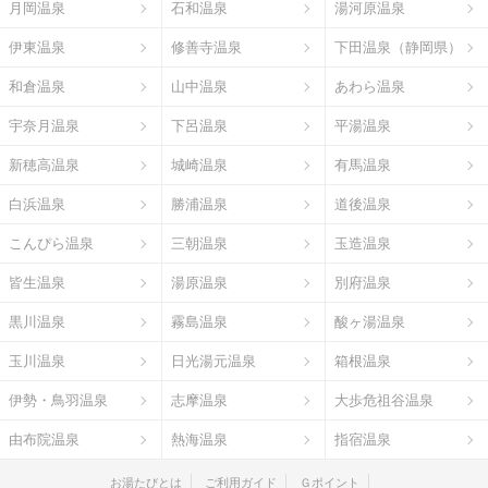
月岡温泉
石和温泉
湯河原温泉
伊東温泉
修善寺温泉
下田温泉（静岡県）
和倉温泉
山中温泉
あわら温泉
宇奈月温泉
下呂温泉
平湯温泉
新穂高温泉
城崎温泉
有馬温泉
白浜温泉
勝浦温泉
道後温泉
こんぴら温泉
三朝温泉
玉造温泉
皆生温泉
湯原温泉
別府温泉
黒川温泉
霧島温泉
酸ヶ湯温泉
玉川温泉
日光湯元温泉
箱根温泉
伊勢・鳥羽温泉
志摩温泉
大歩危祖谷温泉
由布院温泉
熱海温泉
指宿温泉
お湯たびとは
ご利用ガイド
Ｇポイント