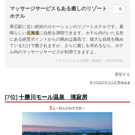
マッサージサービスもある癒しのリゾート
0
ホテル
帯広駅に近い絶好のロケーションのリゾートホテルです。素
晴らしい
北海道
に自然を満喫できます。ホテル内のいたる所
にある絶景ポイントからの眺めは最高で、雄大な自然を眺め
ているだけで癒されますが、さらに癒しを求めるなら、ホテ
ル内のマッサージサービスが利用できますよ。
アヤリリス さんの回答（投稿日：2019/10/29）
通報する
すべてのクチコミ(1 件)をみる
[7位]
十勝川モール温泉 清寂房
1
人
/ 26人
が
おすすめ！