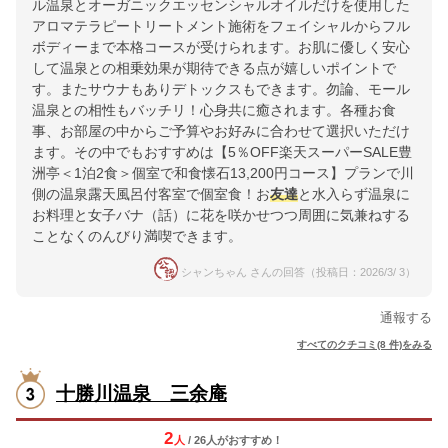
ル温泉とオーガニックエッセンシャルオイルだけを使用した
アロマテラピートリートメント施術をフェイシャルからフル
ボディーまで本格コースが受けられます。お肌に優しく安心
して温泉との相乗効果が期待できる点が嬉しいポイントで
す。またサウナもありデトックスもできます。勿論、モール
温泉との相性もバッチリ！心身共に癒されます。各種お食
事、お部屋の中からご予算やお好みに合わせて選択いただけ
ます。その中でもおすすめは【5％OFF楽天スーパーSALE豊
洲亭＜1泊2食＞個室で和食懐石13,200円コース】プランで川
側の温泉露天風呂付客室で個室食！お
友達
と水入らず温泉に
お料理と女子バナ（話）に花を咲かせつつ周囲に気兼ねする
ことなくのんびり満喫できます。
シャンちゃん さんの回答（投稿日：2026/3/ 3）
通報する
すべてのクチコミ(8 件)をみる
十勝川温泉 三余庵
2
人
/ 26人
が
おすすめ！