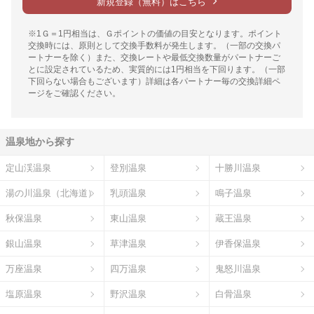
新規登録（無料）はこちら
※1Ｇ＝1円相当は、Ｇポイントの価値の目安となります。ポイント
交換時には、原則として交換手数料が発生します。（一部の交換パ
ートナーを除く）また、交換レートや最低交換数量がパートナーご
とに設定されているため、実質的には1円相当を下回ります。（一部
下回らない場合もございます）詳細は各パートナー毎の交換詳細ペ
ージをご確認ください。
温泉地から探す
定山渓温泉
登別温泉
十勝川温泉
湯の川温泉（北海道）
乳頭温泉
鳴子温泉
秋保温泉
東山温泉
蔵王温泉
銀山温泉
草津温泉
伊香保温泉
万座温泉
四万温泉
鬼怒川温泉
塩原温泉
野沢温泉
白骨温泉