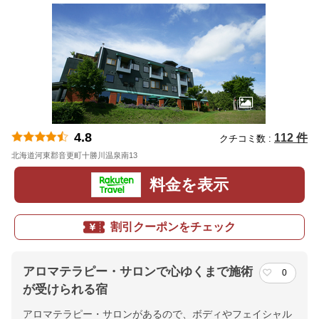
4.8
112 件
クチコミ数 :
北海道河東郡音更町十勝川温泉南13
地図
料金を表示
割引クーポンをチェック
アロマテラピー・サロンで心ゆくまで施術
0
が受けられる宿
アロマテラピー・サロンがあるので、ボディやフェイシャル