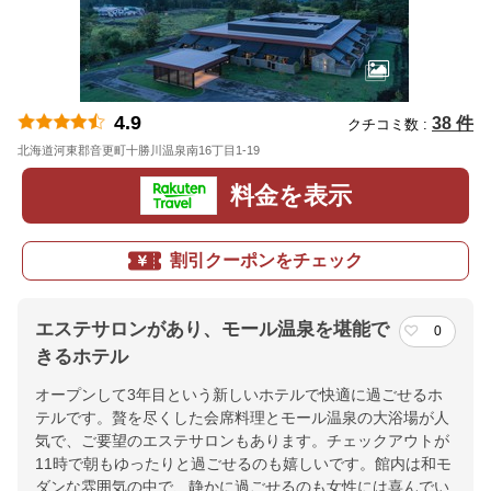
4.9
38 件
クチコミ数 :
北海道河東郡音更町十勝川温泉南16丁目1-19
地図
料金を表示
割引クーポンをチェック
エステサロンがあり、モール温泉を堪能で
0
きるホテル
オープンして3年目という新しいホテルで快適に過ごせるホ
テルです。贅を尽くした会席料理とモール温泉の大浴場が人
気で、ご要望のエステサロンもあります。チェックアウトが
11時で朝もゆったりと過ごせるのも嬉しいです。館内は和モ
ダンな雰囲気の中で、静かに過ごせるのも女性には喜んでい