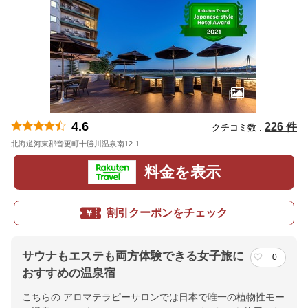
4.6
226 件
クチコミ数 :
北海道河東郡音更町十勝川温泉南12-1
地図
料金を表示
割引クーポンをチェック
サウナもエステも両方体験できる女子旅に
0
おすすめの温泉宿
こちらの アロマテラピーサロンでは日本で唯一の植物性モー