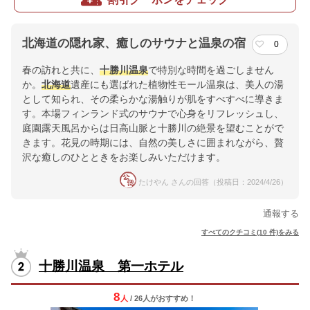
北海道の隠れ家、癒しのサウナと温泉の宿
0
春の訪れと共に、
十勝川温泉
で特別な時間を過ごしません
か。
北海道
遺産にも選ばれた植物性モール温泉は、美人の湯
として知られ、その柔らかな湯触りが肌をすべすべに導きま
す。本場フィンランド式のサウナで心身をリフレッシュし、
庭園露天風呂からは日高山脈と十勝川の絶景を望むことがで
きます。花見の時期には、自然の美しさに囲まれながら、贅
沢な癒しのひとときをお楽しみいただけます。
たけやん さんの回答（投稿日：2024/4/26）
通報する
すべてのクチコミ(10 件)をみる
十勝川温泉 第一ホテル
8
人
/ 26人
が
おすすめ！