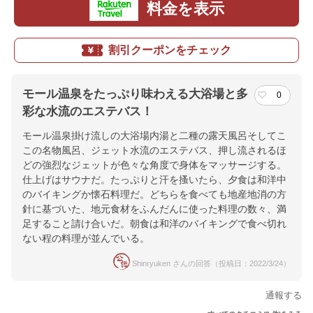
料金を表示
割引クーポンをチェック
モール温泉をたっぷり味わえる大浴場と多
0
彩な水流のエステバス！
モール温泉掛け流しの大浴場内湯と二種の露天風呂そしてこ
この名物風呂、ジェット水流のエステバス、押し流されるほ
どの強烈なジェットが色々な角度で身体をマッサージする。
仕上げはサウナだ。たっぷりと汗を搔いたら、夕食は和洋中
のバイキングか懐石料理だ。どちらを食べても地産地消の方
針に基づいた、地元食材をふんだんに使った料理の数々、満
足すること請け合いだ。朝食は和洋のバイキングで食べ切れ
ない程の料理が並んでいる。
Shinryuken さんの回答（投稿日：2022/3/24）
通報する