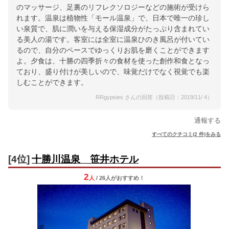
のマッサージ、足裏のリフレクソロジーなどの施術が受けら
れます。温泉は植物性「モール温泉」で、日本で唯一の珍し
い泉質で、肌に潤いを与える保湿成分がたっぷり含まれてい
る美人の湯です。客室には全室に温泉ひのき風呂が付いてい
るので、自分のペースでゆっくりお肌を磨くことができます
よ。夕食は、十勝の四季折々の食材を使った創作和食となっ
ており、盛り付けが美しいので、味覚だけでなく視覚でも楽
しむことができます。
RRgypsies さんの回答（投稿日：2019/11/ 4）
通報する
すべてのクチコミ(2 件)をみる
[4位]
十勝川温泉 笹井ホテル
2
人
/ 26人
が
おすすめ！