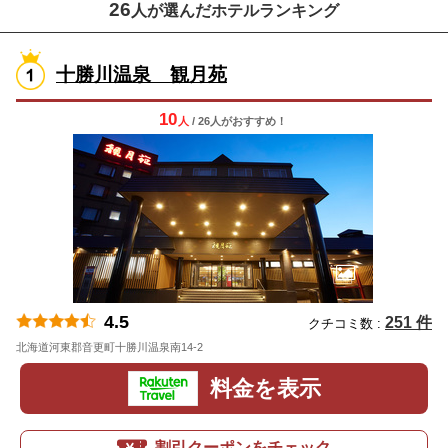
26
人が選んだホテルランキング
十勝川温泉 観月苑
10
人
/ 26人
が
おすすめ！
4.5
251 件
クチコミ数 :
北海道河東郡音更町十勝川温泉南14-2
地図
料金を表示
割引クーポンをチェック