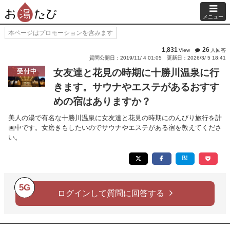
メニュー
本ページはプロモーションを含みます
1,831
26
View
人回答
質問公開日：2019/11/ 4 01:05
更新日：2026/3/ 5 18:41
女友達と花見の時期に十勝川温泉に行
受付中
きます。サウナやエステがあるおすす
めの宿はありますか？
美人の湯で有名な十勝川温泉に女友達と花見の時期にのんびり旅行を計
画中です。女磨きもしたいのでサウナやエステがある宿を教えてくださ
い。
5G
ログインして質問に回答する