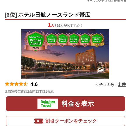
すべてのクチコミ(2 件)をみる
[6位]
ホテル日航ノースランド帯広
1
人
/ 26人
が
おすすめ！
4.6
1 件
クチコミ数 :
北海道帯広市西2条南13丁目1番地
地図
料金を表示
割引クーポンをチェック