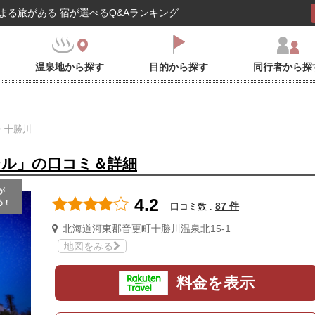
まる旅がある 宿が選べるQ&Aランキング
温泉地から探す
目的から探す
同行者から探
・十勝川
テル」の口コミ＆詳細
が
4.2
め！
87 件
口コミ数 :
北海道河東郡音更町十勝川温泉北15-1
地図をみる
料金を表示