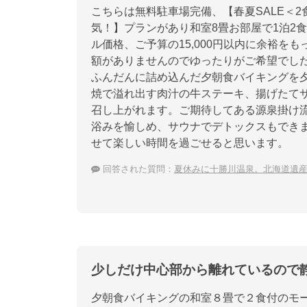
こちらは無料駐車場完備、【春夏SALE＜
気！】プランがあり和室8畳お部屋で1泊2食
ル価格、ご予算の15,000円以内に余裕をも
額がありませんのでゆったりがご希望でし
ふんだんに詰め込んだ夕朝食バイキングを
焼で溢れ出す肉汁の牛ステーキ、揚げたて
召し上がれます。ご期待してある源泉掛け
浴みを愉しめ、サウナでデトックスもでき
せて楽しい時間を過ごせると思います。
回答された質問：
夏休みに十勝川温泉。北海道遺
少しだけ中心部から離れているので
夕朝食バイキングの和室８畳で２食付のモー