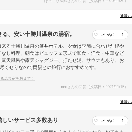
ほっこり法師さんの回答（投稿日：2020/11/30）
通報す
きる、安い十勝川温泉の湯宿。
いいね！
1
出来る十勝川温泉の笹井ホテル。夕食は季節に合わせた鍋や
てなし料理、朝食はビュッフェ形式で和食・洋食・中華など
。露天風呂や露天ジャグジー、打たせ湯、サウナもあり、お
れり尽くせりなので両親との旅行におすすめです。
きる温泉宿を教えて！
neoさんの回答（投稿日：2021/11/15）
通報す
嬉しいサービス多数あり
いいね！
1