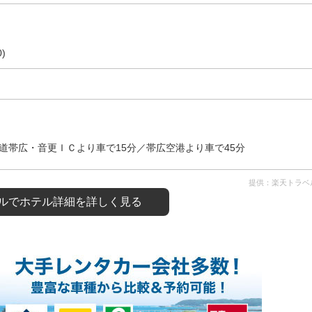
)
道帯広・音更ＩＣより車で15分／帯広空港より車で45分
提供：楽天トラベ
ルで
ホテル詳細を詳しく見る