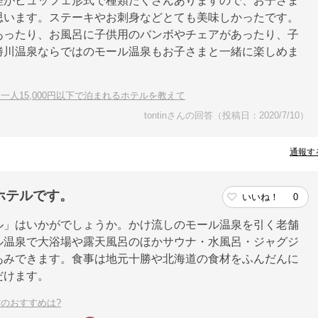
理がビュッフェ形式で種類たくさんありますので、お子さま
思います。ステーキやお刺身などとても美味しかったです。
あったり、お風呂に子供用のバンボやチェアがあったり、子
勝川温泉ならではのモール温泉もお子さまと一緒に楽しめま
人15,000円以下で泊まれるホテルを教えて
tontinさんの回答（投稿日：2020/7/10）
通報す
ホテルです。
いいね！
0
ル」はいかがでしょうか。かけ流しのモール温泉を引く老舗
ル温泉で大浴場や露天風呂のほかサウナ・水風呂・ジャグジ
あみできます。食事は地元十勝や北海道の食材をふんだんに
だけます。
のおすすめは?