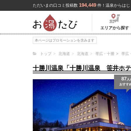
194,449
ただいまの口コミ投稿数
件！温泉からはじ
エリアから探す
本ページはプロモーションを含みます
トップ
北海道
北海道
帯広・十勝
帯広
十勝川温泉「十勝川温泉 笹井ホ
87
人
おすす