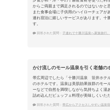
夕食が和・洋・中の十勝産食材を使った料
からご両親まで満足されるのではないかと
また食事会場に子供用のハイローチェアが
連れ宿泊に嬉しいサービスがあります。十
す。
回答された質問：
子連れで十勝川温泉へ家族旅行。一
かけ流しのモール温泉を引く老舗の
帯広周辺でしたら「十勝川温泉 笹井ホテ
のホテルです。温泉は美肌効果抜群のモー
ーなどで自然を満喫しながら気持ちよく湯
詰め込んだビュッフェ料理が美味しくいた
回答された質問：
帯広からアクセスしやすい温泉宿