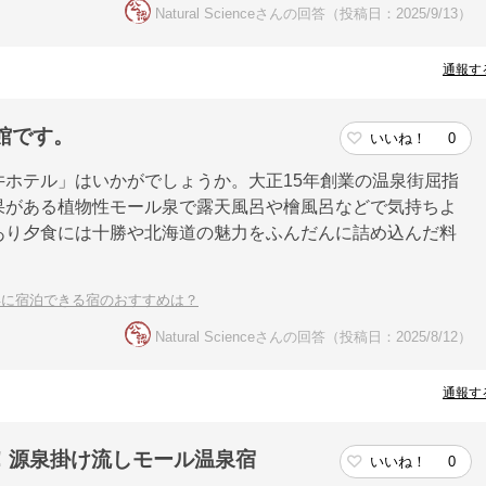
Natural Scienceさんの回答（投稿日：2025/9/13）
通報す
館です。
いいね！
0
ホテル」はいかがでしょうか。大正15年創業の温泉街屈指
果がある植物性モール泉で露天風呂や檜風呂などで気持ちよ
あり夕食には十勝や北海道の魅力をふんだんに詰め込んだ料
得に宿泊できる宿のおすすめは？
Natural Scienceさんの回答（投稿日：2025/8/12）
通報す
！源泉掛け流しモール温泉宿
いいね！
0