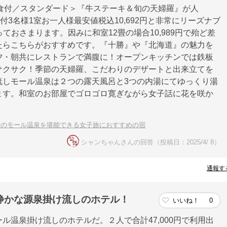
2食付／スタンダード＞『牛ステーキ＆旬の天婦羅』が人
付3名様1室お一人様最安値税込10,692円と非常にリーズナブ
っておさまります。因みに和室12畳の場合10,989円で殆ど差
たらこちらがおすすめです。『十勝』や『北海道』の魅力を
夕・朝共にレストランで満腹に！オープンキッチンでは鉄板
サクサク！季節の天婦羅、こだわりのデザートと出来立てを
流しモール温泉は２つの露天風呂と3つの内湯にてゆっくり湯
ます。和室のお部屋でゴロゴロ寛ぎながら女子話に花を咲か
産のモール温泉を堪能できる女子旅におすすめの宿
シャンちゃんさんの回答（投稿日：2025/4/ 8）
通報す
静かな源泉掛け流しのホテル！
いいね！
0
ル温泉掛け流しのホテルだ。２人で合計47,000円で利用出