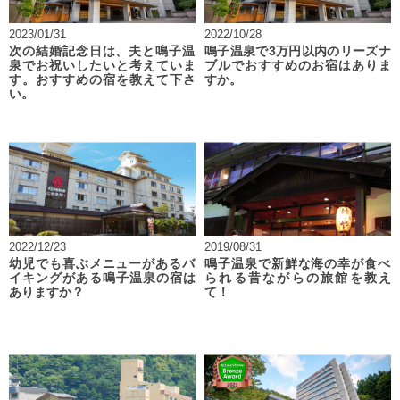
2023/01/31
2022/10/28
次の結婚記念日は、夫と鳴子温
鳴子温泉で3万円以内のリーズナ
泉でお祝いしたいと考えていま
ブルでおすすめのお宿はありま
す。おすすめの宿を教えて下さ
すか。
い。
2022/12/23
2019/08/31
幼児でも喜ぶメニューがあるバ
鳴子温泉で新鮮な海の幸が食べ
イキングがある鳴子温泉の宿は
られる昔ながらの旅館を教え
ありますか？
て！