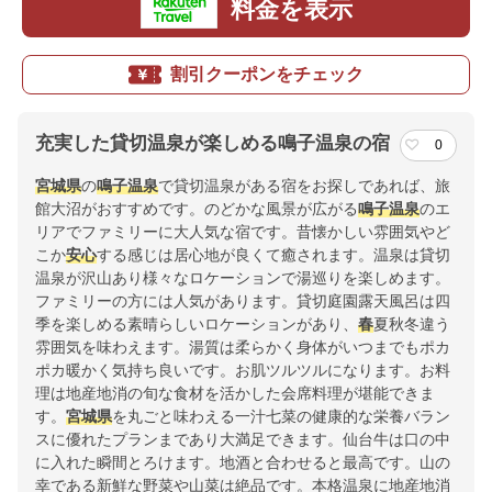
料金を表示
割引クーポンをチェック
充実した貸切温泉が楽しめる鳴子温泉の宿
0
宮城県
の
鳴子温泉
で貸切温泉がある宿をお探しであれば、旅
館大沼がおすすめです。のどかな風景が広がる
鳴子温泉
のエ
リアでファミリーに大人気な宿です。昔懐かしい雰囲気やど
こか
安心
する感じは居心地が良くて癒されます。温泉は貸切
温泉が沢山あり様々なロケーションで湯巡りを楽しめます。
ファミリーの方には人気があります。貸切庭園露天風呂は四
季を楽しめる素晴らしいロケーションがあり、
春
夏秋冬違う
雰囲気を味わえます。湯質は柔らかく身体がいつまでもポカ
ポカ暖かく気持ち良いです。お肌ツルツルになります。お料
理は地産地消の旬な食材を活かした会席料理が堪能できま
す。
宮城県
を丸ごと味わえる一汁七菜の健康的な栄養バラン
スに優れたプランまであり大満足できます。仙台牛は口の中
に入れた瞬間とろけます。地酒と合わせると最高です。山の
幸である新鮮な野菜や山菜は絶品です。本格温泉に地産地消