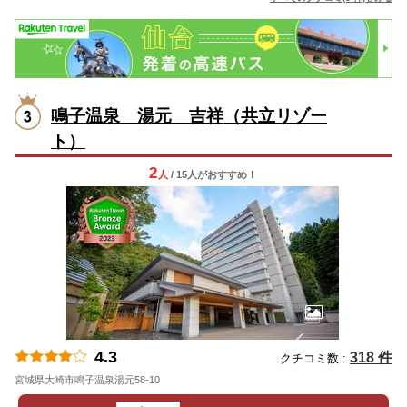
鳴子温泉 湯元 吉祥（共立リゾー
ト）
2
人
/ 15人
が
おすすめ！
4.3
318 件
クチコミ数 :
宮城県大崎市鳴子温泉湯元58-10
地図