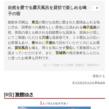
自然を愛でる露天風呂を貸切で楽しめる鳴
0
子の宿
旅館弁天閣は、
東北
の豊かな自然に囲まれた風情あふれる地
に佇み、四季折々の素晴らしい景色に心洗われる
鳴子温泉
の
宿。美肌の湯とも称される効能豊かな温泉を、源泉かけ流し
にてご堪能いただける
穴場
な温泉宿です。１０畳以上の広い
お部屋もあり、
春
休みに
子連れ
で訪れていただくのにもお薦
め。
貸切風呂
も備え、周りを気にせず
安心
して家族団らんで
温まっていただけます。また、
宮城県
の地元食材をふんだん
に使ったお食事も評判です。
ほっこり法師 さんの回答（投稿日：2026/2/17）
通報する
すべてのクチコミ(1 件)をみる
[8位]
旅館ゆさ
1
人
/ 15人
が
おすすめ！