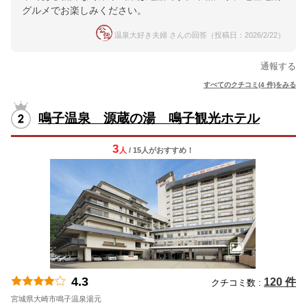
グルメでお楽しみください。
温泉大好き夫婦 さんの回答（投稿日：2026/2/22）
通報する
すべてのクチコミ(4 件)をみる
鳴子温泉 源蔵の湯 鳴子観光ホテル
3
人
/ 15人
が
おすすめ！
4.3
120 件
クチコミ数 :
宮城県大崎市鳴子温泉湯元
地図