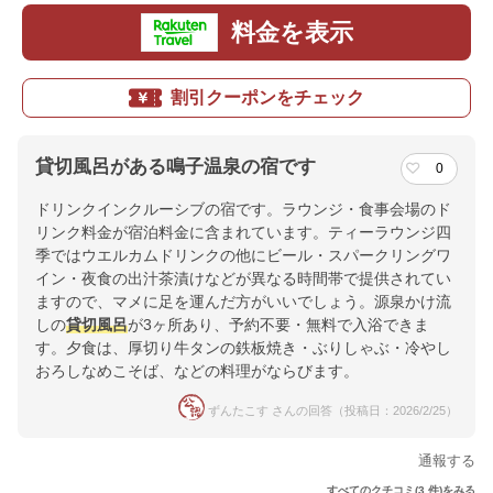
料金を表示
割引クーポンをチェック
貸切風呂がある鳴子温泉の宿です
0
ドリンクインクルーシブの宿です。ラウンジ・食事会場のド
リンク料金が宿泊料金に含まれています。ティーラウンジ四
季ではウエルカムドリンクの他にビール・スパークリングワ
イン・夜食の出汁茶漬けなどが異なる時間帯で提供されてい
ますので、マメに足を運んだ方がいいでしょう。源泉かけ流
しの
貸切風呂
が3ヶ所あり、予約不要・無料で入浴できま
す。夕食は、厚切り牛タンの鉄板焼き・ぶりしゃぶ・冷やし
おろしなめこそば、などの料理がならびます。
ずんたこす さんの回答（投稿日：2026/2/25）
通報する
すべてのクチコミ(3 件)をみる