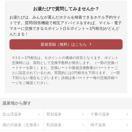
お湯たびで質問してみませんか？
お湯たびは、みんなが選んだホテルを検索できるホテル予約サイ
トです。質問/回答機能で相互アドバイスをすれば、マイル・電子
マネーに交換できるＧポイント(1Ｇポイント＝1円相当)がどんど
んたまる！
新規登録（無料）はこちら
※1Ｇ＝1円相当は、Ｇポイントの価値の目安となります。ポイント
交換時には、原則として交換手数料が発生します。（一部の交換パ
ートナーを除く）また、交換レートや最低交換数量がパートナーご
とに設定されているため、実質的には1円相当を下回ります。（一部
下回らない場合もございます）詳細は各パートナー毎の交換詳細ペ
ージをご確認ください。
温泉地から探す
定山渓温泉
登別温泉
十勝川温泉
湯の川温泉（北海道）
乳頭温泉
鳴子温泉