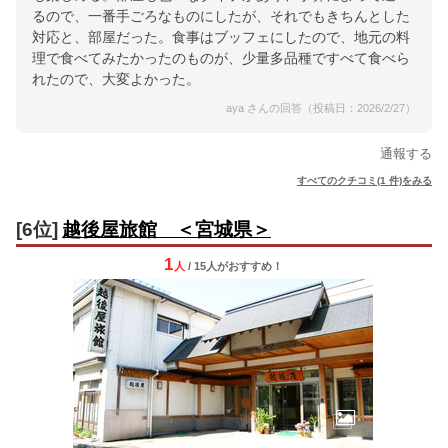
るので、一番手ごろなものにしたが、それでもきちんとした
対応と、部屋だった。食事はブッフェにしたので、地元の料
理で食べてみたかったのものが、少量多品種ですべて食べら
れたので、大変よかった。
aya さんの回答（投稿日：2026/2/27）
通報する
すべてのクチコミ(1 件)をみる
[6位]
越後屋旅館 ＜宮城県＞
1
人
/ 15人
が
おすすめ！