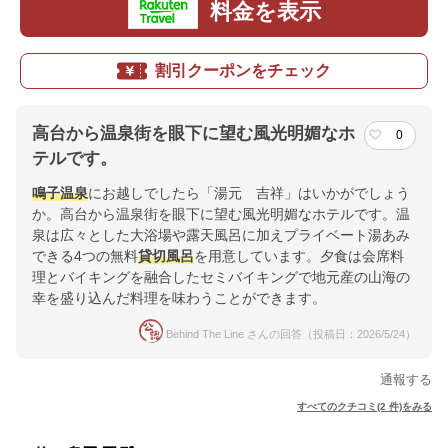
料金を表示
割引クーポンをチェック
高台から温泉街を眼下に望む風光明媚なホ
0
テルです。
鳴子温泉
にお越しでしたら「湯元 吉祥」はいかがでしょう
か。高台から温泉街を眼下に望む風光明媚なホテルです。温
泉は広々とした大浴場や露天風呂に加えプライベート湯あみ
できる4つの無料
貸切風呂
を用意しています。夕食は会席料
理とバイキングを融合したセミバイキングで地元産の山海の
幸を盛り込んだ料理を味わうことができます。
Behind The Line さんの回答（投稿日：2026/5/24）
通報する
すべてのクチコミ(2 件)をみる