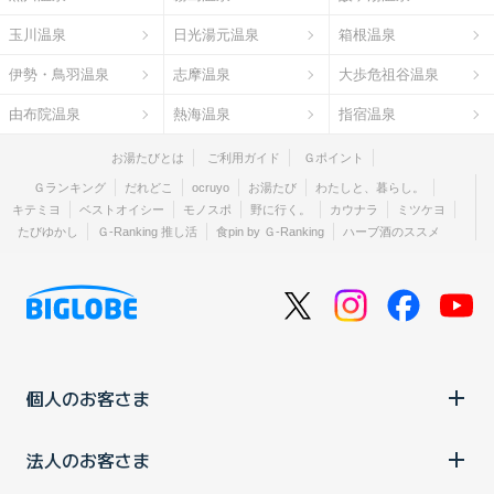
玉川温泉
日光湯元温泉
箱根温泉
伊勢・鳥羽温泉
志摩温泉
大歩危祖谷温泉
由布院温泉
熱海温泉
指宿温泉
お湯たびとは
ご利用ガイド
Ｇポイント
Ｇランキング
だれどこ
ocruyo
お湯たび
わたしと、暮らし。
キテミヨ
ベストオイシー
モノスポ
野に行く。
カウナラ
ミツケヨ
たびゆかし
Ｇ-Ranking 推し活
食pin by Ｇ-Ranking
ハーブ酒のススメ
個人のお客さま
法人のお客さま