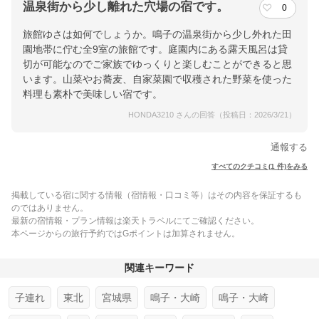
温泉街から少し離れた穴場の宿です。
0
旅館ゆさは如何でしょうか。鳴子の温泉街から少し外れた田
園地帯に佇む全9室の旅館です。庭園内にある露天風呂は貸
切が可能なのでご家族でゆっくりと楽しむことができると思
います。山菜やお蕎麦、自家菜園で収穫された野菜を使った
料理も素朴で美味しい宿です。
HONDA3210 さんの回答（投稿日：2026/3/21）
通報する
すべてのクチコミ(1 件)をみる
掲載している宿に関する情報（宿情報・口コミ等）はその内容を保証するも
のではありません。
最新の宿情報・プラン情報は楽天トラベルにてご確認ください。
本ページからの旅行予約ではGポイントは加算されません。
関連キーワード
子連れ
東北
宮城県
鳴子・大崎
鳴子・大崎