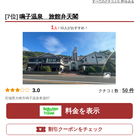
すべてのクチコミ(1 件)をみる
[7位]
鳴子温泉 旅館弁天閣
1
人
/ 15人
が
おすすめ！
3.0
50 件
クチコミ数 :
宮城県大崎市鳴子温泉車湯87
地図
料金を表示
割引クーポンをチェック