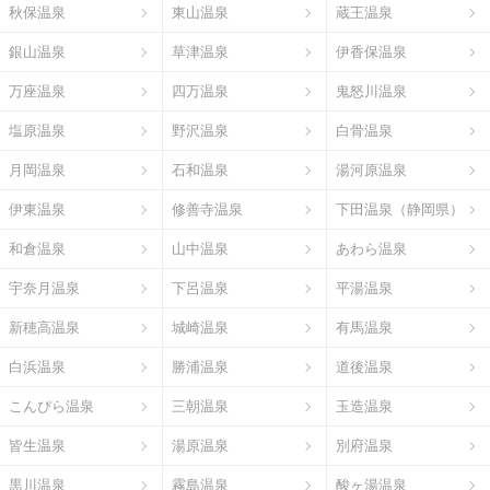
秋保温泉
東山温泉
蔵王温泉
銀山温泉
草津温泉
伊香保温泉
万座温泉
四万温泉
鬼怒川温泉
塩原温泉
野沢温泉
白骨温泉
月岡温泉
石和温泉
湯河原温泉
伊東温泉
修善寺温泉
下田温泉（静岡県）
和倉温泉
山中温泉
あわら温泉
宇奈月温泉
下呂温泉
平湯温泉
新穂高温泉
城崎温泉
有馬温泉
白浜温泉
勝浦温泉
道後温泉
こんぴら温泉
三朝温泉
玉造温泉
皆生温泉
湯原温泉
別府温泉
黒川温泉
霧島温泉
酸ヶ湯温泉