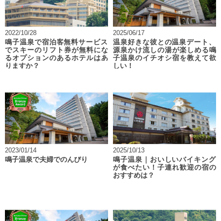
2022/10/28
2025/06/17
鳴子温泉で宿泊客無料サービス
温泉好きな彼との温泉デート、
でスキーのリフト券が無料にな
源泉かけ流しの湯が楽しめる鳴
るオプションのあるホテルはあ
子温泉のイチオシ宿を教えて欲
りますか？
しい！
2023/01/14
2025/10/13
鳴子温泉で夫婦でのんびり
鳴子温泉｜おいしいバイキング
が食べたい！子連れ歓迎の宿の
おすすめは？