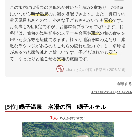
この旅館には温泉のお風呂が付いた部屋が2室あり、お部屋
にいながら
鳴子温泉
のお湯を堪能できます。また、貸切りの
露天風呂もあるので、小さな子どもさんがいても
安心
です。
お食事も2組限定ですが、お部屋食プランがございます。お
料理は、仙台の黒毛和牛のステーキ会席や
東北
の旬の食材を
用いた会席等を堪能できます。様々な地酒を味わえたり、素
敵なラウンジがあるのもこちらの隠れた魅力ですし、卓球場
があるのも家族連れに嬉しいです。子ども連れでも
安心
し
て、ゆったりと過ごせる
穴場
の旅館です。
hahata さんの回答（投稿日：2026/2/16）
通報する
すべてのクチコミ(2 件)をみる
[5位]
鳴子温泉 名湯の宿 鳴子ホテル
1
人
/ 15人
が
おすすめ！