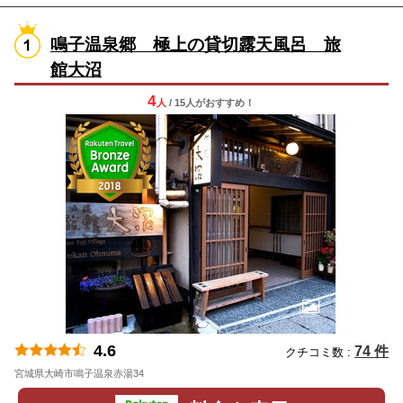
鳴子温泉郷 極上の貸切露天風呂 旅
館大沼
4
人
/ 15人
が
おすすめ！
4.6
74 件
クチコミ数 :
宮城県大崎市鳴子温泉赤湯34
地図