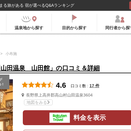
まる旅がある 宿が選べるQ&Aランキング
温泉地から探す
目的から探す
同行者から探
小布施
州山田温泉 山田館」の口コミ＆詳細
が
4.6
め！
17 件
口コミ数 :
長野県上高井郡高山村山田温泉3604
地図をみる
料金を表示