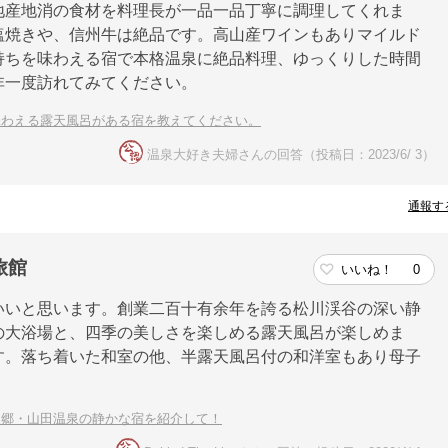
地産地消の食材を料理長が一品一品丁寧に調理してくれま
塩焼きや、信州牛は絶品です。高山産ワインもありマイルド
持ちを味わえる宿で本格温泉に絶品料理、ゆっくりした時間
非一度訪れてみてください。
味わえる露天風呂がある宿を教えてください。
温泉大好き夫婦さんの回答（投稿日：2023/6/ 3）
通報す
旅館
いいね！
0
いいと思います。創業二百十有余年を誇る松川渓谷の深い静
の大浴場と、四季の美しさを楽しめる露天風呂が楽しめま
す。落ち着いた和室の他、半露天風呂付の和洋室もあり母子
泉郷・山田温泉の静かな宿を紹介して！