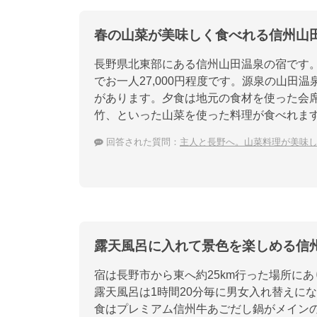
春の山菜が美味しく食べれる信州山
長野県北東部にある信州山田温泉の宿です。
でお一人27,000円程度です。源泉の山
があります。夕食は地元の食材を使った会
竹、といった山菜を使った料理が食べれま
回答された質問：
主人と長野へ。山菜料理が美味
露天風呂に入れて景色を楽しめる信
宿は長野市から東へ約25km行った場所に
露天風呂は1時間20分毎に男女入れ替えに
食はプレミアム信州牛あごだし鍋がメイン