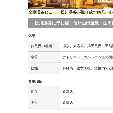
全室渓谷ビュー。松川渓谷が織り成す絶景、心
「松川渓谷に佇む宿 信州山田温泉 山田
温泉
お風呂の種類
温泉、大浴場、露天風呂、天然
泉質
ナトリウム・カルシウム塩化物
効能
神経痛、疲労回復、慢性消化器
食事場所
朝食
食事処
夕食
食事処