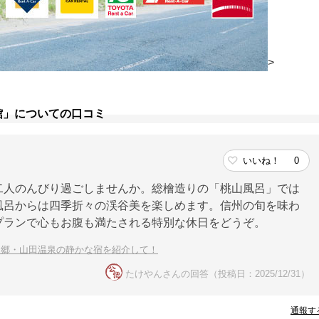
>
館」についての口コミ
いいね！
0
二人のんびり過ごしませんか。総檜造りの「桃山風呂」では
風呂からは四季折々の渓谷美を楽しめます。信州の旬を味わ
プランで心もお腹も満たされる特別な休日をどうぞ。
泉郷・山田温泉の静かな宿を紹介して！
たけやんさんの回答（投稿日：2025/12/31）
通報す