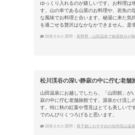
ゆっくり入れるのが嬉しいです。お料理は
す。山の幸である山菜のお料理や、岩魚の
な風味でお料理と合います。秘湯に来た気
を過ごせる贅沢はなかなかできません。是
回答された質問：
長野県・山田温泉で秘湯気分が
松川渓谷の深い静寂の中に佇む老舗
山田温泉にお越しでしたら、「山田館」が
寂の中に佇む老舗旅館です。源泉かけ流し
す。特に秋の紅葉や雪見はとても美しいで
でのんびりくつろげると思います。
回答された質問：
母子旅におすすめの信州高山温