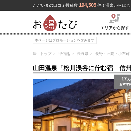
194,505
ただいまの口コミ投稿数
件！温泉からはじ
エリアから探す
本ページはプロモーションを含みます
トップ
甲信越
長野県
長野・戸隠・小布施
山田温泉「松川渓谷に佇む宿 信
17
人
おすす