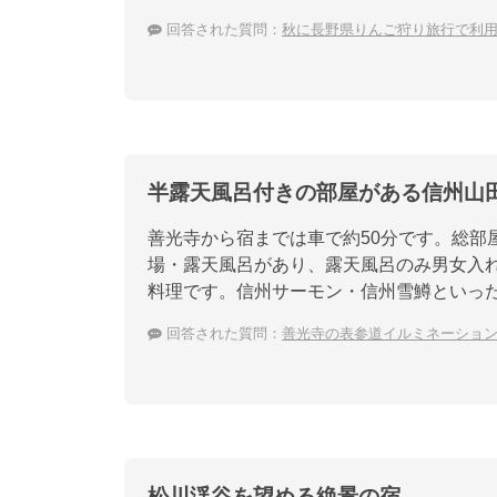
回答された質問：
秋に長野県りんご狩り旅行で利
半露天風呂付きの部屋がある信州山
善光寺から宿までは車で約50分です。総部
場・露天風呂があり、露天風呂のみ男女入
料理です。信州サーモン・信州雪鱒といっ
回答された質問：
善光寺の表参道イルミネーショ
松川渓谷を望める絶景の宿