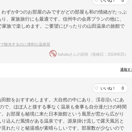
いいね！
0
。わずか9つのお部屋のみですがどの部屋も和の情緒がたっぷ
あり、家族旅行にも最適です。信州牛の会席プランの他に、
で家族で楽しめます。ご要望にぴったりの山田温泉の旅館で
内で観光するのに便利な温泉宿
hahataさんの回答（投稿日：2024/8/25）
通報す
いいね！
0
山田館をおすすめします。大自然の中にあり、渓谷沿いにあ
いので、ほぼ人と接する事なく温泉も食事も自分達だけの時間
す。お部屋も秘境に来た日本旅館という風景が窓から広がり
入り込んだ風情がある温泉です。源泉掛け流しで露天風呂と
が見れたりと秘湯感が素晴らしいです。部屋数が少ないので