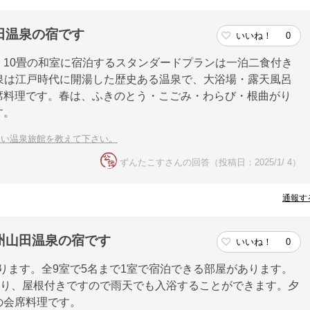
田温泉の宿です
いいね！
0
10畳の和室に宿泊するスタンダードプランは一泊二食付き
田温泉は江戸時代に開湯した歴史ある温泉で、大浴場・露天風呂
席料理です。春は、ふきのとう・こごみ・わらび・根曲がり
す。
しい温泉旅館を教えて下さい。
ずんたこすさんの回答（投稿日：2025/1/ 4）
通報す
州山田温泉の宿です
いいね！
0
あります。全9室で5名まで1室で宿泊できる部屋があります。
なり、屋根付きですので雨天でも入浴することができます。夕
の会席料理です。