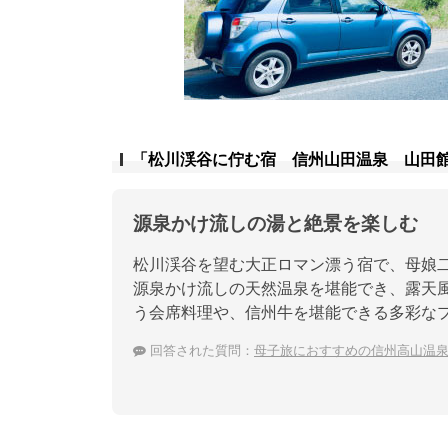
「松川渓谷に佇む宿 信州山田温泉 山田
源泉かけ流しの湯と絶景を楽しむ
松川渓谷を望む大正ロマン漂う宿で、母娘
源泉かけ流しの天然温泉を堪能でき、露天
う会席料理や、信州牛を堪能できる多彩な
回答された質問：
母子旅におすすめの信州高山温