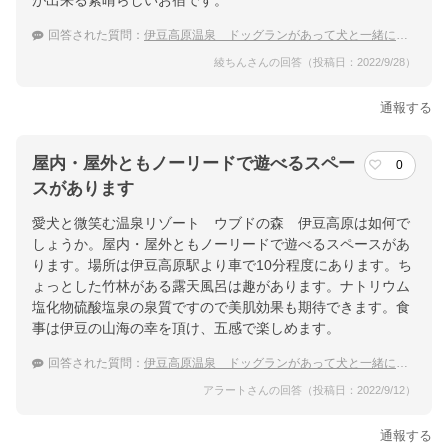
が出来る素晴らしいお宿です。
回答された質問：
伊豆高原温泉 ドッグランがあって犬と一緒に泊まれる温泉宿をおしえてください！
綾ちんさんの回答（投稿日：2022/9/28）
通報する
屋内・屋外ともノーリードで遊べるスペー
0
スがあります
愛犬と微笑む温泉リゾート ウブドの森 伊豆高原は如何で
しょうか。屋内・屋外ともノーリードで遊べるスペースがあ
ります。場所は伊豆高原駅より車で10分程度にあります。ち
ょっとした竹林がある露天風呂は趣があります。ナトリウム
塩化物硫酸塩泉の泉質ですので美肌効果も期待できます。食
事は伊豆の山海の幸を頂け、五感で楽しめます。
回答された質問：
伊豆高原温泉 ドッグランがあって犬と一緒に泊まれる温泉宿をおしえてください！
アラートさんの回答（投稿日：2022/9/12）
通報する