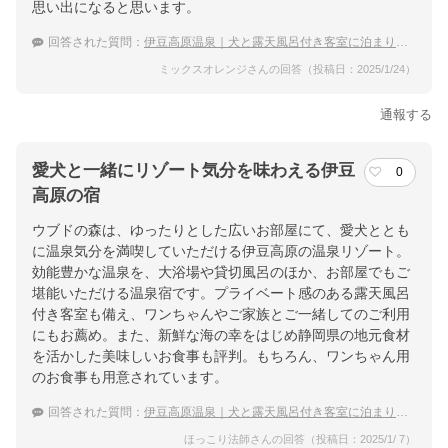
思い出になると思います。
回答された質問：
伊豆高原温泉｜犬と露天風呂付き客室に泊まりたい！おすすめの宿は？
ミックスオレンジさんの回答（投稿日：2025/1/24）
通報する
愛犬と一緒にリゾート気分を味わえる伊豆
0
高原の宿
ウブドの森は、ゆったりとした広いお部屋にて、愛犬ととも
に温泉気分を満喫していただける伊豆高原の温泉リゾート。
効能豊かな温泉を、大浴場や貸切風呂のほか、お部屋でもご
堪能いただける温泉宿です。プライベート感のある露天風呂
付き客室も備え、ワンちゃんやご家族とご一緒してのご利用
にもお薦め。また、新鮮な海の幸をはじめ静岡県の地元食材
を活かした美味しいお食事も評判。もちろん、ワンちゃん用
のお食事も用意されています。
回答された質問：
伊豆高原温泉｜犬と露天風呂付き客室に泊まりたい！おすすめの宿は？
ほっこり法師さんの回答（投稿日：2025/1/ 7）