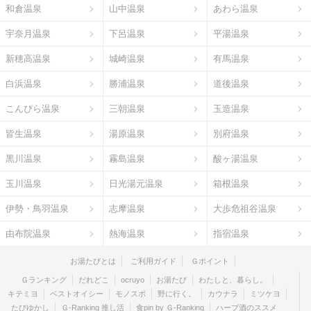
和倉温泉
山中温泉
あわら温泉
宇奈月温泉
下呂温泉
平湯温泉
新穂高温泉
城崎温泉
有馬温泉
白浜温泉
勝浦温泉
道後温泉
こんぴら温泉
三朝温泉
玉造温泉
皆生温泉
湯原温泉
別府温泉
黒川温泉
霧島温泉
酸ヶ湯温泉
玉川温泉
日光湯元温泉
箱根温泉
伊勢・鳥羽温泉
志摩温泉
大歩危祖谷温泉
由布院温泉
熱海温泉
指宿温泉
お湯たびとは
ご利用ガイド
Ｇポイント
Ｇランキング
だれどこ
ocruyo
お湯たび
わたしと、暮らし。
キテミヨ
ベストオイシー
モノスポ
野に行く。
カウナラ
ミツケヨ
たびゆかし
Ｇ-Ranking 推し活
食pin by Ｇ-Ranking
ハーブ酒のススメ