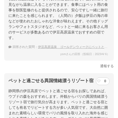
見ながら温泉に入ることができます。食事にはペット用の食
事を獣医監修のもと提供されるので、安心ですし一緒に旅行
に来たことを感じられます。（人間の）夕飯は伊豆の海の幸
などが使われたおしゃれな洋食が味わえます。その他ドッグ
ランやフォトスタジオなど、ペットと一緒に来るお客さん用
のサービスが多数あるので伊豆高原温泉でおすすめの宿で
す。
回答された質問：
伊豆高原温泉 ゴールデンウィークにペットと泊まれるおすすめ温泉宿は？
ysmさんの回答（投稿日：2023/4/ 6）
通報する
ペットと過ごせる異国情緒漂うリゾート宿
0
静岡県の伊豆高原でペットと過ごせる宿をお探しであれば、
ウブドの森をおすすめします。外観からバリの異国情緒漂う
リゾート宿で旅行気分が高まります。ペットと過ごせる宿と
しても有名でリピートする方が多い人気宿です。大自然に囲
まれた素晴らしい環境でバリの風情を取り入れた海外を感じ