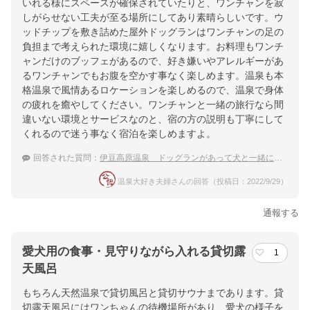
いれる様にスペースが確保されていたりと、ワンチャンを寂
しがらせない工夫が至る場所にしてあり素晴らしいです。ウ
ッドチップを敷き詰めた屋外ドッグランはワンチャンの足の
負担まで考えられた環境に嬉しくなります。お料理もワンチ
ャンだけのブッフェがあるので、好き嫌いやアレルギーがあ
るワンチャンでもお腹を空かす事なく楽しめます。温泉も本
格温泉で風情あるロケーションを楽しめるので、温泉で身体
の疲れを癒やしてください。ワンチャンと一緒の旅行なら間
違いない環境とサービスなのと、宿の方の説明も丁寧にして
くれるので迷う事なく宿泊を楽しめますよ。
回答された質問：
伊豆高原温泉 ドッグランがあって犬と一緒に泊まれる温泉宿をおしえてください！
温泉大好き夫婦さんの回答（投稿日：2022/9/29）
通報する
愛犬用の食事・見守りながら入れる貸切露
1
天風呂
もちろん天然温泉で貸切風呂と貸切サウナまであります。貸
切露天風呂にはワンちゃんの待機場所があり、愛犬の様子を