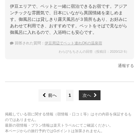
伊豆エリアで、ペットと一緒に宿泊できるお宿です。アジア
ンチックな雰囲気で、日本にいながら異国情緒を楽しめま
す。御風呂には貸しきり露天風呂が３箇所もあり、お好みに
あわせて利用でき、おすすめです。ペットをそばで見ながら
御風呂に入れるので、入浴時にも安心です。
回答された質問：
伊豆周辺でペット連れOKの温泉宿
わらびもちさんの回答（投稿日：2020/12/ 6）
通報する
前へ
1
次へ
掲載している宿に関する情報（宿情報・口コミ等）はその内容を保証するも
のではありません。
最新の宿情報・プラン情報は楽天トラベルにてご確認ください。
本ページからの旅行予約ではGポイントは加算されません。