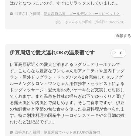
はひとなつっこいので、すぐにリラックスしていました。
回答された質問：
伊豆高原温泉 ゴールデンウィークにペットと泊まれるおすすめ温泉宿は？
きなこきゃんさんの回答（投稿日：2022/3/24）
通報する
伊豆周辺で愛犬連れOKの温泉宿です
0
伊豆高原駅近くの愛犬と泊まれるラグジュアリーホテルで
す。こちらなら豊富なワンちゃん用アメニティや屋内ドッグ
ラン・屋外ドッグラン・ドッグバスを2台完備したセルフグ
ルーミングサロン・ワンちゃん用作務衣・セラピストによる
ドッグマッサージ・愛犬用お祝いケーキなど充実した対応し
てくれます。また温泉を竹林の揺らぎの下でゆっくりと寛げ
る露天風呂や内風呂で楽しめます。そして食事ですが、伊豆
の旬鮮素材と季節の旬な食材を使った会席料理が食べられま
す。特に別注料理の国産牛サーロインステーキや金目鯛の煮
付けなどは絶品ですよ。
回答された質問：
伊豆周辺でペット連れOKの温泉宿