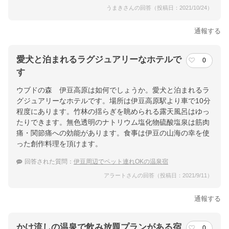
うまきさんの回答（投稿日：2021/10/24）
通報する
愛犬と泊まれるラグジュアリーなホテルで
0
す
ウブドの森 伊豆高原は如何でしょうか。愛犬と泊まれるラ
グジュアリーなホテルです。場所は伊豆高原駅より車で10分
程度にあります。竹林の揺らぎを眺められる露天風呂はゆっ
たりできます。無色透明のナトリウム塩化物硫酸塩泉は筋肉
痛・関節痛への効能があります。食事は伊豆の山海の幸を使
った創作料理を頂けます。
回答された質問：
伊豆周辺でペット連れOKの温泉宿
アラートさんの回答（投稿日：2021/9/11）
通報する
かけ流しの温泉で飲み放題プランがある宿
0