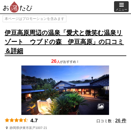
メニュー
本ページはプロモーションを含みます
伊豆高原周辺の温泉「愛犬と微笑む温泉リ
ゾート ウブドの森 伊豆高原」の口コミ
＆詳細
26
人
が
おすすめ！
4.7
26 件
口コミ数 :
静岡県伊東市富戸1007-21