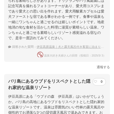
られる素晴らしさがあります。ドッグランやバリ風庭園には
記念写真を撮れるフォトコーナーがあり、愛犬用コスプレま
であり愛犬との思い出を作れます。愛犬用酸素カプセルは愛
犬ファーストな宿である事がわかる一例です。食事や温泉も
一緒にワンちゃんと過ごせるのは嬉しいポイントです。地産
地消の旬な食材を活かした料理に湯質が素晴らしい温泉。ワ
ンちゃんと過ごせる素晴らしいリゾート感覚溢れる宿なの
で、是非一度訪れてみてください。
回答された質問：
伊豆高原温泉｜犬と露天風呂付き客室に泊まりたい！おすすめの宿は？
温泉大好き夫婦さんの回答（投稿日：2025/3/ 3）
通報する
バリ島にあるウブドをリスペクトとした隠
0
れ家的な温泉リゾート
伊豆高原にある「ウブドの森 伊豆高原」はいかがでしょう
か。バリ島の高地にあるウブドをリスペクトとした隠れ家的
な温泉リゾートです。温泉は雰囲気のいい竹林の露天風呂や
個性的でお洒落な3つの貸切露天風呂で湯あみできます。お