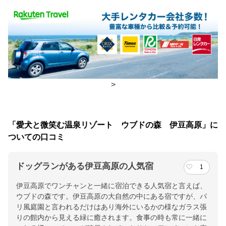
朝食
レストラン
夕食
レストラン
チェックイン・チェックアウト時間
チェックイン
15:00(最終チェックイン：19:00)
>
チェックアウ
11:00
ト
「愛犬と微笑む温泉リゾート ウブドの森 伊豆高原」に
ついての口コミ
交通アクセス
【お車】小田原厚木道路小田原ICより国道135号線約105分/【電
ドッグランがある伊豆高原の人気宿
車】伊豆高原駅より車で10分（タクシー代一部補助あり）
1
伊豆高原でワンチャンと一緒に宿泊できる人気宿と言えば、
提供：楽天トラベル
ウブドの森です。伊豆高原の大自然の中にある宿ですが、パ
楽天トラベルで
リ風庭園と言われるだけはあり海外にいるかの様なガラス張
ホテル詳細を詳しく見る
りの館内から見える緑に癒されます。食事の時も常に一緒に