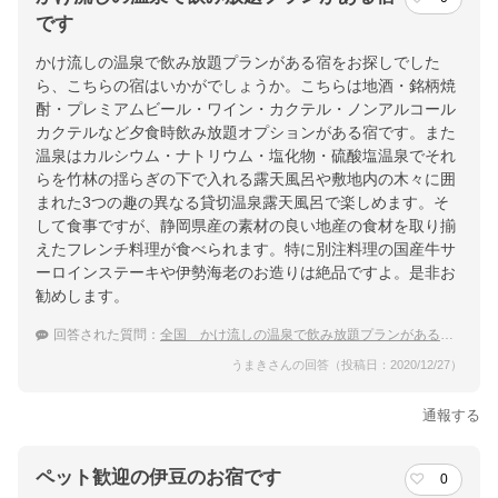
です
かけ流しの温泉で飲み放題プランがある宿をお探しでした
ら、こちらの宿はいかがでしょうか。こちらは地酒・銘柄焼
酎・プレミアムビール・ワイン・カクテル・ノンアルコール
カクテルなど夕食時飲み放題オプションがある宿です。また
温泉はカルシウム・ナトリウム・塩化物・硫酸塩温泉でそれ
らを竹林の揺らぎの下で入れる露天風呂や敷地内の木々に囲
まれた3つの趣の異なる貸切温泉露天風呂で楽しめます。そ
して食事ですが、静岡県産の素材の良い地産の食材を取り揃
えたフレンチ料理が食べられます。特に別注料理の国産牛サ
ーロインステーキや伊勢海老のお造りは絶品ですよ。是非お
勧めします。
回答された質問：
全国 かけ流しの温泉で飲み放題プランがある旅館
うまきさんの回答（投稿日：2020/12/27）
通報する
ペット歓迎の伊豆のお宿です
0