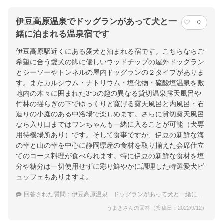
伊豆高原温泉でドッグランがあって犬と一
0
緒に泊まれる温泉宿です
伊豆高原駅近くにある愛犬と泊まれる宿です。こちらならご
希望に合う愛犬の脚に優しいウッドチップの屋外ドッグラン
とシーソーやトンネルの屋内ドッグランの２タイプがありま
す。またカルシウム・ナトリウム・塩化物・硫酸塩温泉を敷
地内の木々に囲まれた3つの趣の異なる貸切温泉露天風呂や
竹林の揺らぎの下でゆっくりと寛げる露天風呂と内風呂・石
造りの小庭のある中浴場で楽しめます。さらに貸切露天風呂
なら入り口まではワンちゃんも一緒に入ることが可能（犬専
用待機場所あり）です。そして食事ですが、伊豆の新鮮な海
の幸と山の幸を中心に静岡県産の食材を取り揃えた会席仕立
てのコース料理が食べられます。特に伊豆の新鮮な食材を塩
分や糖分は一切使用せずに彩り鮮やかに調理した特選愛犬ビ
ュッフェもありますよ。
回答された質問：
伊豆高原温泉 ドッグランがあって犬と一緒に泊まれる温泉宿をおしえてください！
うまきさんの回答（投稿日：2022/9/12）