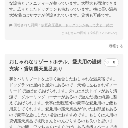
な設備とアメニティーが整っています。大型犬も宿泊できま
す。広々としたドッグランも備わっています。横に長い温泉
大浴場にはサウナが併設されています。貸切も可能です。
回答された質問：
伊豆高原温泉 ドッグランがあって犬と一緒に泊まれる温泉宿をおしえてください！
とりむさんの回答（投稿日：2023/6/22）
通報する
おしゃれなリゾートホテル、愛犬用の設備
0
充実・貸切露天風呂あり
和とバリリゾートを上手く融合したおしゃれな温泉宿です。
ドッグランは屋内と屋外にあるので、天候に左右されずノー
リードで遊ばせてあげられます。外には水洗トイレがあり清
潔で、グルーミングコーナーがあるので遊んだ後は綺麗に整
えてあげられます。食事は獣医監修の豪華な愛兼用のご飯も
用意してくれます。愛兼用の露天風呂が付いたお部屋もある
ので豪華な旅にしたい場合はおすすめです。もしくは人用の
貸切露天風呂で彼氏さんとのんびりするのも良いと思いま
す。その間、ワンちゃんはすぐそばにある待機スペースで待