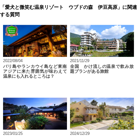
「愛犬と微笑む温泉リゾート ウブドの森 伊豆高原」に関連
する質問
2022/08/04
2021/11/29
バリ島やランカウイ島など東南
全国 かけ流しの温泉で飲み放
アジアに来た雰囲気が味わえて
題プランがある旅館
温泉にも入れるところは？
2023/01/25
2024/12/29