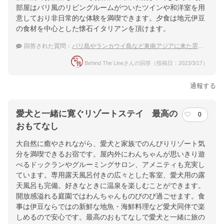
部屋はバリ風のリビングルームがついたツインや和洋室を用
意しており非日常的な体験を満喫できます。夕食は地元伊豆
の食材を中心とした懐石イタリアンを頂けます。
回答された質問：
バリ島やランカウイ島など東南アジアに来た雰囲気が味わえて温泉にも入れるところは？
Behind The Lineさんの回答（投稿日：2023/3/17）
通報する
愛犬と一緒に寛ぐリゾートステイ 最高の
0
おもてなし
大自然に癒やされながら、愛犬と家族でのんびりリゾート気
分を満喫できるお宿です。屋内外にわんちゃんが思いきり遊
べるドックランやグルーミングサロン、アメニティも充実し
ています。専用露天風呂付きの広々とした客室、愛犬用の露
天風呂も完備。好きなときに温泉を楽しむことができます。
開放感溢れる庭園ではわんちゃんものびのび過ごせます。食
事は伊豆ならではの新鮮な地魚・海鮮料理など愛犬同伴で楽
しめるので安心です。最高のおもてなしで愛犬と一緒に旅の