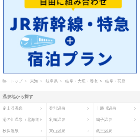
トップ
東海
岐阜県
岐阜・大垣・養老
岐阜・羽島
温泉地から探す
定山渓温泉
登別温泉
十勝川温泉
湯の川温泉（北海道）
乳頭温泉
鳴子温泉
秋保温泉
東山温泉
蔵王温泉