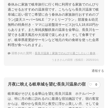
春休みに家族で岐阜旅行に行く時に利用する家族でのんびり
過ごせるおすすめの温泉宿です。こちらなら長良川温泉で岐
阜城に近い宿でご希望に合う春休みの家族旅行おすすめのプ
ラン[楽天スーパーSALE「ファミリープラン」部屋食＆幼児
無料の特典付き・ママには岩盤浴サービス]が1人18,810円か
らあります。また単純炭酸鉄泉の温泉を金華山、長良川を一
望できる露天風呂や大浴場で楽しめます。そして食事です
が、岐阜県産更紗サーモンなど地元の旬の食材を使った会席
料理が食べられますよ。
回答された質問：
長良川温泉｜家族でのんびり過ごしたい！春休みにおすすめの宿は？
うまきさんの回答（投稿日：2025/3/14）
通報する
月夜に映える岐阜城を望む長良川温泉の宿
0
岐阜城がそびえる金華山を望む長良川温泉 ホテルパーク
は、特に月の夜に訪れるのに最適な宿泊施設です。宿の客室
からは、穏やかな長良川と夜空に浮かぶ美しい月、そして金