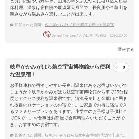
長良川の鮎や飛騨牛等、山川の幸をふんだんに盛り込んだ会
席料理。温泉は宿自慢の展望露天風呂で、長良川や金華山を
望みながら湯あみを楽しむことが出来ます。
回答された質問：
名古屋から近い1時間程度で行ける温泉宿
Behind The Lineさんの回答（投稿日：2020/11/ 5）
通報する
岐阜かかみがはら航空宇宙博物館から便利
0
な温泉宿！
お子様連れで宿泊しやすい長良川温泉にあるお宿はいかがで
しょうか？岐阜かかみがはら航空宇宙博物館から車で25分程
度とアクセス便利な温泉宿です。清流長良川と金華山に囲ま
れ抜群のロケーションのお宿です。ご家族でお得に宿泊でき
るファミリープランがあります。小学生のお子様は子供料金
でOKです。お食事はお部屋で会席料理をいただくことがで
き、おすすめのお宿です。
回答された質問：
岐阜かかみがはら航空宇宙博物館周辺で子連れにおすすめの温泉宿は？