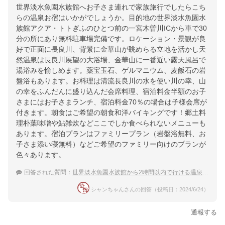
世界淡水魚園水族館へお子さま連れで家族旅行でしたらこち
らの温泉お宿はいかがでしょうか。目的地の世界淡水魚園水
族館アクア・トトぎふのひとつ前の一宮木曽川ICから車で30
分の所にあり無料駐車場完備です。ロケーション・景観が良
好で正面に長良川、背景に金華山が眺めらる立地を活かし天
然温泉は長良川展望の大浴場、金華山に一番近い露天風呂で
湯浴みを愉しめます。薬宝玉石、ゲルマニウム、麦飯石の岩
盤浴もあります。お料理は清流長良川の水を使い川の幸、山
の幸をふんだんに盛り込んだ会席料理、宿泊料金半額のお子
さまにはお子さまランチ、宿泊料金70％の場合は子様会席が
付きます。朝食はご希望の朝食和洋バイキングです！郷土料
理朴葉味噌や鮎雑炊などここでしか食べられないメニューも
あります。宿泊プランはファミリープラン（岩盤浴無料、お
子さま添い寝無料）などご希望のファミリー向けのプランが
色々あります。
回答された質問：
世界淡水魚園水族館から2時間以内で行ける温泉宿のおすすめは？
シャンちゃんさんの回答（投稿日：2024/6/24）
通報する