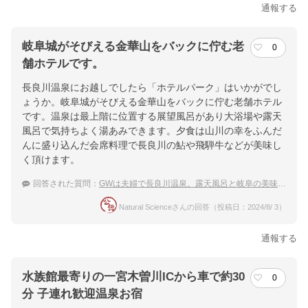
通報する
岐阜城がそびえる金華山をバックに佇む老
0
舗ホテルです。
長良川温泉にお越しでしたら「ホテルパーク」はいかがでし
ょうか。岐阜城がそびえる金華山をバックに佇む老舗ホテル
です。温泉は最上階に位置する展望風呂があり大浴場や露天
風呂で気持ちよく湯あみできます。夕食は山川の幸をふんだ
んに盛り込んだ会席料理で長良川の鮎や飛騨牛などが美味し
く頂けます。
回答された質問：
GWは夫婦で長良川温泉。露天風呂と岐阜の美味しいものを満喫したい！
Natural Scienceさんの回答（投稿日：2024/8/ 3）
通報する
水族館最寄りの一宮木曽川ICから車で約30
0
分 子連れ歓迎温泉お宿