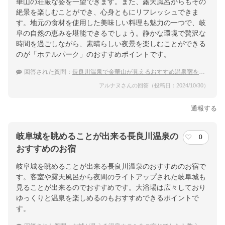
華山の荘厳な姿を一望できます。また、露天風呂からもその
絶景を楽しむことができ、心身ともにリフレッシュできま
す。地元の食材を使用した美味しい料理も魅力の一つで、岐
阜の自然の恵みを堪能できるでしょう。静かな環境で贅沢な
時間を過ごしながら、素晴らしい夜景を楽しむことができる
のが「ホテルパーク」のおすすめポイントです。
回答された質問：
長良川温泉で金華山が見えるおすすめ温泉宿を教えてください
アルナヌさんの回答（投稿日：2024/10/30）
通報する
岐阜城を眺めることが出来る長良川温泉の
0
おすすめのお宿
岐阜城を眺めることが出来る長良川温泉のおすすめのお宿で
す。客室や露天風呂から夜間のライトアップされた岐阜城も
見ることが出来るのでおすすめです。大浴場は広々しており
ゆっくりと温泉を楽しめるのもおすすめできるポイントで
す。