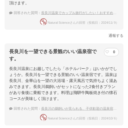
頂けます。
回答された質問：
長良川温泉でカップル旅行がしたい！おすすめの温泉宿を教えてもらえませんか？
Natural Scienceさんの回答（投稿日：2024/11/ 9）
通報する
長良川を一望できる景観のいい温泉宿で
0
す。
長良川温泉にお越しでしたら「ホテルパーク」はいかがでし
ょうか。長良川を一望できる景観のいい温泉宿です。温泉は
長良川、金華山を一望の大浴場・露天風呂で気持ちよく湯あ
みできます。長良川鵜飼いがセットになった2食付きプラン
があり食後に乗船できます。料理は飛騨牛陶板焼き付の懐石
コースが美味しく頂けます。
回答された質問：
長良川の鵜飼いが見られる、子供歓迎の温泉宿を教えてください
Natural Scienceさんの回答（投稿日：2024/10/ 6）