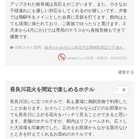
楽天トラベルで
アップされた岐阜城は見応えがございます。また、小さなお
子様連れにも優しい対応をしてくれるのが嬉しいです。夕食
ホテル詳細を詳しく見る
では飛驒牛をメインとした会席に舌鼓を打てます。館内はと
ても清潔に保たれており、ご家族でゆったりと寛げます。3
月末から4月にかけては専用のテラスから夜桜見物もできて
優雅です。
回答された質問：
岐阜かかみがはら航空宇宙博物館周辺で子連れにおすすめの温泉宿は？
hahataさんの回答（投稿日：2026/3/15）
通報する
長良川花火を間近で楽しめるホテル
0
長良川沿いに立つホテルで、私も夏場に鵜飼見物で利用した
ことがあります。おそらくこのホテルならばどのお部屋から
でも長良川に上がる花火をバッチリ見ることができると思い
ます。老舗のホテルですが、館内はリフォームされ、広々し
た大浴場も印象的でした。花火をお部屋からながる贅沢なひ
とときを叶えてくれるお奨めのホテルです。