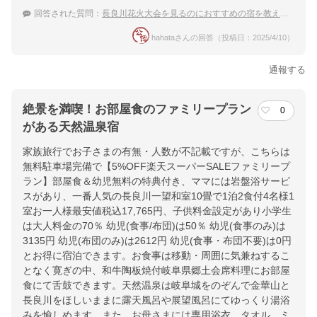
回答された質問：
長良川花火大会を見るのにおすすめの宿を教えてください
hahataさんの回答（投稿日：2025/4/10）
通報する
絶景を満喫！お部屋食のファミリープラン
0
がある天然温泉宿
家族旅行でお子さまの有無・人数が不記載ですが、こちらは
無料駐車場完備で【5%OFF楽天スーパーSALEファミリープ
ラン】部屋食＆幼児無料の特典付き、ママには岩盤浴サービ
スがあり、一番人気の長良川一望和室10畳で1泊2食付4名様1
室お一人様最安値税込17,765円、子供料金設定があり小学生
は大人料金の70％ 幼児(食事/布団)は50％ 幼児(食事のみ)は
3135円 幼児(布団のみ)は2612円 幼児(食事・布団不要)は0円
とお得に宿泊できます。お食事は移動・周囲に気兼ねするこ
となく寛ぎの中、和牛陶板焼付岐阜県郷土会席料理にお部屋
食にて舌鼓できます。天然温泉は岐阜城をのぞんで金華山と
長良川をほしいままに露天風呂や展望風呂にてゆっくり湯浴
みを愉しめます。また、お母さまには専用浴衣、タオル、ミ