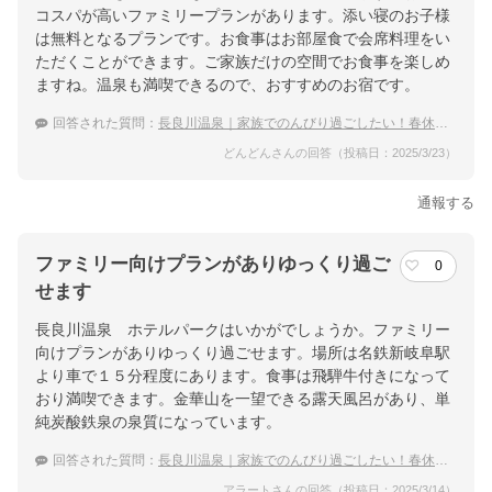
コスパが高いファミリープランがあります。添い寝のお子様
は無料となるプランです。お食事はお部屋食で会席料理をい
ただくことができます。ご家族だけの空間でお食事を楽しめ
ますね。温泉も満喫できるので、おすすめのお宿です。
回答された質問：
長良川温泉｜家族でのんびり過ごしたい！春休みにおすすめの宿は？
どんどんさんの回答（投稿日：2025/3/23）
通報する
ファミリー向けプランがありゆっくり過ご
0
せます
長良川温泉 ホテルパークはいかがでしょうか。ファミリー
向けプランがありゆっくり過ごせます。場所は名鉄新岐阜駅
より車で１５分程度にあります。食事は飛騨牛付きになって
おり満喫できます。金華山を一望できる露天風呂があり、単
純炭酸鉄泉の泉質になっています。
回答された質問：
長良川温泉｜家族でのんびり過ごしたい！春休みにおすすめの宿は？
アラートさんの回答（投稿日：2025/3/14）