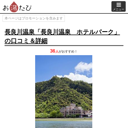
メニュー
本ページはプロモーションを含みます
長良川温泉「長良川温泉 ホテルパーク」
の口コミ＆詳細
36
人
が
おすすめ！