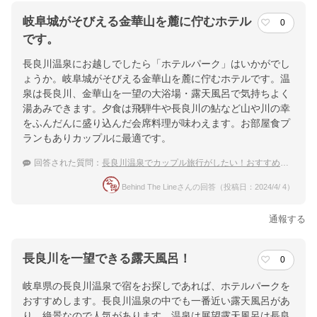
岐阜城がそびえる金華山を麓に佇むホテル
0
です。
長良川温泉にお越しでしたら「ホテルパーク」はいかがでし
ょうか。岐阜城がそびえる金華山を麓に佇むホテルです。温
泉は長良川、金華山を一望の大浴場・露天風呂で気持ちよく
湯あみできます。夕食は飛騨牛や長良川の鮎など山や川の幸
をふんだんに盛り込んだ会席料理が味わえます。お部屋食プ
ランもありカップルに最適です。
回答された質問：
長良川温泉でカップル旅行がしたい！おすすめの温泉宿を教えてもらえませんか？
Behind The Lineさんの回答（投稿日：2024/4/ 4）
通報する
長良川を一望できる露天風呂！
0
岐阜県の長良川温泉で宿をお探しであれば、ホテルパークを
おすすめします。長良川温泉の中でも一番近い露天風呂があ
り、絶景なので人気があります。温泉は展望露天風呂は長良