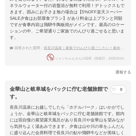
ネラルウォーター付の岩盤浴が無料で利用！デトックスもで
きます。因みにお子さま無の場合は【5%OFF楽天スーパー
SALE夕食はお部屋食プラン】があり料金は上プランと同額
ですが食事内容は飛騨牛陶板焼がメインです。最高のロケー
ションの中、ご希望通りご家族でのんびり過ごせると思いま
す。
回答された質問：
長良川温泉｜家族でのんびり過ごしたい！春休みにおすすめの宿は？
シャンちゃんさんの回答（投稿日：2025/3/14）
通報する
金華山と岐阜城をバックに佇む老舗旅館で
0
す。
長良川温泉にお越しでしたら「ホテルパーク」はいかがでし
ょうか。金華山と岐阜城をバックに佇む老舗旅館です。館内
には宿自慢の展望露天風呂があり長良川や金華山を望みなが
ら気持ちよく湯あみできます。夕食は山や川の幸をふんだん
に盛り込んだ会席料理で長良川の鮎や飛騨牛などが美味しく