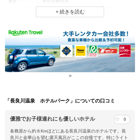
泉質
単純炭酸鉄泉
食事場所
朝食
レストラン
夕食
部屋、レストラン
チェックイン・チェックアウト時間
チェックイン
15:00(最終チェックイン：18:00)
>
チェックアウ
10:00
ト
「長良川温泉 ホテルパーク」についての口コミ
交通アクセス
優雅でお子様連れにも優しいホテル
JR岐阜駅または名鉄新岐阜駅より下車 タクシー、バスで１５分
0
各務原から約８Kmほどにある長良川温泉のホテルです。長
提供：楽天トラベル
良川と金華山を望む露天風呂がここの自慢です。特にライト