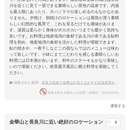
川を近くに見て一望できる素晴らしい景色の温泉です。内湯
も最上階にあったり、大パノラマが楽しめるのもなかなかあ
りません。夕焼け、朝焼けのロケーションは風情が漂う素晴
らしい幻想的な風景で、これを見るだけでも価値がありま
す。湯質は柔らかく身体がポカポカいつまでも暖かく気持ち
良いです。お料理は地産地消の食材である川の幸である鮎料
理を初め、地産地消の食材を活かした料理が堪能できます。
鮎の焼きや、一夜干しなどこの宿ならではのメニューは味わ
って欲しいです。小鉢にまでこだわりを感じる素晴らしいお
料理には日本酒が合います。和牛のステーキもかなり美味し
いので堪能ください。絶景露天風呂に郷土料理を堪能してく
ださい。
回答された質問：
長良川温泉で金華山が見えるおすすめ温泉宿を教えてください
温泉大好き夫婦さんの回答（投稿日：2023/10/16）
通報する
金華山と長良川に近い絶好のロケーション
0