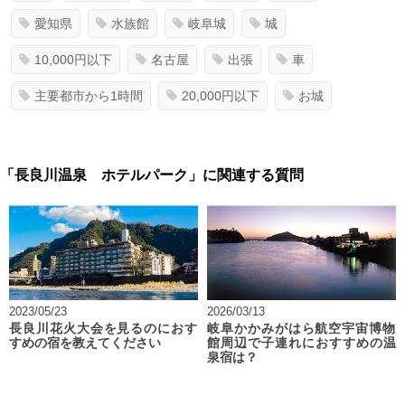
愛知県
水族館
岐阜城
城
10,000円以下
名古屋
出張
車
主要都市から1時間
20,000円以下
お城
「長良川温泉 ホテルパーク」に関連する質問
2023/05/23
2026/03/13
長良川花火大会を見るのにおす
岐阜かかみがはら航空宇宙博物
すめの宿を教えてください
館周辺で子連れにおすすめの温
泉宿は？