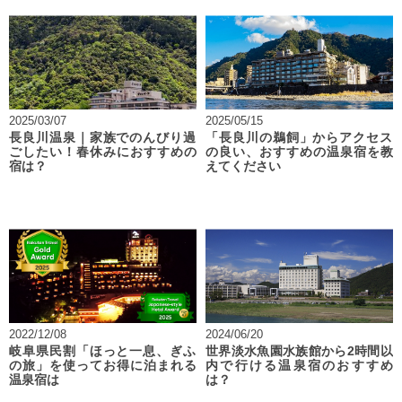
2025/03/07
2025/05/15
長良川温泉｜家族でのんびり過
「長良川の鵜飼」からアクセス
ごしたい！春休みにおすすめの
の良い、おすすめの温泉宿を教
宿は？
えてください
2022/12/08
2024/06/20
岐阜県民割「ほっと一息、ぎふ
世界淡水魚園水族館から2時間以
の旅」を使ってお得に泊まれる
内で行ける温泉宿のおすすめ
温泉宿は
は？