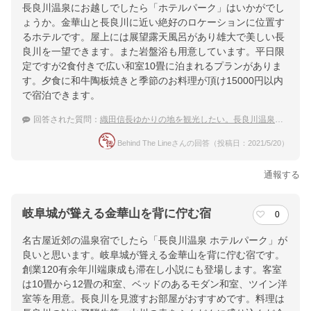
長良川温泉にお越しでしたら「ホテルパーク」はいかがでし
ょうか。金華山と長良川に近い絶好のロケーションに位置す
るホテルです。屋上には展望露天風呂があり雄大で美しい長
良川を一望できます。また岩盤浴も用意しています。平日限
定ですが2食付きで広い和室10畳に泊まれるプランがありま
す。夕食に和牛陶板焼きと季節のお料理が頂け15000円以内
で宿泊できます。
回答された質問：
織田信長ゆかりの地を観光したい。長良川温泉で露天風呂に入れる宿は？
Behind The Lineさんの回答（投稿日：2021/5/20）
通報する
岐阜城が聳える金華山を背に佇む宿
0
名古屋近郊の温泉宿でしたら「長良川温泉 ホテルパーク」が
良いと思います。岐阜城が聳える金華山を背に佇む宿です。
創業120有余年川端康成も滞在し小説にも登場します。客室
は10畳から12畳の和室、ベッドのあるモダン和室、ツイン洋
室等を用意。長良川を見渡すお部屋がおすすめです。料理は