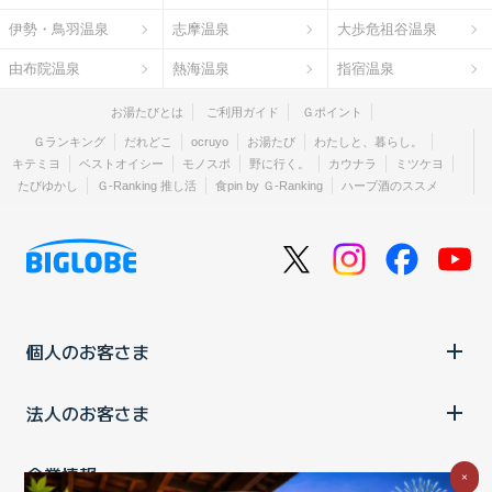
伊勢・鳥羽温泉
志摩温泉
大歩危祖谷温泉
由布院温泉
熱海温泉
指宿温泉
お湯たびとは
ご利用ガイド
Ｇポイント
Ｇランキング
だれどこ
ocruyo
お湯たび
わたしと、暮らし。
キテミヨ
ベストオイシー
モノスポ
野に行く。
カウナラ
ミツケヨ
たびゆかし
Ｇ-Ranking 推し活
食pin by Ｇ-Ranking
ハーブ酒のススメ
個人のお客さま
法人のお客さま
企業情報
×