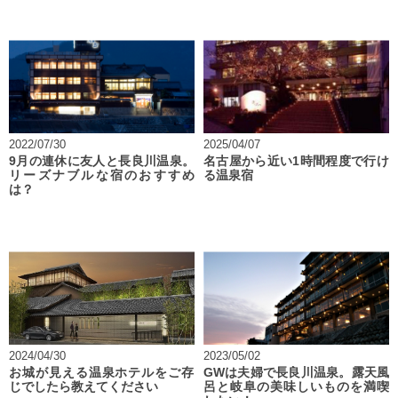
2022/07/30
2025/04/07
9月の連休に友人と長良川温泉。
名古屋から近い1時間程度で行け
リーズナブルな宿のおすすめ
る温泉宿
は？
2024/04/30
2023/05/02
お城が見える温泉ホテルをご存
GWは夫婦で長良川温泉。露天風
じでしたら教えてください
呂と岐阜の美味しいものを満喫