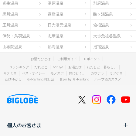
皆生温泉
湯原温泉
別府温泉
黒川温泉
霧島温泉
酸ヶ湯温泉
玉川温泉
日光湯元温泉
箱根温泉
伊勢・鳥羽温泉
志摩温泉
大歩危祖谷温泉
由布院温泉
熱海温泉
指宿温泉
お湯たびとは
ご利用ガイド
Ｇポイント
Ｇランキング
だれどこ
ocruyo
お湯たび
わたしと、暮らし。
キテミヨ
ベストオイシー
モノスポ
野に行く。
カウナラ
ミツケヨ
たびゆかし
Ｇ-Ranking 推し活
食pin by Ｇ-Ranking
ハーブ酒のススメ
個人のお客さま