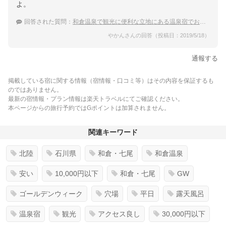
よ。
回答された質問：
和倉温泉で観光に便利な立地にある温泉宿でおすすめはありますか？
やかんさんの回答（投稿日：2019/5/18）
通報する
掲載している宿に関する情報（宿情報・口コミ等）はその内容を保証するも
のではありません。
最新の宿情報・プラン情報は楽天トラベルにてご確認ください。
本ページからの旅行予約ではGポイントは加算されません。
関連キーワード
北陸
石川県
和倉・七尾
和倉温泉
安い
10,000円以下
和倉・七尾
GW
ゴールデンウィーク
穴場
平日
露天風呂
温泉宿
観光
アクセス良し
30,000円以下