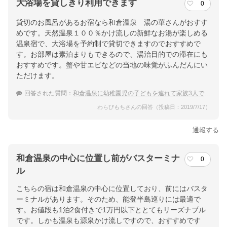
大浴場を貸しきり利用できます
0
貸切のお風呂があるお宿なら和倉温泉 湯の華さんがおすす
めです。天然温泉１００％かけ流しの新鮮なお湯が楽しめる
温泉宿で、大浴場を予約制で貸切できますのでおすすめで
す。お部屋は素泊まりもできるので、湯治目的での滞在にも
おすすめです。蟹や甘エビなどの当地の味覚がふんだんにい
ただけます。
回答された質問：
和倉温泉に幼稚園児の子どもを連れて家族3人で行きます。家族風呂があるおすすめの温泉宿を教えてください。
わらびもちさんの回答（投稿日：2019/7/17）
通報する
和倉温泉の中心に位置し前がバスターミナ
0
ル
こちらの宿は和倉温泉の中心に位置しており、前にはバスタ
ーミナルがあります。そのため、能登半島巡りには最適で
す。お値段も1泊2食付きで1万円以下ととてもリーズナブル
です。しかも温泉も源泉かけ流しですので、おすすめです