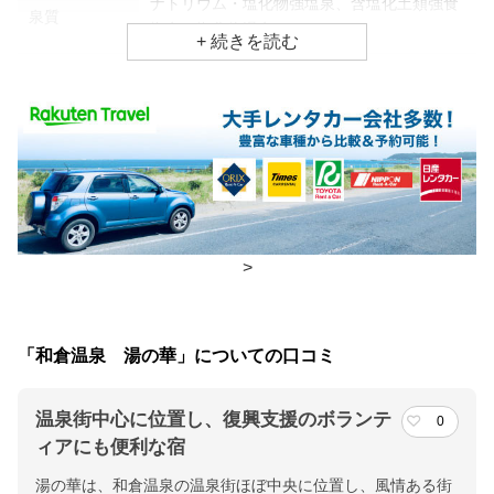
ナトリウム・塩化物強塩泉、含塩化土類強食
泉質
塩泉、塩化物温泉
効能
アトピー・湿疹、貧血、リウマチ・神経病
食事場所
朝食
広間、食堂
チェックイン・チェックアウト時間
>
チェックイン
15:00(最終チェックイン：20:00)
チェックアウ
10:00
「和倉温泉 湯の華」についての口コミ
ト
交通アクセス
温泉街中心に位置し、復興支援のボランテ
0
ィアにも便利な宿
ＪＲ和倉温泉駅／北陸自動車道、能登有料道路（上棚矢駄ＩＣ又
は徳田大津ＩＣ）でおりる(２５年４月能登有料道路無料）
湯の華は、和倉温泉の温泉街ほぼ中央に位置し、風情ある街