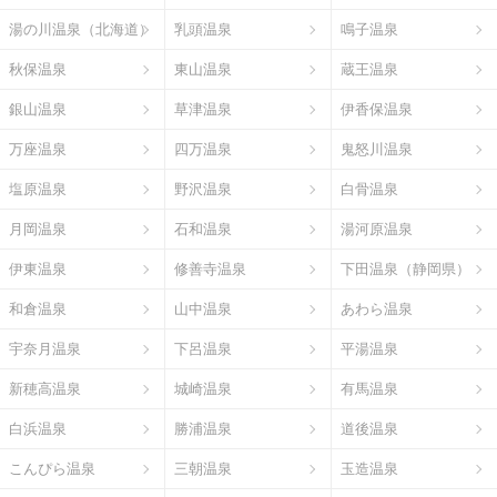
湯の川温泉（北海道）
乳頭温泉
鳴子温泉
秋保温泉
東山温泉
蔵王温泉
銀山温泉
草津温泉
伊香保温泉
万座温泉
四万温泉
鬼怒川温泉
塩原温泉
野沢温泉
白骨温泉
月岡温泉
石和温泉
湯河原温泉
伊東温泉
修善寺温泉
下田温泉（静岡県）
和倉温泉
山中温泉
あわら温泉
宇奈月温泉
下呂温泉
平湯温泉
新穂高温泉
城崎温泉
有馬温泉
白浜温泉
勝浦温泉
道後温泉
こんぴら温泉
三朝温泉
玉造温泉