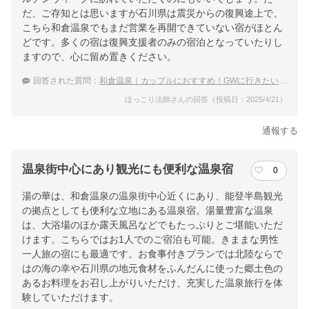
だ、ご存知とは思いますが石川県は震災からの復興途上で、
こちら和倉温泉でもまだ営業を再開できていない宿がほとん
どです。多くの宿は復興支援者のみの宿泊となっていたりし
ますので、心に留め置きください。
回答された質問：
和倉温泉｜カップルにおすすめ！GWに行きたい穴場な宿は？
ほっこり法師さんの回答（投稿日：2025/4/21）
通報する
温泉街中心にあり観光にも便利な温泉宿
0
湯の華は、和倉温泉の温泉街中心近くにあり、能登半島観光
の拠点としても便利な立地にある温泉宿。湯量豊富な温泉
は、大浴場のほか露天風呂などでもたっぷりとご堪能いただ
けます。こちらではお1人でのご宿泊も可能。きままな男性
一人旅の宿にも最適です。お食事付きプランでは北陸ならで
はの海の幸や石川県の地元食材をふんだんに使った郷土色の
あるお料理をお召し上がりいただけ、充実した温泉旅行を体
験していただけます。