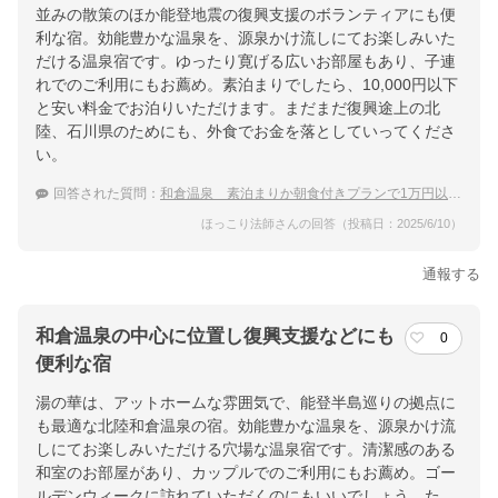
並みの散策のほか能登地震の復興支援のボランティアにも便
提供：楽天トラベル
利な宿。効能豊かな温泉を、源泉かけ流しにてお楽しみいた
楽天トラベルで
だける温泉宿です。ゆったり寛げる広いお部屋もあり、子連
れでのご利用にもお薦め。素泊まりでしたら、10,000円以下
ホテル詳細を詳しく見る
と安い料金でお泊りいただけます。まだまだ復興途上の北
陸、石川県のためにも、外食でお金を落としていってくださ
い。
回答された質問：
和倉温泉 素泊まりか朝食付きプランで1万円以下の宿
ほっこり法師さんの回答（投稿日：2025/6/10）
通報する
和倉温泉の中心に位置し復興支援などにも
0
便利な宿
湯の華は、アットホームな雰囲気で、能登半島巡りの拠点に
も最適な北陸和倉温泉の宿。効能豊かな温泉を、源泉かけ流
しにてお楽しみいただける穴場な温泉宿です。清潔感のある
和室のお部屋があり、カップルでのご利用にもお薦め。ゴー
ルデンウィークに訪れていただくのにもいいでしょう。た