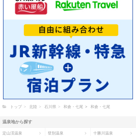
トップ
北陸
石川県
和倉・七尾
和倉・七尾
温泉地から探す
定山渓温泉
登別温泉
十勝川温泉