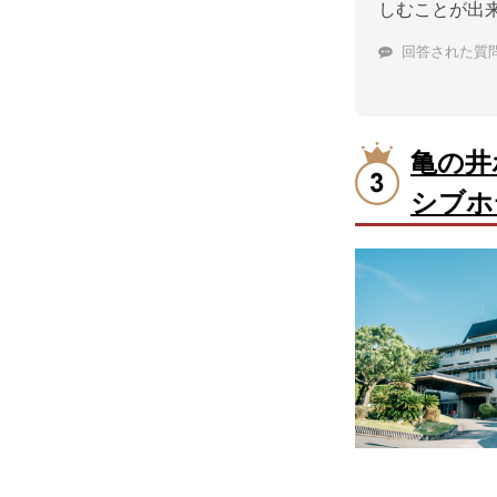
しむことが出
回答された質
亀の井
シブホ