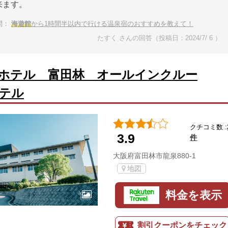
来ます。
問：
海遊館
から1時間半以内で行ける温泉宿のおすすめを教えて！
たすく さんの回答（投稿日：2024/7/ 6 ）
ホテル 富田林 オールインクルー
テル
クチコミ数 :
3.9
件
大阪府富田林市龍泉880-1
地図
料金を表示
割引クーポンをチェック