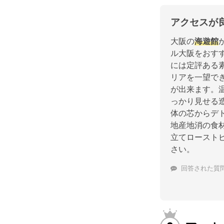
アクセスが
大阪の
海遊館
ル大阪をおす
には定評ある
リアを一望で
が出来ます。
っかり見せる
体の芯からデ
地産地消の食
立てロースト
さい。
回答された質