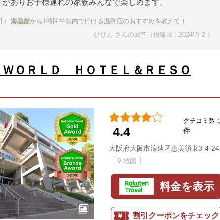
どがありお子様連れの家族みんなで楽しめます。
問：
海遊館
から1時間半以内で行ける温泉宿のおすすめを教えて！
ひひん さんの回答（投稿日：2024/7/ 2 ）
ＡＷＯＲＬＤ ＨＯＴＥＬ＆ＲＥＳＯ
クチコミ数 :
4.4
件
大阪府大阪市浪速区恵美須東3-4-24
地図
料金を表示
割引クーポンをチェック