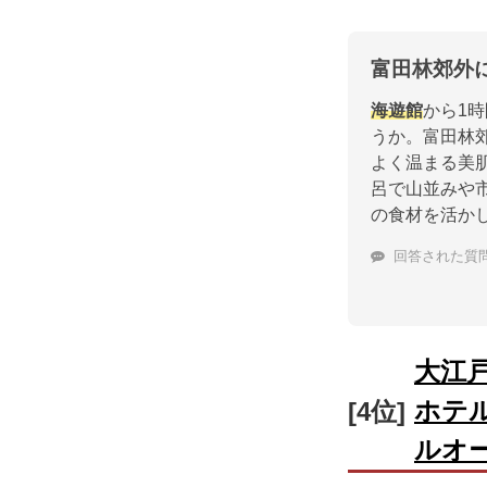
富田林郊外
海遊館
から1
うか。富田林
よく温まる美
呂で山並みや
の食材を活か
回答された質
大江
ホテ
[4位]
ルオ