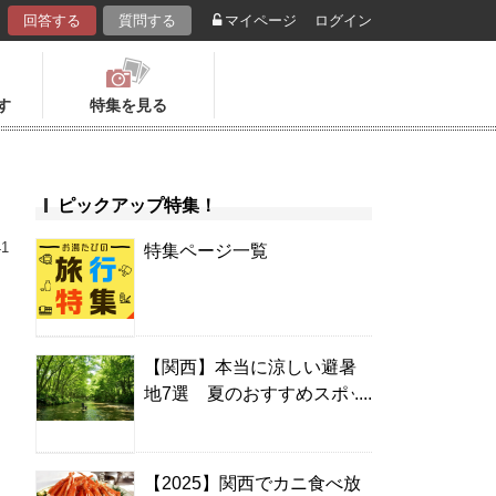
回答する
質問する
マイページ
ログイン
す
特集を見る
ピックアップ特集！
41
特集ページ一覧
【関西】本当に涼しい避暑
地7選 夏のおすすめスポッ
ト＆温泉宿
【2025】関西でカニ食べ放