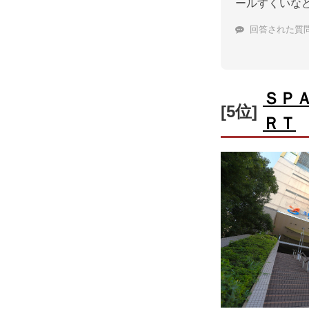
ールすくいな
回答された質
ＳＰ
[5位]
ＲＴ