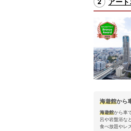
アート
海遊館
から
海遊館
から車
呂や岩盤浴な
食べ放題やレ