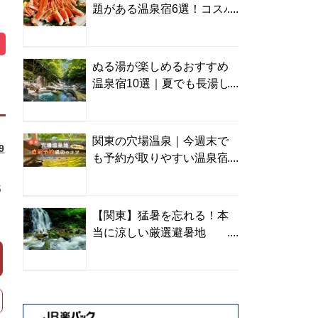
題がある温泉宿6選！コスパ
の高い宿からご褒美旅まで
ぬる湯が楽しめるおすすめ
温泉宿10選｜夏でも長湯し
やすい名湯を温泉ソムリエ
が厳選
関東の穴場温泉｜今週末で
9
も予約が取りやすい温泉宿
を温泉ソムリエが紹介
5
【関東】猛暑を忘れる！本
当に涼しい厳選避暑地
TOP10