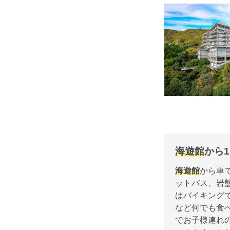
海遊館
から
海遊館
から車
ットバス、岩
はバイキング
など何でも食
でお子様連れ