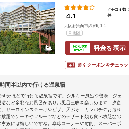
クチコミ数 :
4.1
件
大阪府箕面市温泉町1-1
地図
料金を表示
割引クーポンをチェック
1時間半以内で行ける温泉宿
で50分ほどで行ける温泉宿です。シルキー風呂や寝湯、ジェ
盤浴など多彩なお風呂がありお風呂三昧を楽しめます。夕食
で、サーロインステーキやピザ、天ぷら、カンパチのお造り
べ放題でケーキやフルーツなどのデザート類も食べ放題なの
の家族には嬉しいですね。卓球コーナーや射的、スーパーボ