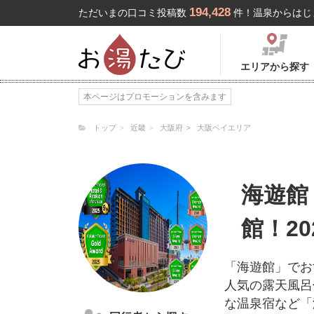
194,428
ただいまの口コミ投稿数
件！温泉からはじ
エリアから探す
本ページはプロモーションを含みます
トップ
近畿
大阪府
大阪ベイエリア
海遊館
館！2
「海遊館」でお
人気の露天風呂
な温泉宿など「