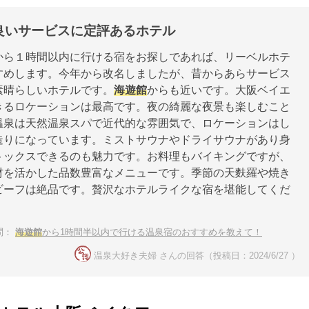
良いサービスに定評あるホテル
から１時間以内に行ける宿をお探しであれば、リーベルホテ
すめします。今年から改名しましたが、昔からあらサービス
素晴らしいホテルです。
海遊館
からも近いです。大阪ベイエ
きるロケーションは最高です。夜の綺麗な夜景も楽しむこと
温泉は天然温泉スパで近代的な雰囲気で、ロケーションはし
造りになっています。ミストサウナやドライサウナがあり身
トックスできるのも魅力です。お料理もバイキングですが、
材を活かした品数豊富なメニューです。季節の天麩羅や焼き
ビーフは絶品です。贅沢なホテルライクな宿を堪能してくだ
問：
海遊館
から1時間半以内で行ける温泉宿のおすすめを教えて！
温泉大好き夫婦 さんの回答（投稿日：2024/6/27 ）