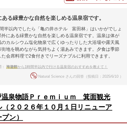
にある緑豊かな自然を楽しめる温泉宿です。
時間半以内でしたら「亀の井ホテル 富田林」はいかがでしょ
郊外にある緑豊かな自然を楽しめる温泉宿です。温泉は体が
肌のカルシウム塩化物泉で広くゆったりした大浴場や露天風
市街地を眺めながら気持ちよく湯あみできます。夕食は季節
した会席料理で2食付きでリーズナブルに利用できます。
問：
海遊館
から1時間半以内で行ける温泉宿のおすすめを教えて！
Natural Science さんの回答（投稿日：2025/6/10 ）
戸温泉物語Ｐｒｅｍｉｕｍ 箕面観光
ル（２０２６年１０月１日リニューア
ープン）