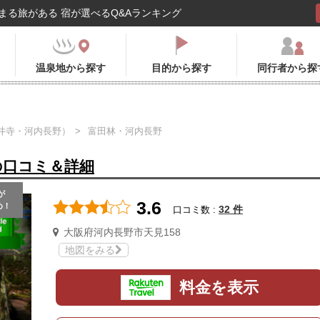
まる旅がある 宿が選べるQ&Aランキング
温泉地から探す
目的から探す
同行者から探
井寺・河内長野）
富田林・河内長野
の口コミ＆詳細
が
3.6
め！
32 件
口コミ数 :
大阪府河内長野市天見158
地図をみる
料金を表示