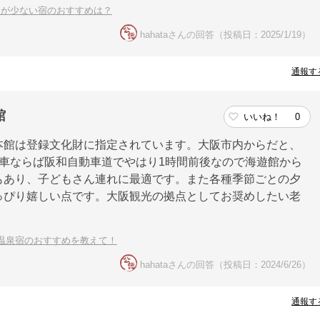
客が少ない宿のおすすめは？
hahataさんの回答（投稿日：2025/1/19）
通報す
館
いいね！
0
本館は登録文化財に指定されています。大阪市内からだと、
車ならば阪和自動車道でやはり1時間前後なので海遊館から
もあり、子どもさん連れに最適です。また各種季節ごとの夕
っぴり嬉しい点です。大阪観光の拠点としてお奨めしたい老
温泉宿のおすすめを教えて！
hahataさんの回答（投稿日：2024/6/26）
通報す