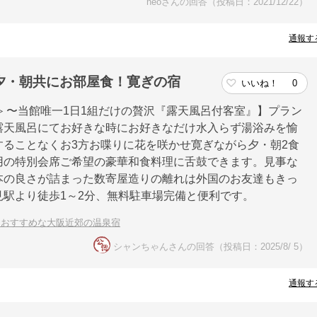
neoさんの回答（投稿日：2021/12/22）
通報す
夕・朝共にお部屋食！寛ぎの宿
いいね！
0
 〜当館唯一1日1組だけの贅沢『露天風呂付客室』】プラン
露天風呂にてお好きな時にお好きなだけ水入らず湯浴みを愉
ることなくお3方お喋りに花を咲かせ寛ぎながら夕・朝2食
用の特別会席ご希望の豪華和食料理に舌鼓できます。見事な
本の良さが詰まった数寄屋造りの離れは外国のお友達もきっ
駅より徒歩1～2分、無料駐車場完備と便利です。
におすすめな大阪近郊の温泉宿
シャンちゃんさんの回答（投稿日：2025/8/ 5）
通報す