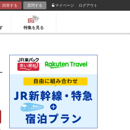
回答する
質問する
マイページ
ログアウト
す
特集を見る