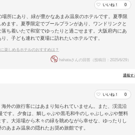
いいね！
0
の場所にあり、緑が豊かなあまみ温泉のホテルです。夏季限
しめます。夏季限定でプールプランがあり、ワンドリンクと
な落ち着いたで和室でゆったりと過ごせます。大阪府内にあ
あり、子ども連れで夏場に訪れたいホテルです。
緒に楽しめるホテルのおすすめは？
hahataさんの回答（投稿日：2025/6/29）
通報す
いいね！
0
、海外の旅行客にはあまり知られていません。また、渓流沿
自慢です。夕食は、鯛しゃぶや黒毛和牛のしゃぶしゃぶや蟹料
ます。大浴場から木々の緑を眺めながら幸せな、ゆったりし
野のあまみ温泉の隠れたお奨め旅館です。