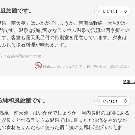
和風旅館です。
いいね！
0
温泉 南天苑」はいかがでしょうか。南海高野線・天見駅か
旅館です。温泉は効能豊かなラジウム温泉で渓流の四季折々の
ます。客室も露天風呂付の特別室を用意しています。夕食は
あふれる懐石料理が味わえます。
行ける温泉宿のおすすめ
Natural Scienceさんの回答（投稿日：2024/6/13）
通報す
る純和風旅館です。
いいね！
0
み温泉 南天苑」はいかがでしょうか。河内長野の山間にある
れが良くとれるラジウム温泉で山に囲まれた渓流を眺めなが
旬の食材をふんだんに使った宿自慢の会席料理が味わえま