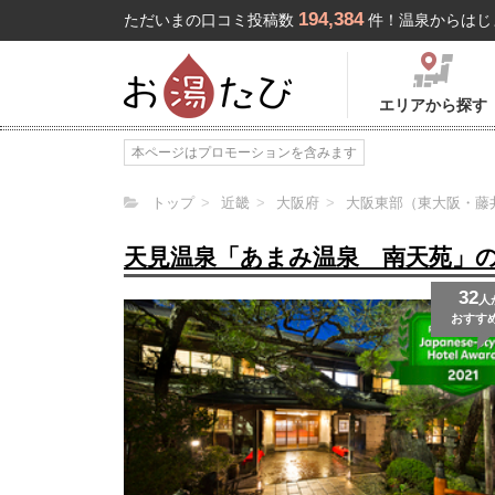
194,384
ただいまの口コミ投稿数
件！温泉からはじ
エリアから探す
本ページはプロモーションを含みます
トップ
近畿
大阪府
大阪東部（東大阪・藤
天見温泉「あまみ温泉 南天苑」
32
人
おすす