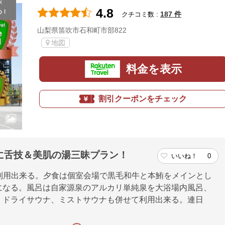
が
4.8
め！
187 件
クチコミ数 :
山梨県笛吹市石和町市部822
地図
料金を表示
割引クーポンをチェック
に舌技＆美肌の湯三昧プラン！
いいね！
0
円で利用出来る。夕食は個室会場で黒毛和牛と本鮪をメインとし
になる。風呂は自家源泉のアルカリ単純泉を大浴場内風呂、
、ドライサウナ、ミストサウナも併せて利用出来る。連日