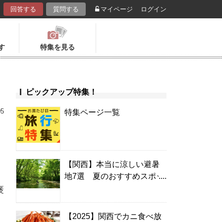
回答する
質問する
マイページ
ログイン
す
特集を見る
ピックアップ特集！
05
特集ページ一覧
【関西】本当に涼しい避暑
地7選 夏のおすすめスポッ
ト＆温泉宿
褒
【2025】関西でカニ食べ放