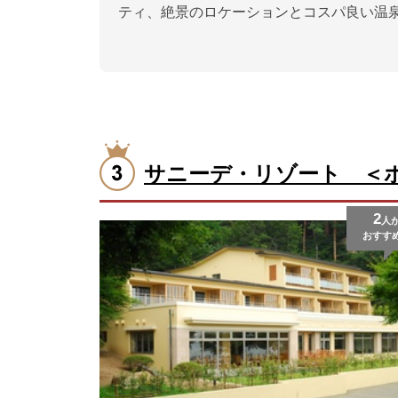
ティ、絶景のロケーションとコスパ良い温
サニーデ・リゾート ＜
2
人
おすす