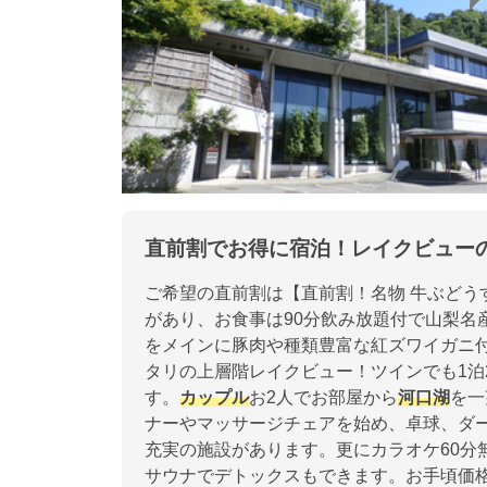
直前割でお得に宿泊！レイクビュー
ご希望の直前割は【直前割！名物 牛ぶどう
があり、お食事は90分飲み放題付で山梨名
をメインに豚肉や種類豊富な紅ズワイガニ
タリの上層階レイクビュー！ツインでも1泊
す。
カップル
お2人でお部屋から
河口湖
を一
ナーやマッサージチェアを始め、卓球、ダ
充実の施設があります。更にカラオケ60分
サウナでデトックスもできます。お手頃価