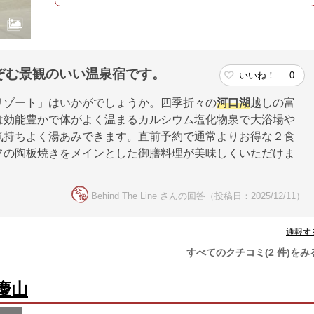
ぞむ景観のいい温泉宿です。
いいね！
0
リゾート」はいかがでしょうか。四季折々の
河口湖
越しの富
は効能豊かで体がよく温まるカルシウム塩化物泉で大浴場や
気持ちよく湯あみできます。直前予約で通常よりお得な２食
フの陶板焼きをメインとした御膳料理が美味しくいただけま
Behind The Line さんの回答（投稿日：2025/12/11）
通報す
すべてのクチコミ(2 件)をみ
慶山