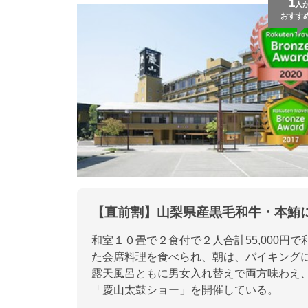
1
人
おすす
【直前割】山梨県産黒毛和牛・本鮪
和室１０畳で２食付で２人合計55,000
た会席料理を食べられ、朝は、バイキング
露天風呂ともに男女入れ替えで両方味わえ
「慶山太鼓ショー」を開催している。