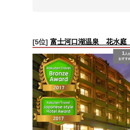
富士河口湖温泉 花水庭
[5位]
1
人
おすす