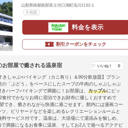
山梨県南都留郡富士河口湖町浅川1132-1
地図
料金を表示
割引クーポンをチェック
のお部屋で癒される温泉宿
いいね！
0
すきしゃぶ+バイキング（カニ有り）＆90分飲放題】プラン
産の「ぶどう」をベースにしたスープの牛肉のしゃぶしゃぶ
付きハーフバイキングで満腹に！お部屋は、
カップル
にピッ
2食付でかなりお得に宿泊できお財布に優しくおすすめで
望でき、癒されながら快適に過ごせます。館内には漫画コー
ーツ、ビリヤードなどを楽しめるレクリエーションルームと
無料サービス付です。温泉は、大浴場にて湯浴みを愉しめ、
格で満腹になるお食事に温泉、そしてお2人で遊べるアクテビ