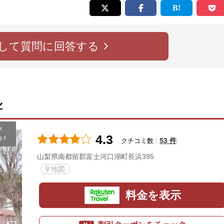
して質問に回答する
ル
が
4.3
め！
53 件
クチコミ数 :
山梨県南都留郡富士河口湖町長浜395
地図
料金を表示