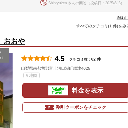
Shinryuken さんの回答（投稿日：2025/8/ 6）
通報す
すべてのクチコミ(1 件)をみ
 おおや
が
4.5
め！
62 件
クチコミ数 :
山梨県南都留郡富士河口湖町船津4025
地図
料金を表示
割引クーポンをチェック