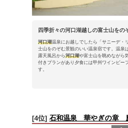
四季折々の河口湖越しの富士山をの
河口湖
温泉にお越しでしたら「サニーデ・
士山をのぞむ景観のいい温泉宿です。温泉
露天風呂から
河口湖
や富士山を眺めながら
付きプランがあり夕食には甲州ワインビー
す。
石和温泉 華やぎの章 
[4位]