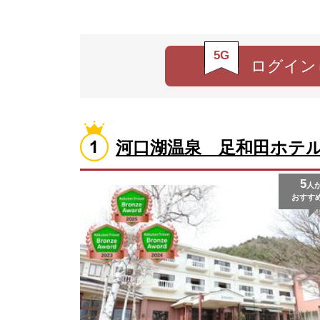
5G
ログイン
河口湖温泉 足和田ホテ
5
人
おすす