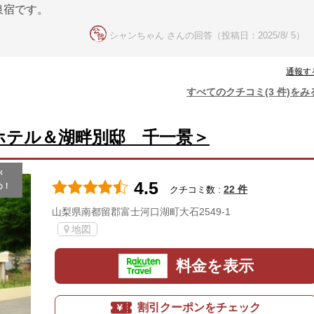
泉宿です。
シャンちゃん さんの回答（投稿日：2025/8/ 5）
通報す
すべてのクチコミ(3 件)をみ
ホテル＆湖畔別邸 千一景＞
が
4.5
め！
22 件
クチコミ数 :
山梨県南都留郡富士河口湖町大石2549-1
地図
料金を表示
割引クーポンをチェック