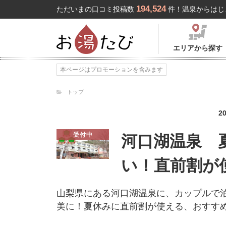
194,524
ただいまの口コミ投稿数
件！温泉からはじ
エリアから探す
本ページはプロモーションを含みます
トップ
2
受付中
河口湖温泉 
い！直前割が
山梨県にある河口湖温泉に、カップルで
美に！夏休みに直前割が使える、おすす