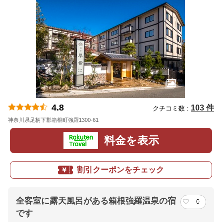
4.8
103 件
クチコミ数 :
神奈川県足柄下郡箱根町強羅1300-61
地図
料金を表示
割引クーポンをチェック
全客室に露天風呂がある箱根強羅温泉の宿
0
です