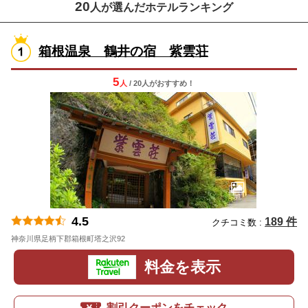
20
人が選んだホテルランキング
箱根温泉 鶴井の宿 紫雲荘
5
人
/ 20人
が
おすすめ！
4.5
189 件
クチコミ数 :
神奈川県足柄下郡箱根町塔之沢92
地図
料金を表示
割引クーポンをチェック