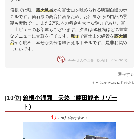
箱根では唯一
露天風呂
から富士山を眺められる眺望自慢のホ
テルです。仙石原の高台にあるため、お部屋からの自然の景
観も素敵です。また2万以内の料金も大きな魅力であり、富
士山ビューのお部屋もございます。夕食は50種類ほどの豊富
なメニューに舌鼓を打てます。
親子
で富士山の絶景を
露天風
呂
から眺め、幸せな気分を味わえるホテルです。是非お奨め
したいです。
hahata さんの回答（投稿日：2026/3/10）
通報する
すべてのクチコミ(1 件)をみる
[10位]
箱根小涌園 天悠（藤田観光リゾー
ト）
1
人
/ 20人
が
おすすめ！