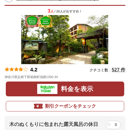
3
人
/ 20人
が
おすすめ！
4.2
527 件
クチコミ数 :
神奈川県足柄下郡箱根町強羅1300-34
地図
料金を表示
割引クーポンをチェック
木のぬくもりに包まれた露天風呂の休日
0