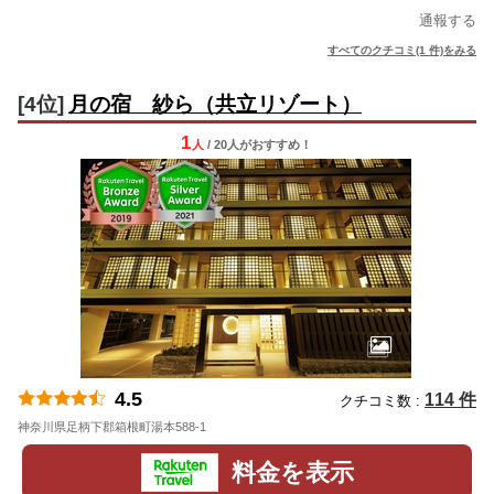
通報する
すべてのクチコミ(1 件)をみる
[4位]
月の宿 紗ら（共立リゾート）
1
人
/ 20人
が
おすすめ！
4.5
114 件
クチコミ数 :
神奈川県足柄下郡箱根町湯本588-1
地図
料金を表示