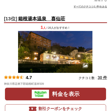
すべてのクチコミ(1 件)をみる
[13位]
箱根湯本温泉 喜仙荘
1
人
/ 20人
が
おすすめ！
4.7
30 件
クチコミ数 :
神奈川県足柄下郡箱根町湯本509
地図
料金を表示
割引クーポンをチェック