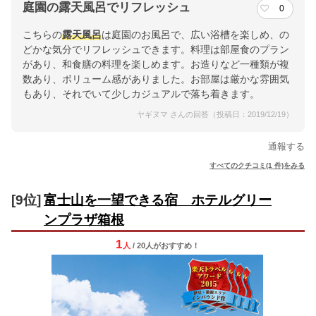
庭園の露天風呂でリフレッシュ
0
こちらの
露天風呂
は庭園のお風呂で、広い浴槽を楽しめ、の
どかな気分でリフレッシュできます。料理は部屋食のプラン
があり、和食膳の料理を楽しめます。お造りなど一種類が複
数あり、ボリューム感がありました。お部屋は厳かな雰囲気
もあり、それでいて少しカジュアルで落ち着きます。
ヤギヌマ さんの回答（投稿日：2019/12/19）
通報する
すべてのクチコミ(1 件)をみる
[9位]
富士山を一望できる宿 ホテルグリー
ンプラザ箱根
1
人
/ 20人
が
おすすめ！