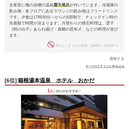
全客室に檜の浴槽の温泉
露天風呂
が付いています。冷蔵庫の
飲み物・各フロアにあるラウンジの飲み物はフリードリンク
です。夕食は17時30分～からの5部制で、チェックイン時の
先着順で時間が決まります。月替わりの懐石料理は、雲子
（鱈の白子）あられ揚げ・真鯛の昆布〆、などの料理が並び
ます。
ずんたこす さんの回答（投稿日：2025/4/ 7）
通報する
すべてのクチコミ(1 件)をみる
[6位]
箱根湯本温泉 ホテル おかだ
1
人
/ 20人
が
おすすめ！