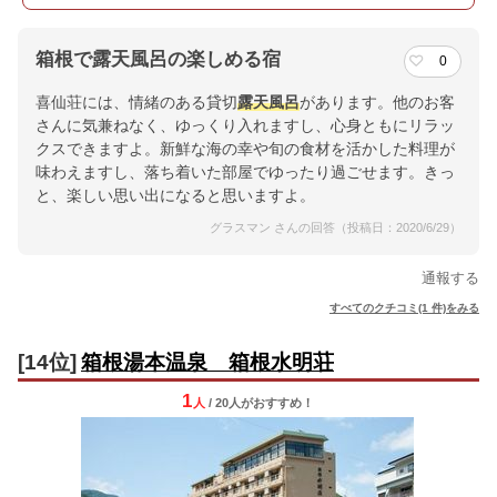
箱根で露天風呂の楽しめる宿
0
喜仙荘には、情緒のある貸切
露天風呂
があります。他のお客
さんに気兼ねなく、ゆっくり入れますし、心身ともにリラッ
クスできますよ。新鮮な海の幸や旬の食材を活かした料理が
味わえますし、落ち着いた部屋でゆったり過ごせます。きっ
と、楽しい思い出になると思いますよ。
グラスマン さんの回答（投稿日：2020/6/29）
通報する
すべてのクチコミ(1 件)をみる
[14位]
箱根湯本温泉 箱根水明荘
1
人
/ 20人
が
おすすめ！