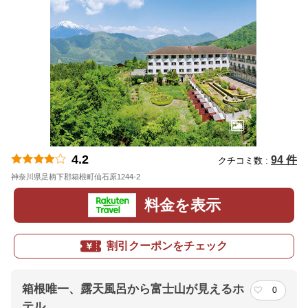
4.2
94 件
クチコミ数 :
神奈川県足柄下郡箱根町仙石原1244-2
地図
料金を表示
割引クーポンをチェック
箱根唯一、露天風呂から富士山が見えるホ
0
テル