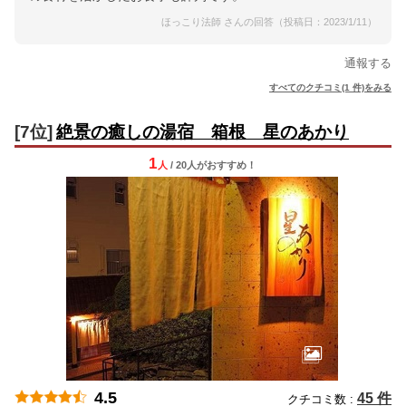
ほっこり法師 さんの回答（投稿日：2023/1/11）
通報する
すべてのクチコミ(1 件)をみる
[7位]
絶景の癒しの湯宿 箱根 星のあかり
1
人
/ 20人
が
おすすめ！
4.5
45 件
クチコミ数 :