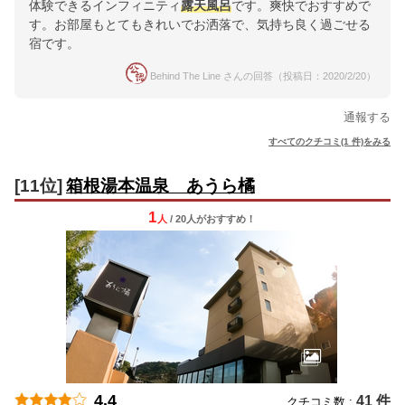
体験できるインフィニティ
露天風呂
です。爽快でおすすめで
す。お部屋もとてもきれいでお洒落で、気持ち良く過ごせる
宿です。
Behind The Line さんの回答（投稿日：2020/2/20）
通報する
すべてのクチコミ(1 件)をみる
[11位]
箱根湯本温泉 あうら橘
1
人
/ 20人
が
おすすめ！
4.4
41 件
クチコミ数 :