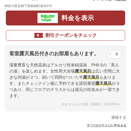
神奈川県足柄下郡箱根町湯本574
地図
料金を表示
割引クーポンをチェック
客室露天風呂付きのお部屋もあります。
0
湯量豊富な天然温泉はアルカリ性単純温泉、PH8.5の「美人
の湯」を楽しめます。女性用大浴場
露天風呂
は広い空間に大
きな内湯が２つ、続いて四阿がついた半
露天風呂
もありま
す。またチェックイン後に予約できる貸切展望
露天風呂
が３
つあり、同じフロアのテラスからは湯元の街並みが一望でき
ます。
みなぢ さんの回答（投稿日：2019/6/14）
通報する
すべてのクチコミ(1 件)をみる