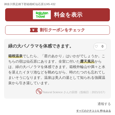
神奈川県足柄下郡箱根町仙石原1245-432
地図
料金を表示
割引クーポンをチェック
緑の大パノラマを体感できます。
0
箱根温泉
でしたら、「星のあかり」はいかがでしょうか。こ
ちらの宿は仙石原にあります。全室に付いた
露天風呂
から
は、緑の大パノラマを体感できます。箱根外輪山や満々と水
を湛えたイタリ池などを眺めながら、時のたつのも忘れてし
まいそうになります。温泉は美人の湯として知られる強羅温
泉から引き湯しています。
Natural Science さんの回答（投稿日：2021/1/17）
通報する
すべてのクチコミ(1 件)をみる