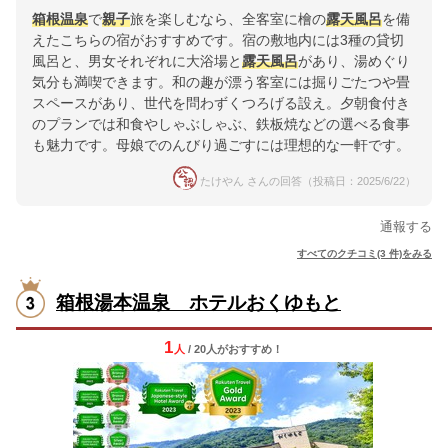
箱根温泉
で
親子
旅を楽しむなら、全客室に檜の
露天風呂
を備
えたこちらの宿がおすすめです。宿の敷地内には3種の貸切
風呂と、男女それぞれに大浴場と
露天風呂
があり、湯めぐり
気分も満喫できます。和の趣が漂う客室には掘りごたつや畳
スペースがあり、世代を問わずくつろげる設え。夕朝食付き
のプランでは和食やしゃぶしゃぶ、鉄板焼などの選べる食事
も魅力です。母娘でのんびり過ごすには理想的な一軒です。
たけやん さんの回答（投稿日：2025/6/22）
通報する
すべてのクチコミ(3 件)をみる
箱根湯本温泉 ホテルおくゆもと
1
人
/ 20人
が
おすすめ！