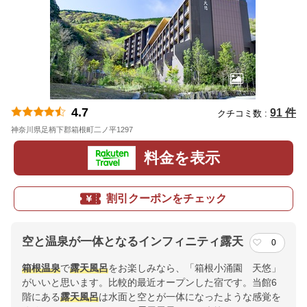
4.7
91 件
クチコミ数 :
神奈川県足柄下郡箱根町二ノ平1297
地図
料金を表示
割引クーポンをチェック
空と温泉が一体となるインフィニティ露天
0
箱根温泉
で
露天風呂
をお楽しみなら、「箱根小涌園 天悠」
がいいと思います。比較的最近オープンした宿です。当館6
階にある
露天風呂
は水面と空とが一体になったような感覚を