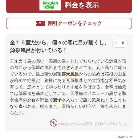
料金を表示
割引クーポンをチェック
全１５室だから、個々の客に目が届くし、
0
源泉風呂が付いている！
アルカリ度の高い「美肌の湯」として知られている源泉が宿
の風呂から部屋の風呂まで注ぎ込まれてる。元々高台に建っ
ているので、最上階の展望
露天風呂
からの眺めは箱根の山並
が臨めて絶景だ。別棟にある瓦屋根造りの大浴場は雰囲気が
有って、広々としてゆったりと手足を伸ばせる。食事は仙景
では部屋食を基本としている。四季毎にメニューの異なる和
食会席の夕食を部屋で
親子
水入らずで誰に気兼ねすることも
なく食べれる。朝もまた、素晴らしい献立で、箸も米も止ま
らない。
Shinryuken さんの回答（投稿日：2022/7/12）
通報する