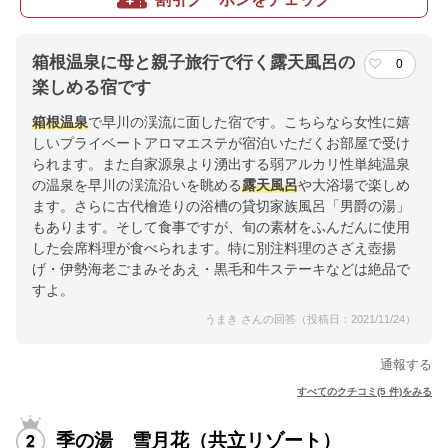
箱根温泉に母と親子旅行で行く露天風呂の
0
楽しめる宿です
箱根温泉
で早川の渓流に面した宿です。こちらなら女性に嬉
しいプライベートアロマエステが宿泊いただくお部屋で受け
られます。また自家源泉より湧出する弱アルカリ性単純温泉
の温泉を早川の渓流沿いを眺める
露天風呂
や大浴場で楽しめ
ます。さらに古代檜造りの浴槽の貸切家族風呂「男爵の湯」
もあります。そして食事ですが、旬の素材をふんだんに使用
した会席料理が食べられます。特に別注料理のさざえ壺揚
げ・伊勢海老ごまみそあえ・黒毛和牛ステーキなどは絶品で
すよ。
うまき さんの回答（投稿日：2021/11/24）
通報する
すべてのクチコミ(5 件)をみる
季の湯 雪月花（共立リゾート）