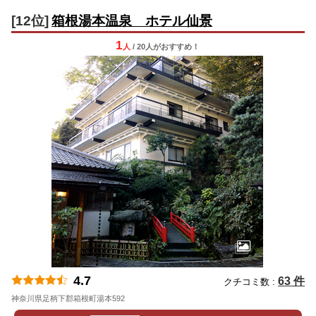
[12位]
箱根湯本温泉 ホテル仙景
1
人
/ 20人
が
おすすめ！
4.7
63 件
クチコミ数 :
神奈川県足柄下郡箱根町湯本592
地図