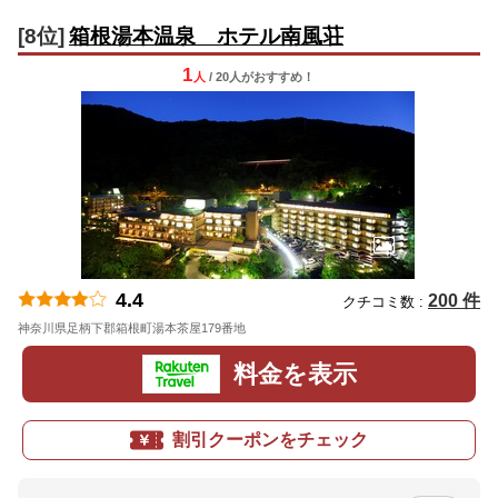
[8位]
箱根湯本温泉 ホテル南風荘
1
人
/ 20人
が
おすすめ！
4.4
200 件
クチコミ数 :
神奈川県足柄下郡箱根町湯本茶屋179番地
地図
料金を表示
割引クーポンをチェック