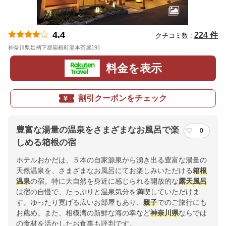
4.4
224 件
クチコミ数 :
神奈川県足柄下郡箱根町湯本茶屋191
地図
料金を表示
割引クーポンをチェック
豊富な湯量の温泉をさまざまなお風呂で楽
0
しめる箱根の宿
ホテルおかだは、５本の自家源泉から湧き出る豊富な湯量の
天然温泉を、さまざまなお風呂にてお楽しみいただける
箱根
温泉
の宿。特に大自然を身近に感じられる開放的な
露天風呂
は宿の自慢で、たっぷりと温泉気分を満喫していただけま
す。ゆったり寛げる広いお部屋もあり、
親子
でのご旅行にも
お薦め。また、相模湾の新鮮な海の幸など
神奈川県
ならでは
の食材を活かしたお食事も評判です。