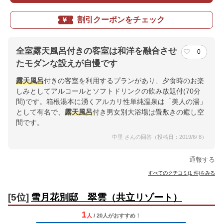
割引クーポンをチェック
全室露天風呂付きの客室は和洋を融合させ
0
たモダンな設えが自慢です
露天風呂
付きの客室を利用するプランがあり、夕食時のお楽
しみとしてアルコールとソフトドリンクの飲み放題付(70分
間)です。箱根湯本に湧くアルカリ性単純温泉は「美人の湯」
として有名で、
露天風呂
付き男女別大浴場は畳敷きの癒し空
間です。
中里 さんの回答（投稿日：2019/6/ 8）
通報する
すべてのクチコミ(1 件)をみる
[5位]
雪月花別邸 翠雲（共立リゾート）
1
人
/ 20人
が
おすすめ！