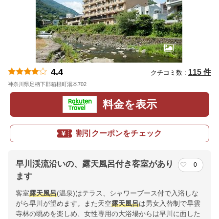
4.4
115 件
クチコミ数 :
神奈川県足柄下郡箱根町湯本702
地図
料金を表示
割引クーポンをチェック
早川渓流沿いの、露天風呂付き客室があり
0
ます
客室
露天風呂
(温泉)はテラス、シャワーブース付で入浴しな
がら早川が望めます。また天空
露天風呂
は男女入替制で早雲
寺林の眺めを楽しめ、女性専用の大浴場からは早川に面した