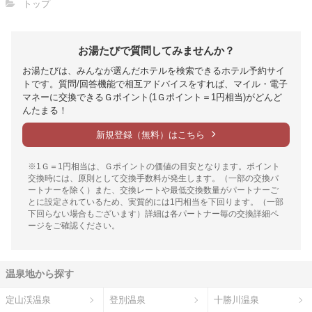
トップ
お湯たびで質問してみませんか？
お湯たびは、みんなが選んだホテルを検索できるホテル予約サイ
トです。質問/回答機能で相互アドバイスをすれば、マイル・電子
マネーに交換できるＧポイント(1Ｇポイント＝1円相当)がどんど
んたまる！
新規登録（無料）はこちら
※1Ｇ＝1円相当は、Ｇポイントの価値の目安となります。ポイント
交換時には、原則として交換手数料が発生します。（一部の交換パ
ートナーを除く）また、交換レートや最低交換数量がパートナーご
とに設定されているため、実質的には1円相当を下回ります。（一部
下回らない場合もございます）詳細は各パートナー毎の交換詳細ペ
ージをご確認ください。
温泉地から探す
定山渓温泉
登別温泉
十勝川温泉