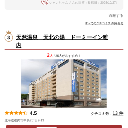
シャンちゃん さんの回答（投稿日：2025/10/27）
通報する
すべてのクチコミ(4 件)をみる
天然温泉 天北の湯 ドーミーイン稚
内
2
人
/ 25人
が
おすすめ！
4.5
13 件
クチコミ数 :
北海道稚内市中央2丁目7-13
地図