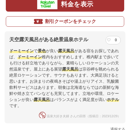
料金を表示
割引クーポンをチェック
天空露天風呂がある絶景温泉ホテル
0
ドーミーイン
で
景色
が良い
露天風呂
がある宿をお探しであれ
ば、
ドーミーイン
稚内をおすすめします。稚内駅まで歩いて
も行ける好立地でありながら、素晴らしいロケーションの天
然温泉です。屋上にある展望
露天風呂
は宗谷岬を眺められる
絶景ロケーションです。サウナもあります。大満足頂けると
思います。お決まりの夜鳴きそばや湯上がりアイス、乳酸菌
飲料サービスはあります。朝食は北海道ならではの新鮮な海
鮮や焼き立てパンなども充実してます。立地や環境、ロケー
ションが良い
露天風呂
はバランスがよく満足度が高い
ホテル
です。
温泉大好き夫婦 さんの回答（投稿日：2023/12/29）
通報する