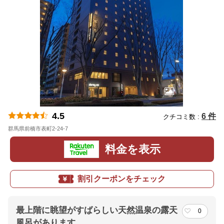
4.5
6 件
クチコミ数 :
群馬県前橋市表町2-24-7
地図
料金を表示
割引クーポンをチェック
最上階に眺望がすばらしい天然温泉の露天
0
風呂があります。