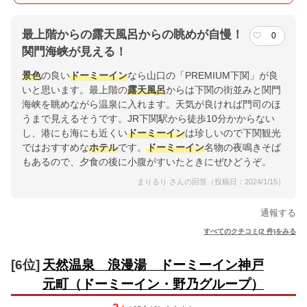
最上階からの露天風呂からの眺めが自慢！
0
関門海峡が見える！
景色
の良い
ドーミーイン
なら山口の「PREMIUM下関」が良
いと思います。最上階の
露天風呂
からは下関の街並みと関門
海峡を眺めながら温泉に入れます。天気が良ければ門司のほ
うまで見えるそうです。JR下関駅から徒歩10分かからない
し、港にも海にも近くい
ドーミーイン
は珍しいので下関観光
ではおすすめな
ホテル
です。
ドーミーイン
名物の夜鳴きそば
もあるので、夕食の後に小腹がすいたときにぜひどうぞ。
まりるり さんの回答（投稿日：2024/1/15）
通報する
すべてのクチコミ(2 件)をみる
[6位]
天然温泉 浪漫湯 ドーミーイン神戸
元町（ドーミーイン・野乃グループ）