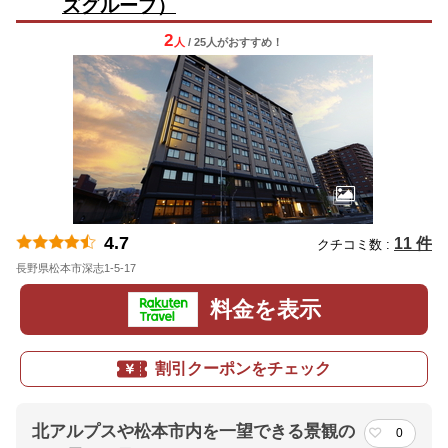
ズグループ）
2
人
/ 25人
が
おすすめ！
4.7
11 件
クチコミ数 :
長野県松本市深志1-5-17
地図
料金を表示
割引クーポンをチェック
北アルプスや松本市内を一望できる景観の
0