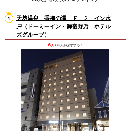
天然温泉 香梅の湯 ドーミーイン水
戸（ドーミーイン・御宿野乃 ホテル
ズグループ）
6
人
/ 25人
が
おすすめ！