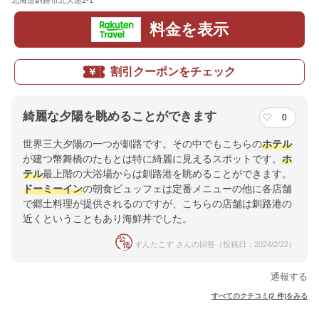
北海道釧路市北大通2-1
地図
料金を表示
割引クーポンをチェック
綺麗な夕陽を眺めることができます
0
世界三大夕陽の一つが釧路です。その中でもこちらの
ホテル
が建つ幣舞橋のたもとは特に綺麗に見えるスポットです。
ホ
テル
最上階の大浴場からは釧路港を眺めることができます。
ドーミーイン
の朝食ビュッフェは定番メニューの他に各店舗
で郷土料理が提供されるのですが、こちらの店舗は釧路港の
近くということもあり海鮮丼でした。
ずんたこす さんの回答（投稿日：2024/2/22）
通報する
すべてのクチコミ(2 件)をみる