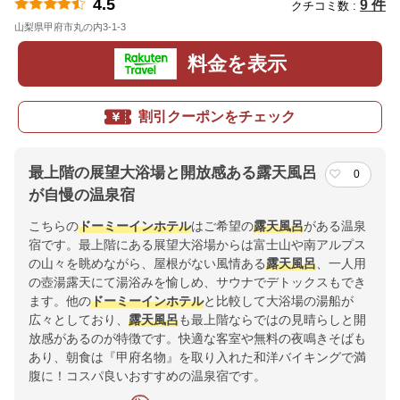
4.5
9 件
クチコミ数 :
山梨県甲府市丸の内3-1-3
地図
料金を表示
割引クーポンをチェック
最上階の展望大浴場と開放感ある露天風呂
0
が自慢の温泉宿
こちらの
ドーミーイン
ホテル
はご希望の
露天風呂
がある温泉
宿です。最上階にある展望大浴場からは富士山や南アルプス
の山々を眺めながら、屋根がない風情ある
露天風呂
、一人用
の壺湯露天にて湯浴みを愉しめ、サウナでデトックスもでき
ます。他の
ドーミーイン
ホテル
と比較して大浴場の湯船が
広々としており、
露天風呂
も最上階ならではの見晴らしと開
放感があるのが特徴です。快適な客室や無料の夜鳴きそばも
あり、朝食は『甲府名物』を取り入れた和洋バイキングで満
腹に！コスパ良いおすすめの温泉宿です。