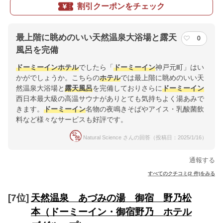
割引クーポンをチェック
最上階に眺めのいい天然温泉大浴場と露天
0
風呂を完備
ドーミーイン
ホテル
でしたら「
ドーミーイン
神戸元町」はい
かがでしょうか。こちらの
ホテル
では最上階に眺めのいい天
然温泉大浴場と
露天風呂
を完備しておりさらに
ドーミーイン
西日本最大級の高温サウナがありとても気持ちよく湯あみで
きます。
ドーミーイン
名物の夜鳴きそばやアイス・乳酸菌飲
料など様々なサービスも好評です。
Natural Science さんの回答（投稿日：2025/1/16）
通報する
すべてのクチコミ(2 件)をみる
[7位]
天然温泉 あづみの湯 御宿 野乃松
本（ドーミーイン・御宿野乃 ホテル