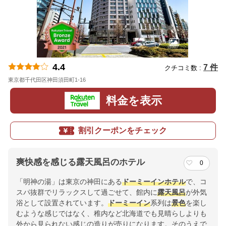
4.4
7 件
クチコミ数 :
東京都千代田区神田須田町1-16
地図
料金を表示
割引クーポンをチェック
爽快感を感じる露天風呂のホテル
0
「明神の湯」は東京の神田にある
ドーミーイン
ホテル
で、コ
スパ抜群でリラックスして過ごせて、館内に
露天風呂
が外気
浴として設置されています。
ドーミーイン
系列は
景色
を楽し
むような感じではなく、稚内など北海道でも見晴らしよりも
外から見られない感じの造りが売りになります。そのうえで