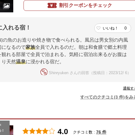
割引クーポンをチェック
に入れる宿！
いいね！
0
に旬の魚のお造りや焼き物で食べられる。風呂は男女別の内風
切になるので
家族
全員で入れるのだ。朝は和食膳で郷土料理
を観れる部屋で全員で泊まれる。気軽に宿泊出来るがお腹は
くり天然
温泉
に浸かれる宿だ。
Shinryuken さんの回答（投稿日：2023/12/ 6）
通報す
すべてのクチコミ(3 件)をみ
が
4.0
め！
76 件
クチコミ数 :