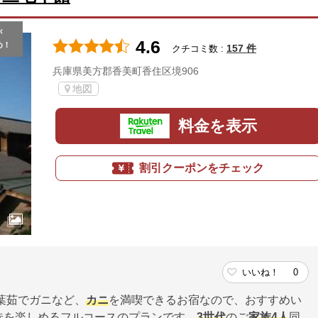
が
4.6
め！
157 件
クチコミ数 :
兵庫県美方郡香美町香住区境906
地図
料金を表示
割引クーポンをチェック
いいね！
0
葉茹でガニなど、
カニ
を満喫できるお宿なので、おすすめい
昧を楽しめるフルコースのプランです。
3世代
のご
家族
4人
同