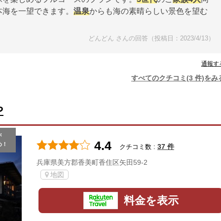
本海を一望できます。
温泉
からも海の素晴らしい景色を望む
どんどん さんの回答（投稿日：2023/4/13）
通報す
すべてのクチコミ(3 件)をみ
や
が
4.4
め！
37 件
クチコミ数 :
兵庫県美方郡香美町香住区矢田59-2
地図
料金を表示