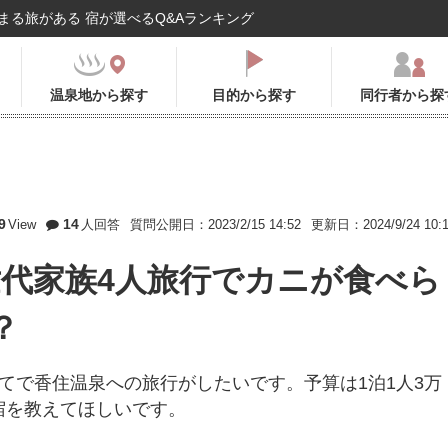
まる旅がある 宿が選べるQ&Aランキング
温泉地から探す
目的から探す
同行者から探
9
14
View
人回答
質問公開日：2023/2/15 14:52
更新日：2024/9/24 10:
世代家族4人旅行でカニが食べら
？
てで香住温泉への旅行がしたいです。予算は1泊1人3万
宿を教えてほしいです。