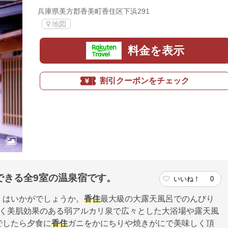
兵庫県美方郡香美町香住区下浜291
地図
料金を表示
割引クーポンをチェック
できる全9室の温泉宿です。
いいね！
0
」はいかがでしょうか。
香住
最大級の大露天風呂でのんびり
く美肌効果のある弱アルカリ泉で広々とした大浴場や露天風
でしたら夕食に
香住
ガニをかにちりや焼きがにで美味しく頂