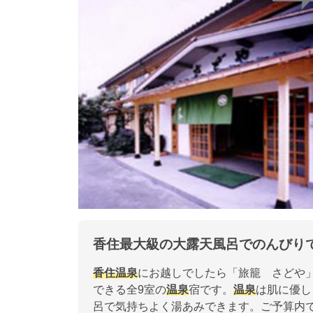
香住最大級の大露天風呂でのんびり
香住
温泉
にお越しでしたら「旅籠 さどや
できる全9室の
温泉
宿です。
温泉
は肌に優し
呂で気持ちよく湯あみできます。ご予算内