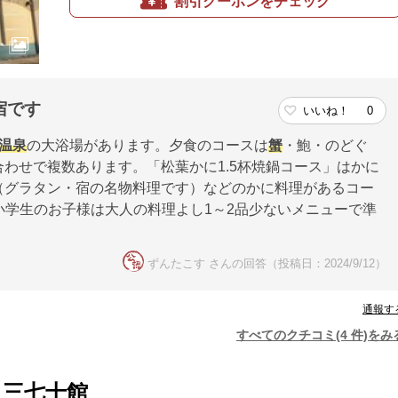
割引クーポンをチェック
宿です
いいね！
0
温泉
の大浴場があります。夕食のコースは
蟹
・鮑・のどぐ
わせで複数あります。「松葉かに1.5杯焼鍋コース」はかに
（グラタン・宿の名物料理です）などのかに料理があるコー
。小学生のお子様は大人の料理よし1～2品少ないメニューで準
ずんたこす さんの回答（投稿日：2024/9/12）
通報す
すべてのクチコミ(4 件)をみ
 三七十館