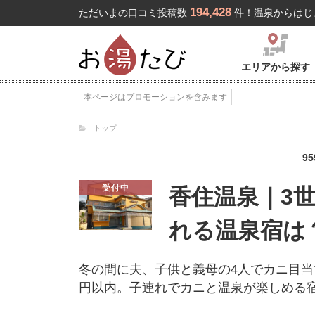
194,428
ただいまの口コミ投稿数
件！温泉からはじ
エリアから探す
本ページはプロモーションを含みます
トップ
95
受付中
香住温泉｜3
れる温泉宿は
冬の間に夫、子供と義母の4人でカニ目当
円以内。子連れでカニと温泉が楽しめる