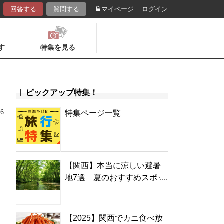
回答する
質問する
マイページ
ログイン
す
特集を見る
ピックアップ特集！
16
特集ページ一覧
【関西】本当に涼しい避暑
地7選 夏のおすすめスポッ
ト＆温泉宿
【2025】関西でカニ食べ放