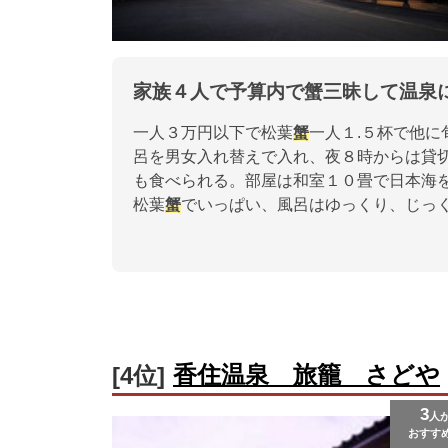
家族４人で予算内で蟹三昧して温泉
一人３万円以下で松葉
蟹
一人１.５杯で他
呂を男女入れ替えで入れ、夜８時からは貸
も食べられる。部屋は和室１０畳で日本海
松葉
蟹
でいっぱい、風呂はゆっくり、じっ
香住温泉 旅籠 さどや
[4位]
3
人
おすす