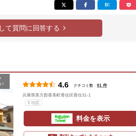
して質問に回答する
が
4.6
め！
91 件
クチコミ数 :
兵庫県美方郡香美町香住区香住31-1
地図
料金を表示