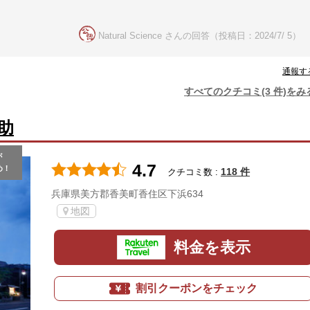
Natural Science さんの回答（投稿日：2024/7/ 5）
通報す
すべてのクチコミ(3 件)をみ
助
が
4.7
め！
118 件
クチコミ数 :
兵庫県美方郡香美町香住区下浜634
地図
料金を表示
割引クーポンをチェック