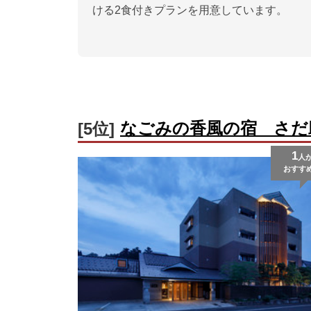
ける2食付きプランを用意しています。
なごみの香風の宿 さだ
[5位]
1
人
おすす