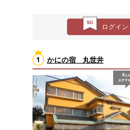
5G
ログイン
かにの宿 丸世井
4
人
おすす