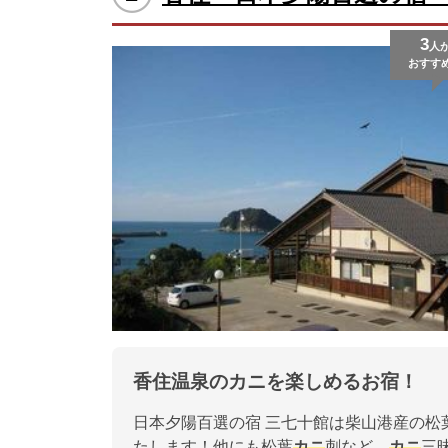
3
人
おすす
香住温泉のカニを楽しめるお宿！
日本夕陽百選の宿 三七十館は柴山港産の松
たします！他にも松葉
カニ
刺など、
カニ
三