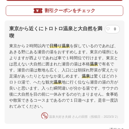
割引クーポンをチェック
東京から近くにトロトロ温泉と大自然を満
0
喫
東京から２時間以内で
日帰り温泉
を探しているのであれば、
あきる野にある瀬音の湯をおすすめします。東京の場所にも
よりますが西よりであれば車で１時間位で行けます。東京と
は思えない大自然に囲まれた瀬音の湯は本格
温泉
で有名で
す。瀬音の湯は敷地も広く、入口には朝採れ野菜が変えたり
足湯があったりとなかなか楽しめます。
温泉
は驚くほどのト
ロトロ湯で、へたな観光
温泉
地に行く位なら瀬音の湯の方が
良いと思います。入った瞬間違いが分かる湯です。サウナの
後に大自然を目の前に一休みするのがたまりません。食事処
や散策できるコースまであるので１日遊べます。是非一度訪
れてみてください。
温泉大好き夫婦 さんの回答（投稿日：2023/3/ 2）