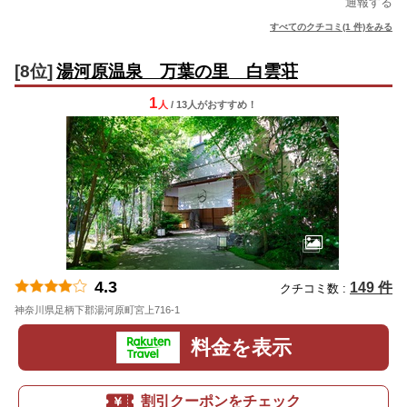
通報する
すべてのクチコミ(1 件)をみる
[8位]
湯河原温泉 万葉の里 白雲荘
1
人
/ 13人
が
おすすめ！
4.3
149 件
クチコミ数 :
神奈川県足柄下郡湯河原町宮上716-1
地図
料金を表示
割引クーポンをチェック