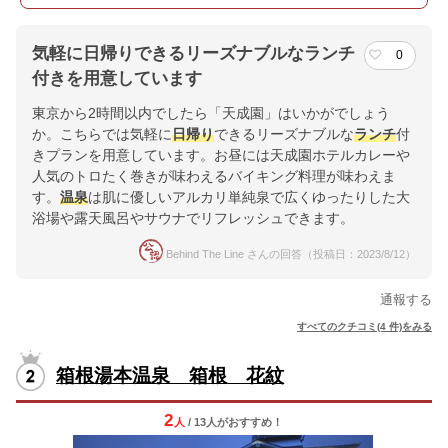
気軽に日帰りできるリーズナブルなランチ
0
付きを用意しています
東京から2時間以内でしたら「天成園」はいかがでしょう
か。こちらでは気軽に
日帰り
できるリーズナブルな
ランチ
付
きプランを用意しています。お昼には天成園ホテルカレーや
人気のトロたく巻きが味わえるバイキング料理が味わえま
す。
温泉
は肌に優しいアルカリ単純泉で広くゆったりした大
浴場や露天風呂やサウナでリフレッシュできます。
Behind The Line さんの回答（投稿日：2023/8/12）
通報する
すべてのクチコミ(4 件)をみる
箱根湯本温泉 箱根 花紋
2
人
/ 13人
が
おすすめ！