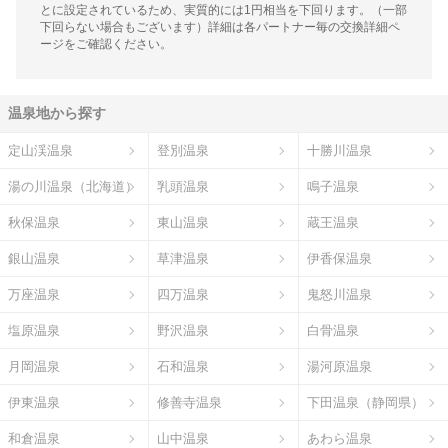
とに設定されているため、実質的には1円相当を下回ります。（一部
下回らない場合もございます）詳細は各パートナー毎の交換詳細ペ
ージをご確認ください。
温泉地から探す
定山渓温泉
登別温泉
十勝川温泉
湯の川温泉（北海道）
乳頭温泉
鳴子温泉
秋保温泉
東山温泉
蔵王温泉
銀山温泉
草津温泉
伊香保温泉
万座温泉
四万温泉
鬼怒川温泉
塩原温泉
野沢温泉
白骨温泉
月岡温泉
石和温泉
湯河原温泉
伊東温泉
修善寺温泉
下田温泉（静岡県）
和倉温泉
山中温泉
あわら温泉