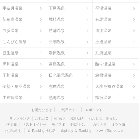
宇奈月温泉
下呂温泉
平湯温泉
新穂高温泉
城崎温泉
有馬温泉
白浜温泉
勝浦温泉
道後温泉
こんぴら温泉
三朝温泉
玉造温泉
皆生温泉
湯原温泉
別府温泉
黒川温泉
霧島温泉
酸ヶ湯温泉
玉川温泉
日光湯元温泉
箱根温泉
伊勢・鳥羽温泉
志摩温泉
大歩危祖谷温泉
由布院温泉
熱海温泉
指宿温泉
お湯たびとは
ご利用ガイド
Ｇポイント
Ｇランキング
だれどこ
ocruyo
お湯たび
わたしと、暮らし。
キテミヨ
ベストオイシー
モノスポ
野に行く。
カウナラ
ミツケヨ
たびゆかし
Ｇ-Ranking 推し活
食pin by Ｇ-Ranking
ハーブ酒のススメ