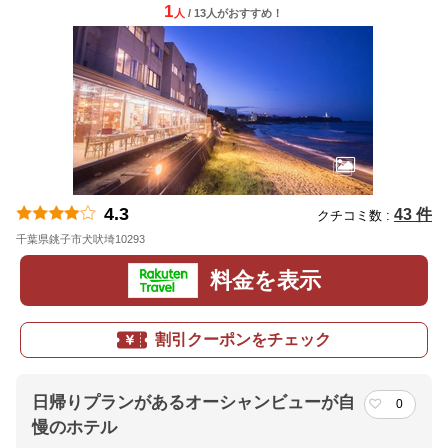
1
人
/ 13人
が
おすすめ！
4.3
43 件
クチコミ数 :
千葉県銚子市犬吠埼10293
地図
料金を表示
割引クーポンをチェック
日帰りプランがあるオーシャンビューが自
0
慢のホテル