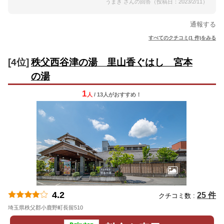
うまき さんの回答（投稿日：2023/2/11）
通報する
すべてのクチコミ(1 件)をみる
[4位]
秩父西谷津の湯 里山香ぐはし 宮本
の湯
1
人
/ 13人
が
おすすめ！
4.2
25 件
クチコミ数 :
埼玉県秩父郡小鹿野町長留510
地図