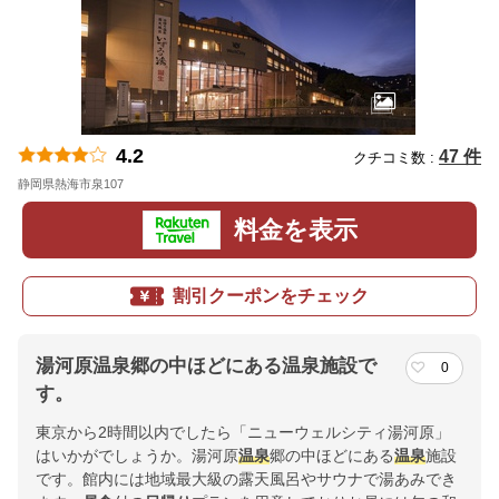
4.2
47 件
クチコミ数 :
静岡県熱海市泉107
地図
料金を表示
割引クーポンをチェック
湯河原温泉郷の中ほどにある温泉施設で
0
す。
東京から2時間以内でしたら「ニューウェルシティ湯河原」
はいかがでしょうか。湯河原
温泉
郷の中ほどにある
温泉
施設
です。館内には地域最大級の露天風呂やサウナで湯あみでき