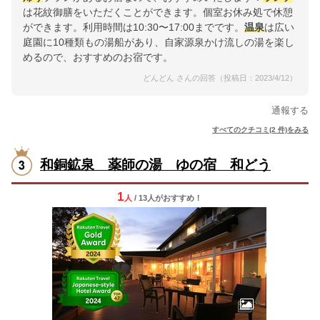
は花紋御膳をいただくことができます。個室お休み処で休憩
ができます。利用時間は10:30〜17:00までです。
温泉
は広い
庭園に10種類もの湯船があり、自家源泉かけ流しの湯を楽し
めるので、おすすめのお宿です。
どんどん さんの回答（投稿日：2023/4/12）
通報する
すべてのクチコミ(2 件)をみる
和銅鉱泉 薬師の湯 ゆの宿 和どう
1
人
/ 13人
が
おすすめ！