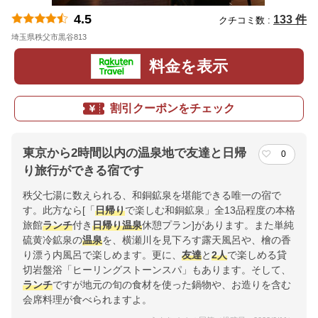
4.5
133 件
クチコミ数 :
埼玉県秩父市黒谷813
地図
料金を表示
割引クーポンをチェック
東京から2時間以内の温泉地で友達と日帰
0
り旅行ができる宿です
秩父七湯に数えられる、和銅鉱泉を堪能できる唯一の宿で
す。此方なら[「
日帰り
で楽しむ和銅鉱泉」全13品程度の本格
旅館
ランチ
付き
日帰り温泉
休憩プラン]があります。また単純
硫黄冷鉱泉の
温泉
を、横瀬川を見下ろす露天風呂や、檜の香
り漂う内風呂で楽しめます。更に、
友達
と
2人
で楽しめる貸
切岩盤浴「ヒーリングストーンスパ」もあります。そして、
ランチ
ですが地元の旬の食材を使った鍋物や、お造りを含む
会席料理が食べられますよ。