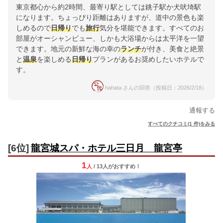
東京都心から約2時間、最寄り駅としては銚子駅か犬吠埼駅
になります。ちょっぴり距離はありますが、道中の景色も楽
しめるので
日帰り
でも
旅行
気分を堪能できます。すべてのお
部屋がオーシャンビュー、しかも大浴場からは太平洋を一望
できます。地元の新鮮な海の幸の
ランチ
が付き、美食と絶景
と
温泉
を楽しめる
日帰り
プランがあるお奨めしたいホテルで
す。
hahata さんの回答（投稿日：2026/2/18）
通報する
すべてのクチコミ(1 件)をみる
[6位]
龍宮城スパ・ホテル三日月 龍宮亭
1
人
/ 13人
が
おすすめ！