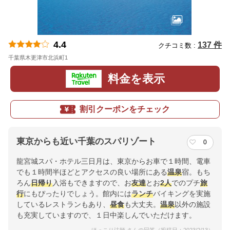
4.4
137 件
クチコミ数 :
千葉県木更津市北浜町1
地図
料金を表示
割引クーポンをチェック
東京からも近い千葉のスパリゾート
0
龍宮城スパ・ホテル三日月は、東京からお車で１時間、電車
でも１時間半ほどとアクセスの良い場所にある
温泉
宿。もち
ろん
日帰り
入浴もできますので、お
友達
とお
2人
でのプチ
旅
行
にもぴったりでしょう。館内には
ランチ
バイキングを実施
しているレストランもあり、
昼食
も大丈夫。
温泉
以外の施設
も充実していますので、１日中楽しんでいただけます。