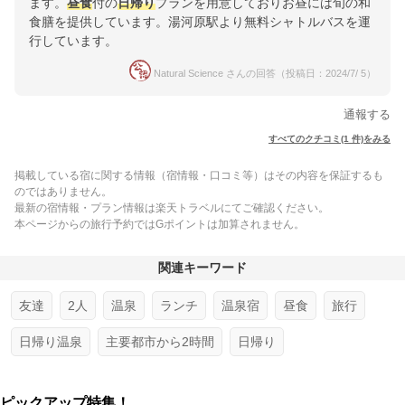
ます。
昼食
付の
日帰り
プランを用意しておりお昼には旬の和
食膳を提供しています。湯河原駅より無料シャトルバスを運
行しています。
Natural Science さんの回答（投稿日：2024/7/ 5）
通報する
すべてのクチコミ(1 件)をみる
掲載している宿に関する情報（宿情報・口コミ等）はその内容を保証するも
のではありません。
最新の宿情報・プラン情報は楽天トラベルにてご確認ください。
本ページからの旅行予約ではGポイントは加算されません。
関連キーワード
友達
2人
温泉
ランチ
温泉宿
昼食
旅行
日帰り温泉
主要都市から2時間
日帰り
ピックアップ特集！