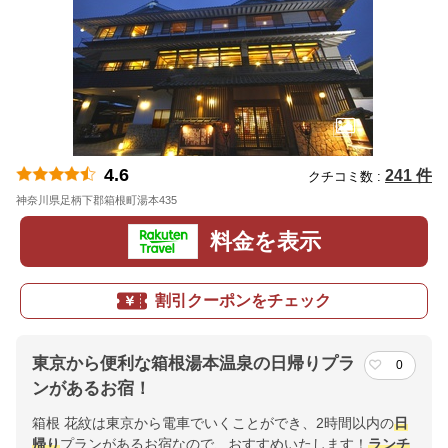
4.6
241 件
クチコミ数 :
神奈川県足柄下郡箱根町湯本435
地図
料金を表示
割引クーポンをチェック
東京から便利な箱根湯本温泉の日帰りプラ
0
ンがあるお宿！
箱根 花紋は東京から電車でいくことができ、2時間以内の
日
帰り
プランがあるお宿なので、おすすめいたします！
ランチ