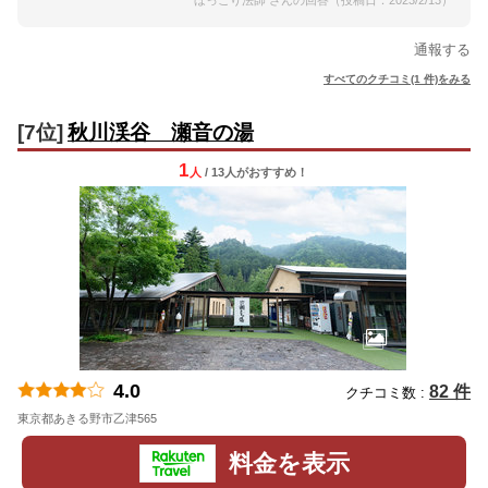
ほっこり法師 さんの回答（投稿日：2023/2/13）
通報する
すべてのクチコミ(1 件)をみる
[7位]
秋川渓谷 瀬音の湯
1
人
/ 13人
が
おすすめ！
4.0
82 件
クチコミ数 :
東京都あきる野市乙津565
地図
料金を表示