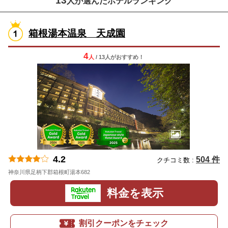
13
人が選んだホテルランキング
箱根湯本温泉 天成園
4
人
/ 13人
が
おすすめ！
4.2
504 件
クチコミ数 :
神奈川県足柄下郡箱根町湯本682
地図
料金を表示
割引クーポンをチェック