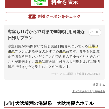
料金を表示
割引クーポンをチェック
客室も11時から17時まで6時間利用可能な
0
日帰りプラン
客室利用が6時間付いて貸切風呂利用券もついてくる
日帰り
温泉
プランがある秩父のおすすめ
温泉
宿です。食事もお部屋
食で懐石料理をいただくことができるのでゆっくりと過ごす
ことが出来ます。
温泉
は露天風呂付きの大浴場およびに貸切
風呂で好きなだけ楽しむことが出来ます。
たすく さんの回答（投稿日：2023/2/13）
通報する
すべてのクチコミ(1 件)をみる
[5位]
犬吠埼潮の湯温泉 犬吠埼観光ホテル