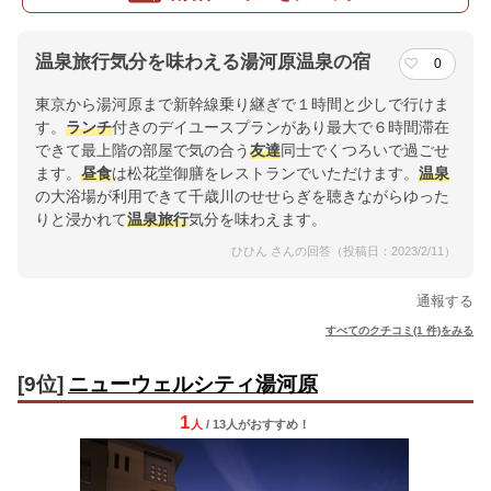
温泉旅行気分を味わえる湯河原温泉の宿
0
東京から湯河原まで新幹線乗り継ぎで１時間と少しで行けま
す。
ランチ
付きのデイユースプランがあり最大で６時間滞在
できて最上階の部屋で気の合う
友達
同士でくつろいで過ごせ
ます。
昼食
は松花堂御膳をレストランでいただけます。
温泉
の大浴場が利用できて千歳川のせせらぎを聴きながらゆった
りと浸かれて
温泉
旅行
気分を味わえます。
ひひん さんの回答（投稿日：2023/2/11）
通報する
すべてのクチコミ(1 件)をみる
[9位]
ニューウェルシティ湯河原
1
人
/ 13人
が
おすすめ！