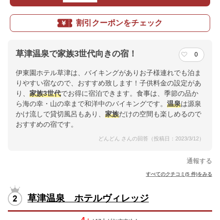
割引クーポンをチェック
草津温泉で家族3世代向きの宿！
0
伊東園ホテル草津は、バイキングがありお子様連れでも泊ま
りやすい宿なので、おすすめ致します！子供料金の設定があ
り、
家族
3世代
でお得に宿泊できます。食事は、季節の品か
ら海の幸・山の幸まで和洋中のバイキングです。
温泉
は源泉
かけ流しで貸切風呂もあり、
家族
だけの空間も楽しめるので
おすすめの宿です。
どんどん さんの回答（投稿日：2023/3/12）
通報する
すべてのクチコミ(5 件)をみる
草津温泉 ホテルヴィレッジ