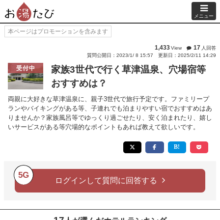
メニュー
本ページはプロモーションを含みます
1,433
17
View
人回答
質問公開日：2023/1/ 8 15:57
更新日：2025/2/11 14:29
家族3世代で行く草津温泉、穴場宿等
受付中
おすすめは？
両親に大好きな草津温泉に、親子3世代で旅行予定です。ファミリープ
ランやバイキングがある等、子連れでも泊まりやすい宿でおすすめはあ
りませんか？家族風呂等でゆっくり過ごせたり、安く泊まれたり、嬉し
いサービスがある等穴場的なポイントもあれば教えて欲しいです。
5G
ログインして質問に回答する