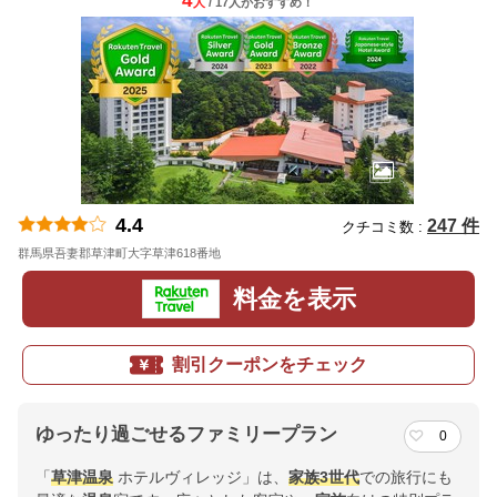
4
人
/ 17人
が
おすすめ！
4.4
247 件
クチコミ数 :
群馬県吾妻郡草津町大字草津618番地
地図
料金を表示
割引クーポンをチェック
ゆったり過ごせるファミリープラン
0
「
草津温泉
ホテルヴィレッジ」は、
家族
3世代
での旅行にも