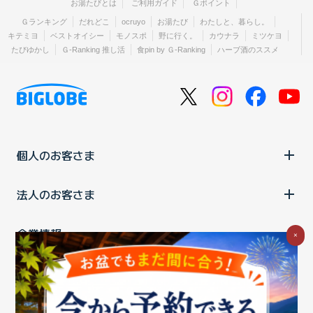
お湯たびとは
ご利用ガイド
Ｇポイント
Ｇランキング
だれどこ
ocruyo
お湯たび
わたしと、暮らし。
キテミヨ
ベストオイシー
モノスポ
野に行く。
カウナラ
ミツケヨ
たびゆかし
Ｇ-Ranking 推し活
食pin by Ｇ-Ranking
ハーブ酒のススメ
個人のお客さま
法人のお客さま
企業情報
×
ご利用中の方