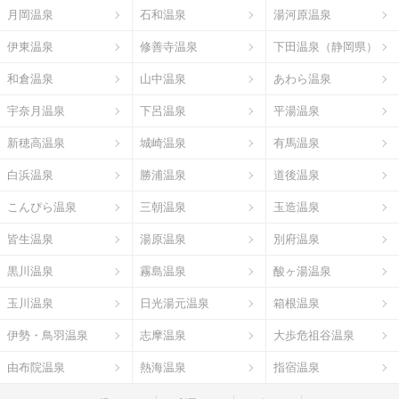
月岡温泉
石和温泉
湯河原温泉
伊東温泉
修善寺温泉
下田温泉（静岡県）
和倉温泉
山中温泉
あわら温泉
宇奈月温泉
下呂温泉
平湯温泉
新穂高温泉
城崎温泉
有馬温泉
白浜温泉
勝浦温泉
道後温泉
こんぴら温泉
三朝温泉
玉造温泉
皆生温泉
湯原温泉
別府温泉
黒川温泉
霧島温泉
酸ヶ湯温泉
玉川温泉
日光湯元温泉
箱根温泉
伊勢・鳥羽温泉
志摩温泉
大歩危祖谷温泉
由布院温泉
熱海温泉
指宿温泉