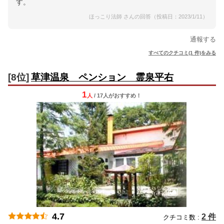
す。
ほっこり法師 さんの回答（投稿日：2023/1/11）
通報する
すべてのクチコミ(1 件)をみる
[8位]
草津温泉 ペンション 霊泉平右
1
人
/ 17人
が
おすすめ！
4.7
2 件
クチコミ数 :