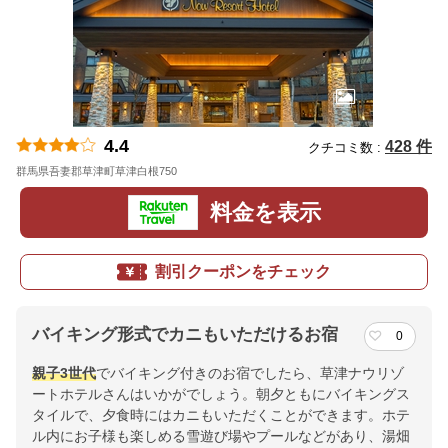
4.4
428 件
クチコミ数 :
群馬県吾妻郡草津町草津白根750
地図
料金を表示
割引クーポンをチェック
バイキング形式でカニもいただけるお宿
0
親子
3世代
でバイキング付きのお宿でしたら、草津ナウリゾ
ートホテルさんはいかがでしょう。朝夕ともにバイキングス
タイルで、夕食時にはカニもいただくことができます。ホテ
ル内にお子様も楽しめる雪遊び場やプールなどがあり、湯畑