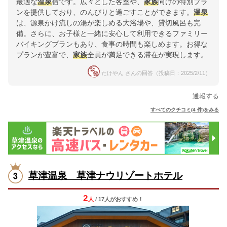
最適な
温泉
宿です。広々とした客室や、
家族
向けの特別プラ
ンを提供しており、のんびりと過ごすことができます。
温泉
は、源泉かけ流しの湯が楽しめる大浴場や、貸切風呂も完
備。さらに、お子様と一緒に安心して利用できるファミリー
バイキングプランもあり、食事の時間も楽しめます。お得な
プランが豊富で、
家族
全員が満足できる滞在が実現します。
たけやん さんの回答（投稿日：2025/2/11）
通報する
すべてのクチコミ(4 件)をみる
草津温泉 草津ナウリゾートホテル
2
人
/ 17人
が
おすすめ！