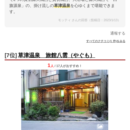
旗源泉」の、掛け流しの
草津温泉
を心ゆくまで堪能できま
す。
モッティ さんの回答（投稿日：2023/1/13）
通報する
すべてのクチコミ(1 件)をみる
[7位]
草津温泉 旅館八雲（やぐも）
1
人
/ 17人
が
おすすめ！