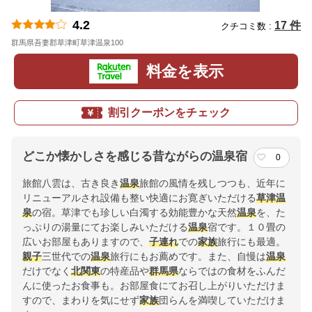
4.2
17 件
クチコミ数 :
群馬県吾妻郡草津町草津温泉100
地図
料金を表示
割引クーポンをチェック
どこか懐かしさを感じる昔ながらの温泉宿
0
旅館八雲は、古き良き
温泉
旅館の風情を残しつつも、近年に
リニューアルされ設備も整い快適にお寛ぎいただける
草津温
泉
の宿。草津でも珍しい白濁する効能豊かな天然
温泉
を、た
っぷりの湯量にてお楽しみいただける
温泉
宿です。１０畳の
広いお部屋もありますので、
子連れ
での
家族
旅行にも最適。
親子
三世代での
温泉
旅行にもお薦めです。また、自慢は
温泉
だけでなく
北関東
の特産品や
群馬県
ならではの食材をふんだ
んに使ったお食事も。お部屋食にてお召し上がりいただけま
すので、まわりを気にせず
家族
団らんを満喫していただけま