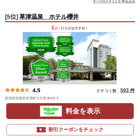
すべてのクチコミ(2 件)をみる
[5位]
草津温泉 ホテル櫻井
1
人
/ 17人
が
おすすめ！
4.5
593 件
クチコミ数 :
群馬県吾妻郡草津町大字草津465-4
地図
料金を表示
割引クーポンをチェック