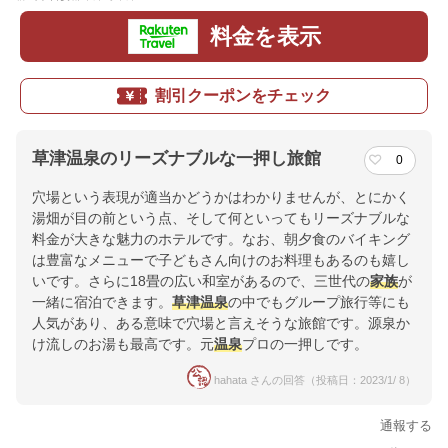
料金を表示
割引クーポンをチェック
草津温泉のリーズナブルな一押し旅館
0
穴場という表現が適当かどうかはわかりませんが、とにかく
湯畑が目の前という点、そして何といってもリーズナブルな
料金が大きな魅力のホテルです。なお、朝夕食のバイキング
は豊富なメニューで子どもさん向けのお料理もあるのも嬉し
いです。さらに18畳の広い和室があるので、三世代の
家族
が
一緒に宿泊できます。
草津温泉
の中でもグループ旅行等にも
人気があり、ある意味で穴場と言えそうな旅館です。源泉か
け流しのお湯も最高です。元
温泉
プロの一押しです。
hahata さんの回答（投稿日：2023/1/ 8）
通報する