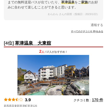
までの無料送迎バスが出ていたり、
草津温泉
をご
家族
のお好
みに合わせて楽しむことができると思います。
わらわら さんの回答（投稿日：2023/1/22）
通報する
すべてのクチコミ(2 件)をみる
[4位]
草津温泉 大東舘
2
人
/ 17人
が
おすすめ！
3.9
170 件
クチコミ数 :
群馬県吾妻郡草津町草津126
地図