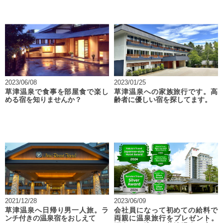
2023/06/08
2023/01/25
草津温泉で食事を部屋食で楽し
草津温泉への家族旅行です。高
める宿を知りませんか？
齢者に優しい宿を探してます。
2021/12/28
2023/06/09
草津温泉へ日帰り男一人旅。ラ
会社員になって初めての給料で
ンチ付きの温泉宿をおしえて
両親に温泉旅行をプレゼント。