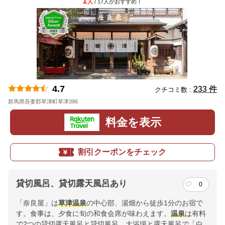
1
人
/ 17人
が
おすすめ！
4.7
233 件
クチコミ数 :
群馬県吾妻郡草津町草津396
地図
料金を表示
割引クーポンをチェック
貸切風呂、貸切露天風呂あり
0
「奈良屋」は
草津温泉
の中心部、湯畑から徒歩1分のお宿で
す。食事は、夕食に旬の和食会席が味わえます。
温泉
は有料
で2つの貸切露天風呂と貸切風呂、大浴場と露天風呂で「白