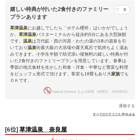
嬉しい特典が付いた2食付きのファミリー
0
プランあります
草津温泉
にお越しでしたら「ホテル櫻井」はいかがでしょう
か。
草津温泉
バスターミナルから徒歩約5分にある大型旅館
です。
温泉
は万代鉱・西の河原・わたの湯の3本の源泉を引
いており
温泉
街最大級の大浴場や露天風呂で気持ちよく湯あ
みできます。小学生半額で幼児添い寝無料の嬉しい特典が付
いた2食付きのファミリープランを用意しています。食事は
季節の地元食材を生かした和食・洋食・中華など豊富な料理
をビュッフェ形式で頂けます。客室も18畳もあり大
家族
でも
ＯＫです。
Natural Science さんの回答（投稿日：2024/6/15）
通報する
すべてのクチコミ(1 件)をみる
[6位]
草津温泉 奈良屋