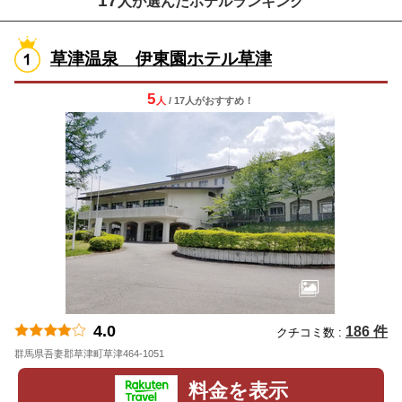
17
人が選んだホテルランキング
草津温泉 伊東園ホテル草津
5
人
/ 17人
が
おすすめ！
4.0
186 件
クチコミ数 :
群馬県吾妻郡草津町草津464-1051
地図
料金を表示