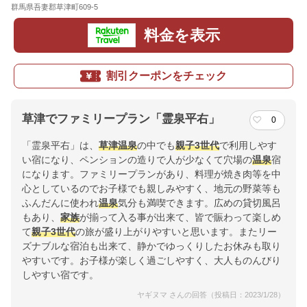
群馬県吾妻郡草津町609-5
地図
料金を表示
割引クーポンをチェック
草津でファミリープラン「霊泉平右」
0
「霊泉平右」は、
草津温泉
の中でも
親子
3世代
で利用しやす
い宿になり、ペンションの造りで人が少なくて穴場の
温泉
宿
になります。ファミリープランがあり、料理が焼き肉等を中
心としているのでお子様でも親しみやすく、地元の野菜等も
ふんだんに使われ
温泉
気分も満喫できます。広めの貸切風呂
もあり、
家族
が揃って入る事が出来て、皆で賑わって楽しめ
て
親子
3世代
の旅が盛り上がりやすいと思います。またリー
ズナブルな宿泊も出来て、静かでゆっくりしたお休みも取り
やすいです。お子様が楽しく過ごしやすく、大人ものんびり
しやすい宿です。
ヤギヌマ さんの回答（投稿日：2023/1/28）