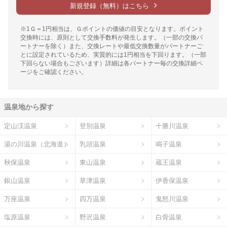
新規登録（無料）はこちら
※1Ｇ＝1円相当は、Ｇポイントの価値の目安となります。ポイント
交換時には、原則として交換手数料が発生します。（一部の交換パ
ートナーを除く）また、交換レートや最低交換数量がパートナーご
とに設定されているため、実質的には1円相当を下回ります。（一部
下回らない場合もございます）詳細は各パートナー毎の交換詳細ペ
ージをご確認ください。
温泉地から探す
定山渓温泉
登別温泉
十勝川温泉
湯の川温泉（北海道）
乳頭温泉
鳴子温泉
秋保温泉
東山温泉
蔵王温泉
銀山温泉
草津温泉
伊香保温泉
万座温泉
四万温泉
鬼怒川温泉
塩原温泉
野沢温泉
白骨温泉