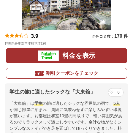
3.9
170 件
クチコミ数 :
群馬県吾妻郡草津町草津126
地図
料金を表示
割引クーポンをチェック
学生の旅に適したシックな「大東舘」
0
「大東舘」は
学生
の旅に適したシックな雰囲気の宿で、
5人
が同じ部屋に泊まれ、周囲に気兼ねせずに楽しみやすい環境
が整います。お部屋は和室10畳の間取りで、軽い雰囲気があ
るのでリラックスして過ごしやすいです。余計な物がなくシ
ンプルなステイができ足を延ばしてゆっくりできました。料