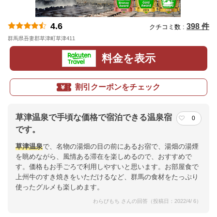
4.6
398 件
クチコミ数 :
群馬県吾妻郡草津町草津411
地図
料金を表示
割引クーポンをチェック
草津温泉で手頃な価格で宿泊できる温泉宿
0
です。
草津温泉
で、名物の湯畑の目の前にあるお宿で、湯畑の湯煙
を眺めながら、風情ある滞在を楽しめるので、おすすめで
す。価格もお手ごろで利用しやすいと思います。お部屋食で
上州牛のすき焼きをいただけるなど、群馬の食材をたっぷり
使ったグルメも楽しめます。
わらびもち さんの回答（投稿日：2022/4/ 6）