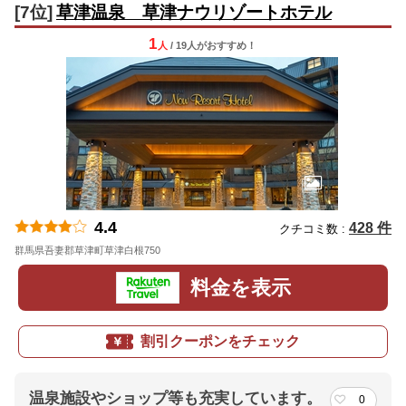
[7位]
草津温泉 草津ナウリゾートホテル
1
人
/ 19人
が
おすすめ！
4.4
428 件
クチコミ数 :
群馬県吾妻郡草津町草津白根750
地図
料金を表示
割引クーポンをチェック
温泉施設やショップ等も充実しています。
0