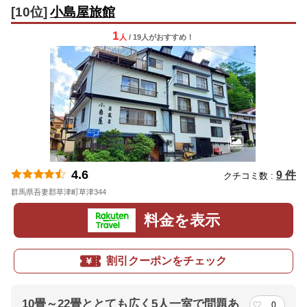
[10位]
小島屋旅館
1
人
/ 19人
が
おすすめ！
4.6
9 件
クチコミ数 :
群馬県吾妻郡草津町草津344
地図
料金を表示
割引クーポンをチェック
10畳～22畳ととても広く5人一室で問題あ
0