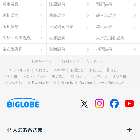
皆生温泉
湯原温泉
別府温泉
黒川温泉
霧島温泉
酸ヶ湯温泉
玉川温泉
日光湯元温泉
箱根温泉
伊勢・鳥羽温泉
志摩温泉
大歩危祖谷温泉
由布院温泉
熱海温泉
指宿温泉
お湯たびとは
ご利用ガイド
Ｇポイント
Ｇランキング
だれどこ
ocruyo
お湯たび
わたしと、暮らし。
キテミヨ
ベストオイシー
モノスポ
野に行く。
カウナラ
ミツケヨ
たびゆかし
Ｇ-Ranking 推し活
食pin by Ｇ-Ranking
ハーブ酒のススメ
個人のお客さま