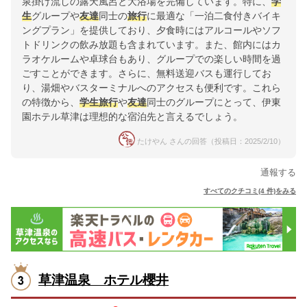
泉掛け流しの露天風呂と大浴場を完備しています。特に、
学
生
グループや
友達
同士の
旅行
に最適な「一泊二食付きバイキ
ングプラン」を提供しており、夕食時にはアルコールやソフ
トドリンクの飲み放題も含まれています。また、館内にはカ
ラオケルームや卓球台もあり、グループでの楽しい時間を過
ごすことができます。さらに、無料送迎バスも運行してお
り、湯畑やバスターミナルへのアクセスも便利です。これら
の特徴から、
学生
旅行
や
友達
同士のグループにとって、伊東
園ホテル草津は理想的な宿泊先と言えるでしょう。
たけやん さんの回答（投稿日：2025/2/10）
通報する
すべてのクチコミ(4 件)をみる
草津温泉 ホテル櫻井