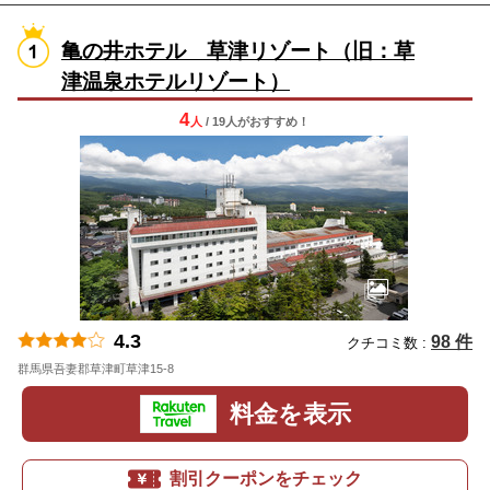
亀の井ホテル 草津リゾート（旧：草
津温泉ホテルリゾート）
4
人
/ 19人
が
おすすめ！
4.3
98 件
クチコミ数 :
群馬県吾妻郡草津町草津15-8
地図
料金を表示
割引クーポンをチェック