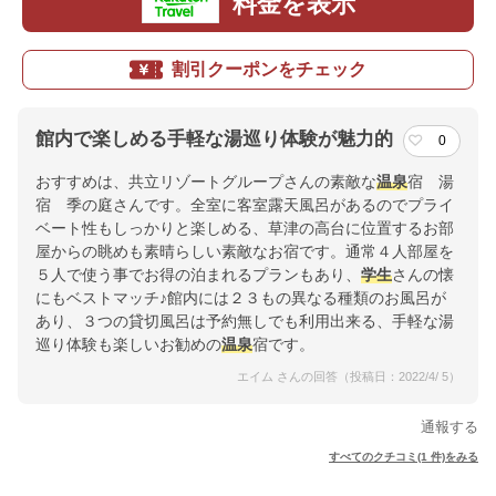
料金を表示
割引クーポンをチェック
館内で楽しめる手軽な湯巡り体験が魅力的
0
おすすめは、共立リゾートグループさんの素敵な
温泉
宿 湯
宿 季の庭さんです。全室に客室露天風呂があるのでプライ
ベート性もしっかりと楽しめる、草津の高台に位置するお部
屋からの眺めも素晴らしい素敵なお宿です。通常４人部屋を
５人で使う事でお得の泊まれるプランもあり、
学生
さんの懐
にもベストマッチ♪館内には２３もの異なる種類のお風呂が
あり、３つの貸切風呂は予約無しでも利用出来る、手軽な湯
巡り体験も楽しいお勧めの
温泉
宿です。
エイム さんの回答（投稿日：2022/4/ 5）
通報する
すべてのクチコミ(1 件)をみる