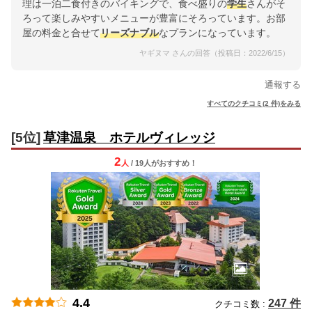
理は一泊二食付きのバイキングで、食べ盛りの
学生
さんがそ
ろって楽しみやすいメニューが豊富にそろっています。お部
屋の料金と合せて
リーズナブル
なプランになっています。
ヤギヌマ さんの回答（投稿日：2022/6/15）
通報する
すべてのクチコミ(2 件)をみる
[5位]
草津温泉 ホテルヴィレッジ
2
人
/ 19人
が
おすすめ！
4.4
247 件
クチコミ数 :