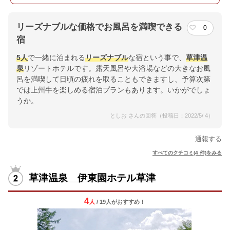
リーズナブルな価格でお風呂を満喫できる
0
宿
5人
で一緒に泊まれる
リーズナブル
な宿という事で、
草津温
泉
リゾートホテルです。露天風呂や大浴場などの大きなお風
呂を満喫して日頃の疲れを取ることもできますし、予算次第
では上州牛を楽しめる宿泊プランもあります。いかがでしょ
うか。
としお さんの回答（投稿日：2022/5/ 4）
通報する
すべてのクチコミ(4 件)をみる
草津温泉 伊東園ホテル草津
4
人
/ 19人
が
おすすめ！