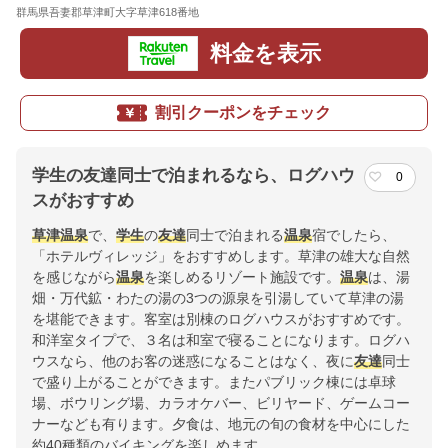
群馬県吾妻郡草津町大字草津618番地
地図
料金を表示
割引クーポンをチェック
学生の友達同士で泊まれるなら、ログハウ
0
スがおすすめ
草津温泉
で、
学生
の
友達
同士で泊まれる
温泉
宿でしたら、
「ホテルヴィレッジ」をおすすめします。草津の雄大な自然
を感じながら
温泉
を楽しめるリゾート施設です。
温泉
は、湯
畑・万代鉱・わたの湯の3つの源泉を引湯していて草津の湯
を堪能できます。客室は別棟のログハウスがおすすめです。
和洋室タイプで、３名は和室で寝ることになります。ログハ
ウスなら、他のお客の迷惑になることはなく、夜に
友達
同士
で盛り上がることができます。またパブリック棟には卓球
場、ボウリング場、カラオケバー、ビリヤード、ゲームコー
ナーなども有ります。夕食は、地元の旬の食材を中心にした
約40種類のバイキングを楽しめます。