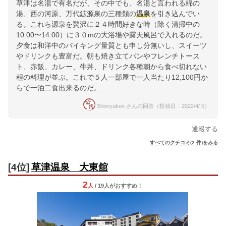
草津は名湯で有名だが、その中でも、名湯と言われる綿の
湯、西の河原、万代鉱源泉の三種類の
温泉
を引き込んでい
る。これら源泉を贅沢に２４時間好きな時（除く清掃中の
10:00〜14:00）に３０mの大浴場や露天風呂で入れるのだ。
夕食は和洋中のバイキング量質とも申し分無いし、スイーツ
やドリンクも豊富だ。朝も焼き立てパンやフレンチトース
ト、赤飯、カレー、牛丼、ドリンク各種朝から食べ切れない
程の料理が並ぶ。これで５人一部屋で一人当たり12,100円か
らで一泊二食出来るのだ。
Shinryuken さんの回答（投稿日：2022/4/ 5）
通報する
すべてのクチコミ(2 件)をみる
[4位]
草津温泉 大東舘
2
人
/ 19人
が
おすすめ！