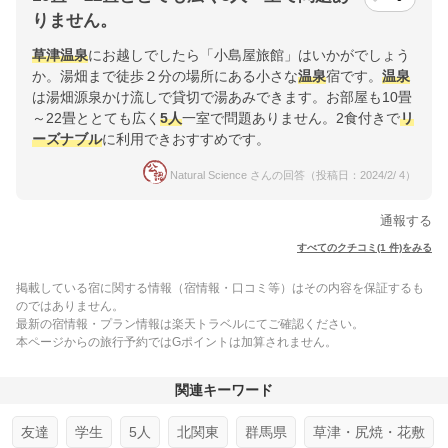
りません。
草津温泉
にお越しでしたら「小島屋旅館」はいかがでしょう
か。湯畑まで徒歩２分の場所にある小さな
温泉
宿です。
温泉
は湯畑源泉かけ流しで貸切で湯あみできます。お部屋も10畳
～22畳ととても広く
5人
一室で問題ありません。2食付きで
リ
ーズナブル
に利用できおすすめです。
Natural Science さんの回答（投稿日：2024/2/ 4）
通報する
すべてのクチコミ(1 件)をみる
掲載している宿に関する情報（宿情報・口コミ等）はその内容を保証するも
のではありません。
最新の宿情報・プラン情報は楽天トラベルにてご確認ください。
本ページからの旅行予約ではGポイントは加算されません。
関連キーワード
友達
学生
5人
北関東
群馬県
草津・尻焼・花敷