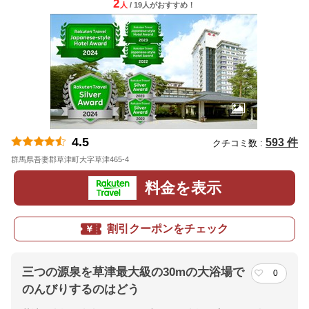
2
人
/ 19人
が
おすすめ！
4.5
593 件
クチコミ数 :
群馬県吾妻郡草津町大字草津465-4
地図
料金を表示
割引クーポンをチェック
三つの源泉を草津最大級の30mの大浴場で
0
のんびりするのはどう