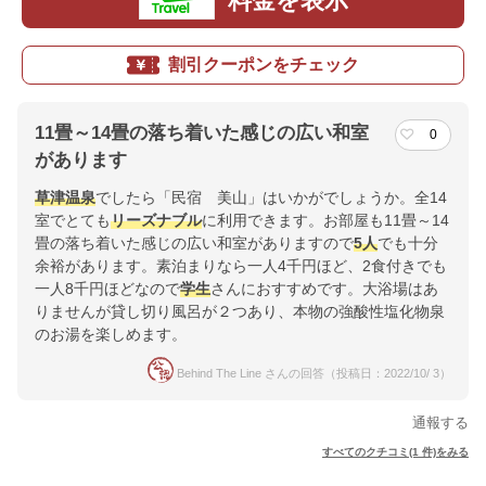
料金を表示
割引クーポンをチェック
11畳～14畳の落ち着いた感じの広い和室
0
があります
草津温泉
でしたら「民宿 美山」はいかがでしょうか。全14
室でとても
リーズナブル
に利用できます。お部屋も11畳～14
畳の落ち着いた感じの広い和室がありますので
5人
でも十分
余裕があります。素泊まりなら一人4千円ほど、2食付きでも
一人8千円ほどなので
学生
さんにおすすめです。大浴場はあ
りませんが貸し切り風呂が２つあり、本物の強酸性塩化物泉
のお湯を楽しめます。
Behind The Line さんの回答（投稿日：2022/10/ 3）
通報する
すべてのクチコミ(1 件)をみる