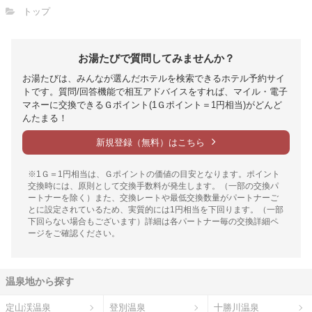
トップ
お湯たびで質問してみませんか？
お湯たびは、みんなが選んだホテルを検索できるホテル予約サイ
トです。質問/回答機能で相互アドバイスをすれば、マイル・電子
マネーに交換できるＧポイント(1Ｇポイント＝1円相当)がどんど
んたまる！
新規登録（無料）はこちら
※1Ｇ＝1円相当は、Ｇポイントの価値の目安となります。ポイント
交換時には、原則として交換手数料が発生します。（一部の交換パ
ートナーを除く）また、交換レートや最低交換数量がパートナーご
とに設定されているため、実質的には1円相当を下回ります。（一部
下回らない場合もございます）詳細は各パートナー毎の交換詳細ペ
ージをご確認ください。
温泉地から探す
定山渓温泉
登別温泉
十勝川温泉