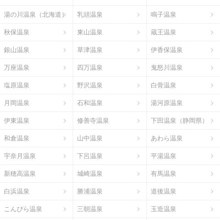
湯の川温泉（北海道）
乳頭温泉
鳴子温泉
秋保温泉
東山温泉
蔵王温泉
銀山温泉
草津温泉
伊香保温泉
万座温泉
四万温泉
鬼怒川温泉
塩原温泉
野沢温泉
白骨温泉
月岡温泉
石和温泉
湯河原温泉
伊東温泉
修善寺温泉
下田温泉（静岡県）
和倉温泉
山中温泉
あわら温泉
宇奈月温泉
下呂温泉
平湯温泉
新穂高温泉
城崎温泉
有馬温泉
白浜温泉
勝浦温泉
道後温泉
こんぴら温泉
三朝温泉
玉造温泉