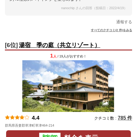
nanochip さんの回答（投稿日：2022/4/19）
通報する
すべてのクチコミ(2 件)をみる
[6位]
湯宿 季の庭（共立リゾート）
1
人
/ 19人
が
おすすめ！
4.4
785 件
クチコミ数 :
群馬県吾妻郡草津町草津464-214
地図