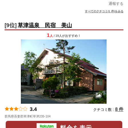
通報する
すべてのクチコミ(1 件)をみる
[9位]
草津温泉 民宿 美山
1
人
/ 19人
が
おすすめ！
3.4
8 件
クチコミ数 :
群馬県吾妻郡草津町草津235-104
地図