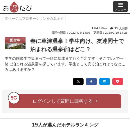
メニュー
本ページはプロモーションを含みます
1,043
19
View
人回答
質問公開日：2022/4/ 5 14:06
更新日：2025/2/10 14:25
春に草津温泉！学生向け、友達同士で
受付中
泊まれる温泉宿はどこ？
中学の同級生で集まって一緒に草津まで行く予定です！そこで5人で一
緒に泊まれる温泉宿を探しています。学生として安く泊まれそうなとこ
ろはありますか？
5G
ログインして質問に回答する
19
人が選んだホテルランキング