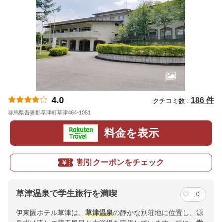
4.0
186 件
クチコミ数 :
群馬県吾妻郡草津町草津464-1051
地図
料金を表示
割引クーポンをチェック
草津温泉で学生旅行を満喫
0
伊東園ホテル草津は、
草津温泉
の静かな別荘地に位置し、源