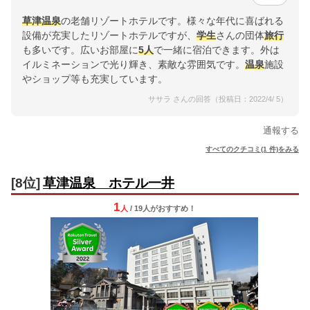
草津温泉
の老舗リゾートホテルです。様々な年代に喜ばれる
設備が充実したリゾートホテルですが、
学生
さんの団体
旅行
も多いです。広いお部屋に
5人
で一緒に宿泊できます。外は
イルミネーションで光り輝き、素敵な雰囲気です。
温泉
施設
やショップ等も充実しています。
ササラ さんの回答（投稿日：2022/4/ 5）
通報する
すべてのクチコミ(1 件)をみる
[8位]
草津温泉 ホテル一井
1
人
/ 19人
が
おすすめ！