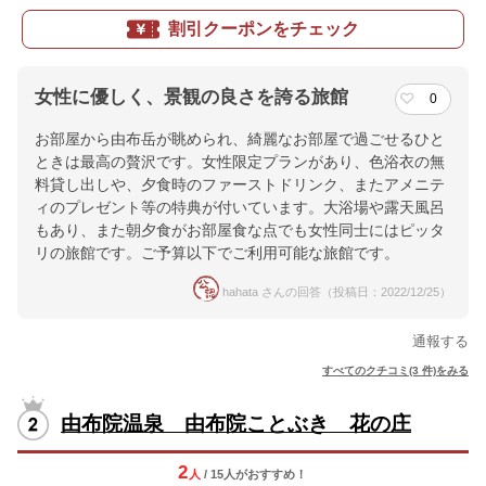
割引クーポンをチェック
女性に優しく、景観の良さを誇る旅館
0
お部屋から由布岳が眺められ、綺麗なお部屋で過ごせるひと
ときは最高の贅沢です。女性限定プランがあり、色浴衣の無
料貸し出しや、夕食時のファーストドリンク、またアメニテ
ィのプレゼント等の特典が付いています。大浴場や露天風呂
もあり、また朝夕食がお部屋食な点でも女性同士にはピッタ
リの旅館です。ご予算以下でご利用可能な旅館です。
hahata さんの回答（投稿日：2022/12/25）
通報する
すべてのクチコミ(3 件)をみる
由布院温泉 由布院ことぶき 花の庄
2
人
/ 15人
が
おすすめ！