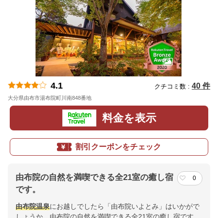
4.1
40 件
クチコミ数 :
大分県由布市湯布院町川南848番地
地図
料金を表示
割引クーポンをチェック
由布院の自然を満喫できる全21室の癒し宿
0
です。
由布院温泉
にお越しでしたら「由布院いよとみ」はいかがで
しょうか。由布院の自然を満喫できる全21室の癒し宿です。