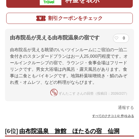
割引クーポンをチェック
由布院岳が見える由布院温泉の宿です
0
由布院岳が見える眺望のいいツインルームにご宿泊の一泊二
食付きのスタンダードプランはお一人25,000円程度です。オ
ールインクルーシブの宿で、ラウンジ・食事会場はフリード
リンクです。男女大浴場は内風呂・露天風呂があります。食
事は二食ともバイキングです。地鶏朴葉味噌焼き・鯖のみぞ
れ煮・オムレツ、などの料理がならびます。
ずんたこす さんの回答（投稿日：2026/2/27）
通報する
すべてのクチコミ(2 件)をみる
[6位]
由布院温泉 旅館 ほたるの宿 仙洞