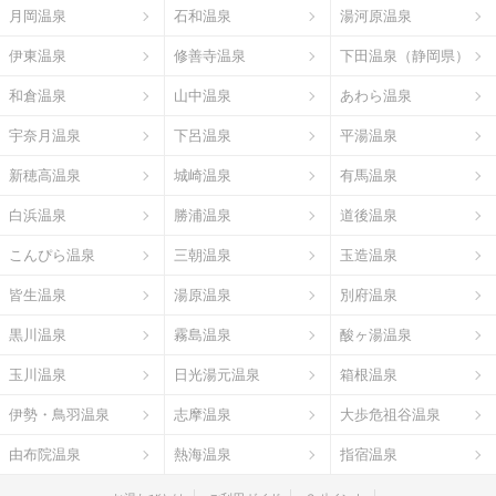
月岡温泉
石和温泉
湯河原温泉
伊東温泉
修善寺温泉
下田温泉（静岡県）
和倉温泉
山中温泉
あわら温泉
宇奈月温泉
下呂温泉
平湯温泉
新穂高温泉
城崎温泉
有馬温泉
白浜温泉
勝浦温泉
道後温泉
こんぴら温泉
三朝温泉
玉造温泉
皆生温泉
湯原温泉
別府温泉
黒川温泉
霧島温泉
酸ヶ湯温泉
玉川温泉
日光湯元温泉
箱根温泉
伊勢・鳥羽温泉
志摩温泉
大歩危祖谷温泉
由布院温泉
熱海温泉
指宿温泉