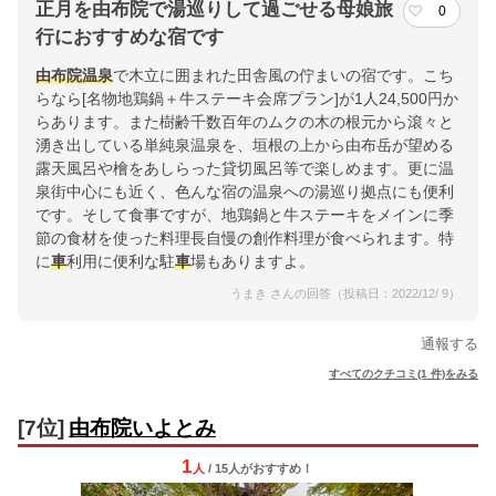
正月を由布院で湯巡りして過ごせる母娘旅
0
行におすすめな宿です
由布院温泉
で木立に囲まれた田舎風の佇まいの宿です。こち
らなら[名物地鶏鍋＋牛ステーキ会席プラン]が1人24,500円か
らあります。また樹齢千数百年のムクの木の根元から滾々と
湧き出している単純泉温泉を、垣根の上から由布岳が望める
露天風呂や檜をあしらった貸切風呂等で楽しめます。更に温
泉街中心にも近く、色んな宿の温泉への湯巡り拠点にも便利
です。そして食事ですが、地鶏鍋と牛ステーキをメインに季
節の食材を使った料理長自慢の創作料理が食べられます。特
に
車
利用に便利な駐
車
場もありますよ。
うまき さんの回答（投稿日：2022/12/ 9）
通報する
すべてのクチコミ(1 件)をみる
[7位]
由布院いよとみ
1
人
/ 15人
が
おすすめ！