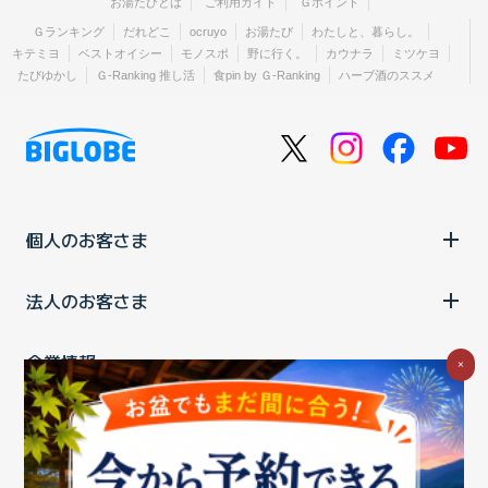
お湯たびとは
ご利用ガイド
Ｇポイント
Ｇランキング
だれどこ
ocruyo
お湯たび
わたしと、暮らし。
キテミヨ
ベストオイシー
モノスポ
野に行く。
カウナラ
ミツケヨ
たびゆかし
Ｇ-Ranking 推し活
食pin by Ｇ-Ranking
ハーブ酒のススメ
個人のお客さま
法人のお客さま
企業情報
×
ご利用中の方