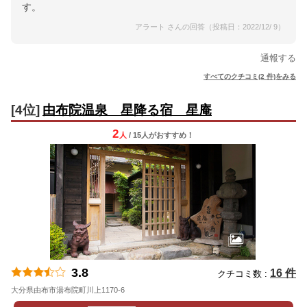
す。
アラート さんの回答（投稿日：2022/12/ 9）
通報する
すべてのクチコミ(2 件)をみる
[4位]
由布院温泉 星降る宿 星庵
2
人
/ 15人
が
おすすめ！
3.8
16 件
クチコミ数 :
大分県由布市湯布院町川上1170-6
地図