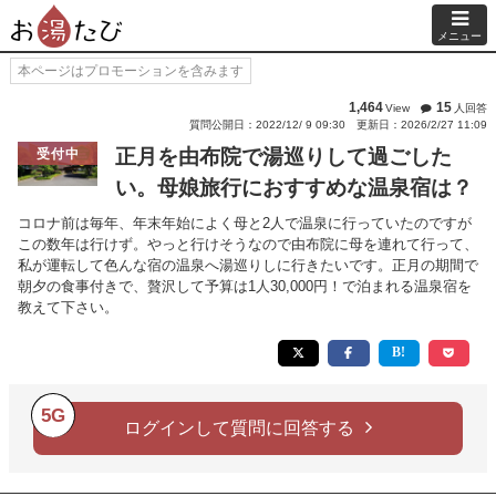
メニュー
本ページはプロモーションを含みます
1,464
15
View
人回答
質問公開日：2022/12/ 9 09:30
更新日：2026/2/27 11:09
正月を由布院で湯巡りして過ごした
受付中
い。母娘旅行におすすめな温泉宿は？
コロナ前は毎年、年末年始によく母と2人で温泉に行っていたのですが
この数年は行けず。やっと行けそうなので由布院に母を連れて行って、
私が運転して色んな宿の温泉へ湯巡りしに行きたいです。正月の期間で
朝夕の食事付きで、贅沢して予算は1人30,000円！で泊まれる温泉宿を
教えて下さい。
5G
ログインして質問に回答する