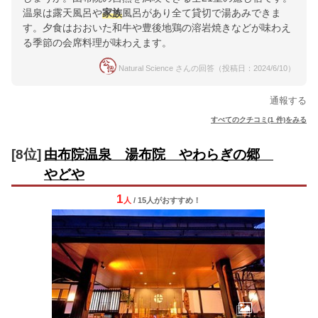
温泉は露天風呂や
家族
風呂があり全て貸切で湯あみできま
す。夕食はおおいた和牛や豊後地鶏の溶岩焼きなどが味わえ
る季節の会席料理が味わえます。
Natural Science さんの回答（投稿日：2024/6/10）
通報する
すべてのクチコミ(1 件)をみる
[8位]
由布院温泉 湯布院 やわらぎの郷
やどや
1
人
/ 15人
が
おすすめ！