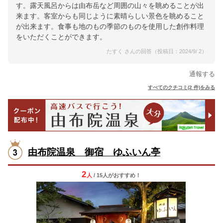
す。露天風呂からは由布岳など周囲の山々を眺めることが出
来ます。客室からも同じように素晴らしい景色を眺めること
が出来ます。食事も地のもの季節のものを使用した創作料理
をいただくことができます。
たすく さんの回答（投稿日：2024/9/ 2）
通報する
すべてのクチコミ(2 件)をみる
由布院温泉 御宿 ゆふいん亭
2
人
/ 15人
が
おすすめ！