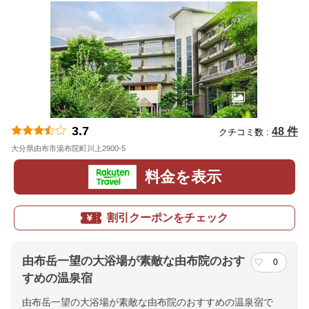
3.7
48 件
クチコミ数 :
大分県由布市湯布院町川上2900-5
地図
料金を表示
割引クーポンをチェック
由布岳一望の大浴場が素敵な由布院のおす
0
すめの温泉宿
由布岳一望の大浴場が素敵な由布院のおすすめの温泉宿で