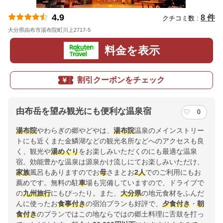
4.9
8 件
クチコミ数 :
大分県由布市湯布院町川上2717-5
地図
料金を表示
割引クーポンをチェック
由布岳を望み観光にも便利な温泉宿
0
湯布院
やわらぎの郷やどやは、
湯布院
温泉のメインストリー
トにも近くまた金鱗湖などの観光名所などへのアクセスも良
く、観光や
湯めぐり
をお楽しみいただくのにも最適な温泉
宿。効能豊かな温泉は源泉かけ流しにてお楽しみいただけ、
家族
風呂もありますのでお
母
さまとお
2人
でのご利用にもお
薦めです。無料の駐
車
場も完備していますので、ドライブで
の
九州
旅行
にもぴったり。また、
大分県
の地元食材をふんだ
んに使ったお
食事付き
の宿泊プランも好評で、
夕食付き
・
朝
食付き
のプランではこの地ならではの郷土料理に舌鼓を打っ