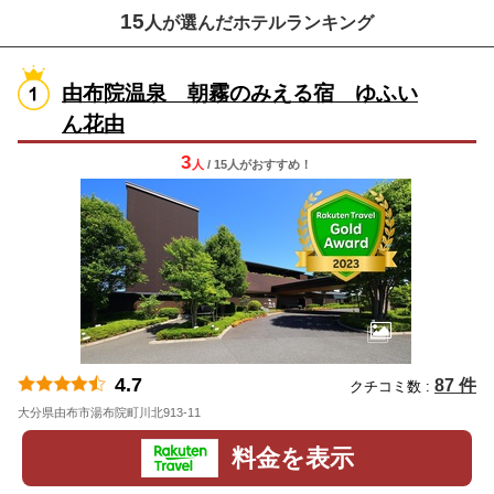
15
人が選んだホテルランキング
由布院温泉 朝霧のみえる宿 ゆふい
ん花由
3
人
/ 15人
が
おすすめ！
4.7
87 件
クチコミ数 :
大分県由布市湯布院町川北913-11
地図
料金を表示