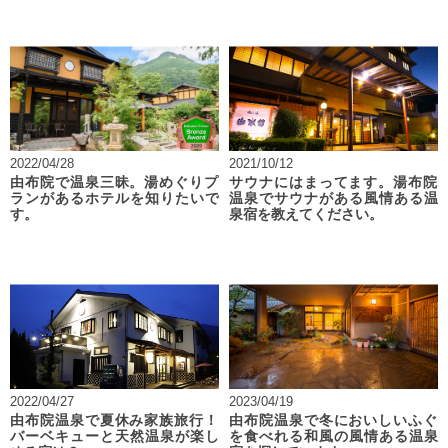
2022/04/28
2021/10/12
由布院で温泉三昧。湯めぐりプ
サウナにはまってます。湯布院
ランがあるホテルを知りたいで
温泉でサウナがある風情ある温
す。
泉宿を教えてください。
2022/04/27
2023/04/19
由布院温泉で夏休み家族旅行！
由布院温泉で冬においしいふぐ
バーベキューと天然温泉が楽し
を食べれる和風の風情ある温泉