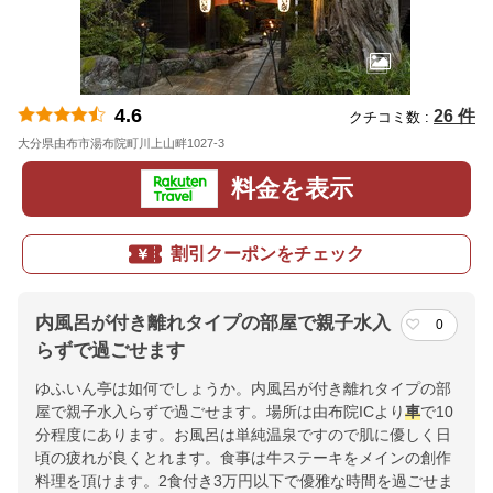
4.6
26 件
クチコミ数 :
大分県由布市湯布院町川上山畔1027-3
地図
料金を表示
割引クーポンをチェック
内風呂が付き離れタイプの部屋で親子水入
0
らずで過ごせます
ゆふいん亭は如何でしょうか。内風呂が付き離れタイプの部
屋で親子水入らずで過ごせます。場所は由布院ICより
車
で10
分程度にあります。お風呂は単純温泉ですので肌に優しく日
頃の疲れが良くとれます。食事は牛ステーキをメインの創作
料理を頂けます。2食付き3万円以下で優雅な時間を過ごせま