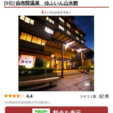
[5位]
由布院温泉 ゆふいん山水館
2
人
/ 15人
が
おすすめ！
4.4
67 件
クチコミ数 :
大分県由布市湯布院町大字川南108-1
地図
料金を表示