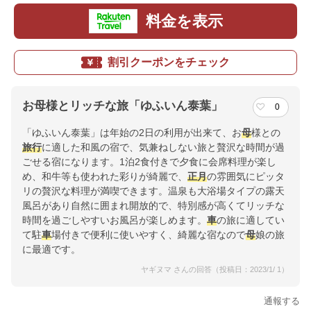
料金を表示
割引クーポンをチェック
お母様とリッチな旅「ゆふいん泰葉」
0
「ゆふいん泰葉」は年始の2日の利用が出来て、お
母
様との
旅行
に適した和風の宿で、気兼ねしない旅と贅沢な時間が過
ごせる宿になります。1泊2食付きで夕食に会席料理が楽し
め、和牛等も使われた彩りが綺麗で、
正月
の雰囲気にピッタ
リの贅沢な料理が満喫できます。温泉も大浴場タイプの露天
風呂があり自然に囲まれ開放的で、特別感が高くてリッチな
時間を過ごしやすいお風呂が楽しめます。
車
の旅に適してい
て駐
車
場付きで便利に使いやすく、綺麗な宿なので
母
娘の旅
に最適です。
ヤギヌマ さんの回答（投稿日：2023/1/ 1）
通報する