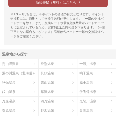
新規登録（無料）はこちら
※1Ｇ＝1円相当は、Ｇポイントの価値の目安となります。ポイント
交換時には、原則として交換手数料が発生します。（一部の交換パ
ートナーを除く）また、交換レートや最低交換数量がパートナーご
とに設定されているため、実質的には1円相当を下回ります。（一部
下回らない場合もございます）詳細は各パートナー毎の交換詳細ペ
ージをご確認ください。
温泉地から探す
定山渓温泉
登別温泉
十勝川温泉
湯の川温泉（北海道）
乳頭温泉
鳴子温泉
秋保温泉
東山温泉
蔵王温泉
銀山温泉
草津温泉
伊香保温泉
万座温泉
四万温泉
鬼怒川温泉
塩原温泉
野沢温泉
白骨温泉