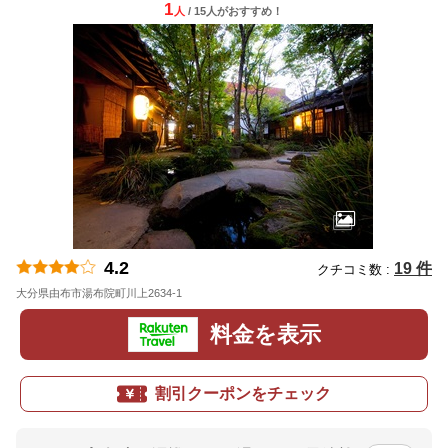
1
人
/ 15人
が
おすすめ！
4.2
19 件
クチコミ数 :
大分県由布市湯布院町川上2634-1
地図
料金を表示
割引クーポンをチェック