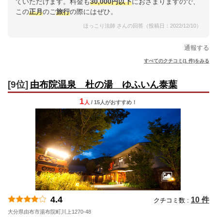
ていただけます。料金も
30,000円以下
におさまりますので、
この
正月
のご
旅行
の際にはぜひ。
ほっこり法師 さんの回答（投稿日：2022/12/10）
通報する
すべてのクチコミ(1 件)をみる
[9位]
由布院温泉 杜の湯 ゆふいん泰葉
1
人
/ 15人
が
おすすめ！
4.4
10 件
クチコミ数 :
大分県由布市湯布院町川上1270-48
地図