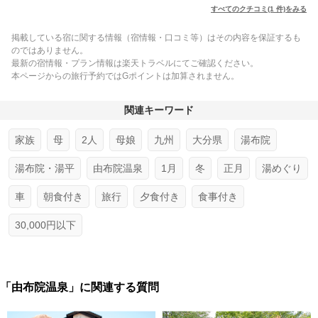
すべてのクチコミ(1 件)をみる
掲載している宿に関する情報（宿情報・口コミ等）はその内容を保証するも
のではありません。
最新の宿情報・プラン情報は楽天トラベルにてご確認ください。
本ページからの旅行予約ではGポイントは加算されません。
関連キーワード
家族
母
2人
母娘
九州
大分県
湯布院
湯布院・湯平
由布院温泉
1月
冬
正月
湯めぐり
車
朝食付き
旅行
夕食付き
食事付き
30,000円以下
「由布院温泉」に関連する質問